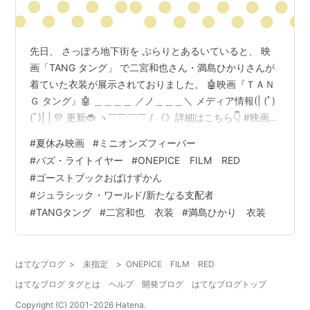
先日、 さっぽろ地下街を ぷらりとあるいていると、 映
画「TANG タング」 で二宮和也さん・満島ひかりさんが
着ていた衣装が展示されておりました。 🤖映画『ＴＡＮ
Ｇ タング』🤖 ＿＿＿＿ ／ノ＿＿＿＼ メディア情報(| (ﾟ)
(ﾟ)| | 💛 更新🐞 ヽ￣￣￣￣ / 《》詳細はこちら👇 #映画タ
ング— 映画『ＴＡＮＧ タング』公式
#
夏休み映画
#
ミニオンズフィーバー
(@TANGMOVIE_JP) 2022年8月4日 あー夏休み、子供と
#
バズ・ライトイヤー
#
ONEPICE FILM RED
映画。 久しぶりに見に行こうかなぁ～と この展示を見て
#
ゴーストブックおばけずかん
思いました 笑 夏休みに合わせてたくさんの映画が 上映
#
ジュラシック・ワールド/新たなる支配者
されてますね。 ミニオンズフィーバー 勝手に独断と偏見
#
TANGタング
#
二宮和也 衣装
#
満島ひかり 衣装
ランキング 子供と見たい度★★…
はてなブログ
>
未指定
>
ONEPICE FILM RED
はてなブログ タグとは
ヘルプ
開発ブログ
はてなブログトップ
Copyright (C) 2001-
2026
Hatena.