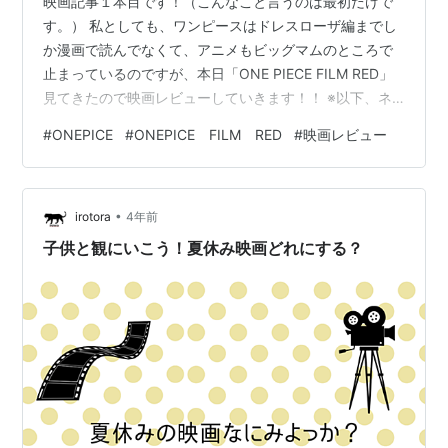
映画記事１本目です！（こんなこと言うのは最初だけで
す。） 私としても、ワンピースはドレスローザ編までし
か漫画で読んでなくて、アニメもビッグマムのところで
止まっているのですが、本日「ONE PIECE FILM RED」
見てきたので映画レビューしていきます！！ ※以下、ネ
タバレがあります↓ １．あらすじ ２．感想 ３．最後にま
#
ONEPICE
#
ONEPICE FILM RED
#
映画レビュー
とめ！ １．あらすじ ウタのライブに来た麦わらの一味。
熱狂のうちにライブは進みますが、ウタは海賊をとらえ
はじめ、ついには麦わらの一味までとらえてしまいま
•
す。会場の観客をすべて取りこんだウタは、総手を挙げ
irotora
4年前
て海賊を探し始めます... ２．感想 ひとことで言うと、 今
子供と観にいこう！夏休み映画どれにする？
までのワンピ…