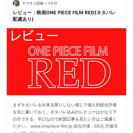
でも、文章を書く習慣がなくなってしまっては文章を書
•
ヤマネコ目線
4年前
く能力がどんどんなくなってしまうので…
レビュー：映画ONE PIECE FILM RED(ネタバレ
配慮あり)
まずネタバレを出来る限りしない感じで個人的総合評価
を先に書いておく。ネタバレ込みのレビューはかなり下
の方でする。辛口なので絶賛記事を見たい方はご遠慮く
ださい。 www.onepiece-film.jp 総合評価：66点 評価項