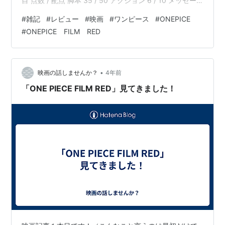
目 点数 / 配点 脚本 35 / 50 アクション 6 / 10 メッセー
ジ性 2 / 10 CV 9 / 10 BGM 7 / 10 CG 3 / 5 普遍性 4 / 5
#
雑記
#
レビュー
#
映画
#
ワンピース
#
ONEPICE
まず脚本だが正直、深みが無い。１本完結のONE PIECE
#
ONEPICE FILM RED
の映画にそこまで深みを求めるのは間違っているのは理
解しているが、それにしてもいつも以上に唐突に大きな
事態に巻き込まれていつの間にか終わってい…
•
映画の話しませんか？
4年前
「ONE PIECE FILM RED」見てきました！