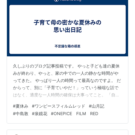
久しぶりのブログ記事投稿です。 やっと子ども達の夏休
みが終わり、やっと、家の中での一人の静かな時間がや
ってきた。 やっぱり一人の時間って最高なのですよ。 だ
からって、別に「子育ていやだ！」っていう極端な話で
はなく、適度な一人時間の確保は大事ってこと。 「自分
としっかり向き合える時間」ってこんなに大事なんだな
#
夏休み
#
ワンピースフィルムレッド
#
山月記
って、ひしひしと感じております。 子ども達が夏休みの
#
中島敦
#
泉鏡花
#
ONEPICE FILM RED
間、ブログから完全に離れていたのだけれども、なんて
いうか、全然平気だった。 ま、私にとってブログはその
程度の存在になってしまった？・・・なったのだろう。