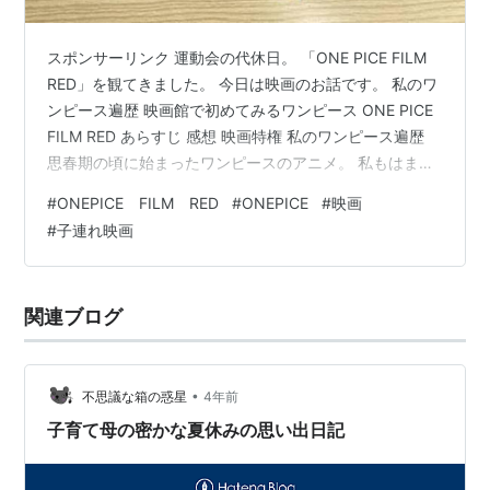
スポンサーリンク 運動会の代休日。 「ONE PICE FILM
RED」を観てきました。 今日は映画のお話です。 私のワ
ンピース遍歴 映画館で初めてみるワンピース ONE PICE
FILM RED あらすじ 感想 映画特権 私のワンピース遍歴
思春期の頃に始まったワンピースのアニメ。 私もはまり
にハマって、 毎週欠かさず見ていました。 漫画も友達か
#
ONEPICE FILM RED
#
ONEPICE
#
映画
ら借りたり、 自分で買ったりと、 18歳までは欠かすこと
#
子連れ映画
なく見ていたことを記憶しています。 そんなアニメです
が、 時が経つに連れ、追えていませんでした。 しかし、
子供を産み、 Amazonプライムの恩恵を受け、 子供たち
関連ブログ
もすっかりワンピースにはま…
•
不思議な箱の惑星
4年前
子育て母の密かな夏休みの思い出日記