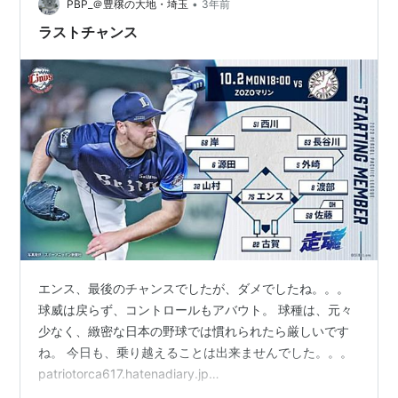
•
年や2年で結果を残せるのなら誰も苦労しない。ここまで
PBP_＠豊穣の大地・埼玉
3年前
の2年間は土を耕し、種をまいてきて、岡林(勇希)のよう
ラストチャンス
な若い芽がようやく…
エンス、最後のチャンスでしたが、ダメでしたね。。。
球威は戻らず、コントロールもアバウト。 球種は、元々
少なく、緻密な日本の野球では慣れられたら厳しいです
ね。 今日も、乗り越えることは出来ませんでした。。。
patriotorca617.hatenadiary.jp
patriotorca617.hatenadiary.jp 性格はいいし、勉強熱心