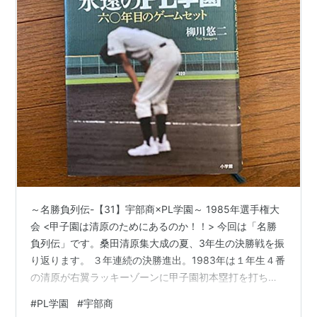
～名勝負列伝-【31】宇部商×PL学園～ 1985年選手権大
会 <甲子園は清原のためにあるのか！！> 今回は「名勝
負列伝」です。桑田清原集大成の夏、3年生の決勝戦を振
り返ります。 ３年連続の決勝進出。1983年は１年生４番
の清原が右翼ラッキーゾーンに甲子園初本塁打を打ち込
み、背番号１１の桑田が七回途中まで粘投した。３―０
#
PL学園
#
宇部商
で横浜商（神奈川）を下して優勝し、「ＫＫ時代」の幕