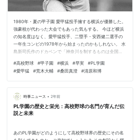
1980年・夏の甲子園 愛甲猛投手擁する横浜が優勝した。
強豪校が代わった大会でもあった気もする。 今ほど横浜
の知名度はなく、愛甲猛投手、二塁手・安西健二選手の
一年生コンビの1978年から始まったのかもしれない。 水
島新司氏作のドカベンで「神奈川を制するものは全国を
制す！」という格言も影響を及ぼしたと思う。 当時の神
#
高校野球
#
甲子園
#
横浜
#
早実
#
PL学園
奈川県は東海大相模と横浜商（Y高）の時代。 その証拠
#
愛甲猛
#
荒木大輔
#
桑田真澄
#
清原和博
に横浜は夏の甲子園は初優勝（選抜は一度優勝経験あ
り）。 松坂大輔投手で春夏連覇するのはのちの話。 その
横浜優勝の陰から脚光を浴びたのが準優勝校・早稲田実
の荒木大輔投手。 数ヶ月前まで中学生だった一年生投
•
時事ニュース
2年前
手。 決勝まで44回3分の1…
PL学園の歴史と栄光：高校野球の名門が育んだ伝
説と未来
あのPL学園がどのようにして高校野球界の歴史にその名