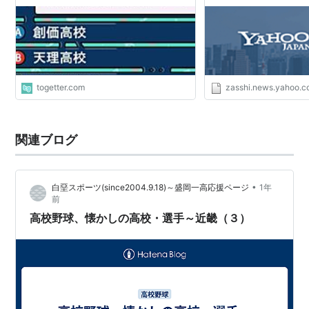
のクイズを出題 #オールスター後夜祭
togetter.com
zasshi.news.yahoo.co
関連ブログ
•
白堊スポーツ(since2004.9.18)～盛岡一高応援ページ
1年
前
高校野球、懐かしの高校・選手～近畿（３）