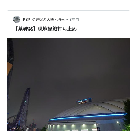
開けを告げます。1984年は延長十回、取手二（茨城）に
４点を奪われて準優勝。２年生になった桑田が右手中指
•
のマメをつぶして力尽きました。同年春も準優勝。８５
PBP_＠豊穣の大地・埼玉
3年前
年の春は準決勝敗退。「けっこう頑張ったと思うんです
【墓碑銘】現地観戦打ち止め
よ。だけど、学校に帰って…