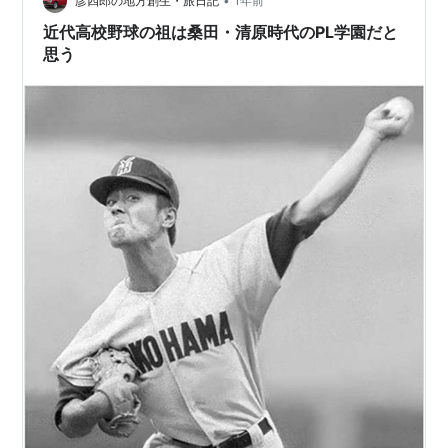
•
う何年も空席というのが影響しているとの見方もあるよ
彦四郎の地方創生・旅日記
1年前
うだ。 まさに「栄枯盛衰」。他の宗教系高校はどうなん
近代高校野球の祖は桑田・清原時代のPL学園だと
だろう。気に…
思う