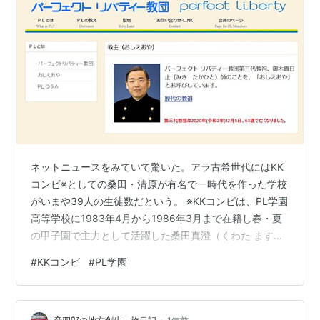
ネットニュースをみていて驚いた。アラ古希世代にはKK
コンビ※としての桑田・清原が有名で一時代を作った学校
がいまや39人の生徒数だという。 ※KKコンビは、PL学園
高等学校に1983年4月から1986年3月まで在籍し春・夏
の甲子園で主力として活躍した桑田真澄（くわた ます
み）・清原和博（きよはら かずひろ）の2人を指す通
#
KKコンビ
#
PL学園
称。由来は2人の名前の頭文字をとったもの。 Wikipedia
より 別の記事によれば野球部どころか学校自体の存続も
厳しいのではと思ってしまう。母体のPL教団の教主がも