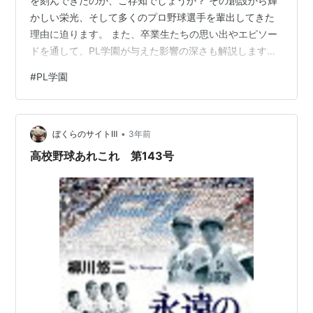
を刻んできたのか、ご存知でしょうか？ その創設から輝
かしい栄光、そして多くのプロ野球選手を輩出してきた
理由に迫ります。 また、卒業生たちの思い出やエピソー
ドを通して、PL学園が与えた影響の深さも解説します。
この記事を読むことで、PL学園の魅力や野球界への功績
#
PL学園
がさらに深く理解できるはずです。 ぜひ最後までご覧く
ださい！ PL学園の歴史と輝かしい実績 ① 創設から現在
までの歴史 ② 高校野球での名シーンと栄光 ③ 多くの
•
プロ選手を輩出した理由 ④ 校風や教育理念が生んだ伝
ぼくらのサイトⅢ
3年前
説 ⑤ 学園を支えた指導者たち PL学園の卒業生が語る思
高校野球あれこれ 第143号
い出とエピソード …