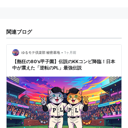
設置校
PL学園中学校・高等学校
PL学園小学校
PL学園幼稚園
関連ブログ
PL学園衛生看護専門学校
•
ゆるモテ倶楽部 秘密基地
1ヶ月前
【熱狂の80's甲子園】伝説のKKコンビ降臨！日本
中が震えた「逆転のPL」最強伝説