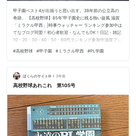
甲子園ベスト4が出揃うと思い出す。38年前の公立高の
奇跡。 【高校野球】85年’甲子園史に残る熱い旋風 滋賀
「ミラクル甲西」|時事ウォッチャー ランキング参加中は
てなブログ同盟！初心者歓迎・なんでもOK！日記・雑記
10・20・30・40・50・60代ランキング参加中滋賀ブロ
ガーランキング参加中【公式】2023年開設ブログ 1985
#
高校野球
#
甲子園
#
ミラクル甲西
#
PL学園
年（昭和60年）の第67回全国高校野球選手権大会はもう
38年前になります。KKコンビ（桑田・清原）最後の夏
は、やはりPL学園が大本命の大会でした。この大会で公
•
立のうち初出場を果たしたのが4校。その中でも滋賀県立
ぼくらのサイトⅢ
3年前
「甲西高校」は創部3年目で出場したことで当初話題に。
高校野球あれこれ 第105号
ヒゲの…