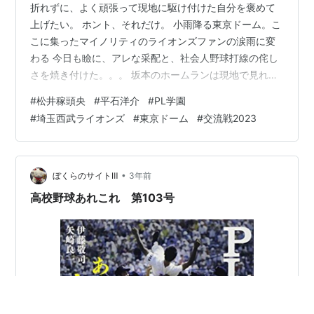
折れずに、よく頑張って現地に駆け付けた自分を褒めて
上げたい。 ホント、それだけ。 小雨降る東京ドーム。こ
こに集ったマイノリティのライオンズファンの涙雨に変
わる 今日も瞼に、アレな采配と、社会人野球打線の侘し
さを焼き付けた。。。 坂本のホームランは現地で見れな
かったが、風前の灯の一点のリードが駆け付けた途端、
#
松井稼頭央
#
平石洋介
#
PL学園
消えた…。オレって疫病神？ 正直、プロの打者が外崎し
#
埼玉西武ライオンズ
#
東京ドーム
#
交流戦2023
かいないんだもの、そりゃ、打てないのも仕方ない。 実
力を伴う高給取りが居並ぶ相手打線に、投手陣は、よく
投げたわ…。 マキノンを使い続けて、強烈なサイドブレ
ーキを引きまくられる、勝負勘音痴。 ここのところ、ど
•
ぼくらのサイトⅢ
3年前
れだけチャンスを潰した事か…。(選…
高校野球あれこれ 第103号