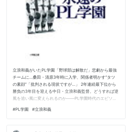
立浪和義がいたPL学園「野球部は解散だ」悲劇から最強
チームに…桑田・清原3年時に入学、関係者明かす“タツ
の素顔”「批判される現状ですが…」 2年連続最下位から
勝負の3年目を迎える中日・立浪和義監督。どうすれば逆
風を追い風に変えられるのか――PL学園時代のエピソー
ドやプロ野球関係者の証言、監督2年間の検証を通して、
#
PL学園
#
立浪和義
2024年シーズンの光明を見出してゆく。 立浪和義とPL
学園の同期生である野村弘樹(元横浜)は言う。 「タツほ
ど正直で、真摯に野球と向き合ってきた男はいません。1