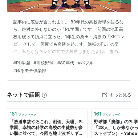
記事内に広告が含まれます。 80年代の高校野球を語るな
ら、絶対に外せないのが「PL学園」です！ 前回の池田高
校を破って頂点に立った、1年生の桑田・清原の「KKコン
ビ」 そして、何度でも奇跡を起こす「逆転のPL」の姿
に、私たちはテレビの前で大興奮しましたよね。 胸のマ
ークを見るだけで相手チームが震え上がったという最強
#
PL学園
#
高校野球
#
80年代
#
バブル
の歴史。 さあ、あの熱狂の甲子園へ、もう一度タイムス
#
ゆるモテ倶楽部
リップしましょう！ 【熱狂の80's甲子園】出待ちファン
500人超え！徳島・池田高校「やまびこ打線」が変えた
パワー野球の常識 - ゆるモテ倶楽部 秘密基地 相手チーム
ネットで話題
もっと見る
が震え上がった！？「逆転のPL」と呼ばれる圧倒的な強
さ あの時代、…
181
161
ブックマーク
ブックマーク
「放送事故やろこれ」創価、天理、PL
野球部「廃部」のPL
学園、幸福の科学の高校の生徒数が多
「28人」しか来なかった
い順に並べて、今回も地上波ギリギリ
ストセブン） - Yaho