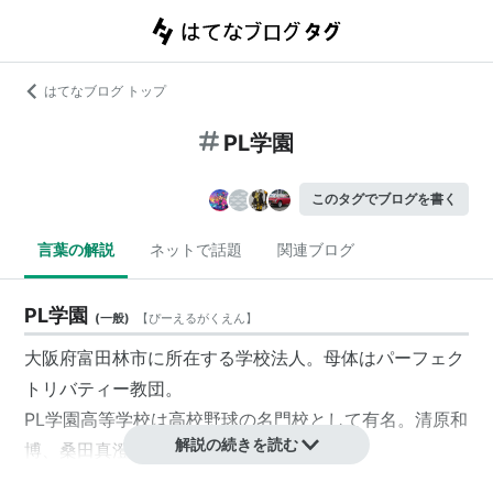
はてなブログ トップ
PL学園
このタグでブログを書く
言葉の解説
ネットで話題
関連ブログ
PL学園
(
一般
)
【
ぴーえるがくえん
】
大阪府富田林市に所在する学校法人。母体はパーフェク
トリバティー教団。
PL学園高等学校
は高校野球の名門校として有名。清原和
解説の続きを読む
博、桑田真澄らはOB。