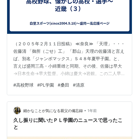
（２００５年２月１１日投稿） ≪奈良≫ 「天理」・・・
佐藤清 「御所（ごせ）工」 「郡山」天理の佐藤清と言え
ば、別名「ジャンボマックス」Ｓ４８年夏甲子園。と、
言えば盛岡三高・小綿重雄と同期。その後、佐藤は早大
→日本生命→早大監督。小綿は慶大→岩銀。この二人早慶
戦で対戦している。小生はテレビ中継を見ていたのだ！
#
高校野球
#
PL学園
#
桑田
#
清原
記憶によると・・・「おっ、小綿珍しく出てるじゃない
のっ！がんばれ！」と声援を送っていると小綿連打で満
塁の大ピンチ！運悪いことに打者早大４番マックス佐
•
藤。。。小綿渾身の投球も軽々とドデカイ一発！満塁ホ
細かなことが気になる親父の備忘録
1年前
ームラン！たまげたバッターだった。すんごく帽子が小
久し振りに聞いたＰＬ学園のニュースで思ったこ
さく見えた（笑）。≪兵庫≫ 「報徳」・・・…
と