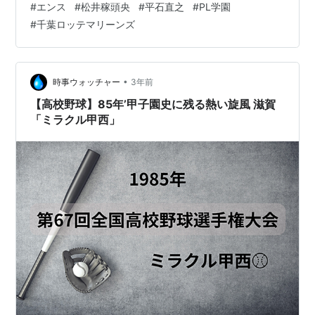
#
エンス
#
松井稼頭央
#
平石直之
#
PL学園
(本当の勉強の方も)なので、第一子誕生もあり、工夫して
#
千葉ロッテマリーンズ
大化けしてくれないかと期待もしていましたが、今年の
弱小ライオンズの「投」の方の象徴的な存在となってし
まいました。 3Aクラスの外国人投手が二年続けてNPBで
活躍するのは至難の業。 パ・リーグが打低…
•
時事ウォッチャー
3年前
【高校野球】85年’甲子園史に残る熱い旋風 滋賀
「ミラクル甲西」