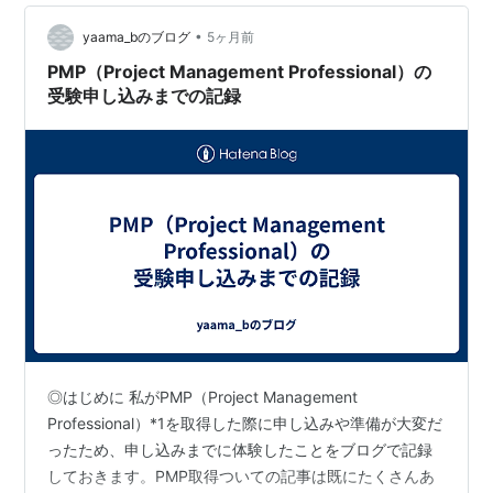
3, 同じ職場の上長からの実務でPMやってますよという承
•
認（経歴３年（高卒は５年）の担保） です。 監査が直撃
yaama_bのブログ
5ヶ月前
したため、…
PMP（Project Management Professional）の
受験申し込みまでの記録
◎はじめに 私がPMP（Project Management
Professional）*1を取得した際に申し込みや準備が大変だ
ったため、申し込みまでに体験したことをブログで記録
しておきます。PMP取得ついての記事は既にたくさんあ