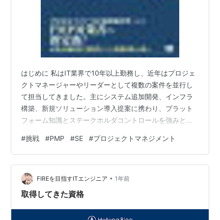
はじめに 私はIT業界で10年以上勤務し、近年はプロジェ
クトマネージャーやリーダーとして複数の案件を並行し
て担当してきました。主にシステム追加開発、インフラ
構築、新規ソリューション導入提案に携わり、プラット
フォーム知識とステークホルダコントロールを強みとし
ています。 そんな私が挑戦したのが PMP試験。海外認定
#
挑戦
#
PMP
#
SE
#
プロジェクトマネジメント
団体による試験で、受験料や手続きのハードルが高く、
情報も限られています。しかし、資格取得は業務効率や
コミュニケーション改善に確実に寄与すると感じていま
•
す。この記事では、私の受験体験を記録しつつ、学習ノ
FIREを目指すITエンジニア
1年前
ウハウを整理して共有します。 学習準備と教材選び 研修
取得してきた資格
コース受講最初に「JPSビジネスカ…