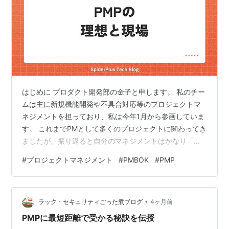
はじめに プロダクト開発部の金子と申します。 私のチー
ムは主に新規機能開発や不具合対応等のプロジェクトマ
ネジメントを担っており、私は今年1月から参画していま
す。 これまでPMとして多くのプロジェクトに関わってき
ましたが、振り返ると自分のマネジメントはかなり「現
場経験ベース」でした。障害が起きたら対応し、スケジ
#
プロジェクトマネジメント
#
PMBOK
#
PMP
ュールが危なければ調整し、必要なら自分でも手を動か
す。そうやって「現場を回す」ことはやってきました
が、PMP/PMBOKで体系化されている リスク管理 ステー
•
クホルダー管理 変更管理 Lessons Learned といった知識
ラック・セキュリティごった煮ブログ
4ヶ月前
は、現場をこなしながら後追いで学んだ部分が大きいで
PMPに最短距離で受かる秘訣を伝授
す。 転職を…