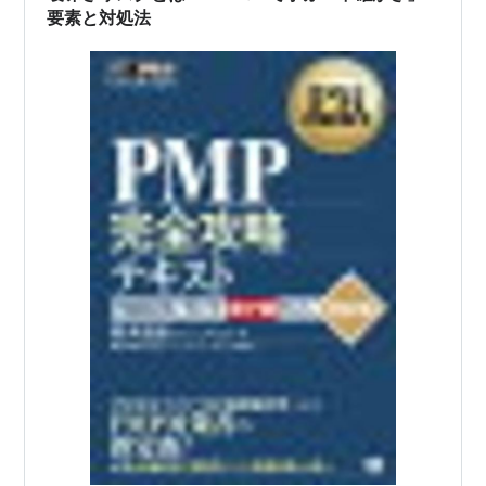
め、混同するとプロジェクトの混乱を招きかねません。
要素と対処法
こ…