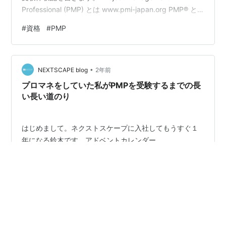
Professional (PMP) とは www.pmi-japan.org PMP® と
は、PMI本部が認定しているプロジェクトマネジメントに
#
資格
#
PMP
関する国際資格です。 PMPとは、PMI（Project
Management Institute）が認定している資格で、プロジ
ェクトマネージャーとしてのスキルを証明するもので
•
す。 PMIは、米国に本部を…
NEXTSCAPE blog
2年前
プロマネをしていた私がPMPを受験するまでの長
い長い道のり