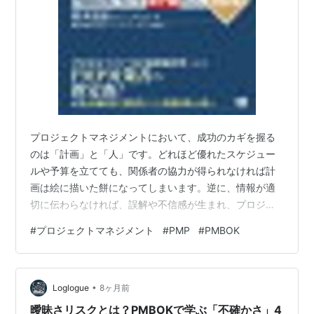
プロジェクトマネジメントにおいて、成功のカギを握る
のは「計画」と「人」です。どれほど優れたスケジュー
ルや予算を立てても、関係者の協力が得られなければ計
画は絵に描いた餅になってしまいます。逆に、情報が適
切に伝わらなければ、誤解や不信感が生まれ、プロジェ
クトは停滞します。 そこで重要になるのが、ステークホ
#
プロジェクトマネジメント
#
PMP
#
PMBOK
ルダーエンゲージメント計画書とコミュニケーション・
マネジメント計画書です。両者は「人をどう巻き込む
か」と「情報をどう伝えるか」を体系的に整理する文書
•
であり、プロジェクトを円滑に進めるための両輪とも言
Loglogue
8ヶ月前
えます。似ているようでいて、目的も対象も異なるた
曖昧さリスクとは？PMBOKで学ぶ「不確かさ」4