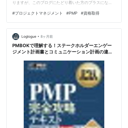
りますが、このブログにたどり着いた方のプラスになれ
ば幸いです。 ▶この記事の所要時間 10～15分ほど ------
#
プロジェクトマネジメント
#
PMP
#
資格取得
-------------- 【ご注意】これから記載することは、2024
年9月の資格試験申し込みのもので、現在は内容が変更さ
れている可能性があります。 より新しい情報を入手して
•
から準備、試験を受けていただくことをオススメいたし
Loglogue
8ヶ月前
ます。 ■PMP（Proje…
PMBOKで理解する！ステークホルダーエンゲー
ジメント計画書とコミュニケーション計画の違い
と実務活用