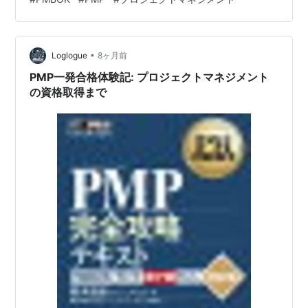
るように構成しました。またPMP学習者の方も知識の定
着に役立てて下さい。 資源のコントロールとは？
PMBOK第6版以降に登場したプロセス「Control
•
Resources」は、物的資源（設備・材料・ツールなど）
Loglogue
8ヶ月前
が計画通りに使われているかを監視・調整する活動で
PMP一発合格体験記: プロジェクトマネジメント
す。人的資源は「チームマネジメント…
の資格取得まで