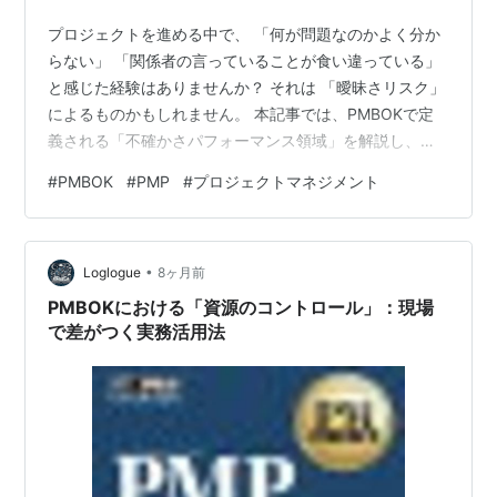
プロジェクトを進める中で、 「何が問題なのかよく分か
らない」 「関係者の言っていることが食い違っている」
と感じた経験はありませんか？ それは 「曖昧さリスク」
によるものかもしれません。 本記事では、PMBOKで定
義される「不確かさパフォーマンス領域」を解説し、特
に曖昧さリスクに焦点を当てます。他の不確かさ要素
#
PMBOK
#
PMP
#
プロジェクトマネジメント
（変動性・複雑さ・リスク）との違いや、プロジェクト
マネージャーが取るべき具体的な対処法も紹介します。
────────────────────────────────────
•
────────────────────────────────不確
Loglogue
8ヶ月前
かさパフォーマンス領域とは？ PMBOK第7…
PMBOKにおける「資源のコントロール」：現場
で差がつく実務活用法