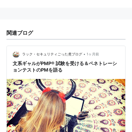
基づいて実施され、受験者のプロジェクトマネジメント
に関する経験、教育、知識を測り、プロフェッショナル
としての確認を目的として実施される。
専門知識を有していることを証明するために、米国PMI
関連ブログ
本部が資格認定を行うものであり、法的な資格、免許で
はない。
PMP® 資格は、プロジェクトマネジメントに関する資格
•
ラック・セキュリティごった煮ブログ
1ヶ月前
のデファクト・スタンダードとして広く認知されてお
文系ギャルがPMP® 試験を受ける＆ペネトレーシ
ョンテストのPMを語る
り、プロジェクトマネジメント・スキルの評価基準とし
て、IT・建設をはじめとする多くの業界から注目されて
いる。