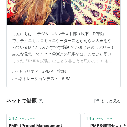
こんにちは！ デジタルペンテスト部（以下「DP部」）
で、テクニカルコミュニケーター🤝とかえらい人👑をや
っているMi* / うみたすです🤗💓 てかまじ超久しぶり～！
みんな元気してた？？🤗💓この記事では、こないだ受け
てきた「PMP® 試験」のことを書こうと思います！ もは
や文系とか関係なく、この大AI時代にエンジニア以外の
#
セキュリティ
#
PMP
#
試験
道を模索してる～みたいな方とかの参考になるとうれぴ
#
ペネトレーションテスト
#
PM
です💓 この4年半、公私ともにまぢでいろいろあった。
まぢで。 てか最近さ わたしがCISSP試験に合格した
2022年初頭と比べ、サイバー攻撃に関する報道の増加な
ネットで話題
もっと見る
どを背景に、ペネトレーションテストの認知度は徐々に
高まっています。その…
342
145
ブックマーク
ブックマーク
PMP（Project Management
「PMPを取得せよ」