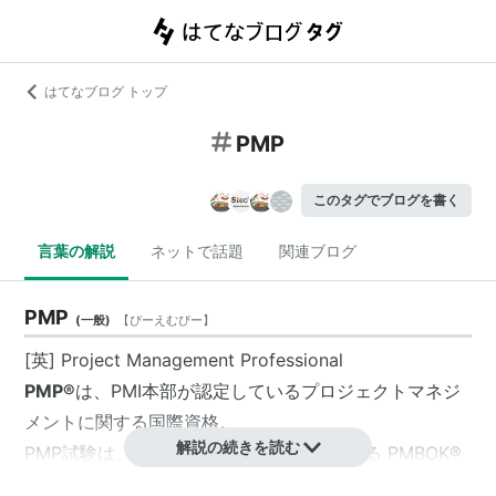
はてなブログ トップ
PMP
このタグでブログを書く
言葉の解説
ネットで話題
関連ブログ
PMP
(
一般
)
【
ぴーえむぴー
】
[英] Project Management Professional
PMP®
は、PMI本部が認定しているプロジェクトマネジ
メントに関する国際資格。
解説の続きを読む
PMP試験は、PMI が策定した知識体系である PMBOK®
(Project Management Body of Knowledge) ガイド に