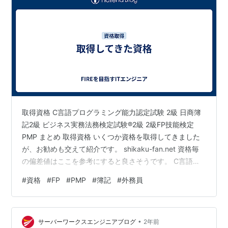
取得資格 C言語プログラミング能力認定試験 2級 日商簿
記2級 ビジネス実務法務検定試験®2級 2級FP技能検定
PMP まとめ 取得資格 いくつか資格を取得してきました
が、お勧めも交えて紹介です。 shikaku-fan.net 資格毎
の偏差値はここを参考にすると良さそうです。 C言語プ
ログラミング能力認定試験 2級 一番始めに取った資格で
#
資格
#
FP
#
PMP
#
簿記
#
外務員
す。転職する際に何か取っておかないとな～っと思って
取ったのは良いのですが、認知度は低いし、あまり評価
されないと思います。（笑）出題される内容もあまり実
•
務向きではないので、取るなら1級くらいは欲しいところ
サーバーワークスエンジニアブログ
2年前