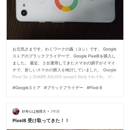
お元気さまです。わくワークの義（ヨシ）です。 Google
ストアのブラックフライデーで、Google Pixel8を購入し
ました。 最近、２台運用してきたスマホの調子がイマイ
チで、新しいスマホの購入を検討していました。 Google
Pixel 3a とSHARP AQUOS sense3 liteをそれぞれ、ゲー
ム、Googleマップローカルガイド投稿用と電子マネーな
#
Googleストア
#
ブラックフライデー
#
Pixel 8
どの決済用と使い分けてきました。 Pixel 3aは、写真が
綺麗に撮れている感じがする一方、AQUOS sense3 lite
は、電子マネーのタッチ決済の反応が、スムーズでした
•
ので、使い分けてきました。 位置情報が早く正確に取…
好奇心は無限大
3年前
Pixel8 受け取ってきた！！