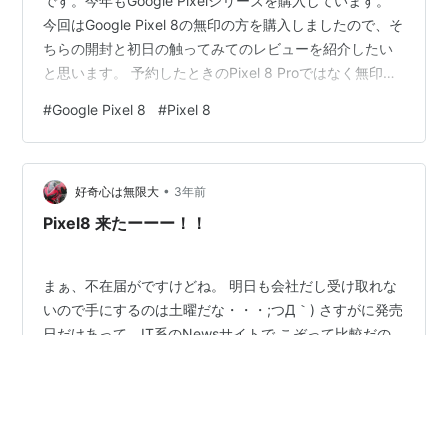
です。今年もGoogle Pixelシリーズを購入しています。
今回はGoogle Pixel 8の無印の方を購入しましたので、そ
ちらの開封と初日の触ってみてのレビューを紹介したい
と思います。 予約したときのPixel 8 Proではなく無印に
した理由についてはこちらの記事を参考にしてみてくだ
#
Google Pixel 8
#
Pixel 8
さい。 www.pnkts.net 開封の儀 まずは開封のところか
らです。 いつもと同じ見た目の箱に入っています。色は
Obsidianという黒っぽい色にしました。 スマホを買うと
•
先着にはなりますが、Google創立25周年記念のピンバッ
好奇心は無限大
3年前
ジと…
Pixel8 来たーーー！！