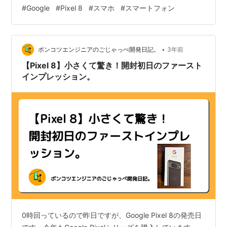
ンバッチも入ってた。 Googleさん25周年らしい。Wiki見
#
Google
#
Pixel 8
#
スマホ
#
スマートフォン
たら創立が1998/09/04らしいのでなるほどね。 Pixel 6a
と比較。 6aと比べ角が丸くなったが、カメラ部分は結構
違い 8の方が出っ張りが大きい。 サイズは、Googleの発
•
表会でも言われてたが日本ユーザを意識して 少し小さく
ポンコツエンジニアのごじゃっぺ開発日記。
3年前
したと言われてるが6aと比べるとほ…
【Pixel 8】小さくて驚き！開封初日のファースト
インプレッション。
0時回っているので昨日ですが、Google Pixel 8の発売日