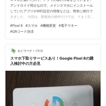
アンドロイド同士なので、メインスマホにインストール
していたアプリやWiFi設定の情報などは、簡単に移行で
きました。 今回は、新端末の操作だけでは、うまく引き
継げないアプリもあるので、確実に新端末で使えるかを
#
Pixel 8
#
スマホ
#
機種変更
#
電子マネー
確認していきます。旧端末での操作も必要になるアプリ
#
QRコード決済
もあるので、機種変更は注意が必要です。 QRコード決済
アプリ 楽天Pay 電話番号認証があるので、SIMカードを
セットして、ログインします。指定の番号に電話をかけ
て認証終了です。旧端末での操作は必要ありません。
•
わくワーク
3年前
PayPay 新端末と旧端末…
スマホ下取りサービスあり！Google Pixel 8の購
入検討中の方必見