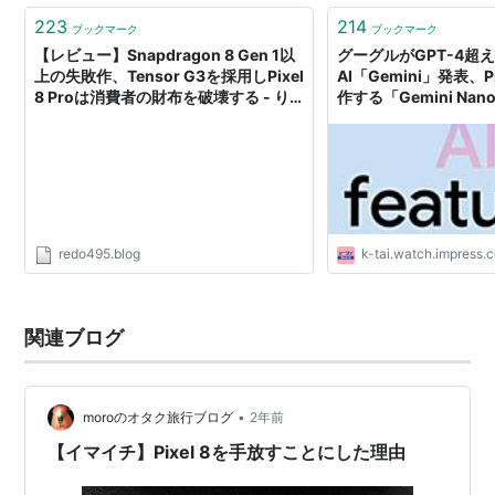
223
214
ブックマーク
ブックマーク
【レビュー】Snapdragon 8 Gen 1以
グーグルがGPT-4超
上の失敗作、Tensor G3を採用しPixel
AI「Gemini」発表、Pi
8 Proは消費者の財布を破壊する - り
作する「Gemini Nan
とらいん
redo495.blog
k-tai.watch.impress.c
関連ブログ
•
moroのオタク旅行ブログ
2年前
【イマイチ】Pixel 8を手放すことにした理由