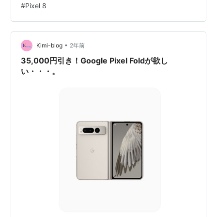
#
Pixel 8
Pixel 8に搭載されない」と明らかにした。続いて
「Geminiをより多くの機器に適用するために努力中」と
し、「近い将来に高級型機器がより多くなるだろう」と
•
明らかにした。 昨年、GoogleはGeminiを搭載したPixel
Kimi-blog
2年前
8 Proスマートフォン…
35,000円引き！Google Pixel Foldが欲し
い・・・。