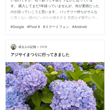
す。 購入してまだ1年経っていませんが、何が要因だった
のか語っていこうと思います。 バッテリー持ちがそんな
に良くない 謎のピンボケが発生する 意図せず勝手にマク
ロモードになる 性能高くない割に発熱する シャッター音
#
Google
#
Pixel 8
#
スマートフォン
#
Android
が大きくなった 重い、分厚い 指紋認証精度が悪い さい
ごに バッテリー持ちがそんなに良くない 私は以前、Pixel
5を愛用していたのですが、それとは比べ物にならないく
•
らい電池持ちが悪いです。 Pixel 8のバッテリー容量は
或る人の記憶
2年前
4575mAh、Pixel 5のバッテリー容量は…
アジサイまつりに行ってきました