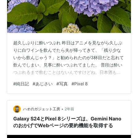
超久しぶりに酔いつぶれ 昨日はアニメを見ながら久しぶ
りに白ワインを飲んでたら夫が帰ってきて、「残り少な
いから飲んじゃう？」と勧められたのが3杯目だと忘れて
飲んでしまい、見事に酔いつぶれてました。 普段は酔い
つぶれるまで飲むことはないんですけどね。日本酒もワ
インも、これ以上はやばいってところで不味く感じるよ
#
純日記
#
あじさい
#
写真
#
Pixel 8
うになるので、いつもはそこで止めてるんですが… 昨日
はちょっとオーバーして、「やっぱ後は飲んで」と夫に
パスしたところで時すでに遅し。 水を飲みまくるも、1時
•
間くらいしたら気持ち悪くなってきて思わず横に… 映画
ハオのガジェット工房
2年前
も見てたんですが途中で気持ち悪くなったので一時停
Galaxy S24とPixel 8シリーズは、Gemini Nano
止。また今度見ます。 飲酒したので眠剤…
のおかげでWebページの要約機能を取得する