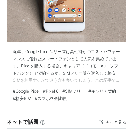
近年、Google Pixelシリーズは高性能かつコストパフォー
マンスに優れたスマートフォンとして人気を集めていま
す。Pixelを購入する場合、キャリア（ドコモ・au・ソフ
トバンク）で契約するか、SIMフリー版を購入して格安
SIMを利用するかで迷う方も多いでしょう。この記事で
は、両者を料金・サービス・メリット・デメリットの観
#
Google Pixel
#
Pixel 8
#
SIMフリー
#
キャリア契約
点から徹底比較し、あなたに最適な選択肢を解説しま
#
格安SIM
#
スマホ料金比較
す。 1. 本体価格の比較 キャリア版Pixelの本体価格 キャ
リアでPixelを購入する場合、分割払いが利用できるた
め、初期費用を抑えられるのが特徴です。特に「端末購
ネットで話題
もっと見る
入プログラム」を活用すれば、一定期間使用後に端末を
返却する…