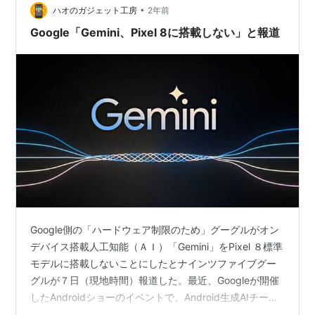
•
Androidの愛好家であり専門家のMishaal Rahman氏は、
ハオのガジェット工房
2年前
Googleがこの機…
Google「Gemini、Pixel 8に搭載しない」と報道
Google側の「ハードウェア制限のため」グーグルがオン
デバイス搭載人工知能（ＡＩ）「Gemini」をPixel ８標準
モデルに搭載しないことにしたとナインツファイブグー
グルが７日（現地時間）報道した。最近、Googleが開催
したAndroidショーのイベントで、Android生成AIチーム
エンジニアは「一部のハードウェア制限によりGeminiが