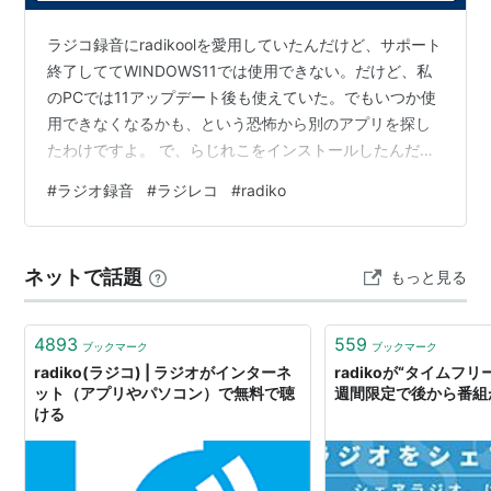
ラジコ録音にradikoolを愛用していたんだけど、サポート
終了しててWINDOWS11では使用できない。だけど、私
のPCでは11アップデート後も使えていた。でもいつか使
用できなくなるかも、という恐怖から別のアプリを探し
たわけですよ。 で、らじれこをインストールしたんだけ
ど、こいつが予約録音を信じられないくらい失敗する。
#
ラジオ録音
#
ラジレコ
#
radiko
私は30年以上の伊集院光リスナーで、JUNKも月～金聞
いてて録音もしている。最初は2時間録音できたのに、途
中から2時間番組の半分くらいしか録れてなかったり、冒
ネットで話題
もっと見る
頭2分だけだったりと失敗が続いた。スリープ機能もスク
リーンセーバーも解除してんのに（これのためにわざわ
ざ）、どういうこ…
4893
559
ブックマーク
ブックマーク
radiko(ラジコ) | ラジオがインターネ
radikoが“タイムフ
ット（アプリやパソコン）で無料で聴
週間限定で後から番組
ける