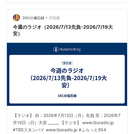
ました。 さてさて今週のブログはネタが無いので、ちょ
っと皆さんに聞いてみたかった事をざっくりと聞いてみ
•
ます。 何かというと・・・・ 皆さん「ラジオ、聴いてま
3XCの備忘録
21日前
す？」ということ。 今の時代、Youtubeやらネットフリ
今週のラジオ（2026/7/13先負-2026/7/19大
ックスやらSNSやら…
安）
【ラジオ】 自：2026年7月13日（月）先負 至：2026年7
月19日（日）大安 ______ 【ラジオ】 www.tbsradio.jp
#TBSスタンバイ www.tbsradio.jp #ふらっと954