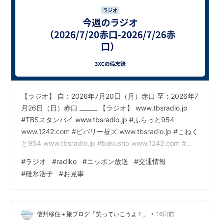
【ラジオ】 自：2026年7月20日（月）赤口 至：2026年7
月26日（日）赤口 ______ 【ラジオ】 www.tbsradio.jp
#TBSスタンバイ www.tbsradio.jp #ふらっと954
www.1242.com #ビバリー昼ズ www.tbsradio.jp #こねく
と954 www.tbsradio.jp #bakusho www.1242.com #垣
花正ハッピー www.1242.com #一之輔ハッピー
#
ラジオ
#
radiko
#
ニッポン放送
#
交通情報
www.1242.com #中川家ラジオショー www.tbsradio.jp #
#
碓氷浩子
#
お見事
えんがわ www.tbsradio.jp #guchi954 www.tbs…
•
信州移住＋旅ブログ「笑っていこうよ！」
16日前