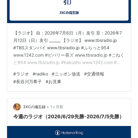
【ラジオ】 自：2026年7月6日（月）友引 至：2026年7
月12日（日）友引 ______ 【ラジオ】 www.tbsradio.jp
#TBSスタンバイ www.tbsradio.jp #ふらっと954
www.1242.com #ビバリー昼ズ www.tbsradio.jp #こねく
と954 www.tbsradio.jp #bakusho www.1242.com #垣
花正ハッピー www.1242.com #一之輔ハッピー
#
ラジオ
#
radiko
#
ニッポン放送
#
交通情報
www.1242.com #中川家ラジオショー www.tbsradio.jp #
#
長谷川万希子
#
お見事
えんがわ www.tbsradio.jp #guchi954 www.tbsr…
•
3XCの備忘録
1ヶ月前
今週のラジオ（2026/6/29先勝-2026/7/5先勝）