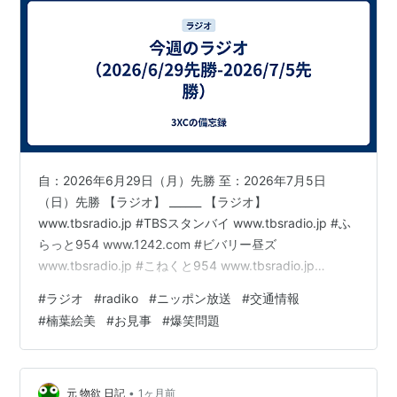
自：2026年6月29日（月）先勝 至：2026年7月5日
（日）先勝 【ラジオ】 ______ 【ラジオ】
www.tbsradio.jp #TBSスタンバイ www.tbsradio.jp #ふ
らっと954 www.1242.com #ビバリー昼ズ
www.tbsradio.jp #こねくと954 www.tbsradio.jp
#bakusho www.1242.com #垣花正ハッピー
#
ラジオ
#
radiko
#
ニッポン放送
#
交通情報
www.1242.com #一之輔ハッピー www.1242.com #中川
#
楠葉絵美
#
お見事
#
爆笑問題
家ラジオショー www.tbsradio.jp #えんがわ
www.tbsradio.jp #guchi954 www.tbsr…
•
元 物欲 日記
1ヶ月前