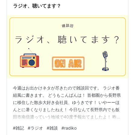
ラジオ、聴いてます？
今週はお出かけネタが尽きたので雑談回です。 ラジオ番
組風に書きます。 どうもこんばんは！ 首都圏から長野県
に移住した散歩大好き会社員、ゆうきです！ いやーーほ
んとに暑くなりましたねえ！ 今日なんて長野県内でも飯
田市南信濃っていう地域で40度予報出てましたよ！ 昨日
なんて42度予想が出てましたからね！一体どうなっちゃ
#
雑記
#
ラジオ
#
雑談
#
radiko
んだろうこの先の時代！って不安に思ったりもしちゃい