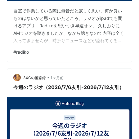
自室で作業している際に無音だと寂しく思い、何か良い
ものはないかと思っていたところ、ラジオがipadでも聞
けるアプリ、Radikoを思いつき早速オン。 久しぶりに
AMラジオを聴きましたが、ながら聴きなので内容は全く
入ってきませんが、時折りニュースなどが流れてくるの
で便利です。 音楽だと同じものを聴いて飽きてしまった
#
radiko
り、好みのものではないと不快なのでラジオがちょうど
いいですね。 本日も最後までお読みいただきありがとう
ございました。 ランキング参加中【公式】2025年開設ブ
•
ログ
3XCの備忘録
1ヶ月前
今週のラジオ（2026/7/6友引-2026/7/12友引）