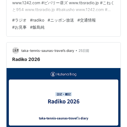
www.1242.com #ビバリー昼ズ www.tbsradio.jp #こねく
と954 www.tbsradio.jp #bakusho www.1242.com #垣
花正ハッピー www.1242.com #一之輔ハッピー
#
ラジオ
#
radiko
#
ニッポン放送
#
交通情報
www.1242.com #中川家ラジオショー www.tbsradio.jp #
#
お見事
#
飯島純
えんがわ www.tbsradio.jp #guchi954 www.tbs…
•
taka-tennis-saunas-travel’s diary
25日前
Radiko 2026