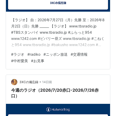
【ラジオ】 自：2026年7月27日（月）先勝 至：2026年8
月2日（日）先勝 ______ 【ラジオ】 www.tbsradio.jp
#TBSスタンバイ www.tbsradio.jp #ふらっと954
www.1242.com #ビバリー昼ズ www.tbsradio.jp #こねく
と954 www.tbsradio.jp #bakusho www.1242.com #垣
花正ハッピー www.1242.com #一之輔ハッピー
#
ラジオ
#
radiko
#
ニッポン放送
#
交通情報
www.1242.com #中川家ラジオショー www.tbsradio.jp #
#
中村愛美
#
お見事
えんがわ www.tbsradio.jp #guchi954 www.tbsr…
•
3XCの備忘録
14日前
今週のラジオ（2026/7/20赤口-2026/7/26赤
口）