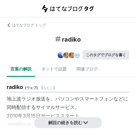
はてなブログ トップ
radiko
このタグでブログを書く
言葉の解説
ネットで話題
関連ブログ
radiko
(
ウェブ
)
【
らじこ
】
地上波ラジオ放送を、パソコンやスマートフォンなどに
同時配信するサイマルサービス。
2010年3月15日サービススタート。
解説の続きを読む
→
radiko.jp
→
ラジコ