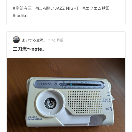
消費は無い）、頭から雰囲気が違う。いつもの DJ おじ
#
岸部有三
#
ほろ酔いJAZZ NIGHT
#
エフエム秋田
さんの声ではなく女性が話している。なんと今まで番組
#
radiko
を担当していた 岸部有三氏が亡くなられたとのこと。
え”っ！ この番組を聞き始めたのは・・数年前だろうか。
毎週一人のアーティストのアルバム一枚だけを特集し、
DJ のしゃべりも最小なので、毎週聞いていた。…
•
あいする金沢。
1ヶ月前
二刀流〜note。