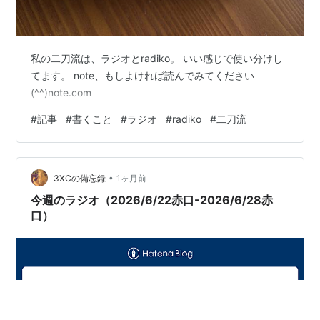
私の二刀流は、ラジオとradiko。 いい感じで使い分けし
てます。 note、もしよければ読んでみてください
(⁠^⁠^⁠)note.com
#
記事
#
書くこと
#
ラジオ
#
radiko
#
二刀流
•
3XCの備忘録
1ヶ月前
今週のラジオ（2026/6/22赤口-2026/6/28赤
口）