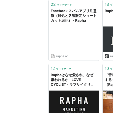
22
13
ブックマーク
ブ
Facebook スパムアプリ注意
Rap
報（対処と各種設定ショート
カット追記） - Rapha
rapha.ac
r
12
10
ブックマーク
ブ
Raphaはなぜ愛され、なぜ
「苦
嫌われるか - LOVE
する
CYCLIST - ラブサイクリス
（Ra
ト