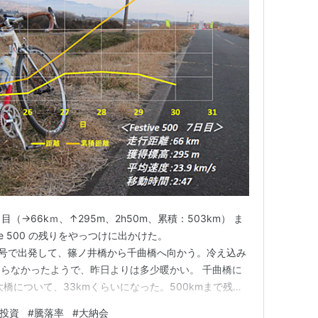
 ７日目（→66kｍ、↑295m、2h50m、累積：503km） ま
ve 500 の残りをやっつけに出かけた。
８時にGIOS号で出発して、篠ノ井橋から千曲橋へ向かう。冷え込み
らなかったようで、昨日よりは多少暖かい。 千曲橋に
橋について、33kmくらいになった。500kmまで残り
返すことにする。 今日も 上田⇒長野 は微妙に向かい風
投資
#
騰落率
#
大納会