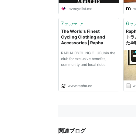
lovecyclist.me
m
7
6
ブックマーク
ブ
The World's Finest
Rap
Cycling Clothing and
トラ
Accessories | Rapha
た4
ラムイ
RAPHA CYCLING CLUBJoin the
club for exclusive benefits,
community and local rides.
www.rapha.cc
w
関連ブログ