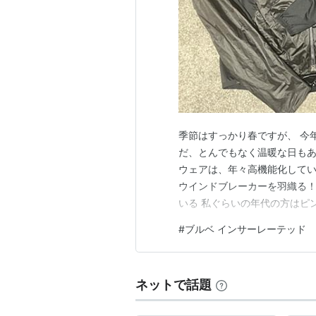
日曜日：10pm to 6pm（
ウェブサイト
The World’s Finest Cycling Clo
季節はすっかり春ですが、 今
だ、とんでもなく温暖な日もあ
ウェアは、年々高機能化してい
ウインドブレーカーを羽織る！
いる 私ぐらいの年代の方はピ
で 今ではすっかりウインドブ
#
ブルベ インサーレーテッド
もっとラフに、保温性や機能性
て、 通勤も長らく自転車なの
ネットで話題