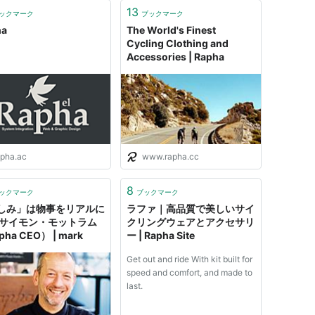
13
ックマーク
ブックマーク
ha
The World's Finest
Cycling Clothing and
Accessories | Rapha
apha.ac
www.rapha.cc
8
ックマーク
ブックマーク
しみ」は物事をリアルに
ラファ｜高品質で美しいサイ
 サイモン・モットラム
クリングウェアとアクセサリ
pha CEO） | mark
ー | Rapha Site
Get out and ride With kit built for
speed and comfort, and made to
last.