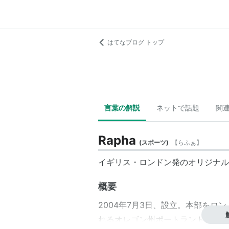
はてなブログ トップ
言葉の解説
ネットで話題
関
Rapha
(
スポーツ
)
【
らふぁ
】
イギリス・ロンドン発のオリジナル
概要
2004年7月3日、設立。本部を
れるオレゴン州ポートランドに置く