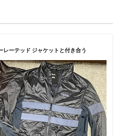
t Raphaëlから名付けられた、1960年代のサイク
ーであるポール・スミスと契約し、限定のサイクルウ
ンサーレーテッド ジャケットと付き合う
、後に閉店。2012年、Rapha Cycle Clubを大
販売から、ツール・ド・フランスやジロ・デ・イタ
ントのパブリックビューイングイベントやカフェな
北区 曽根崎新地2-6-21
8pm