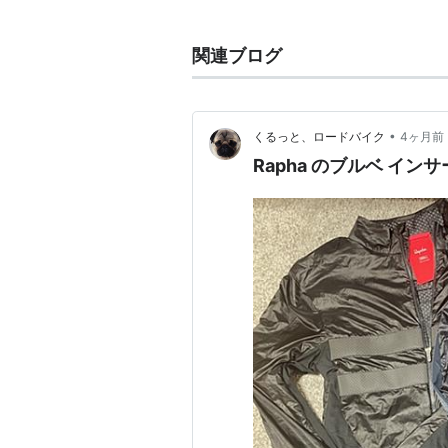
名称は食前酒を販売する飲料会社Sain
リングチーム「Rapha」から。
関連ブログ
2007年にはイギリスのデザイナ
ェアやアクセサリを製作した。
•
くるっと、ロードバイク
4ヶ月前
日本において
Rapha のブルベ イ
2011年に東京都原宿に第一店舗を出店し
阪にオープン。
店舗ではウェアやアクセサリなどの
リアなどのサイクリングレースイベ
どを展開している。
店舗情報
住所：〒530-0002 大阪府大阪市
電話：050-1550-3106
営業時間（月〜土）：12pm to 