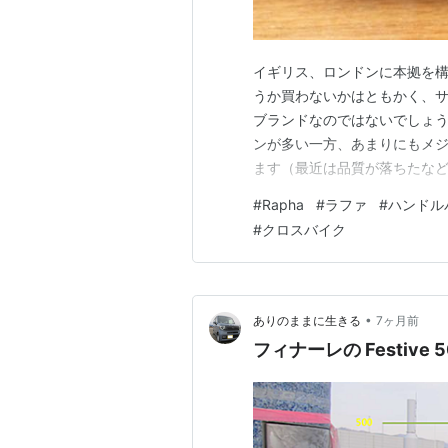
イギリス、ロンドンに本拠を構
うか買わないかはともかく、
ブランドなのではないでしょ
ンが多い一方、あまりにもメ
ます（最近は品質が落ちたなど
っているのと、カジュアルな
#
Rapha
#
ラファ
#
ハンドル
ウェアは KAPELMUUR の
#
クロスバイク
は TREK のお店で実物を見さ
•
ありのままに生きる
7ヶ月前
フィナーレの Festive 