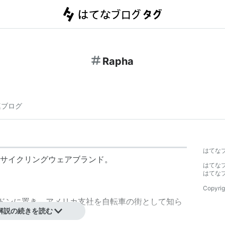
Rapha
連ブログ
はてな
サイクリングウェアブランド。
はてな
はてな
Copyrig
ロンドンに置き、アメリカ支社を自転車の街として知ら
解説の続きを読む
。