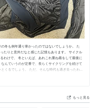
LIVEビューイング開催日は12pmオープン）
thing and Accessories. | Rapha Site
年の冬も例年通り寒かったのではないでしょうか。 た
ったりと意外だなと感じた記憶もあります。 サイクル
るわけで、 冬といえば、あれこれ重ね着をして最後に
 なんていうのが定番で、長らくサイクリングを続けて
ンとくるでしょう。 ただ、そんな時代も過ぎ去ったわけ
レークジャケットが定番となっているわけです。 しかし
が充実したものはないものかと なんとなく感じてい
で、朝からあまり慌ただし…
もっと見る