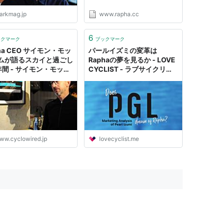
arkmag.jp
www.rapha.cc
6
ックマーク
ブックマーク
ha CEO サイモン・モッ
パールイズミの変革は
ムが語るスカイと過ごし
Raphaの夢を見るか - LOVE
年間 - サイモン・モット
CYCLIST - ラブサイクリス
ンタビューvol.1
ト
ww.cyclowired.jp
lovecyclist.me