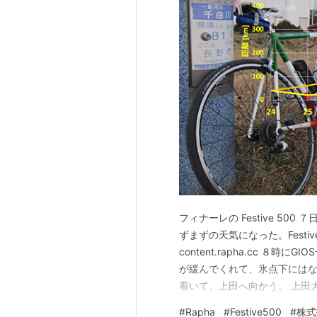
フィナーレの Festive 500
ずまずの天気になった。Festi
content.rapha.cc 
が緩んでくれて、氷点下にはな
着いて、上田へ向かう。 上田大
65kmだったので、ここで折り
#
Rapha
#
Festive500
#
株式