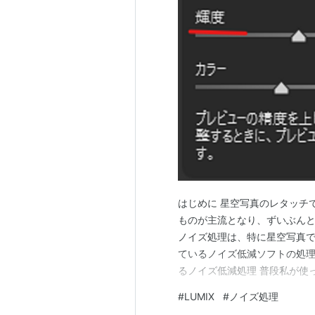
はじめに 星空写真のレタッチ
ものが主流となり、ずいぶんと
ノイズ処理は、特に星空写真
ているノイズ低減ソフトの処理
るノイズ低減処理 普段私が使
じて使い分けています。 Adobe Ca
#
LUMIX
#
ノイズ処理
ノイズ低減 Topaz DeNoise AI Go