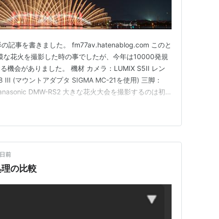
記事を書きました。 fm77av.hatenablog.com このと
模な花火を撮影した時の事でしたが、今年は10000発規
会がありました。 機材 カメラ：LUMIX S5II レン
.8 III (マウントアダプタ SIGMA MC-21を使用) 三脚：
ズ：Panasonic DMW-RS2 大きな花火大会を撮影するのは初
大きい花火が上がると聞いていたので、広角ズームレンズ
0日前
処理の比較