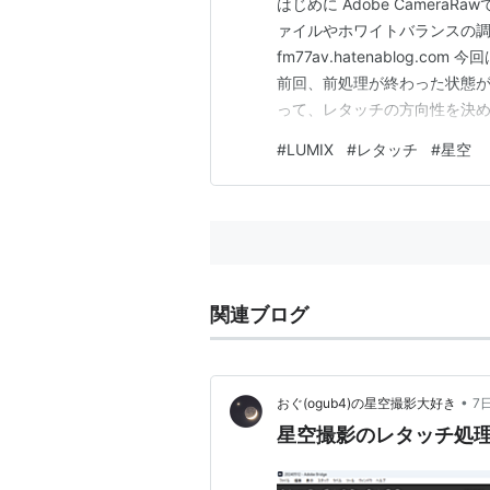
はじめに Adobe Camer
ァイルやホワイトバランスの
fm77av.hatenablog.
前回、前処理が終わった状態が
って、レタッチの方向性を決め
たいので、こんな感じに仕上げ
#
LUMIX
#
レタッチ
#
星空
しい感じにうっすら明るく 天
め、CameraRawのマスク機能
関連ブログ
•
おぐ(ogub4)の星空撮影大好き
7
星空撮影のレタッチ処理 - 