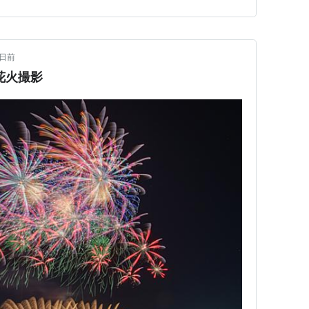
 RAW現像 カメラが生成したRAWデータにカラープロ
のパラメータを適…
3日前
の花火撮影