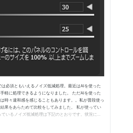
では必須ともいえるノイズ低減処理。最近はAIを使った
手軽に処理できるようになりました。 ただAIを使った
では時々違和感を感じることもあります。。私が普段使っ
結果をあらためて比較をしてみました。 私が使ってい
っているノイズ低減処理は下記のとおりです。状況に応
mera Raw 手動ノイズ低減 Adobe Camera Raw AI
ogle Nik Collection DF…