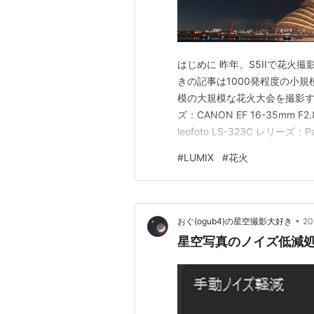
はじめに 昨年、S5IIで花火撮影の
きの記事は1000発程度の小規
模の大規模な花火大会を撮影する機
ズ：CANON EF 16-35mm F2
leofoto LS-323C レリー
めてだったのですが、かなり
#
LUMIX
#
花火
を使いました。 星空…
•
おぐ(ogub4)の星空撮影大好き
2
星空写真のノイズ低減