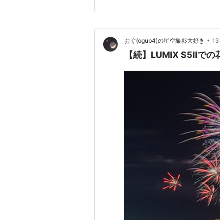
はこんな感じだと思っています。
ファイル、WB、露出設定など
•
おぐ(ogub4)の星空撮影大好き
1
【続】LUMIX S5IIで