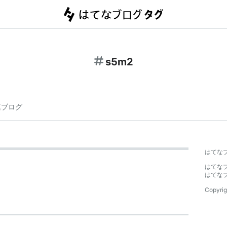
s5m2
連ブログ
はてな
はてな
はてな
Copyrig