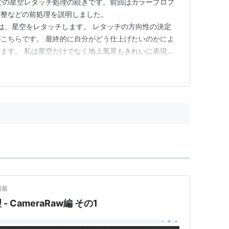
aRawでの星空レタッチ処理の続きです。前回はカラープロフ
調整などの前処理を説明しました。
com 今回は、星空をレタッチします。 レタッチの方向性の決定
こちらです。 最終的に自分がどう仕上げたいのかによ
ます。 私は星空だけでなく地上風景もきれいに表現し
ようと思います。 地上風景はシルエットではなく、優
の川をくっきりさせる 全く別の方向性の調整が必要なた
を…
日前
CameraRaw編 その1