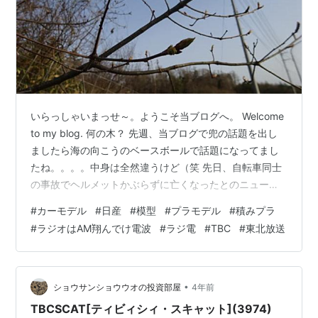
いらっしゃいまっせ～。ようこそ当ブログへ。 Welcome
to my blog. 何の木？ 先週、当ブログで兜の話題を出し
ましたら海の向こうのベースボールで話題になってまし
たね。。。。中身は全然違うけど（笑 先日、自転車同士
の事故でヘルメットかぶらずに亡くなったとのニュース
で見聞きしまして、やっぱり必須だなと。。。 実は昔顔
#
カーモデル
#
日産
#
模型
#
プラモデル
#
積みプラ
面から落車した経験がありまして、、、おでこ部分のヘ
#
ラジオはAM翔んでけ電波
#
ラジ電
#
TBC
#
東北放送
ルメットのでっぱりがあったおかげで大事に至らずに済
みました（鼻の下等すりむけて、それはそれでアレでし
たが）。 あ、今週月曜は仮の姿でだいぶエネルギーを浪
費しまして（させられまして）文章を書く力が出
•
ショウサンショウウオの投資部屋
4年前
ず。。。厳密には先週から。…
TBCSCAT[ティビィシィ・スキャット](3974)