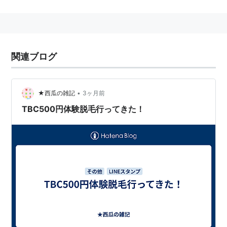
TBC
(
ウェブ
)
【
てぃーびーしー
】
→東京ブロガーカンファレンス
関連ブログ
•
★西瓜の雑記
3ヶ月前
TBC500円体験脱毛行ってきた！