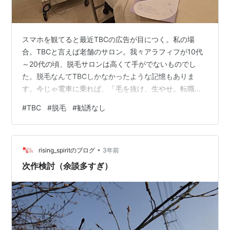
スマホを観てると最近TBCの広告が目につく。私の場
合。TBCと言えば老舗のサロン。我々アラフィフが10代
～20代の頃、脱毛サロンは高くて手がでないものでし
た。脱毛なんてTBCしかなかったような記憶もありま
す。今じゃ電車に乗れば、「毛を抜け、生やせ。転職し
ろ」と脱毛、薄毛、転職広告の嵐。脱毛なんて１００円
#
TBC
#
脱毛
#
勧誘なし
とかもある。ミュゼとかね。ミュゼは予約が取れないっ
て話ですけど。 昔はエステに体験に行ってしつこく勧誘
されて契約してしまったなんて言う話も多く、そのころ
•
から「クーリングオフ」と言う言葉がメジャーになった
rising_spiritのブログ
3年前
気もします。今はネット社会、変に勧誘なんてするとあ
次作検討（余談多すぎ）
っと言う間に拡散されるから、そんなに勧誘はし…