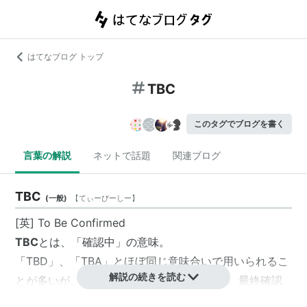
はてなブログ トップ
TBC
このタグでブログを書く
言葉の解説
ネットで話題
関連ブログ
TBC
(
一般
)
【
てぃーびーしー
】
[英] To Be Confirmed
TBC
とは、「確認中」の意味。
「TBD」、「TBA」とほぼ同じ意味合いで用いられるこ
解説の続きを読む
とが多いが、「すでに決定/確定しているが、最終確認
が取れていない」というニュアンスを含む場合がある。