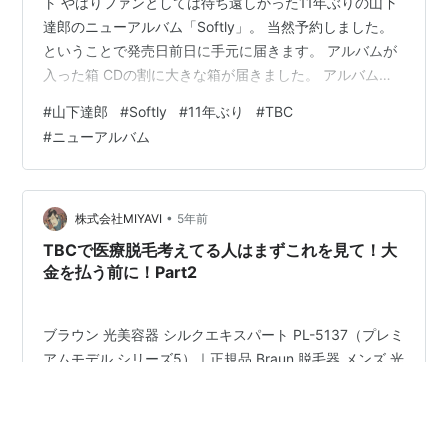
ト やはりファンとしては待ち遠しかった11年ぶりの山下
達郎のニューアルバム「Softly」。 当然予約しました。
ということで発売日前日に手元に届きます。 アルバムが
入った箱 CDの割に大きな箱が届きました。 アルバムの
裏表紙が大写しになった感じでカッコいいです。 箱を開
#
山下達郎
#
Softly
#
11年ぶり
#
TBC
けた感じ なんか重みを感じます。 ジャケットの大きな写
#
ニューアルバム
真 実はこの箱は写真立てみたいになるようです。
AMAZONで予約するとこの大きなジャケットになるやつ
みたいで、楽天で買うとコースターらしい、いろいろ特
典は予約した店舗で違うみたいですよ。 大ヒットシング
•
株式会社MIYAVI
5年前
ル「RECI…
TBCで医療脱毛考えてる人はまずこれを見て！大
金を払う前に！Part2
ブラウン 光美容器 シルクエキスパート PL-5137（プレミ
アムモデル シリーズ5）｜正規品 Braun 脱毛器 メンズ 光
脱毛 背中 家庭用 ipl フラッシュ 顔 ムダ毛処理 脱毛機 セ
ルフ脱毛 自宅 除毛 腕 足 レディース 価格:82,280円
(2021/7/15 21:09時点) 感想(7148件) こんにちは、アネ