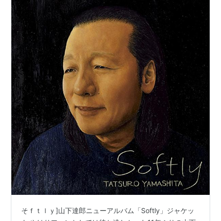
そｆｔｌｙ]山下達郎ニューアルバム「Softly」ジャケッ