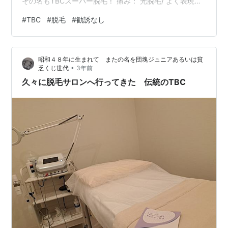
その名もTBCスーパー脱毛！ 痛み： 光脱毛/ よく表現さ
れるのは輪ゴムで弾いたような痛み。一度にたくさん照
#
TBC
#
脱毛
#
勧誘なし
射できて、痛みが少ないのが便利。 一方、毛がなくなる
まで時間がかかる。 TBCスーパー脱毛/ なんど一本一本
に照射していく。痛みは光の5倍くらい（私の感想）。耐
昭和４８年に生まれて またの名を団塊ジュニアあるいは貧
えられない痛みではありませんでした。一本一本処理し
•
乏くじ世代
3年前
ていくんだから、施術に時間はかかりました。 体験を申
久々に脱毛サロンへ行ってきた 伝統のTBC
し込んだらTBCから電話…