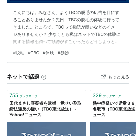
こんにちは。みなさん、よくTBCの脱毛の広告を目にす
ることありませんか？先日、TBCの脱毛の体験に行って
きました。ところで、TBCって勧誘が酷いなどのイメー
ジありませんか？ 少なくとも私はネットでTBCの体験に
関する情報を調べて勧誘がすごかったらどうしようとい
う気持ちで行きました。まず私の脱毛経験です。 ・医療
#
脱毛
#
TBC
#
体験
#
勧誘
脱毛、美容脱毛どっちもやったことがある ・これから通
うというよりも、脱毛後に数本残った毛をTBCの脱毛で
なくしたい ・脇に関しては、ほんの数本だけ生えてきて
ネットで話題
もっと見る
しまうそしてTBCでは体験時にパーツを選べますが脇を
選びました。 脱毛体験では70本の毛を脱毛する体験がで
きます。体験の順序としては…
755
329
ブックマーク
ブックマーク
田代まさし容疑者を逮捕 覚せい剤取
熱中症疑いで児童３８
締法違反の疑い（TBC東北放送） -
名取市（TBC東北放送） 
Yahoo!ニュース
ュース