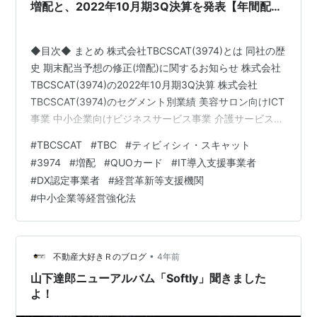
増配と、2022年10月期3Q決算を発表【年間配当
8⇒8.50円へ増配】
◆目次◆ まとめ 株式会社TBCSCAT(3974)とは 同社の歴
史 期末配当予想の修正(増配)に関するお知らせ 株式会社
TBCSCAT(3974)の2022年10月期3Q決算 株式会社
TBCSCAT(3974)のセグメント別業績 美容サロン向けICT
事業 中小企業向けビジネスサービス事業 介護サービス事
業 その他事業 株式会社TBCSCAT(3974)の業績予想・進
#
TBCSCAT
#
TBC
#
ティビィシィ・スキャット
捗率 【関連記事】 株式会社TBCSCAT(3974)の株主優待
#
3974
#
増配
#
QUOカード
#
IT導入支援事業者
【関連記事】 ブログをご覧頂き、ありがとうございま
#
DX認定事業者
#
経営革新等支援機関
す。 株式会社TBCSCAT(3974)をご存じでしょうか？ ち
#
中小企業等経営強化法
なみに、「ティビィシィ・スキャット」と発音するそ
う…
•
不動産大好きＲのブログ
4年前
山下達郎ニューアルバム「Softly」聞きました
よ！