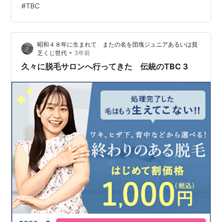
#
TBC
考小売価格：160円（税抜） 内容量：240ml 保存方法：
要冷蔵10℃以下
昭和４８年に生まれて またの名を団塊ジュニアあるいは貧
•
乏くじ世代
3年前
久々に脱毛サロンへ行ってきた 伝統のTBC 3