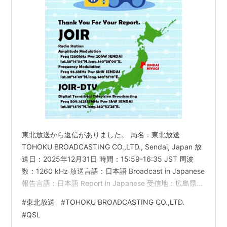
東北放送から返信がありました。 局名：東北放送
TOHOKU BROADCASTING CO.,LTD., Sendai, Japan 放
送日：2025年12月31日 時間：15:59-16:35 JST 周波
数：1260 kHz 放送言語：日本語 Broadcast in Japanese
報告言語：日本語 Report in Japanese 受信地：広島県東
広島市 Higashi-Hiroshima, Japan 報告書添付：切手110
#
東北放送
#
TOHOKU BROADCASTING CO.,LTD.
円分、アドレスシール (110Yen stamp, Address sticker)
#
QSL
送り先住所：982-0831 仙台市太白区八木山香澄町26番1