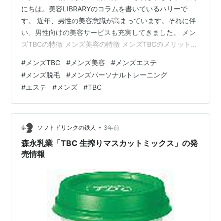
にちは。美容LIBRARYのコラムを書いているハリーで
す。 近年、男性の美容意識が高まっています。それに伴
い、男性向けの美容サービスも充実してきました。 メン
ズTBCの特徴 メンズ美容の特徴 メンズTBCのメリット
メンズTBCの口コミを解説 メンズTBCの料金プラン メン
#
メンズTBC
#
メンズ美容
#
メンズエステ
ズTBCのまとめ そこで今回のコラムでは、美容業界でト
#
メンズ脱毛
#
メンズパーソナルトレーニング
ップクラスで、CMなどでもおなじみの美容の老舗でもあ
#
エステ
#
メンズ
#
TBC
る、メンズTBC について独自調査した結果から、特徴、
メリット、口コミ、料金プランなどを要約してご紹介し
ていきましょう。 メンズTBCの特徴 男性専用サロンメン
ズT…
•
ソフトドリンクの鉄人
3年前
森永乳業「TBC 生搾りマスカットミックス」の発
売情報