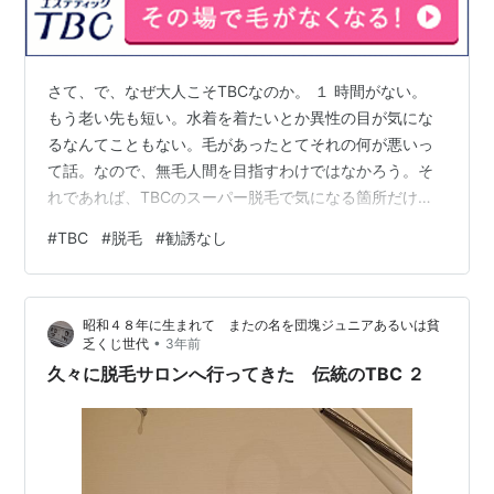
さて、で、なぜ大人こそTBCなのか。 １ 時間がない。
もう老い先も短い。水着を着たいとか異性の目が気にな
るなんてこともない。毛があったとてそれの何が悪いっ
て話。なので、無毛人間を目指すわけではなかろう。そ
れであれば、TBCのスーパー脱毛で気になる箇所だけ一
気に抜いてしまった方がいいのだ。50歳から始めて、な
#
TBC
#
脱毛
#
勧誘なし
んだかんだで55歳で脱毛完了。予約もとれなかったの
で、5年かかりました。じゃ本末転倒。We aren't 20s
any more.例えばお膝のムダ毛とか結構頑丈かつ剃りにく
昭和４８年に生まれて またの名を団塊ジュニアあるいは貧
くないですか？スーパー脱毛の出番です。一回でもだい
•
乏くじ世代
3年前
ぶ変わるかと。 ２ 接客が落ち着いている。 どこの業界
久々に脱毛サロンへ行ってきた 伝統のTBC ２
も最大手は行…