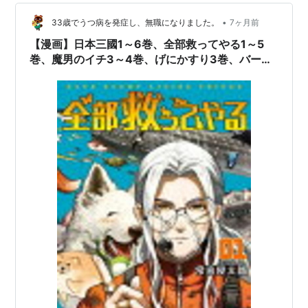
•
33歳でうつ病を発症し、無職になりました。
7ヶ月前
【漫画】日本三國1～6巻、全部救ってやる1～5
巻、魔男のイチ3～4巻、げにかすり3巻、バーサ
ス6巻、THE BAND3巻、廻天のアルバス7巻、デ
スマーチからはじまる異世界狂想曲19巻、葬送の
フリーレン15巻読了