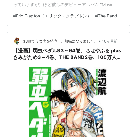
っていますが）ほど彼らのデビューアルバム "Music
From Big Pink " に感化されておりました。76年にはザ・
#
Eric Clapton（エリック・クラプトン）
#
The Band
バンドのメンバーにボブ・ディランなども参加し、クラ
プトン版Big Pinkともいえるアルバムをカリフォルニアの
マリブにあるザ・バンドのシャングリラ・スタジオで録
•
音しております。 All Our Past Time 厳密にはクラプトン
33歳でうつ病を発症し、無職になりました。
10ヶ月前
の76年のアルバム…
【漫画】弱虫ペダル93～94巻、ちはやふる plus
きみがため3～4巻、THE BAND2巻、100万人の
命の上に俺は立っている11～21巻読了