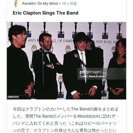
•
ていました。 オンタイムで聴いていたわけではなく せっ
Ramblin' On My Mind
10ヶ月前
せとレコードを探…
Eric Clapton Sings The Band
今回はクラプトンのカバーしたThe Bandの曲をまとめま
した。突然The BandのメンバーをWoodstockに訪れザ・
バンドに入れてくれと言った（これはロビーロバートソ
ンの言で、クラプトン自身はそんな勇気は無かったとい