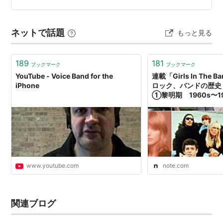
冊読みました。 面白いです。 MASTERキートン 完全版
（4） （ビ…
ネットで話題
もっと見る
189
181
ブックマーク
ブックマーク
YouTube - Voice Band for the
連載「Girls In The
iPhone
ロック、バンドの歴史
①黎明期 1960s〜1
MAINSTREAM(沢田
www.youtube.com
note.com
関連ブログ