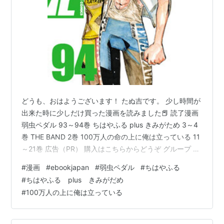
どうも、おはようございます！ たぬ吉です。 少し時間が
出来た時に少しだけ買った漫画を読みました📕 読了漫画
弱虫ペダル 93～94巻 ちはやふる plus きみがため 3～4
巻 THE BAND 2巻 100万人の命の上に俺は立っている 11
～21巻 広告（PR） 購入はこちらからどうぞ グループ 読
了漫画 弱虫ペダル 93～94巻 結構前に買っていた弱虫ペ
#
漫画
#
ebookjapan
#
弱虫ペダル
#
ちはやふる
ダルの93巻と94巻を読みました。 いよいよ1日目山岳賞
#
ちはやふる plus きみがだめ
の決着が！ 久々に読んだけどやっぱり面白いですね。 も
#
100万人の上に俺は立っている
う95巻、96巻も出ているので早めに買って読んでいきた
いと思います。 弱虫ペダル 93 （少年チャンピオン・コ
ミックス） [ 渡辺…