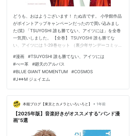
どうも、おはようございます！ たぬ吉です。 小学館作品
がポイントアップキャンペーンだったので買い込みまし
た(笑) 「TSUYOSHI 誰も勝てない、アイツには」を全巻
一気買いしました。 【全巻】 TSUYOSHI 誰も勝てな
い、アイツには 1-29巻セット （裏少年サンデーコミック
ス） [ 丸山 恭右 ]価格: 25520 円楽天で詳細を見る 「べ
#
漫画
#
TSUYOSHI 誰も勝てない、アイツには
ー革」も全巻一気買いしました。 ベー革（1） （ゲッサ
#
べー革
#
廻天のアルバス
ン少年サンデーコミックス） [ クロマツ テツロウ ]価格:
#
BLUE GIANT MOMENTUM
#
COSMOS
792 円楽天で詳細を見る ベー革（2） （ゲッサン少年サ
#
J⇔M ジェイエム
ンデーコミックス） [ クロマツ テツロウ ]価格: 792 円楽
天で詳細を…
•
本能ブログ【東京とカメラといろいろと】
1年前
【2025年版】音楽好きがオススメする”バンド漫
画”5選