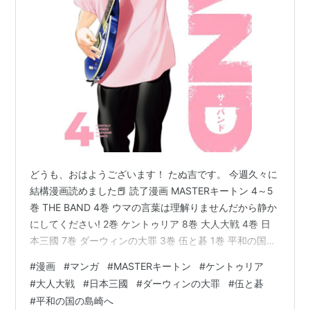
どうも、おはようございます！ たぬ吉です。 今週久々に
結構漫画読めました📕 読了漫画 MASTERキートン 4～5
巻 THE BAND 4巻 ウマの言葉は理解りませんだから静か
にしてください! 2巻 ケントゥリア 8巻 大人大戦 4巻 日
本三國 7巻 ダーウィンの大罪 3巻 伍と碁 1巻 平和の国の
島崎へ 12巻 馬賭け 5巻 広告 購入はこちらからどうぞ 楽
#
漫画
#
マンガ
#
MASTERキートン
#
ケントゥリア
天 漫画全巻ドットコム グループ 読了漫画 MASTERキー
#
大人大戦
#
日本三國
#
ダーウィンの大罪
#
伍と碁
トン 4～5巻 新刊を読みつつこちらも読んでいっていま
#
平和の国の島崎へ
す。 完全版だけあってボリュームが凄いです。 今週も2