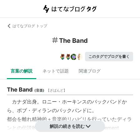
はてなブログ トップ
The Band
このタグでブログを書く
言葉の解説
ネットで話題
関連ブログ
The Band
(
音楽
)
【
ざばんど
】
カナダ出身。ロニー・ホーキンスのバックバンドか
ら、ボブ・ディランのバックバンドに。
都会を離れ精神的＋音楽的リハビリを行っていたディラ
解説の続きを読む
ンとの伝説的セッション「地下室（the Basement
Tapes）」を行う。これは当時（1960年代末）、様々な