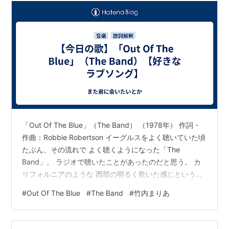
「Out Of The Blue」（The Band） （1978年） 作詞・
作曲：Robbie Robertson イーグルスをよく聴いていた頃
たぶん、その流れで よく聴くようになった「The
Band」。 ラジオで聴いたことがあったのだと思う。 カ
リフォルニアのような 西部の明るく乾いた感じというよ
り 南部の湿度や土っぽさを感じる 「サザンロック」とい
#
Out Of The Blue
#
The Band
#
竹内まりあ
うイメージでした （私の勝手なイメージ）。 ただ、The
Bandのメンバー５人は ドラムのレヴォン・ヘルム以外は
皆カナダ人なんです。 みんなアメリカ人だと ずっと思っ