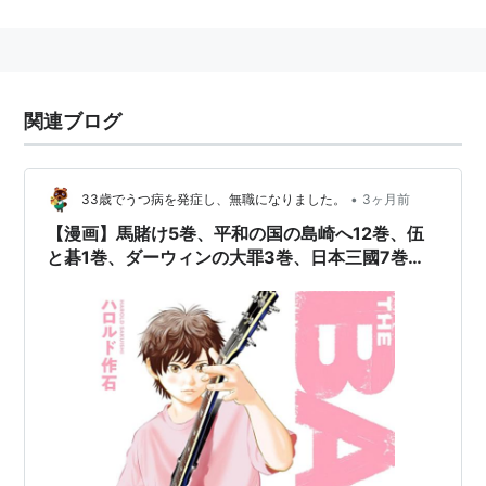
ミュージシャンに参照＋引用される作品集だ。
そして、彼ら自身のザ・バンドへと発展。
ギター：ロビー・ロバートソン、
関連ブログ
ピアノ：リチャード・マニュエル、
ドラム：レヴォン・ヘルム、
ベース：リック・ダンコ、
•
33歳でうつ病を発症し、無職になりました。
3ヶ月前
オルガン：ガース・ハドソン
【漫画】馬賭け5巻、平和の国の島崎へ12巻、伍
ツインキーボード体制が特徴。解散コンサートは「ラ
と碁1巻、ダーウィンの大罪3巻、日本三國7巻、
大人大戦4巻、ケントゥリア8巻、ウマの言葉は理
スト・ワルツ」ととしてマーティン・スコセッシ監督の
解りません だから静かにしてください！2巻、
手で映画化された。フォーク・ロックというジャンルを
THE BAND4巻、MASTERキートン4～5巻読了
代表するバンドと思われがちであるが、リズムセクショ
ンは極めてR&B色が強く黒い。最近（2000年以降）で
は、ガース・ハドソンとリオン・ヘルムがノラ・ジョー
ンズのバックで演奏していたりする。