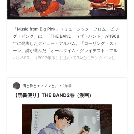
「Music from Big Pink」（ミュージック・フロム・ビッ
グ・ピンク）は、「THE BAND」（ザ・バンド）が1968
年に発表したデビュー・アルバム。「ローリング・スト
ーン」誌が選んだ「オールタイム・グレイテスト・アル
バム500」（2012年版）において34位にランクインして
います。サイケデリックブーム真っ盛りの1968年初めに
レコーディングされましたが、その流れとは正反対に、
ザ・バンドのメンバーは従来のR&Bやゴスペルなどの黒
•
酒と肴とモノノフと。
1年前
人音楽と、カントリーやトラデイショナルソングなどの
白人音楽とが融合したサウンドを作り上げました。「ビ
【読書便り】THE BAND2巻（漫画）
ッグ・ピンク」とは、ザ・バンドとボブ・ディランが一
時借り…