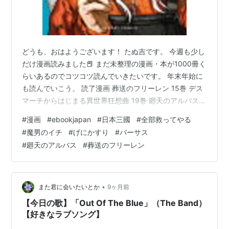
どうも、おはようございます！ たぬ吉です。 今週も少し
だけ漫画読みました📕 まだ未整理の漫画・本が1000冊く
らいあるのでコツコツ読んでいきたいです。 年末年始に
も読んでいこう。 読了漫画 葬送のフリーレン 15巻 デス
マーチからはじまる異世界狂想曲 19巻 廻天のアルバス 7
巻 THE BAND 3巻 バーサス 6巻 げにかすり 3巻 魔男の
#
漫画
#
ebookjapan
#
日本三國
#
全部救ってやる
イチ 3～4巻 全部救ってやる 1～5巻 日本三國 1～6巻 購
#
魔男のイチ
#
げにかすり
#
バーサス
入はこちらからどうぞ グループ 読了漫画 葬送のフリー
#
廻天のアルバス
#
葬送のフリーレン
レン 15巻 最新刊が出たので、早速買って読みました。
相変わらず面白かったです。 でも約9ヶ月ぶりの新刊だ
ったので、若干忘れ気味でした…
•
また君に会いたいとか
9ヶ月前
【今日の歌】「Out Of The Blue」（The Band）
【好きなラブソング】