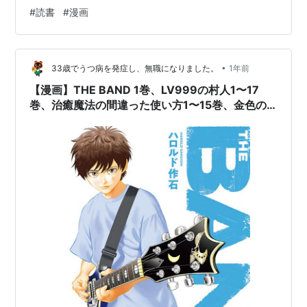
巻 <作者>ハロルド作石 <内容>1巻の最後で渡会香澄（カ
#
読書
#
漫画
スミン）のバンド（ドラカリス）に誘われた友平。元の
ギタリストが抜けた後のサポートメンバーとしてライブ
に出ます。が、高校で入ろうとしていた軽音部はライブ
•
ハウス禁止という事で入部できないことになってしまい
33歳でうつ病を発症し、無職になりました。
1年前
ます。初ライブは弦を切ったりして散々な結果に終わり
【漫画】THE BAND 1巻、LV999の村人1〜17
ます。友平と親友の眞太朗（マタ…
巻、治癒魔法の間違った使い方1〜15巻、金色の
文字使い8〜22巻読了！