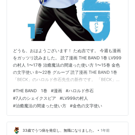
どうも、おはようございます！ たぬ吉です。 今週も漫画
をガッツリ読みました。 読了漫画 THE BAND 1巻 LV999
の村人 1〜17巻 治癒魔法の間違った使い方 1〜15巻 金色
の文字使い 8〜22巻 グループ 読了漫画 THE BAND 1巻
「BECK」のハロルド作石先生の新作です。 「BECK」が
面白かったのでこちらも購入して読みました。 やっぱり
#
THE BAND 1巻
#
漫画
#
ハロルド作石
面白いですね。 「BECK」とはまた違った目線になって
#
7人のシェイクスピア
#
LV999の村人
いて続きが気になる・買いたくなる作品でした。 個性的
#
治癒魔法の間違った使い方
#
金色の文字使い
な超絶ドラマーからの誘い。今後どんな展開になってい
くのか楽しみ♪ ところで「７人のシェイクスピア」はもう
完結したのですか？ 結構楽し…
•
33歳でうつ病を発症し、無職になりました。
1年前