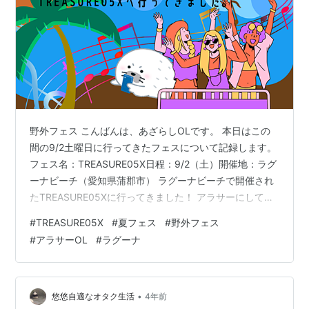
野外フェス こんばんは、あざらしOLです。 本日はこの
間の9/2土曜日に行ってきたフェスについて記録します。
フェス名：TREASURE05X日程：9/2（土）開催地：ラグ
ーナビーチ（愛知県蒲郡市） ラグーナビーチで開催され
たTREASURE05Xに行ってきました！ アラサーにして初
めての野外フェス参加です。当日は雨が降らず晴天でし
#
TREASURE05X
#
夏フェス
#
野外フェス
た。よかった。。暑かったけれども。。 当日は事前にシ
#
アラサーOL
#
ラグーナ
ートエリアも取れていたのでクーラーボックスの中にお
茶やスポーツドリンクなどの飲料水、前日の夜に作った
おにぎりも入れて出発しました。 クーラーボックスは便
利ですね。あんな暑い中（35度程度）でも半日はしっか
•
悠悠自適なオタク生活
4年前