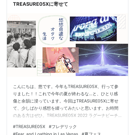
りと冷やし…
TREASURE05Xに寄せて
こんにちは、悠です。今年もTREASURE05X、行って参
りました！！これで今年の夏が終わるな…と、ひとり感
傷と余韻に浸っています。今回はTREASURE05Xに寄せ
て、少しばかり感想を綴ってみたいと思います。お時間
のある方はぜひ。TREASURE05X 2022 ラグーナビーチ
公演2日目終了いたしました！これにて今年のトレジャー
#
TREASURE05X
#
フレデリック
は終了、本当にありがとうございました！関わってくれ
#
Fear, and Loathing in Las Vegas
#
夏フェス