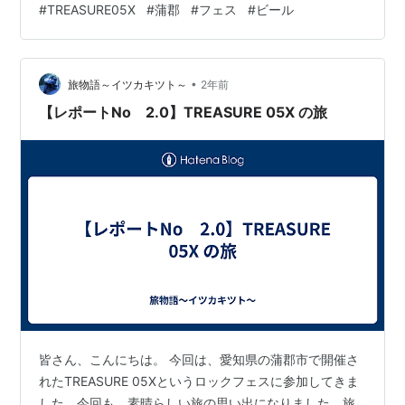
#
TREASURE05X
#
蒲郡
#
フェス
#
ビール
（リゾート地）で例年行われるようです。クライマック
スだけあって、参加アーティストもビックネーム揃いに
なっています。 www.treasure05x.jp 公式サイトでは、
•
会場までの公共交通機関のアクセスは ①蒲郡駅からのシ
旅物語～イツカキツト～
2年前
ャトルバス ②三河大津駅から徒歩（orバス） となって
【レポートNo 2.0】TREASURE 05X の旅
おり…
皆さん、こんにちは。 今回は、愛知県の蒲郡市で開催さ
れたTREASURE 05Xというロックフェスに参加してきま
した。今回も、素晴らしい旅の思い出になりました。旅