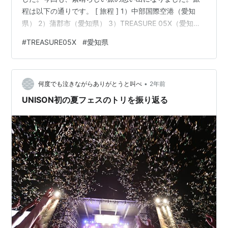
程は以下の通りです。 [ 旅程 ] 1）中部国際空港（愛知
県） 2）蒲郡市（愛知県） 3）TREASURE 05X（愛知
県） 4）名古屋城（愛知県） 5）中部競馬場（愛知県）
#
TREASURE05X
#
愛知県
6）名古屋市（愛知県） 今回は、私にしては珍しく1か月
以上前から計画を立て、飛行機の予約までしました。ま
た、愛知県の友人の家に泊めてもらえることになったの
•
で、洗面用具から寝間着まで用意して旅に挑みました。
何度でも泣きながらありがとうと叫べ
2年前
（ちなみに、泊めてもらった友人は「ゴールデンウィー
UNISON初の夏フェスのトリを振り返る
ク旅行の…