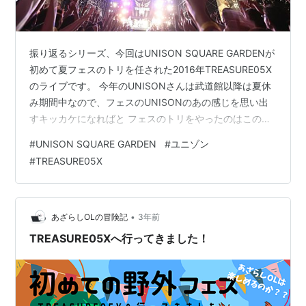
振り返るシリーズ、今回はUNISON SQUARE GARDENが
初めて夏フェスのトリを任された2016年TREASURE05X
のライブです。 今年のUNISONさんは武道館以降は夏休
み期間中なので、フェスのUNISONのあの感じを思い出
すキッカケになればと フェスのトリをやったのはこのト
レジャーと2017ビバラ、2018モンバス、2024ビバラく
#
UNISON SQUARE GARDEN
#
ユニゾン
らいですかね？いつかライジングやってくれ～（追記
#
TREASURE05X
2018ベリテンもありました） 例によって前置きが長い。
振り返るシリーズは2011野音、2015武道館もある 今回
もツイート連投をもとに追記スタイル、今だから言える
けど、これくらいの時期からブログ始め…
•
あざらしOLの冒険記
3年前
TREASURE05Xへ行ってきました！