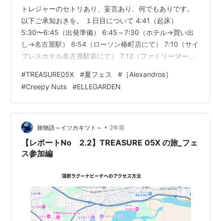
トレジャーのセトリあり、妄言あり、何でもありです。
以下ご承知おきを。 １日目について 4:41（起床）
5:30〜6:45（出発準備） 6:45～7:30（ホテル→買い出
し→名古屋駅） 6:54（ローソン椿町店にて） 7:10（サイ
プレスホテル名古屋駅前にて） 7:12（ファミリーマート
名駅2丁目店） 7:19（JPローソンKITTE名古屋2F店に
#
TREASURE05X
#
夏フェス
#
［Alexandros］
て） 7:28（amano JR名駅中央店にて） 7:30 〜
#
Creepy Nuts
#
ELLEGARDEN
8:30（名古屋駅→蒲郡駅） 8:30～9:10（蒲郡駅→トレジ
ャー会場） 9:10～10:10（トレジャー物販） 10:10（トレ
ジャー入場） タイムテーブル・エリアマップについて
11…
•
旅物語～イツカキツト～
2年前
【レポートNo 2.2】TREASURE 05X の旅_フェ
ス参加編