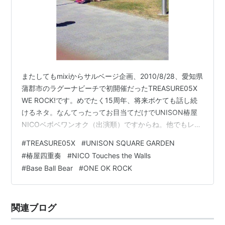
またしてもmixiからサルベージ企画、2010/8/28、愛知県
蒲郡市のラグーナビーチで初開催だったTREASURE05X
WE ROCK!です。めでたく15周年、将来ボケても話し続
けるネタ。なんてったってお目当てだけでUNISON椿屋
NICOベボベワンオク（出演順）ですからね。他でもレゴ
HIATUS 9mmちなみにサブステージはシャンペ、シリア
#
TREASURE05X
#
UNISON SQUARE GARDEN
ル、plenty、ガリレオ、SPYAIRなど。何回見ても一生の
#
椿屋四重奏
#
NICO Touches the Walls
誇り。 その昔な、レゴUNISON椿屋NICOベボベワンオ
#
Base Ball Bear
#
ONE OK ROCK
クHIATUS 9mm（出演順）のフェスがあったんじゃ
よ、、シャンペインはシリアルと同じ小さなサブステー
ジだったんじゃ （TREAS…
関連ブログ