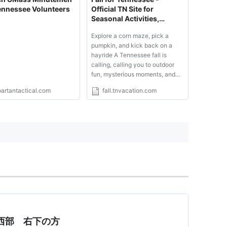
t...
ennessee Volunteers
Official TN Site for
Seasonal Activities,
Attractions and Events
Explore a corn maze, pick a
pumpkin, and kick back on a
hayride A Tennessee fall is
calling, calling you to outdoor
fun, mysterious moments, and
spectacular scenery. Inviting
partantactical.com
fall.tnvacation.com
you to drive along an autumn-
colored byway, to while away
an afternoon picking the perfect
pumpkin, to lose yourself in a ...
西部 右下の方