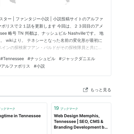
ルマスター | ファンタジー小説 | 小説投稿サイトのアルファ
ァポリスで２１話を更新します 今回は、２３回目のアメ
ee 略号 TN 州都は、ナッシュビル Nashvilleです。 地
 wikiより。 テネシーとなった名前の変化形が最初に
スペインの探検家フアン・パルドがその探検隊員と共に、
中に、「タナスキ」（"Tanasqui"）と呼ばれるイン
#
Tennessee
#
ナッシュビル
#
ジャックダニエル
だった。18世紀初期、イギリス人交易業者が…
#
アルファポリス
#
小説
もっと見る
19
ブックマーク
ブックマーク
ngtime in Tennessee
Web Design Memphis,
Tennessee | SEO, CMS &
Branding Development by
Deluge Studios