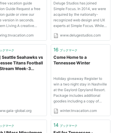
 free vacation guide
Deluge Studios has joined
ion Guide Request a free
Simple Focus. In 2014, we were
ion guide or view our
acquired by the nationally-
e version in seconds.
recognized web design and UX
ern Living A creative
experts at Simple Focus. While
ach to wining and dining is
we're sad to see the Deluge
pring.tnvacation.com
www.delugestudios.com
in Tennessee. read the
name go away, we're proud of
e ...In Tennessee Refresh
the work we did for our amazing
lf! Set your sites on the
clients and excited to continue
16
ックマーク
ブックマーク
al splendor and warm
fueling that passion with
] Seattle Seahawks vs
Come Home to a
al...
Simple...
essee Titans Football
Tennessee Winter
 Stream Week-3
h Online Game
Holiday giveaway Register to
ay/Preview | GALA
win a two night stay in Nashville
al
at the Gaylord Opryland Resort.
Package includes additional
goodies including a copy of
Trisha Yearwoods's new CD
ww.gala-global.org
winter.tnvacation.com
"Heaven, Heartaches and the
Power of Love." Snow Sking at
Ober Gatlinburg Collierville
14
ックマーク
ブックマーク
Town Square Historic Carnton in
h UMass Minutemen
Fall for Tennessee -