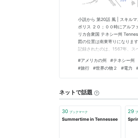
小説から 第20話 風 | スキ
ポリス ２０；００時にアルフ
リカ合衆国 テネシー州 Tenness
図の位置は南東寄りになります。
記録されたのは、1567年、
サウスカロライナから内陸に移動
#
アメリカの州
#
テネシー州
ディアンの集落を通過したとき
#
旅行
#
世界の物２
#
電力
ネットで話題
30
29
ブックマーク
Summertime in Tennessee
Spri