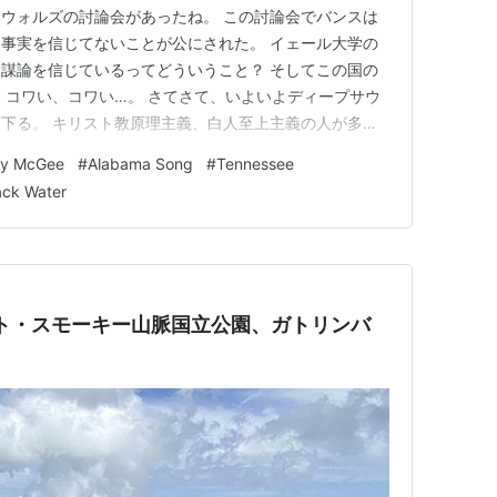
ウォルズの討論会があったね。 この討論会でバンスは
事実を信じてないことが公にされた。 イェール大学の
謀論を信じているってどういうこと？ そしてこの国の
 コワい、コワい…。 さてさて、いよいよディープサウ
下る。 キリスト教原理主義、白人至上主義の人が多く
共和党よ。 黒人差別も根強い。 でもドライブしている
by McGee
#
Alabama Song
#
Tennessee
うなコットン畑や掘っ立て小屋など、時代に取り残された
ack Water
な私としては魅力的な風…
ト・スモーキー山脈国立公園、ガトリンバ