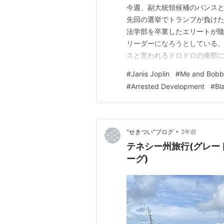
今週、副大統領候補のバンスと
先回の選挙でトランプが負けた
法学部を卒業したエリートが陰
リーダーになろうとしている。
スと言われるドロドロの南部に
保守的で、この辺の州は揃って
#
Janis Joplin
#
Me and Bob
と、ブルースが聞こえてきそ
#
Arrested Development
#
Bl
風景が広がっていて、廃墟好き
•
"せきつい"ブログ
2年前
テネシー州旅行(グレー
ーグ)