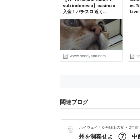
sub indonesia】casino x
vs T
入金！パチスロ 近く
Live
casinos in tennessee and
georgia！ | casino
malaysia free credit
2018・
www.necoyapa.com
www.necoyapa.com
s
関連ブログ
•
ハイウェイ４０号線上の女
2年前
州を制覇せよ ⑦ 中