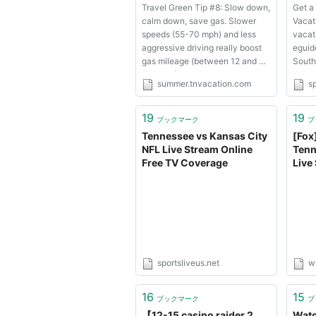
Travel Green Tip #8: Slow down,
Get a
calm down, save gas. Slower
Vacat
speeds (55-70 mph) and less
vacat
aggressive driving really boost
eguid
gas mileage (between 12 and 31
South
percent!). Leave the high
appro
summer.tnvacation.com
s
speeds, hard braking and
alive 
aggressive acceleration to the
articl
stunt drivers. more. More Tips
yourse
19
19
ブックマーク
ブ
Summer Gems: Need a quick
natur
Tennessee vs Kansas City
[Fox
look at...
hospit
NFL Live Stream Online
Tenn
Free TV Coverage
Live
Watc
Sund
Glob
sportsliveus.net
w
16
15
ブックマーク
ブ
【12-15 casino raider 2
Watc