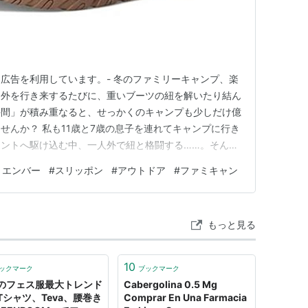
ト広告を利用しています。- 冬のファミリーキャンプ、楽
と外を行き来するたびに、重いブーツの紐を解いたり結ん
手間」が積み重なると、せっかくのキャンプも少しだけ億
せんか？ 私も11歳と7歳の息子を連れてキャンプに行き
ントへ駆け込む中、一人外で紐と格闘する……。そんな
た。 「パパ、トイレ！」「お腹空いた！」「チャック
リエンバー
#
スリッポン
#
アウトドア
#
ファミキャン
ストに応えるため、テントの内外を往復する回数は想像
、この足元のスト…
もっと見る
10
ックマーク
ブックマーク
のフェス服最大トレンド
Cabergolina 0.5 Mg
Tシャツ、Teva、腰巻き
Comprar En Una Farmacia