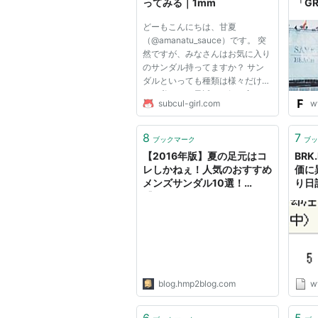
ってみる｜1mm
「G
ショ
どーもこんにちは、甘夏
（@amanatu_sauce）です。 突
然ですが、みなさんはお気に入り
のサンダル持ってますか？ サン
ダルといっても種類は様々だけ
ど、私のここ最近のお気に入り
subcul-girl.com
w
は、Teva（テバ）サンダル！ カ
テゴリーに分けるとスポーツサン
ダルという部類になるらしい。
8
7
ブックマーク
ブッ
私がTevaサンダルを履き始めて
【2016年版】夏の足元はコ
BRK
早三年…。 今回は...
レしかねぇ！人気のおすすめ
価に
メンズサンダル10選！
り日
【TEVA・BIRKENSTOCKほ
か】
blog.hmp2blog.com
w
6
5