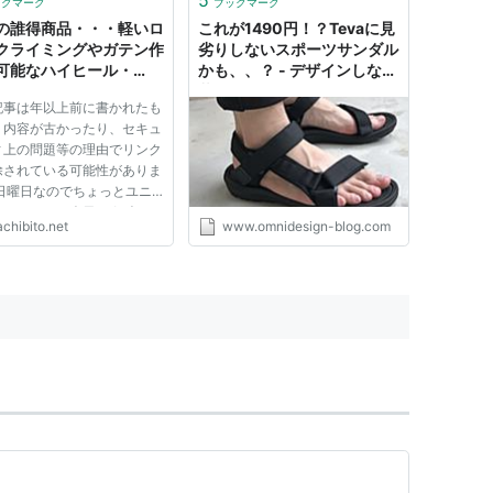
ックマーク
ブックマーク
の誰得商品・・・軽いロ
これが1490円！？Tevaに見
クライミングやガテン作
劣りしないスポーツサンダル
可能なハイヒール・
かも、、？ - デザインしない
 Stiletto - かちびと.net
暮らし。
記事は年以上前に書かれたも
、内容が古かったり、セキュ
ィ上の問題等の理由でリンク
除されている可能性がありま
 日曜日なのでちょっとユニ
なネタでも。今日 ご紹介す
chibito.net
www.omnidesign-blog.com
は誰が得するか分からないけ
商品化された誰得プロダク
va Stilettoの ご紹介です。
得すするかもしれません ...