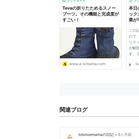
ブックマーク
ブ
Tevaの折りたためるスノー
本日
ブーツ。その機能と完成度が
ック
すごい！
業が
Teva
この
ので
リテ
が解
す。
ーク
www.a-kimama.com
ka
るの
ど 
ト・Te
誰かが
関連ブログ
•
totonoemamaの日記
6ヶ月前