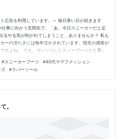
エイト広告を利用しています。～ 毎日寒い日が続きます
や仕事に向かう玄関先で、「あ、今日スニーカーだと足
出るやる気が削がれてしまうこと、ありませんか？ 私も
ーカーの冷たさには毎年泣かされています。指先の感覚が
ですよね。 でも、ガッツリしたスノーブーツだと重た
好から浮いちゃう気がして……。 そんなとき、SNSで
#
スニーカーブーツ
#
40代ママファッション
けになったのが、Teva（テバ）の「REEMBER
ーズ
#
ラバーソール
）」！ まだお…
って。