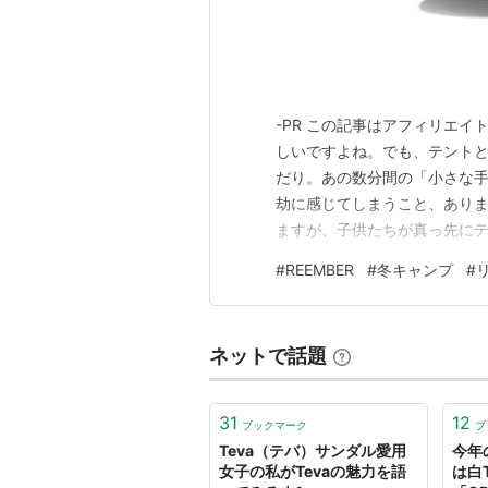
-PR この記事はアフィリエイ
しいですよね。でも、テント
だり。あの数分間の「小さな
劫に感じてしまうこと、ありま
ますが、子供たちが真っ先にテ
シーンを何度も経験してきまし
#
REEMBER
#
冬キャンプ
#
開けて！」 止まらないリクエ
以上です。次の冬キャンプこそ
ネットで話題
31
12
ブックマーク
ブ
Teva（テバ）サンダル愛用
今年
女子の私がTevaの魅力を語
は白