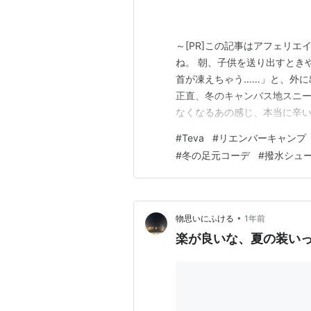
～[PR]この記事はアフェリ
ね。 朝、子供を送り出すとき
首が凍えちゃう……」と、外に
正直、冬のキャンバス地スニ
なくなるあの感じ、本当に辛い
いし、いつものカジュアルな格
#
Teva
#
リエンバーキャンプ
見かけて「これだ！」と目が釘付
#
冬の足元コーデ
#
撥水シュ
CAMP（リエンバー キャンプ
•
物思いにふける
1年前
楽が良いな、夏の装い