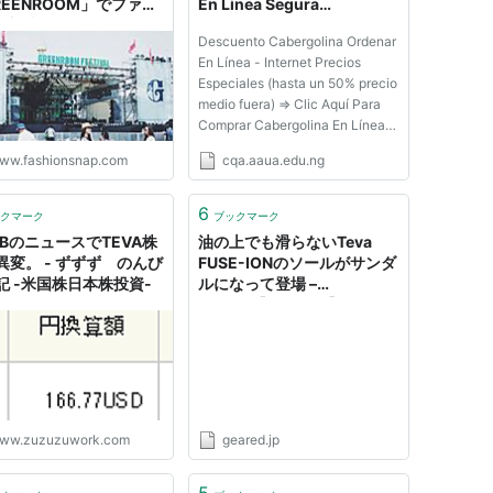
REENROOM」でファッ
En Linea Segura
ン調査
Dominicana - Cabergolina
Descuento Cabergolina Ordenar
Generico Teva - Best
En Línea - Internet Precios
Answer Recommender
Especiales (hasta un 50% precio
CQA System
medio fuera) ⇒ Clic Aquí Para
Comprar Cabergolina En Línea
Ahora! ⇐ Cabergolina 0.5 Mg
ww.fashionsnap.com
cqa.aaua.edu.ng
Comprar En Una Farmacia En
Linea Segura Dominicana -
Cabergolina Generico Teva Una
6
クマーク
ブックマーク
necesidad nutricional crítica son
.BのニュースでTEVA株
油の上でも滑らないTeva
los...
異変。 - ずずず のんび
FUSE-IONのソールがサンダ
記 -米国株日本株投資-
ルになって登場 –
geared【ギアード】
ww.zuzuzuwork.com
geared.jp
5