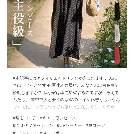
※本記事にはアフィリエイトリンクが含まれます こんに
ちは、ぺぺこです🍀 夏休みの帰省、みなさんは何を着て
移動しますか？ 我が家は車で帰省するのですが、考えて
みたら、 道中で人と会うのはSAのトイレ休憩くらいなん
ですよね。 シワになっても座りっぱなしでも、どうせ車
の中。 だったら、思いっきりかわいい服を着て、自分の
#
帰省コーデ
#
キャミワンピース
テンションを上げるのが正解じゃない？ と気づいてしま
#
４０代ファッション
#
UVパーカー
#
夏コーデ
いました(笑)。 長距離運転こそ、ちょっとリゾート気分
#
コンバース
#
スリッポン