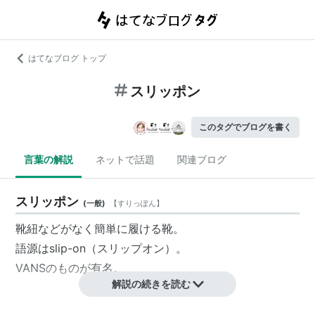
はてなブログ トップ
スリッポン
このタグでブログを書く
言葉の解説
ネットで話題
関連ブログ
スリッポン
(
一般
)
【
すりっぽん
】
靴紐などがなく簡単に履ける靴。
語源はslip-on（スリップオン）。
VANSのものが有名。
解説の続きを読む