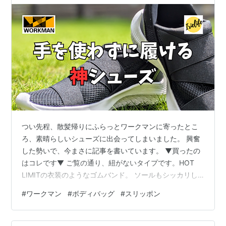
つい先程、散髪帰りにふらっとワークマンに寄ったとこ
ろ、素晴らしいシューズに出会ってしまいました。 興奮
した勢いで、今まさに記事を書いています。 ▼買ったの
はコレです▼ ご覧の通り、紐がないタイプです。HOT
LIMITの衣装のようなゴムバンド。 ソールもシッカリし
ています。お店でタグを切ってもらってそのまま履いて
#
ワークマン
#
ボディバッグ
#
スリッポン
帰ったので、既に少し汚れています。 このソールが靴べ
らのような役割をして、手を使わずとも足がスルッと中
に入ります。さらに脱ぐときもスルッと脱ぐことが出来