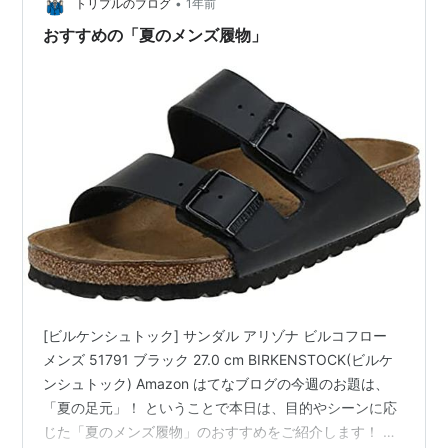
•
に間引きしたのも全部庭中に植えてこんなことに成って
トリプルのブログ
1年前
います(;^_^A 下草刈りをするのに邪魔！（笑） 草刈り機
おすすめの「夏のメンズ履物」
で刈ってしまったら…
[ビルケンシュトック] サンダル アリゾナ ビルコフロー
メンズ 51791 ブラック 27.0 cm BIRKENSTOCK(ビルケ
ンシュトック) Amazon はてなブログの今週のお題は、
「夏の足元」！ ということで本日は、目的やシーンに応
じた「夏のメンズ履物」のおすすめをご紹介します！ 🔹