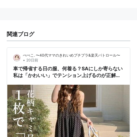
関連ブログ
ぺぺこ. 〜40代ママのきれいめプチプラ&楽天パトロール〜
•
20日前
車で帰省する日の服、何着る？SAにしか寄らない
私は「かわいい」でテンション上げるのが正解で
した【40代】