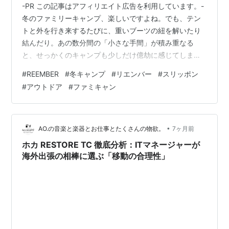
-PR この記事はアフィリエイト広告を利用しています。-
冬のファミリーキャンプ、楽しいですよね。でも、テン
トと外を行き来するたびに、重いブーツの紐を解いたり
結んだり。あの数分間の「小さな手間」が積み重なる
と、せっかくのキャンプも少しだけ億劫に感じてしまう
こと、ありませんか？ 私も11歳と7歳の息子を連れてキ
#
REEMBER
#
冬キャンプ
#
リエンバー
#
スリッポン
ャンプに行きますが、子供たちが真っ先にテントへ駆け
#
アウトドア
#
ファミキャン
込む中、一人外で紐と格闘する……。そんなシーンを何度
も経験してきました。 「パパ、トイレ！」「お腹空い
た！」「チャック開けて！」 止まらないリクエストに応
えるため、テントの内外を往復する回数は想像以上で
•
AO.の音楽と楽器とお仕事とたくさんの物欲。
7ヶ月前
す。次の冬キャンプこそ、この足元のスト…
ホカ RESTORE TC 徹底分析：ITマネージャーが
海外出張の相棒に選ぶ「移動の合理性」