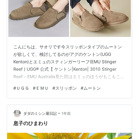
こんにちは、サオリです今スリッポンタイプのムートン
が欲しくて、検討してるのがアグのケントン(UGG
Kenton)とエミュのスティンガーリーフ(EMU Stinger
Reef ) UGG® 公式【 ケントン|Kenton| 3010 Stinger
Reef – EMU Australia見た目はエミュのほうがもこもこが
見えててかわいいなって思ってたんだけど、これがです
#
ＵＧＧ
#
ＥＭＵ
#
スリッポン
#
ムートン
ね試着してみたら個体差結構すごいんだよ。 ＥＭＵは個
体差がすごいから選びにくい 最初に６サイズ(23cm)試着
したらサイドのゴムの端が足に当たってチクチク…(スト
•
ッキング履いて試着) 個体によって内側でゴムの端がチク
ダダのミシン屋日記
1年前
チク当たる…
息子のひまわり