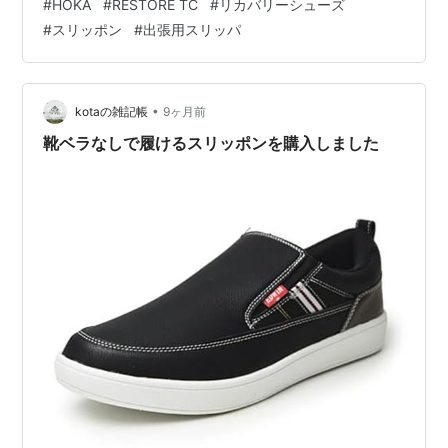
#
HOKA
#
RESTORE TC
#
リカバリーシューズ
資を惜しまないのに、自分の足元への投資を疎かにする
#
スリッポン
#
出張用スリッパ
のか？」 最近、この疑問が頭から離れず、次の出張に向
けて「移動のストレスを最小化する究極のアイテム」を
探していました。そこで辿り着いたのが、HOKA（ホカ）
のリカバリーシューズ、「RESTORE TC（リストア ティ
•
kotaの雑記帳
9ヶ月前
ーシー）」です。 この記…
靴ベラなしで履けるスリッポンを購入しました