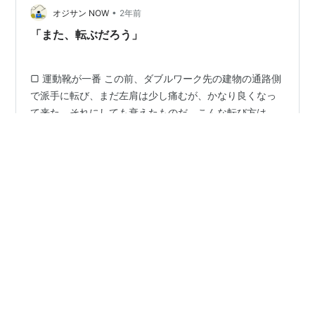
•
ます。 これがめちゃくちゃ快適で、最高に楽です。 重量
オジサン NOW
2年前
が軽く、ゴムの適度な締めつけで、フィット感も抜群で
「また、転ぶだろう」
す。 素晴らしい履き心地です。…