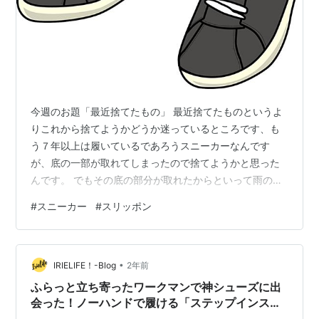
今週のお題「最近捨てたもの」 最近捨てたものというよ
りこれから捨てようかどうか迷っているところです、も
う７年以上は履いているであろうスニーカーなんです
が、底の一部が取れてしまったので捨てようかと思った
んです。 でもその底の部分が取れたからといって雨の日
に水が漏れるとかそういう事はないので履こうと思えば
#
スニーカー
#
スリッポン
履けるんですが、あちこち劣化している状態なので新し
い靴に履き替える事にしました。 ◇ 新しい靴はスリッポ
ンでスニーカーのように紐が無いので履く時も脱ぐ時も
•
楽です、でも新しい靴ってどうもしっくりこないんです
IRIELIFE！-Blog
2年前
よね。 前の靴の方が良かったなと新調する度に思ってし
ふらっと立ち寄ったワークマンで神シューズに出
まいます、それでゴールデンウィークに伊江島…
会った！ノーハンドで履ける「ステップインスリ
ッポン」が快適すぎた！