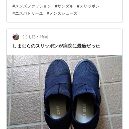
カジュアルなお出かけに 1. サンダル（スポーツ・アウト
#
メンズファッション
#
サンダル
#
スリッポン
ドア系） 例：Teva（テバ）、Chaco（チャコ）、
#
エスパドリーユ
#
メンズシューズ
KEEN（キーン）など 特徴：歩きやすく、水場にも強
い。ストリートやアウトドアに最適！ おすすめシーン：
フェス、公園、街歩き、旅行 [テバ] サンダル
HURRICANE XLT2 レディース…
•
くらし記
1年前
しまむらのスリッポンが病院に最適だった