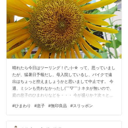
晴れたら今日はツーリング！(^_-)-☆ って、思っていまし
たが、猛暑日予報だし、母入院しているし、バイクで遠
出はちょっと控えましょうかと思いまして中止です。 今
週、ミシンも売れなかったし(￣▽￣;) ネタが無いので、
庭の息子のひまわりなどを・・・ 今が盛りか？次々と花
が咲いております。 去年までは真ん中あたりのレンガで
#
ひまわり
#
息子
#
無印良品
#
スリッポン
丸く囲ったところに、息子一人で種を植えて咲かせてい
たのですが、今年は何故かかみさんが手伝って鉢で芽出
しをして間引きして苗にしてから・・・って言ってたの