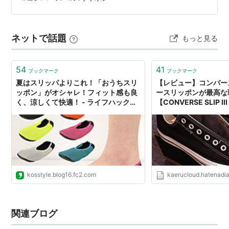
で。 今回は、そんな私の「帰省の日のるんるん移動コー
デ」を、羽織りと足元までまるっと紹介します🍀 ■①
主役はこれ。1枚で気分が上がる花柄キャミワンピ 移動日
ネットで話題
もっと見る
の主役は、ふわっと着ら…
54
41
ブックマーク
ブックマーク
夏はスリッパよりこれ！「おうちスリ
【レビュー】コンバー
ッポン」がオシャレ！フィット感も良
ースリッポンが最高な
く、涼しくて快適！ - ライフハックブ
【CONVERSE SLIP III
ログKo's Style
Backflow
kosstyle.blog16.fc2.com
kaerucloud.hatenadia
関連ブログ