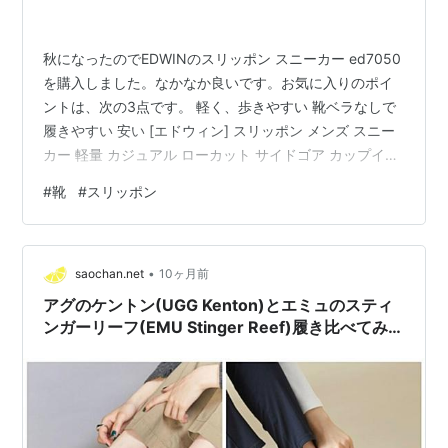
秋になったのでEDWINのスリッポン スニーカー ed7050
を購入しました。なかなか良いです。お気に入りのポイ
ントは、次の3点です。 軽く、歩きやすい 靴ベラなしで
履きやすい 安い [エドウィン] スリッポン メンズ スニー
カー 軽量 カジュアル ローカット サイドゴア カップイン
ソール 防滑 紳士靴 靴 ed7050 Black 25.5cm EDWIN(エ
#
靴
#
スリッポン
ドウィン) Amazon 暖かい時期はサンダルを履いていまし
たが、そろそろサンダルが寒くなってきました。紐靴は
歩きやすいですが、履くときに面倒なので、スリッポン
•
スニーカーを購入することにしました。 アマゾンで様々
saochan.net
10ヶ月前
な商品を見比べていると、…
アグのケントン(UGG Kenton)とエミュのスティ
ンガーリーフ(EMU Stinger Reef)履き比べてみた
感想…