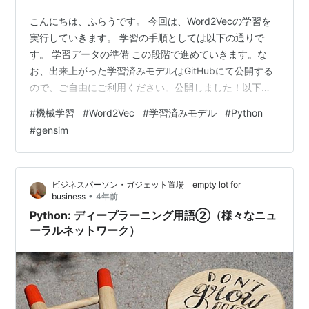
こんにちは、ふらうです。 今回は、Word2Vecの学習を
実行していきます。 学習の手順としては以下の通りで
す。 学習データの準備 この段階で進めていきます。な
お、出来上がった学習済みモデルはGitHubにて公開する
ので、ご自由にご利用ください。公開しました！以下の
リンクよりgithubへ飛べます。
#
機械学習
#
Word2Vec
#
学習済みモデル
#
Python
https://github.com/Frq09/w2v.git 学習データの準備 日
#
gensim
本語wikipediaコーパスのダウンロード フォルダの解凍お
よび前処理 分かち書きする 学習 進捗の表示 学習の実行
モデルの保存 実験 類似単語の検索 単語の足し引き まと
ビジネスパーソン・ガジェット置場 empty lot for
め 参考文献 学習データの準備 今回…
•
business
4年前
Python: ディープラーニング用語②（様々なニュ
ーラルネットワーク）