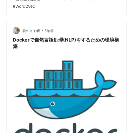
#
Word2Vec
•
雲のメモ帳
5年前
Dockerで自然言語処理(NLP)をするための環境構
築