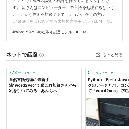
メントで生成AIの調査・検討を行っているみみずくで
す。 皆さんはコンピューター上で言語を処理するという
と、どんな技術を想像するでしょうか。多くの方は、
ChatGPTをはじめとする大規模言語モデル（LLM）をイ
メージされると思います。 しかし、LLMは必ずしも万能
#
Word2Vec
#
大規模言語モデル
#
LLM
の存在ではなく、思ったように動いてくれないことも少
なくありません。そんな時にはLLMに頼りきりになら
ず、あえて少し古い技術に当たってみることも有効で
ネットで話題
もっと見る
す。 そこで、ここではLLMが登場するまで中心的な言語
処理技術であった「Word2Vec（ワード・トゥ・ベッ
ク）」について紹介し、その中で行…
773
511
ブックマーク
ブックマーク
自然言語処理の最新手
Python - Perl + J
法"word2vec"で艦これ加賀さんから
グのデータとパソコン
乳を引いてみる - あんちべ！
て「word2vec」で遊
なニュース