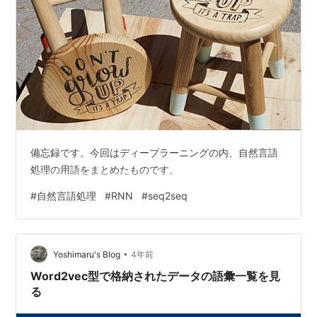
備忘録です。今回はディープラーニングの内、自然言語
処理の用語をまとめたものです。
#
自然言語処理
#
RNN
#
seq2seq
•
Yoshimaru's Blog
4年前
Word2vec型で格納されたデータの語彙一覧を見
る