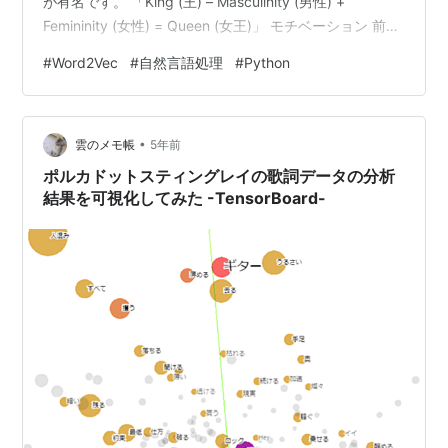
が有名です。 「King (王) – Masculinity (男性) +
Femininity (女性) = Queen (女王)」 モチベーション 前回
GiNZAを紹介しました。 このときに、単語ベクトルを見
#
Word2Vec
#
自然言語処理
#
Python
て、Word2Vecを思い出しました。 また、単語のベクト
ル表現について、Word2Vecを試してみようかなと思いま
した。 例えば、「焼く＋水＝煮る・茹でる」になるのか
•
など。 ただ、「水を入れて火にかける」という説明を学
雲のメモ帳
5年前
習デー…
ポルカドットスティングレイの歌詞データの分析
結果を可視化してみた -TensorBoard-