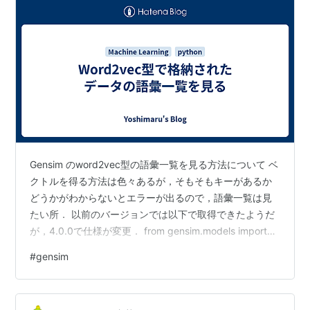
Gensim のword2vec型の語彙一覧を見る方法について ベ
クトルを得る方法は色々あるが，そもそもキーがあるか
どうかがわからないとエラーが出るので，語彙一覧は見
たい所． 以前のバージョンでは以下で取得できたようだ
が，4.0.0で仕様が変更． from gensim.models import
word2vec model = word2vec.Word2Vec.load("ファイル
#
gensim
のパス") print(model.wv.vocab.keys()) 4.0.0では以下の
ようにする print(model.wv.index_to_key) 公式の説明と
サイト 説明の日本語文は以下（ベタ翻訳…