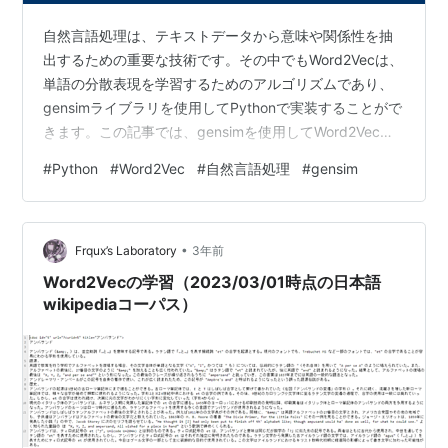
自然言語処理は、テキストデータから意味や関係性を抽
出するための重要な技術です。その中でもWord2Vecは、
単語の分散表現を学習するためのアルゴリズムであり、
gensimライブラリを使用してPythonで実装することがで
きます。この記事では、gensimを使用してWord2Vecを
実装する方法について、具体例とコードを交えて説明し
#
Python
#
Word2Vec
#
自然言語処理
#
gensim
ます。 Word2Vecとは Word2Vecは自然言語処理のため
のアルゴリズムで、単語の分散表現を学習します。近く
に出現する単語は意味的に類似しているという仮定に基
•
づき、大規模なテキストデータを学習データとして使用
Frqux’s Laboratory
3年前
します。Skip-gramとCBOWという2つのアル…
Word2Vecの学習（2023/03/01時点の日本語
wikipediaコーパス）