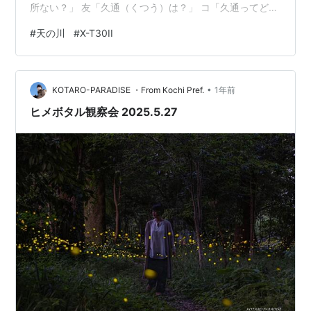
所ない？」 友「久通（くつう）は？」 コ「久通ってど
こ？」 友「須崎市の山を越えたところ」 高知にも知らな
#
天の川
#
X-T30II
い場所がまだまだありますね。 明るいうちに行ってみま
したが、日の出を見るにはいい感じですが、背景に天の
川は厳しそう。 小さな集落を後にして、別の場所を探し
•
ます。 久礼まで行きましたが、撮影場所が決まらない。
KOTARO-PARADISE ・From Kochi Pref.
1年前
少し登って七子峠で1枚。 FUJIFILM X-T30II + XF…
ヒメボタル観察会 2025.5.27