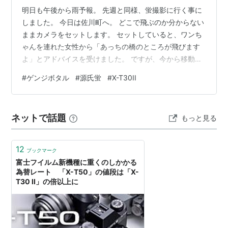
明日も午後から雨予報。 先週と同様、蛍撮影に行く事に
しました。 今日は佐川町へ。 どこで飛ぶのか分からない
ままカメラをセットします。 セットしていると、ワンち
ゃんを連れた女性から「あっちの橋のところが飛びます
よ」とアドバイスを受けました。 ですが、今から移動出
来る時間でもなかったので、ここで撮影する事にしまし
#
ゲンジボタル
#
源氏蛍
#
X-T30II
た。 カメラを3台セットして1時間撮影。 蛍はほとんど飛
ばず、2台のカメラには1匹も写っていませんでした。 望
遠レンズの1台に、何とか数匹写っただけ。 FUJIFILM X-
ネットで話題
もっと見る
T30II + XF50-140mm F2.8 R もう少し飛んでくれたら、
いい感じになりそうなところではありますね…
12
ブックマーク
富士フイルム新機種に重くのしかかる
為替レート 「X-T50」の値段は「X-
T30 II」の倍以上に