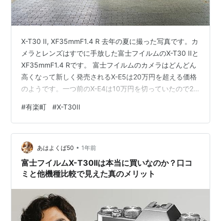
X-T30 II, XF35mmF1.4 R 去年の夏に撮った写真です。カ
メラとレンズはすでに手放した富士フイルムのX-T30 IIと
XF35mmF1.4 Rです。 富士フイルムのカメラはどんどん
高くなって新しく発売されるX-E5は20万円を超える価格
のようです。一つ前のX-E4は10万円を切っていたので2
倍以上の差です。その分スペックも良くなっていますが
#
有楽町
#
X-T30II
X-Eシリーズに全部入りの機能を求めていない人も一定数
いそうな気がします。富士フイルムは高級路線へ舵を切
ったということなので、安いAPS-Cカメラが欲しければ
•
他をあたってくれということなのでしょうか。 新しいコ
あはよくば50
1年前
ンデジが発売されない時代になって…
富士フイルムX-T30IIは本当に買いなのか？口コ
ミと他機種比較で見えた真のメリット