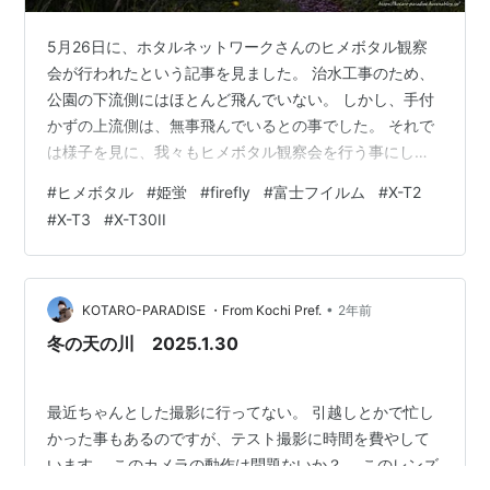
5月26日に、ホタルネットワークさんのヒメボタル観察
会が行われたという記事を見ました。 治水工事のため、
公園の下流側にはほとんど飛んでいない。 しかし、手付
かずの上流側は、無事飛んでいるとの事でした。 それで
は様子を見に、我々もヒメボタル観察会を行う事にしま
した(^_^)v。 下流側の入口を入ると、すぐに護岸を固め
#
ヒメボタル
#
姫蛍
#
firefly
#
富士フイルム
#
X-T2
られた川が見えます。 樹木の伐採を行なったため、森の
#
X-T3
#
X-T30II
ような雰囲気は消えていました。 竹林の方へ歩いて行く
と、今まで通りの感じとなって来ましたが、堤防側から
の階段が2ヶ所出来ていました。 それから上流側に歩い
て行くと、従来通りのヒメボタルが乱舞しており、ホッ
•
KOTARO-PARADISE ・From Kochi Pref.
2年前
としました(*'▽'*)。 …
冬の天の川 2025.1.30