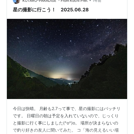
•
は、実際の口コミや使用感をもとに、X-T30IIの本当の魅
KOTARO-PARADISE ・From Kochi Pref.
1年前
力を深掘り。さらに、ソニーα6100・キヤノンKiss M2・
星の撮影に行こう！ 2025.06.28
オリ…
今日は快晴。 月齢も2.7って事で、星の撮影にはバッチリ
です。 日曜日の朝は予定を入れていないので、じっくり
と撮影に行く事にしました(^o^)o。 場所が決まらないの
で釣り好きの友人に聞いてみた。 コ「海の見えるいい場