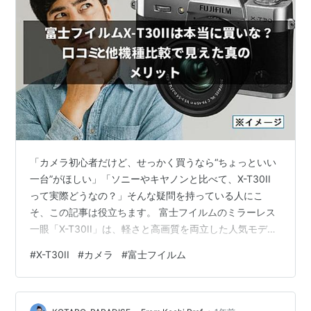
「カメラ初心者だけど、せっかく買うなら“ちょっといい
一台”がほしい」「ソニーやキヤノンと比べて、X-T30II
って実際どうなの？」そんな疑問を持っている人にこ
そ、この記事は役立ちます。 富士フイルムのミラーレス
一眼「X-T30II」は、軽さと高画質を両立した人気モデ
ル。Amazonの口コミでは「初心者でも安心」「発色が最
#
X-T30II
#
カメラ
#
富士フイルム
高」「デザインがかわいい」など高評価が多数寄せられ
ています。 一方で「操作がちょっと複雑」「バッテリー
の持ちが不安」といった声も見逃せません。 この記事で