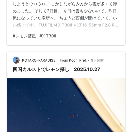
しようとウロウロ。 しかしながら夕方から雲が多くて諦
めました。 そして3日目。 今日は雲も少ないので、昨日
気になっていた場所へ。 ちょうど西側が開けていて、い
い感じです。 FUJIFILM X-T30II + XF16-55mm F2.8 R
LM WR II 背景はいい感じなのですが、こんなにワイドで
#
レモン彗星
#
X-T30II
撮ったらどこに彗星があるのか分かりませんよね(^_^;)。
トリミングしてみます。 左上の方にレモン彗星が見えま
す。 FUJIFILM X-T30II + XF16-55mm F2.8 R LM WR II
•
今日はミスが2つ。 あれ？、ソフトフ…
KOTARO-PARADISE ・From Kochi Pref.
9ヶ月前
四国カルストでレモン探し 2025.10.27