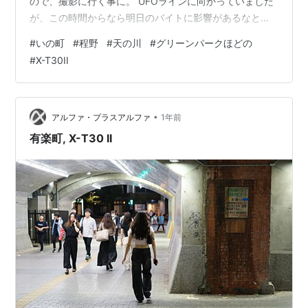
ので、撮影に行く事に。 UFOラインに向かっていました
が、この時間からなら明日のバイトに影響があるなと、
グリーンパークほどのに変更です。 途中、にこ淵の前を
#
いの町
#
程野
#
天の川
#
グリーンパークほどの
通りますが、看板も増えているし、至る所に駐車場は出
#
X-T30II
来ているし、すっかり観光地となっています。 地元民は
魔物が出るから寄り付かないと聞いた場所でしたが、今
は魔物は居ないのかな？。 まずは東滝に行ってみました
が、星の撮影には向いていません。 結果、お祭り広場で
•
アルファ・プラスアルファ
1年前
撮影する事になりました。 沈みかけの…
有楽町, X-T30 II