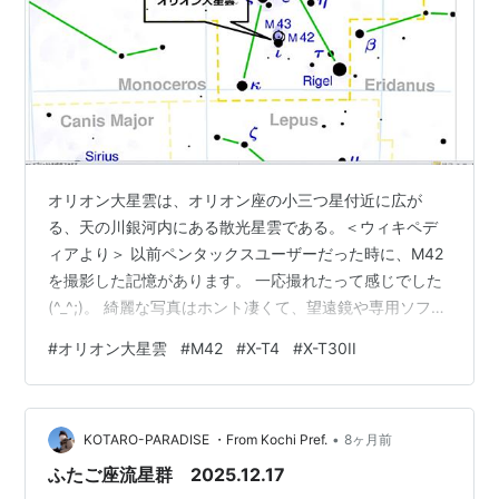
オリオン大星雲は、オリオン座の小三つ星付近に広が
る、天の川銀河内にある散光星雲である。＜ウィキペデ
ィアより＞ 以前ペンタックスユーザーだった時に、M42
を撮影した記憶があります。 一応撮れたって感じでした
(^_^;)。 綺麗な写真はホント凄くて、望遠鏡や専用ソフト
を使って仕上げているようです。 M42は肉眼でも見付け
#
オリオン大星雲
#
M42
#
X-T4
#
X-T30II
る事が出来ます。 FUJIFILM X-T30II + XF16-55mm
F2.8 R LM WR II 300mmで撮影してみます。 FUJIFILM
X-T4 + DA300mm F4 ED SDM インスタサイズでトリミ
•
ング。 FUJIFILM X-T4 + DA300mm…
KOTARO-PARADISE ・From Kochi Pref.
8ヶ月前
ふたご座流星群 2025.12.17