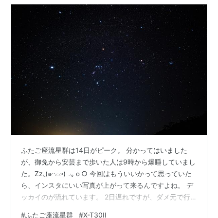
ふたご座流星群は14日がピーク。 分かってはいました
が、御免から安芸まで歩いた人は9時から爆睡していまし
た。Zz◟(๑ᵕ⌓ᵕ̤)◞｡ｏ○ 今回はもういいかって思っていた
ら、インスタにいい写真が上がって来るんですよね。 デ
ッカイのが流れています。 2日遅れですが、ダメ元で行
ってみるか。 真上から放射線状ってのを撮ってみたいの
#
ふたご座流星群
#
X-T30II