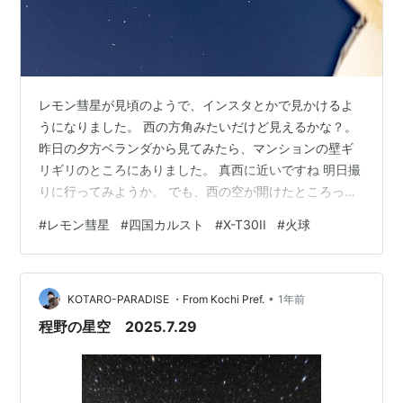
レモン彗星が見頃のようで、インスタとかで見かけるよ
うになりました。 西の方角みたいだけど見えるかな？。
昨日の夕方ベランダから見てみたら、マンションの壁ギ
リギリのところにありました。 真西に近いですね 明日撮
りに行ってみようか。 でも、西の空が開けたところって
どこにある？。 去年もちょうど今頃、アトラス彗星を撮
#
レモン彗星
#
四国カルスト
#
X-T30II
#
火球
りに四国カルストに行きました。 kotaro-
paradise.hatenablog.jp って事で、四国カルストに向か
います。 星ふるヴィレッジあたりは雲だらけ。 ちょっと
•
厳しいかな？。 とりあえず美しすぎる日の入り。
KOTARO-PARADISE ・From Kochi Pref.
1年前
FUJIFILM X-T30II + XF16-55mm F2.8…
程野の星空 2025.7.29