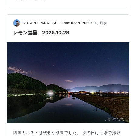
で、2時前に現地に到着です。 ふと空を見上げたら、タ
イミング良く流れ星☆彡。 案外いけるかもしれません。
真上のはずでしたが、既に西側に傾いています。 1台目を
•
セットしてインターバルで撮影開始。 FUJIFILM X-T30II
KOTARO-PARADISE ・From Kochi Pref.
9ヶ月前
+ SAMYANG 12mm F2 オリオン座…
レモン彗星 2025.10.29
四国カルストは残念な結果でした。 次の日は近場で撮影