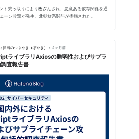
アカウント乗っ取りにより改ざんされ、悪意ある依存関係を通
チェーン攻撃が発生。北朝鮮系関与が指摘された。
•
ィ担当のつぶやき（ぼやき）
4ヶ月前
riptライブラリAxiosの脆弱性およびサプラ
的調査報告書