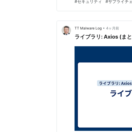
#
セキュリティ
#
サプライチ
り、その「信頼性」が改めて問
ィ…
•
TT Malware Log
4ヶ月前
ライブラリ: Axios (ま