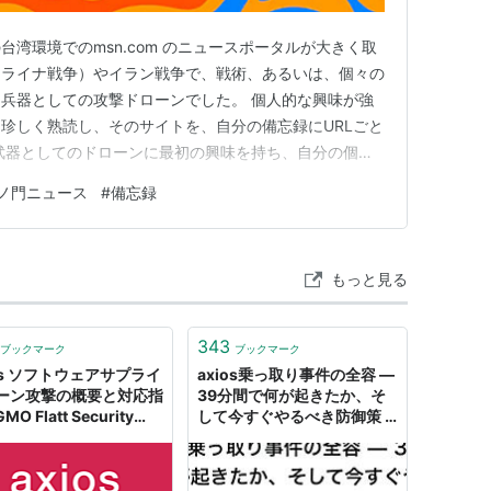
の台湾環境でのmsn.com のニュースポータルが大きく取
クライナ戦争）やイラン戦争で、戦術、あるいは、個々の
兵器としての攻撃ドローンでした。 個人的な興味が強
珍しく熟読し、そのサイトを、自分の備忘録にURLごと
武器としてのドローンに最初の興味を持ち、自分の個人
グ投稿したのは、2019年9月16日に投稿した記事が最
ノ門ニュース
#
備忘録
グへの投稿記事のリンクです。
m ▼▼▼…
もっと見る
343
ブックマーク
ブックマーク
ios ソフトウェアサプライ
axios乗っ取り事件の全容 —
ーン攻撃の概要と対応指
39分間で何が起きたか、そ
GMO Flatt Security
して今すぐやるべき防御策 -
Qiita