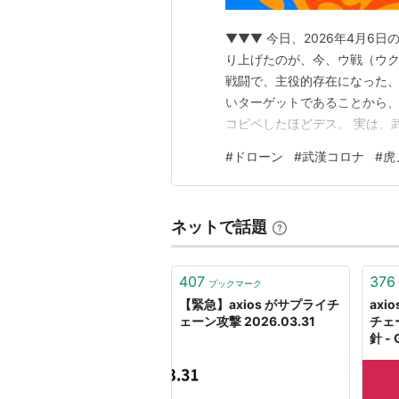
▼▼▼ 今日、2026年4月6日
り上げたのが、今、ウ戦（ウ
戦闘で、主役的存在になった、
いターゲットであることから、
コピペしたほどデス。 実は、
的なメモとしての視点で、ブロ
#
ドローン
#
武漢コロナ
#
虎
初でした。 当時のgooブロ
kazan105.hatenadiary.co
ネットで話題
407
376
ブックマーク
【緊急】axios がサプライチ
ax
ェーン攻撃 2026.03.31
チェ
針 - 
Blog