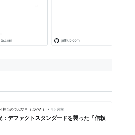
node.js
ita.com
github.com
•
ィ担当のつぶやき（ぼやき）
4ヶ月前
用状況：デファクトスタンダードを襲った「信頼