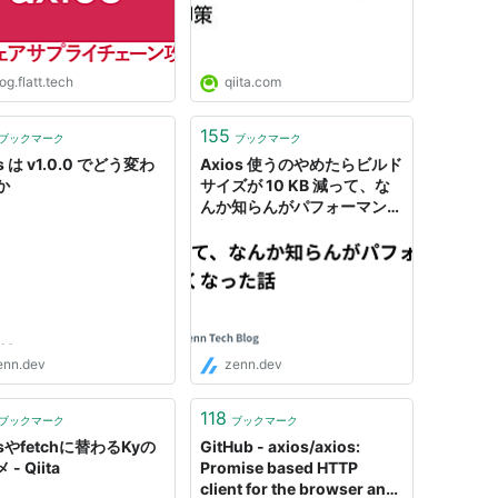
og.flatt.tech
qiita.com
155
ブックマーク
ブックマーク
os は v1.0.0 でどう変わ
Axios 使うのやめたらビルド
か
サイズが 10 KB 減って、な
んか知らんがパフォーマンス
も良くなった話
enn.dev
zenn.dev
118
ブックマーク
ブックマーク
osやfetchに替わるKyの
GitHub - axios/axios:
- Qiita
Promise based HTTP
client for the browser and