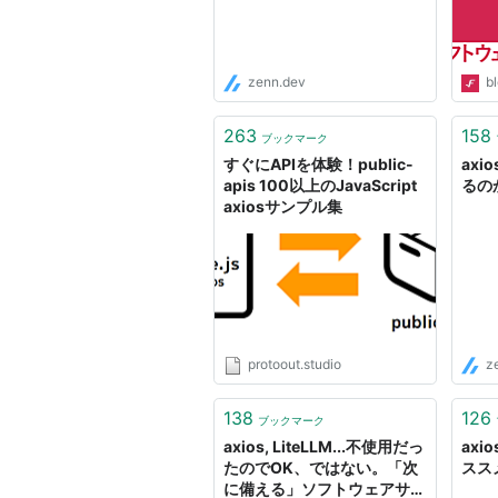
zenn.dev
bl
263
158
ブックマーク
すぐにAPIを体験！public-
axi
apis 100以上のJavaScript
るの
axiosサンプル集
protoout.studio
z
138
126
ブックマーク
axios, LiteLLM...不使用だっ
axi
たのでOK、ではない。「次
ススメ 
に備える」ソフトウェアサプ