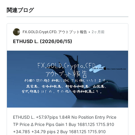
関連ブログ
•
FX.GOLD.Crypt.CFD. アウトプット報告
2ヶ月前
ETHUSD L. (2026/06/15)
ETHUSD L. +57.97pips 1.84R No Position Entry Price
TP Price Δ Price Pips Gain 1 Buy 1681.125 1715.910
+34.785 +34.79 pips 2 Buy 1681.125 1715.910