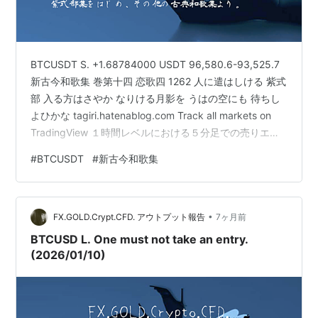
BTCUSDT S. +1.68784000 USDT 96,580.6-93,525.7
新古今和歌集 巻第十四 恋歌四 1262 人に遣はしける 紫式
部 入る方はさやか なりける月影を うはの空にも 待ちし
よひかな tagiri.hatenablog.com Track all markets on
TradingView １時間レベルにおける５分足での売りエン
トリーをいたしました。( ¨̮ )/ www.cmegroup.com
#
BTCUSDT
#
新古今和歌集
www.hfm.com hapitas.jp u294753618rr.hatenadiary.jp
————————————————————————
【ご紹介さ…
•
FX.GOLD.Crypt.CFD. アウトプット報告
7ヶ月前
BTCUSD L. One must not take an entry.
(2026/01/10)