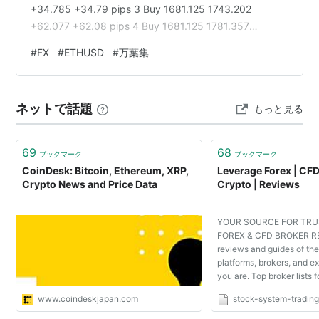
+34.785 +34.79 pips 3 Buy 1681.125 1743.202
+62.077 +62.08 pips 4 Buy 1681.125 1781.357
+100.232 +100.23 pips ETHUSD Price Map 1781.357
#
FX
#
ETHUSD
#
万葉集
(TP4) ◎1743.202 (T…
ネットで話題
もっと見る
69
68
ブックマーク
ブックマーク
CoinDesk: Bitcoin, Ethereum, XRP,
Leverage Forex | CFD
Crypto News and Price Data
Crypto | Reviews
YOUR SOURCE FOR TRU
FOREX & CFD BROKER RE
reviews and guides of the
platforms, brokers, and 
you are. Top broker lists f
CFDs, cryptocurrency, ET
www.coindeskjapan.com
stock-system-tradin