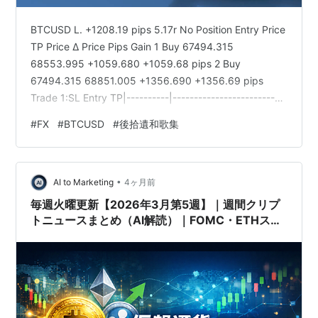
BTCUSD L. +1208.19 pips 5.17r No Position Entry Price
TP Price Δ Price Pips Gain 1 Buy 67494.315
68553.995 +1059.680 +1059.68 pips 2 Buy
67494.315 68851.005 +1356.690 +1356.69 pips
Trade 1:SL Entry TP|----------|--------------------------
|67260.373 67494.315 68553.995 +1059.68 pips
#
FX
#
BTCUSD
#
後拾遺和歌集
Trade 2:SL Entry …
•
AI to Marketing
4ヶ月前
毎週火曜更新【2026年3月第5週】｜週間クリプ
トニュースまとめ（AI解読）｜FOMC・ETHステ
ーキングETF・モルガンスタンレー参入を徹底解
説