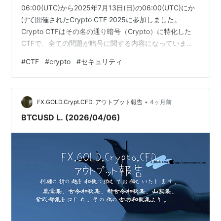
06:00(UTC)から2025年7月13日(日)の06:00(UTC)にか
けて開催されたCrypto CTF 2025に参加しました。
Crypto CTFはその名の通り暗号（Crypto）に特化した
CTFで、全ての問題が暗号に関する内容になっていま
す。 私はparabola0149として参加し、結果は28問中15
#
CTF
#
crypto
#
セキュリティ
問解いて19位でした。 前回のCrypto CTFのWriteupでは
執筆に時間がかかったので今回は開催時間中に解いた問
題に絞って解説したのですが、結局2026年度になってか
•
らの公開になってしまいました。 Crypto CTF 2…
FX.GOLD.Crypt.CFD. アウトプット報告
4ヶ月前
BTCUSD L. (2026/04/06)