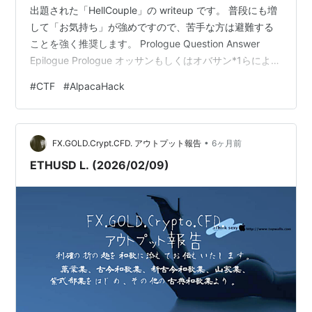
出題された「HellCouple」の writeup です。 普段にも増
して「お気持ち」が強めですので、苦手な方は避難する
ことを強く推奨します。 Prologue Question Answer
Epilogue Prologue オッサンもしくはオバサン*1らによる
昔話は嫌われるようですが、ここで少しだけ語ることを
#
CTF
#
AlpacaHack
お許し願いたいと思います。 ーー 昔（高校生の頃）、よ
くこんなことを思っていた。 COUPLE を見ると、MALE
の方はチャラくて下品な奴ばかり 「嘘つき」「不誠実」
•
「ルール無視」「後出しじゃんけ…
FX.GOLD.Crypt.CFD. アウトプット報告
6ヶ月前
ETHUSD L. (2026/02/09)