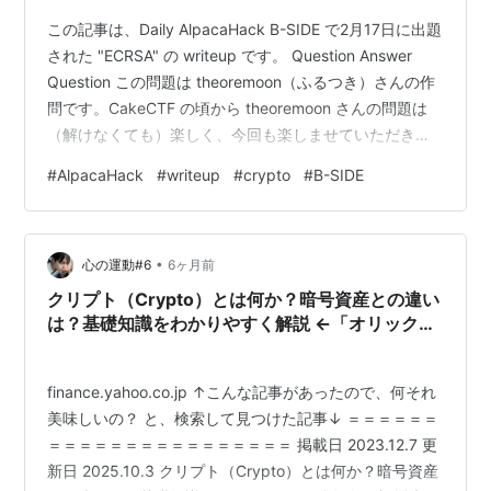
この記事は、Daily AlpacaHack B-SIDE で2月17日に出題
された "ECRSA" の writeup です。 Question Answer
Question この問題は theoremoon（ふるつき）さんの作
問です。CakeCTF の頃から theoremoon さんの問題は
（解けなくても）楽しく、今回も楽しませていただきま
した。 Elliptic Curve x RSA = ECRSA 配布ファイルには
#
AlpacaHack
#
writeup
#
crypto
#
B-SIDE
以下の2つが含まれています。 「task.sage」 import os
# secp521r1 patemeter p = 0x01fffffffffffffffff…
•
心の運動#6
6ヶ月前
クリプト（Crypto）とは何か？暗号資産との違い
は？基礎知識をわかりやすく解説 ←「オリックス
銀行」さんの記事
finance.yahoo.co.jp ↑こんな記事があったので、何それ
美味しいの？ と、検索して見つけた記事↓ ＝＝＝＝＝＝
＝＝＝＝＝＝＝＝＝＝＝＝＝＝＝＝ 掲載日 2023.12.7 更
新日 2025.10.3 クリプト（Crypto）とは何か？暗号資産