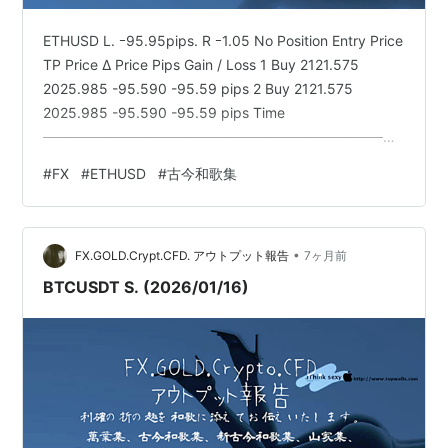
ETHUSD L. ｰ95.95pips. R ｰ1.05 No Position Entry Price
TP Price Δ Price Pips Gain / Loss 1 Buy 2121.575
2025.985 -95.590 -95.59 pips 2 Buy 2121.575
2025.985 -95.590 -95.59 pips Time
────────────────────────────────────
─────▶ Entry (Buy)2121.575 | | ↓ -95.59 pips
#
FX
#
ETHUSD
#
古今和歌集
|TP2025.985 Higher Price││ Entry Zone│…
•
FX.GOLD.Crypt.CFD. アウトプット報告
7ヶ月前
BTCUSDT S. (2026/01/16)