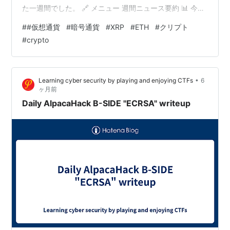
た一週間でした。 🔗 メニュー 週間ニュース要約 📊 今週
の市場概況（2026年3月4日〜3月10日） 🗞️ 今週のTOP5
#
#仮想通貨
#
暗号通貨
#
XRP
#
ETH
#
クリプト
ニュース 01｜仮想通貨の税率が最高55%→一律20%へ 申
#
crypto
告分離課税が正式決定 02｜米・イスラエルのイラン攻撃
BTC「有事の逃避先」として逆上昇 03｜今週の最大トー
クンアンロック WBTが44億5,000万ドル相当を解放予定
•
Learning cyber security by playing and enjoying CTFs
6
04｜CLARITY法案…
ヶ月前
Daily AlpacaHack B-SIDE "ECRSA" writeup