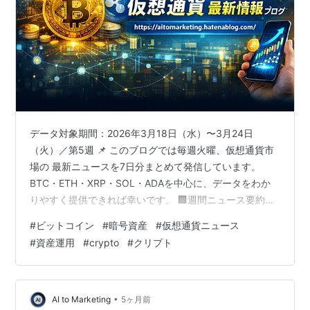
データ対象期間：2026年3月18日（水）〜3月24日
（火）／第5週 📌 このブログでは毎週火曜、仮想通貨市
場の 最新ニュースを7日分まとめて発信しています。
BTC・ETH・XRP・SOL・ADAを中心に、データをわか
りやすく提供できれば幸いです。 🏢週間ニュース要約
FOMCがタカ派的な据え置き（ハト派なし）を決定し、
#
ビットコイン
#
暗号資産
#
仮想通貨ニュース
BTCは$83,000台から$70,000前後まで調整。しかし
#
資産運用
#
crypto
#
クリプト
CoinShares Vol.277では全体で10.6億ドルの流入を記録
し、ETHへの3.15億ドル流入はステーキングETF上場効果
によるものと分析されました。モルガン・スタンレーが
BTC現物ETFをオンライン証券…
•
AI to Marketing
5ヶ月前