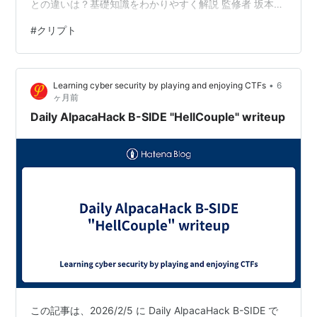
との違いは？基礎知識をわかりやすく解説 監修者 坂本
新 氏（税理士） (画像=iStock) 暗号資産にまつわる単語
#
クリプト
でよく使用されている言葉が「クリプト（Crypto）」で
す。では、クリプトとはどのような意味かご存じでしょ
うか。このコラムでは、クリプトの意味をはじめ、クリ
•
Learning cyber security by playing and enjoying CTFs
6
プトが頭に付いている単語についても解説します。 続い
ヶ月前
て、暗号資産の概…
Daily AlpacaHack B-SIDE "HellCouple" writeup
この記事は、2026/2/5 に Daily AlpacaHack B-SIDE で