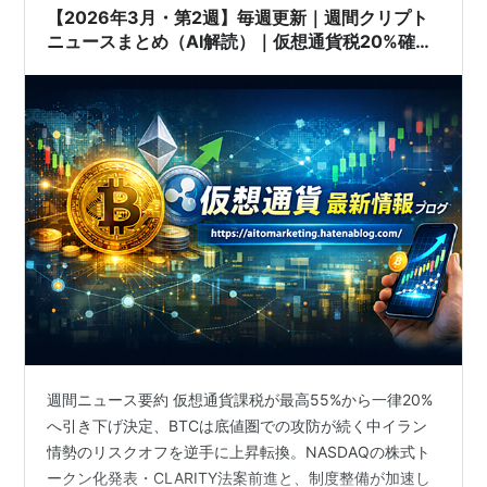
【2026年3月・第2週】毎週更新｜週間クリプト
ニュースまとめ（AI解読）｜仮想通貨税20%確
定・BTC底値圏・CLARITY法案前進・NASDAQ
株式トークン化を徹底解説
週間ニュース要約 仮想通貨課税が最高55%から一律20%
へ引き下げ決定、BTCは底値圏での攻防が続く中イラン
情勢のリスクオフを逆手に上昇転換。NASDAQの株式ト
ークン化発表・CLARITY法案前進と、制度整備が加速し