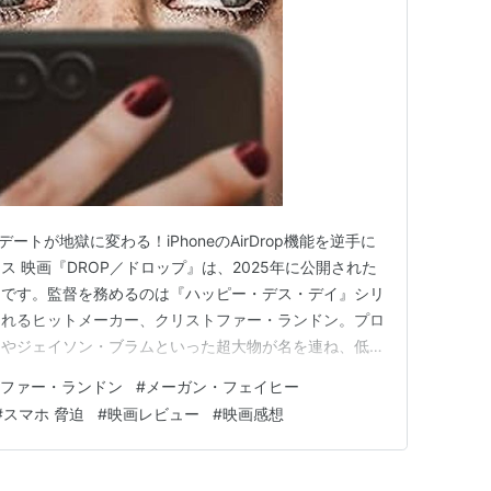
ートが地獄に変わる！iPhoneのAirDrop機能を逆手に
 映画『DROP／ドロップ』は、2025年に公開された
ーです。監督を務めるのは『ハッピー・デス・デイ』シリ
られるヒットメーカー、クリストファー・ランドン。プロ
イやジェイソン・ブラムといった超大物が名を連ね、低予
み出すユニバーサル・ピクチャーズ配給の注目作です。現
ファー・ランドン
#
メーガン・フェイヒー
irDrop機能を物語の核に据え、一瞬の隙も許さない92
#
スマホ 脅迫
#
映画レビュー
#
映画感想