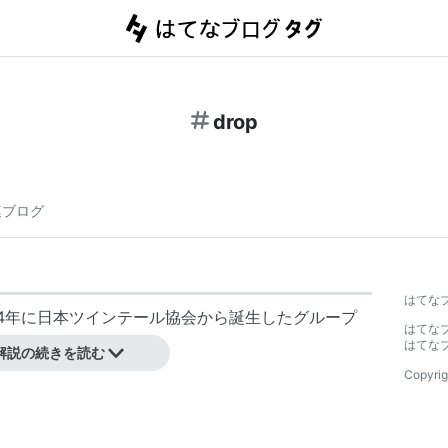
drop
連ブログ
はてな
14年に日本ツインテール協会から誕生したグループ
はてな
はてな
解説の続きを読む
Copyrig