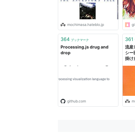
mochimasa.hateblo.jp
g
364
361
ブックマーク
Processing.js drug and
流産
drop
シー
掛けた
so o
brai
github.com
m