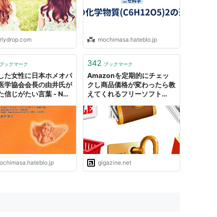
irlydrop.com
mochimasa.hateblo.jp
342
ブックマーク
ブックマーク
した女性に日本ホメオパ
Amazonを定期的にチェッ
医学協会会長の由井氏が
クし商品価格が変わったら教
信じがたい言葉 - Not
えてくれるフリーソフト
pen-minded that our
「Prices Drop Monitor for
ns drop out.
Amazon」
ochimasa.hateblo.jp
gigazine.net