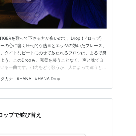
、TIGERを歌って下さる方が多いので、Drop (ドロップ)
ナーの心に響く圧倒的な熱量とエッジの効いたフレーズ、
し、タイトなビートにのせて放たれるフロウは、まるで舞
よう。このDropも、完璧を装うことなく、声と魂で自
いる一曲です。( )内をどう歌うか、人によって違うと思
ｰ) ｴｲ ｶﾞｰｩ ﾄﾞｩﾛｯ 見てあの驚きﾉｰ (ﾔｰ) ｶﾞｩ 見せ
カタカナ
#
HANA
#
HANA Drop
ﾀｯﾌﾟ ﾀｯﾌﾟ ﾀｯ…
ドロップで並び替え