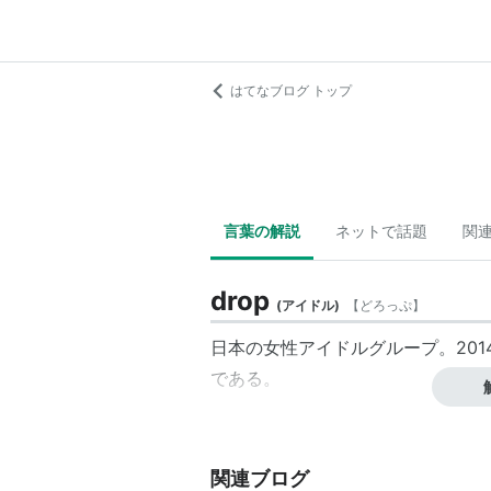
はてなブログ トップ
言葉の解説
ネットで話題
関
drop
(
アイドル
)
【
どろっぷ
】
日本の女性アイドルグループ。20
である。
関連ブログ