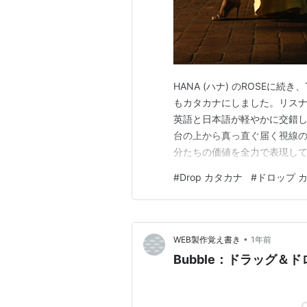
HANA (ハナ) のROSEに続き
もカタカナにしました。リス
英語と日本語が軽やかに交錯
台の上から真っ直ぐ届く視線の
分たちの価値を全力で表現して
いますが、工夫して歌ってください。 (ﾔ
#
Drop カタカナ
#
ドロップ 
てく芸術ﾜｯﾂ ﾘｫ? わからせてくｱｲﾏ 
•
WEB製作覚え書き
1年前
Bubble：ドラッグ＆