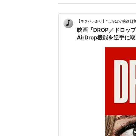
【ネタバレあり】*ぽかぽか映画日和
映画『DROP／ドロップ
AirDrop機能を逆手