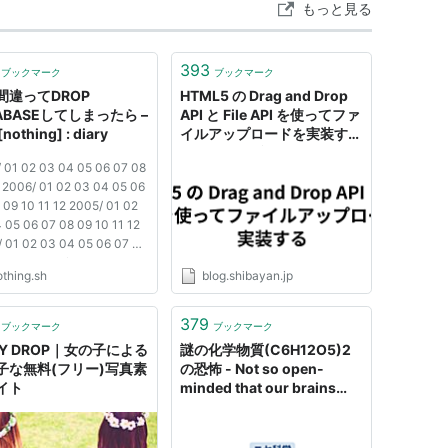
もっと見る
393
ブックマーク
ブックマーク
間違ってDROP
HTML5 の Drag and Drop
ABASEしてしまったら –
API と File API を使ってファ
[nothing] : diary
イルアップロードを実装する
- しばやん雑記
 01 02 03 04 05 06 07 08
 2006/ 01 02 03 04 05 06
 09 10 11 12 2005/ 01 02
 05 06 07 08 09 10 11 12
 01 02 03 04 05 06 07 08
 11 12 2003/ 01 02 03 04
othing.sh
blog.shibayan.jp
 07 08 09 10 11 12 2002/
 03 04 05 06 07 08 09 10
 2001/ 01 02 03 04 05 06
379
ブックマーク
ブックマーク
09 10 11 12 2000/ 01 ...
LY DROP｜女の子による
謎の化学物質(C6H12O5)2
子な無料(フリー)写真素
の恐怖 - Not so open-
イト
minded that our brains
drop out.