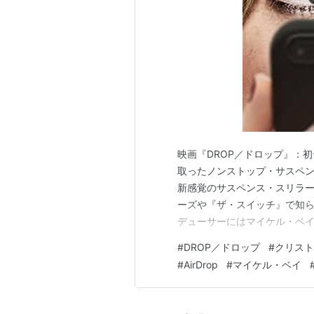
映画『DROP／ドロップ』：初デ
取ったノンストップ・サスペンス
新感覚のサスペンス・スリラ
ーズや『ザ・スイッチ』で知
デューサーにはマイケル・ベ
算ながらも強烈な没入感を生
#
DROP／ドロップ
#
クリスト
代社会のツールであるスマホのA
#
AirDrop
#
マイケル・ベイ
分間の恐怖を描き出します。