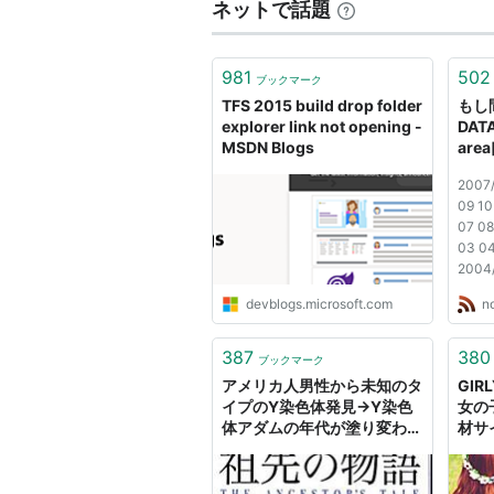
ネットで話題
981
502
ブックマーク
TFS 2015 build drop folder
もし
explorer link not opening -
DAT
MSDN Blogs
area
2007/
09 10
07 08
03 04
2004/
09 10
devblogs.microsoft.com
n
05 06
01 02
11 12
387
380
ブックマーク
07 08 
アメリカ人男性から未知のタ
GIR
イプのY染色体発見→Y染色
女の
体アダムの年代が塗り変わる
材サ
- Not so open-minded that
our brains drop out.