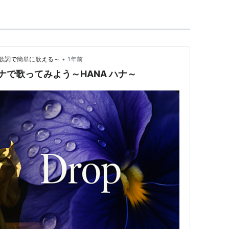
•
歌詞で簡単に歌える～
1年前
カナで歌ってみよう～HANA ハナ～