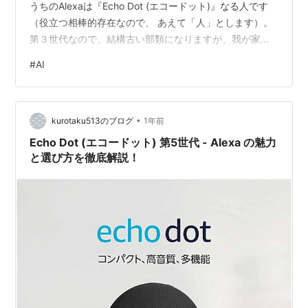
うちのAlexaは『Echo Dot (エコードット)』なる人です
（役立つ相棒的存在なので、 あえて「人」とします）。
第３世代なので、結構古い部類になりますが、我が家に
来た当初より進化している気がします。 いつの間にか設
#
AI
定していたらしく、最近では夜21:00になると「寝る時間
です」と言ってくれます😊 他にも私はAmazon Prime会
員なのですが、「Alexa 『優しさ』かけて」というと、
•
藤井風さんの『優しさ』とそれに似た楽曲をシャッフル
kurotaku513のブログ
1年前
再生してくれます。 「Alex…
Echo Dot (エコードット) 第5世代 - Alexa の魅力
と選び方を徹底解説！