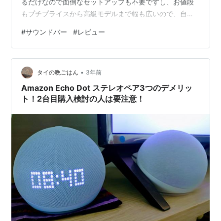
るだけなので面倒なセットアップも不要ですし、お値段
もプチプライスから高級モデルまで幅も広いので、自分
に合ったものを見つけることができるでしょう。 とはい
#
サウンドバー
#
レビュー
え商品ラインナップが豊富ということは、どれを選んで
良いのか分からないという悩みと背中合わせ。 そこで今
回は、値段も手頃で初めてのサウンドバーにも最適な
•
「Funlogy Soundbar」をレビューします。 特にAmazon
タイの晩ごはん
3年前
のスマートスピーカー「Echo Dot」と比較しながら、
Amazon Echo Dot ステレオペア3つのデメリッ
Funlogy…
ト！2台目購入検討の人は要注意！