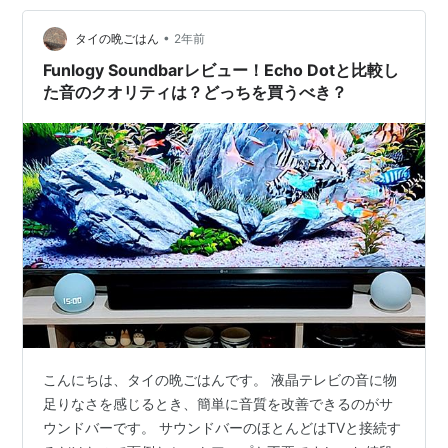
でなく、天気アイコンや曲名も表示できます。日本語表
示はカタカナのみです。 Alexaのお手伝い：Alexaに話し
•
タイの晩ごはん
2年前
かけて天気やニュー…
Funlogy Soundbarレビュー！Echo Dotと比較し
た音のクオリティは？どっちを買うべき？
こんにちは、タイの晩ごはんです。 液晶テレビの音に物
足りなさを感じるとき、簡単に音質を改善できるのがサ
ウンドバーです。 サウンドバーのほとんどはTVと接続す