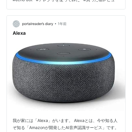
になります。 echo dotのセットアップは簡単 echo dot
を使うためにはセットアップが必要です。 私はfireタブレ
ットを持っているので、こちらでセットアップしてスキ
•
ルやアクションを操作できるようにしました。 公式では
portalreader’s diary
1年前
スマートフォンでの…
Alexa
我が家には「Alexa」がいます。 Alexaとは、今や知る人
ぞ知る「Amazonが開発したAI音声認識サービス」です。