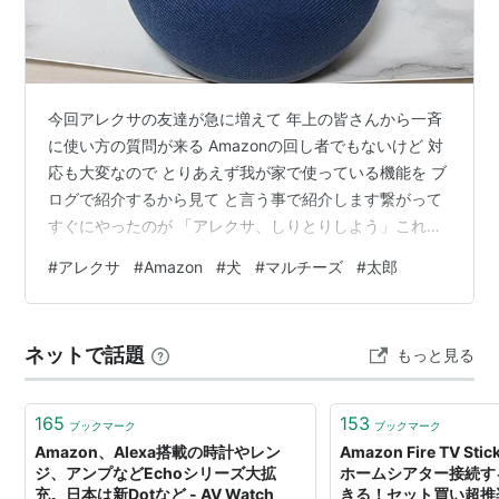
今回アレクサの友達が急に増えて 年上の皆さんから一斉
に使い方の質問が来る Amazonの回し者でもないけど 対
応も大変なので とりあえず我が家で使っている機能を ブ
ログで紹介するから見て と言う事で紹介します繋がって
すぐにやったのが 「アレクサ、しりとりしよう」これが
中々勝てませんでは、毎日のルーティーン ・目覚まし時
#
アレクサ
#
Amazon
#
犬
#
マルチーズ
#
太郎
計として朝起こしてもらう ・まず朝起きて 「アレクサ、
おはよう」 おはようの挨拶の後に今日は何の日の話をし
てくる ・天気を聞く 「アレクサ、今日の天気は？」 住
ネットで話題
もっと見る
所を設定しているので我が家地方の天気を言ってくれる
・ニュースを聞く 「アレクサ、今日のニュースは？」 テ
レビと違って音…
165
153
ブックマーク
ブックマーク
Amazon、Alexa搭載の時計やレン
Amazon Fire TV Sti
ジ、アンプなどEchoシリーズ大拡
ホームシアター接続す
充。日本は新Dotなど - AV Watch
きる！セット買い超推