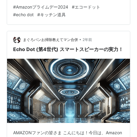
いうものも結構ある。 今年はさらにリアルに「料理好き
#
Amazonプライムデー2024
#
エコードット
のためのぶっちゃけ活用法」を紹介します。セールは17
#
echo dot
#
キッチン道具
日（水）23:59までやっているので、ぜひ参考にしてくだ
さい！ 私のいちおし、ホットクックとBistro（電子レン
ジ）はセール対象外！ asanoyoko.com いろいろAmazon
の方針が変わったのか、去年この記事に熱く書い…
•
まぐろパンお掃除教えてマン合併
2年前
Echo Dot (第4世代) スマートスピーカーの実力！
AMAZONファンの皆さま こんにちは！今日は、Amazon