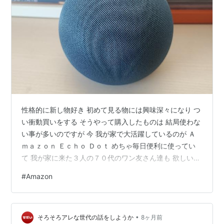
性格的に新し物好き 初めて見る物には興味深々になり つ
い衝動買いをする そうやって購入したものは 結局使わな
い事が多いのですが 今 我が家で大活躍しているのが Ａ
ｍａｚｏｎ Ｅｃｈｏ Ｄｏｔ めちゃ毎日便利に使ってい
て 我が家に来た３人の７０代のワン友さん達も 欲しいと
言われ購入と設定を頼まれた 購入は１１月の終わりのブ
#
Amazon
ラックフライデーの 時が一番安く購入できると伝えまし
たが 今欲しいと言う 利害関係なく１００%親切心でお引
き受けし 皆さんの家に行きスマホにアプリを入れIDやパ
•
スワード等 個人情報を入力していたら、ふと頭をよぎっ
そろそろアレな世代の話をしようか
8ヶ月前