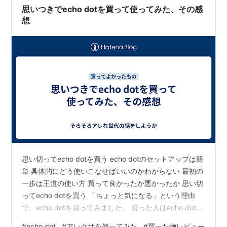
た事が 皆さん年末年始に帰省してくる子供さんがいる そ
思いつきでecho dotを買って使ってみた、その感
の子供さん達…
想
思い切ってecho dotを買う echo dotのセットアップは簡
単 具体的にどう使いこなせばいいのかわからない 最初の
一歩は王道の使い方 買って良かったか悪かったか 思い切
ってecho dotを買う 「ちょっと気になる」という理由
で、echo dotを買ってみました。 買った人はecho dot、
つまりアレクサとどう付き合っているんでしょうね？ 気
#
echo dot
#
アレクサを使ってみた
#
買った物レビュー