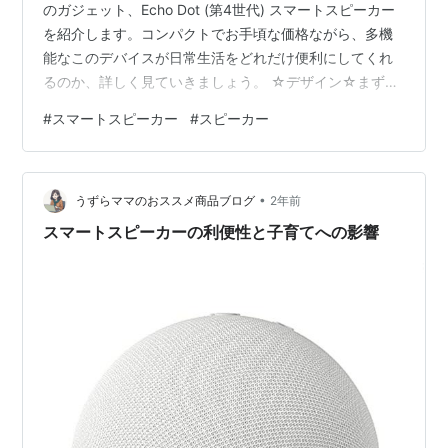
のガジェット、Echo Dot (第4世代) スマートスピーカー
を紹介します。コンパクトでお手頃な価格ながら、多機
能なこのデバイスが日常生活をどれだけ便利にしてくれ
るのか、詳しく見ていきましょう。 ☆デザイン☆まず注
目すべきはそのデザイン。Echo Dot (第4世代)は球体の
#
スマートスピーカー
#
スピーカー
デザインを採用していて、従来のモデルよりもスタイリ
ッシュでモダンな印象です。サイズは直径100mm、高さ
89mmとコンパクトで、どんな場所にも違和感なくフィ
•
ットします。寝室のサイドテーブルやキッチンのカウン
うずらママのおススメ商品ブログ
2年前
ター、書斎のデスクなど、置き場所を選びません。☆音
スマートスピーカーの利便性と子育てへの影響
質☆小…