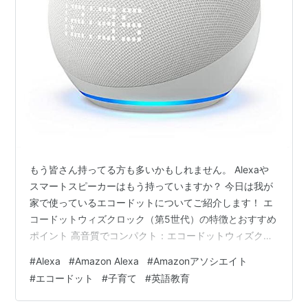
もう皆さん持ってる方も多いかもしれません。 Alexaや
スマートスピーカーはもう持っていますか？ 今日は我が
家で使っているエコードットについてご紹介します！ エ
コードットウィズクロック（第5世代）の特徴とおすすめ
ポイント 高音質でコンパクト：エコードットウィズクロ
ックは、前世代と同じサイズでも、よりクリアなボーカ
#
Alexa
#
Amazon Alexa
#
Amazonアソシエイト
ル、深い低音、鮮やかなサウンドを楽しめるスマートス
#
エコードット
#
子育て
#
英語教育
ピーカーです。 LEDディスプレイ付き時計：新しいドッ
トマトリクスLEDディスプレイは、時間やアラームだけ