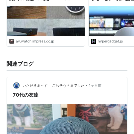
av.watch.impress.co.jp
hypergadget.jp
関連ブログ
•
いただきま～す ごちそうさまでした
1ヶ月前
70代の友達