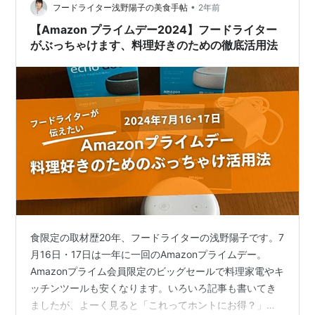
•
Echo Dot 第5世代は、Amazonが開発したスマートスピ
フードライター浅野陽子の美食手帖
2年前
ーカー…
【Amazon プライムデー2024】フードライター
がぶっちゃけます、料理好きのための徹底活用法
食限定の取材歴20年、フードライターの浅野陽子です。7
月16日・17日は一年に一回のAmazonプライムデー。
Amazonプライム会員限定のビッグセールで料理家電やキ
ッチンツールも安くなります。いろいろ記事も書いてき
ましたが、よーく見ると「これってホントにお得？」と