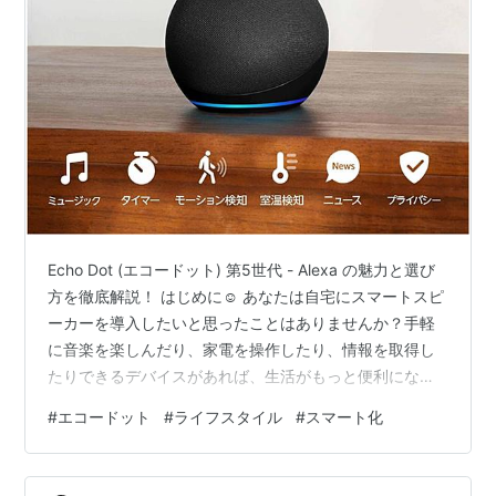
Echo Dot (エコードット) 第5世代 - Alexa の魅力と選び
方を徹底解説！ はじめに☺ あなたは自宅にスマートスピ
ーカーを導入したいと思ったことはありませんか？手軽
に音楽を楽しんだり、家電を操作したり、情報を取得し
たりできるデバイスがあれば、生活がもっと便利になる
はずです。そこで注目したいのが、Amazonの「Echo
#
エコードット
#
ライフスタイル
#
スマート化
Dot (エコードット) 第5世代 - Alexa」です。このデバイ
スの魅力や選び方について、一緒に考えてみましょう。
Echo Dot (エコードット) 第5世代 - Alexa の基本情報