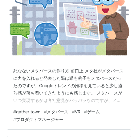
死なないメタバースの作り方 前口上 メタ社がメタバース
に力を入れると発表した際は猫も杓子もメタバースだっ
たのですが、Googleトレンドの推移を見ていると少し過
熱感が落ち着いてきたようにも感じます。 メタバースが
いつ実現するかは各社意見がバラバラなのですが、メタ
社の言い分だとメタバース実現に10～15年かかります。
#
gather town
#
メタバース
#
VR
#
ゲーム
ESGファンドなんかは長いこともありますが、VCの投資
#
プロダクトマネージャー
期間は通常10年。スタートアップがVRメタバースをやる
には実現が困難な可能性もあるわけです。 一方でgather
のような2Dタイル表示の交流プラットフォームはオンラ