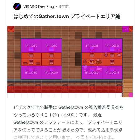
•
VISASQ Dev Blog
4年前
はじめてのGather.town プライベートエリア編
ビザスク社内で勝手に Gather.town の導入推進委員会を
やっているぐりこ ( @glico800 ) です。 最近
Gather.town のアップデートにより、プライベートエリ
アを使ってできることが増えたので、改めて活用事例別
に整理してみようと思います。 今回もビルドには