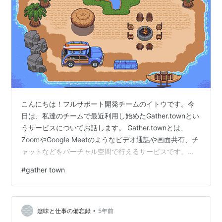
こんにちは！フルサポート開発チームのイトウです。今
日は、私達のチームで最近利用し始めたGather.townとい
うサービスについてお話します。 Gather.townとは、
ZoomやGoogle Meetのようなビデオ通話や画面共有、チ
ャットなどをバーチャル空間で行えるサービスです。
（詳細は本家サイトの動画が分かりやすいのでそちらを
#
gather town
ご覧ください。）本記事では、私達のチームで実際にど
のような使い方をしているかや、実際使ってみて感じた
メリットについてご紹介したいと思います。 私達のバー
•
チャルオフィス こちらが私達のチームのオフィスの一部
趣味と仕事の備忘録
5年前