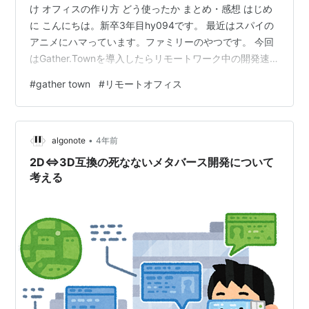
け オフィスの作り方 どう使ったか まとめ・感想 はじめ
に こんにちは。新卒3年目hy094です。 最近はスパイの
アニメにハマっています。ファミリーのやつです。 今回
はGather.Townを導入したらリモートワーク中の開発速
度が向上した話をしたいと思います。 Zoomが2人の通話
#
gather town
#
リモートオフィス
でも制限時間が40分になってしまい、代替ツールを探し
ている方もいるかと思いますので、少しでも判断材料に
なれば嬉しいです。
•
algonote
4年前
2D<=>3D互換の死なないメタバース開発について
考える