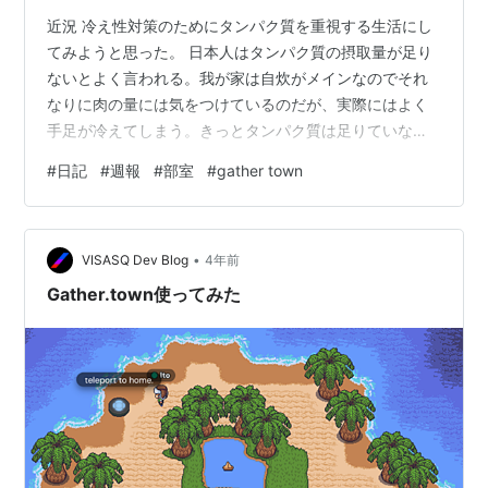
近況 冷え性対策のためにタンパク質を重視する生活にし
てみようと思った。 日本人はタンパク質の摂取量が足り
ないとよく言われる。我が家は自炊がメインなのでそれ
なりに肉の量には気をつけているのだが、実際にはよく
手足が冷えてしまう。きっとタンパク質は足りていない
のだろう。 私は自分の体の大きさを把握していないとこ
#
日記
#
週報
#
部室
#
gather town
ろがある。実際の体のサイズより一回り小さいつもりで
生活している気がする。体を維持するために多めのタン
パク質を食べなければならないのだが、感覚に従うと少
•
なくなってしまうのだ。 料理は感覚で作ってしまうの
VISASQ Dev Blog
4年前
で、間食で調整することになる。だが、間食でタンパク
Gather.town使ってみた
質をとるのはなかなか面倒なのだ。冷蔵庫にある…