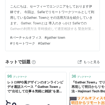
こんにちは、セーフィーでエンジニアをしております伊
林です。 今回は、Safieでリモートワークツールとして利
用しているGather. Townとその活用方法を紹介していき
ます。 Gather. Townとは 導入のきっかけ Safieでの
Gatherの利用方法 常時接続して適宜相談する 緊急対策室
の導入 休憩所を設ける その他、導入して良かったこと
#
バーチャルオフィス
#
gather town
別チームの人の様子がわかるようになった、交流する機
#
リモートワーク
#
Gather
会ができた オフィスワークとリモートワークを似た感覚
でできるようになった まとめ
ネットで話題
もっと見る
96
36
ブックマーク
ブックマーク
レトロRPG風デザインのオンラインビ
『Gather.Town
デオ通話スペース『 Gather.Town 』
再現して明日からリモ
で”出社して仕事＆気軽に雑談”を楽し
法 - Hajimari Tech 
く仮想体験！ | DevelopersIO
Hajimari