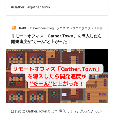
Mapmakerを利用しますが、Mapmaker に関する説明は
#
Gather
#
gather town
初級ビルド編 に記載済みなので、そちらをご参照いただ
けると嬉しいです。 ※本記事に書かれている内容は
2022/08/31 時点での仕様に基づいて書かれています。最
•
新の情報は 公式ページ を参照してください。 Private
RAKUS Developers Blog | ラクス エンジニアブログ
4年前
Area とは 基本仕様…
リモートオフィス「Gather.Town」を導入したら
開発速度が"ぐーん"と上がった！
はじめに Gather.Townとは？ 導入しようと思ったきっか