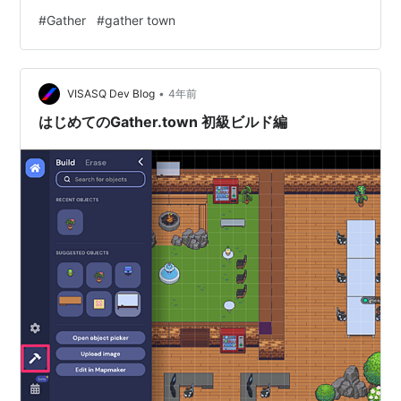
に続く第3弾として、Gather.town を使ってイベントを開
#
Gather
#
gather town
催する方法について解説したいと思います。 ※今回もブ
ラウザ版を前提に解説を進めるので、アプリ版をご利用
の方は若干ボタンの位置などが違うかもしれません。予
•
めご了承ください。※本記事に書かれている内容は
VISASQ Dev Blog
4年前
2022/04/07 時点での仕様に基づ…
はじめてのGather.town 初級ビルド編