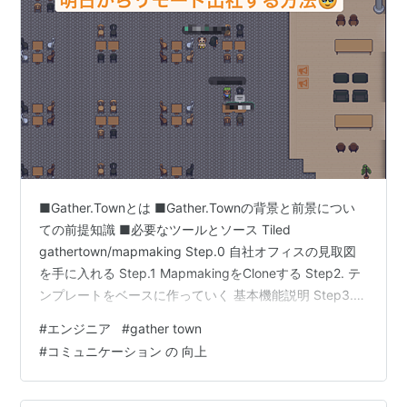
■Gather.Townとは ■Gather.Townの背景と前景につい
ての前提知識 ■必要なツールとソース Tiled
gathertown/mapmaking Step.0 自社オフィスの見取図
を手に入れる Step.1 MapmakingをCloneする Step2. テ
ンプレートをベースに作っていく 基本機能説明 Step3.
不要なものを消していく Step4. 作りたいものを作ってい
#
エンジニア
#
gather town
く Extra Step1. 影を付ける Extra Step2. 背景を設定する
#
コミュニケーション の 向上
Step5. 画像を出力しGatherに設定 Step6. Tile Effectを
設定する Step7. 細かな効果…