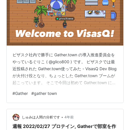
ビザスク社内で勝手に Gather.town の導入推進委員会を
やっているぐりこ ( @glico800 ) です。 ビザスクでは最
近投稿された Gather.town使ってみた - VisasQ Dev Blog
が火付け役となり、ちょっとした Gather.town ブームが
起こっています。 そこで今回は初めて Gather.town に触
る人向けに基本操作をまとめてみました。 ※本記事は
#
Gather
#
gather town
2022/04/14 時点での仕様に基づいて書かれています。最
新の情報は 公式ページ を参照してください。 アバター
を設定する 管理者によって Gather.town へ招待されたら
•
まずはアバターを設定…
しゅみは人間の分析です
4年前
週報 2022/02/27 プロテイン, Gatherで部室を作