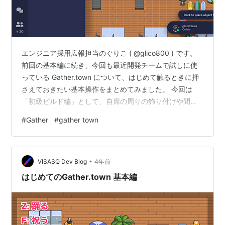
エンジニア採用広報担当のぐりこ ( @glico800 ) です。
前回の基本編に続き、今回も最近開発チームで試しに使
っている Gather.town について、はじめて触るときに押
さえておきたい基本操作をまとめてみました。 今回は
「初級ビルド編」として、自席の周りの飾り付けや間違
えて消してしまった Object の復元について解説したいと
#
Gather
#
gather town
思います。 ※今回はブラウザ版を前提に解説を進めるの
で、アプリ版をご利用の方は若干ボタンの位置などが違
うかもしれません。予めご了承ください。 ※本記事に書
•
かれている内容は 2022/03/16 時点での仕様に基づいて
VISASQ Dev Blog
4年前
書かれています。最新の情報は 公式ページ …
はじめてのGather.town 基本編