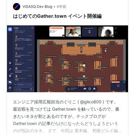
インカンファレンスの懇親会でも使われている印象で、
•
VISASQ Dev Blog
4年前
メタバース=3D…
はじめてのGather.town イベント開催編
エンジニア採用広報担当のぐりこ ( @glico800 ) です。
最近暇を見つけては Gather.town を触っているので、書
きたいネタが割とあるのですが、テックブログが
Gather.town の記事だらけになったらどうしようという
のが悩みのタネ。 さて、今回は 基本編、 初級ビルド編