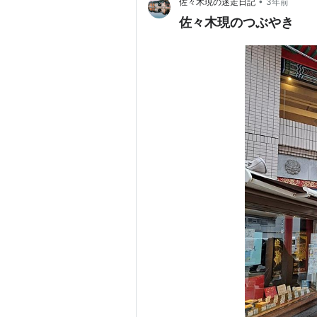
•
佐々木現の迷走日記
3年前
佐々木現のつぶやき