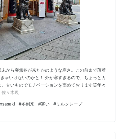
週末から突然冬が来たかのような寒さ。この前まで薄着
きゃいけないのかと！ 外が寒すぎるので、ちょっとカ
に、甘いものでモチベーションを高めております笑年々
 佐々木現
nsasaki
#
冬到来
#
寒い
#
ミルクレープ