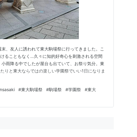
週末、友人に誘われて東大駒場祭に行ってきました。こ
かけることもなく…久々に知的好奇心を刺激される空間
 小雨降る中でしたが屋台も出ていて、お祭り気分。東
たりと東大ならではの楽しい学園祭でいい1日になりま
nsasaki
#
東大駒場祭
#
駒場祭
#
学園祭
#
東大