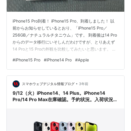
iPhone15 Pro到着！ iPhone15 Pro、到着しました！ 以
前からお知らせしているとおり、「iPhone15 Pro／
256GB／ナチュラルチタニウム」です。 到着後は14 Pro
からのデータ移行にいそしんだわけですが、とりあえず
14 Proと15 Proの外観を比較してみたいと思います。 ま
ずは15 Proの外観を… まずはiPhone15 Proの外観を。 ほ
#
iPhone15 Pro
#
iPhone14 Pro
#
Apple
んの僅かにラウンド化したボディ。ただ、実際に握って
みると、思いの他の握りやすさに驚きます。 確かにほん
の僅かではありますが、ボディが小さくなった15シリー
•
ズ。しかし、厚みは増していたことから、持ち心地につ
スマホウェブデジタル情報ブログ
3年前
いては興味津々…
9/12（火）iPhone14、14 Plus。iPhone14
Pro/14 Pro Max在庫確認。予約状況。入荷状況ま
とめ。ドコモ、au、ソフトバンク、楽天モバイ
ル。Apple公式サイト。家電量販店の予約状況
は？