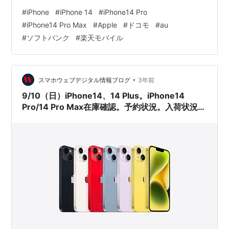
iPhone14 Pro/14 Pro Maxは、在庫があるようになりまし
#
iPhone
#
iPhone 14
#
iPhone14 Pro
た。 iPhone14は、在庫があります。iPhone14 Plusは、
#
iPhone14 Pro Max
#
Apple
#
ドコモ
#
au
在庫があります。 ドコモオンラインショップ auオンライ
#
ソフトバンク
#
楽天モバイル
ンショップ ソフトバンクオンラインショップ 楽天モ…
•
スマホウェブデジタル情報ブログ
3年前
9/10（日）iPhone14、14 Plus。iPhone14
Pro/14 Pro Max在庫確認。予約状況。入荷状況ま
とめ。ドコモ、au、ソフトバンク、楽天モバイ
ル。Apple公式サイト。家電量販店の予約状況
は？