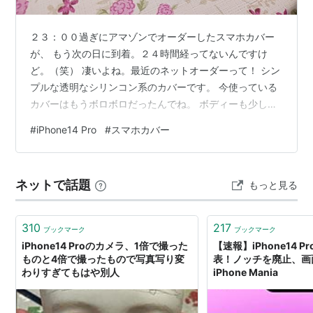
２３：００過ぎにアマゾンでオーダーしたスマホカバー
が、 もう次の日に到着。２４時間経ってないんですけ
ど。（笑） 凄いよね。最近のネットオーダーって！ シン
プルな透明なシリンコン系のカバーです。 今使っている
カバーはもうボロボロだったんでね。 ボディーも少し綺
麗に掃除したので カバーが変わっただけなんだけど、な
#
iPhone14 Pro
#
スマホカバー
んか新品になった感じ！（笑）
ネットで話題
もっと見る
310
217
ブックマーク
ブックマーク
iPhone14 Proのカメラ、1倍で撮った
【速報】iPhone14 Pro
ものと4倍で撮ったもので写真写り変
表！ノッチを廃止、画
わりすぎてもはや別人
iPhone Mania