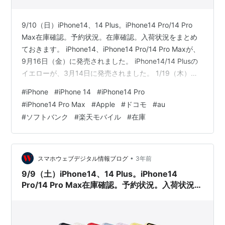
9/10（日）iPhone14、14 Plus。iPhone14 Pro/14 Pro
Max在庫確認。予約状況。在庫確認。入荷状況をまとめ
ておきます。 iPhone14、iPhone14 Pro/14 Pro Maxが、
9月16日（金）に発売されました。 iPhone14/14 Plusの
イエローが、3月14日に発売されました。 1/19（木）
iPhone14 Pro/14 Pro Maxは、在庫があるようになりまし
#
iPhone
#
iPhone 14
#
iPhone14 Pro
た。 iPhone14は、在庫があります。iPhone14 Plusは、
#
iPhone14 Pro Max
#
Apple
#
ドコモ
#
au
在庫があります。 ドコモオンラインショップ auオンライ
#
ソフトバンク
#
楽天モバイル
#
在庫
ンショップ ソフトバンクオンラインショップ 楽天モ…
•
スマホウェブデジタル情報ブログ
3年前
9/9（土）iPhone14、14 Plus。iPhone14
Pro/14 Pro Max在庫確認。予約状況。入荷状況ま
とめ。ドコモ、au、ソフトバンク、楽天モバイ
ル。Apple公式サイト。家電量販店の予約状況
は？