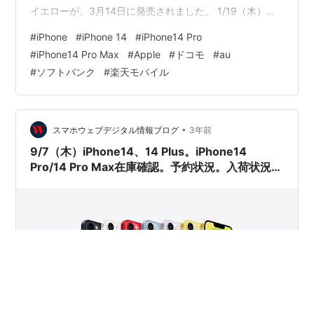
イエローが、3月14日に発売されました。 1/19（木）
iPhone14 Pro/14 Pro Maxは、在庫があるようになりまし
#
iPhone
#
iPhone 14
#
iPhone14 Pro
た。 iPhone14は、在庫があります。iPhone14 Plusは、
#
iPhone14 Pro Max
#
Apple
#
ドコモ
#
au
在庫があります。 ドコモオンラインショップ auオンライ
#
ソフトバンク
#
楽天モバイル
ンショップ ソフトバンクオンラインショップ 楽天モバ…
•
スマホウェブデジタル情報ブログ
3年前
9/7（木）iPhone14、14 Plus。iPhone14
Pro/14 Pro Max在庫確認。予約状況。入荷状況ま
とめ。ドコモ、au、ソフトバンク、楽天モバイ
ル。Apple公式サイト。家電量販店の予約状況
は？