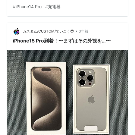
電出来ない問題 スマホカメラは夜でも素敵な写真が撮れ
#
iPhone14 Pro
#
充電器
るなど年々高性能になりましたが、その反面カメラの厚
みが増して参りました。先日iphone 14 proに機種変した
のですが、持って気がつくのが、存在感を増した背面カ
•
メラの出っ張り。 で、これまで日々のスマホ充電にスタ
カスタム/CUSTOM/でいこう😎
3年前
ンド型の置くだけタイプのものを使ってい…
iPhone15 Pro到着！〜まずはその外観を…〜