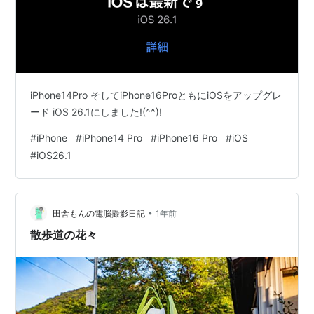
iPhone14Pro そしてiPhone16ProともにiOSをアップグレ
ード iOS 26.1にしました!(^^)!
#
iPhone
#
iPhone14 Pro
#
iPhone16 Pro
#
iOS
#
iOS26.1
•
田舎もんの電脳撮影日記
1年前
散歩道の花々