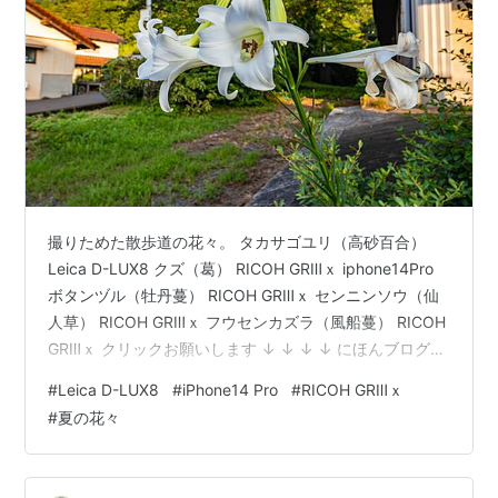
撮りためた散歩道の花々。 タカサゴユリ（高砂百合）
Leica D-LUX8 クズ（葛） RICOH GRⅢｘ iphone14Pro
ボタンヅル（牡丹蔓） RICOH GRⅢｘ センニンソウ（仙
人草） RICOH GRⅢｘ フウセンカズラ（風船蔓） RICOH
GRⅢｘ クリックお願いします ↓ ↓ ↓ ↓ にほんブログ村
にほんブログ村 にほんブログ村 にほんブログ村
#
Leica D-LUX8
#
iPhone14 Pro
#
RICOH GRⅢｘ
#
夏の花々