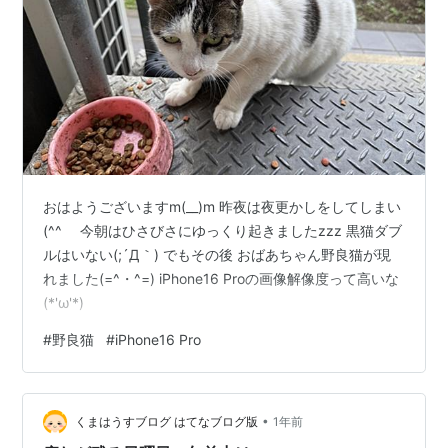
おはようございますm(__)m 昨夜は夜更かしをしてしまい
(^^ゞ 今朝はひさびさにゆっくり起きましたzzz 黒猫ダブ
ルはいない(;´Д｀) でもその後 おばあちゃん野良猫が現
れました(=^・^=) iPhone16 Proの画像解像度って高いな
(*'ω'*)
#
野良猫
#
iPhone16 Pro
•
くまはうすブログ はてなブログ版
1年前