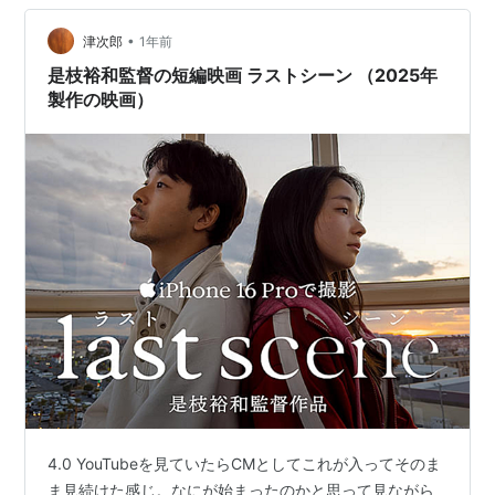
ちなみに私は1週間弱で退院を(*´ω｀*) で いつものスー
•
パーで夕食のおかずに味しみ牛肉豆腐とポテトフライの
津次郎
1年前
小を買い…
是枝裕和監督の短編映画 ラストシーン （2025年
製作の映画）
4.0 YouTubeを見ていたらCMとしてこれが入ってそのま
ま見続けた感じ。なにが始まったのかと思って見ながら