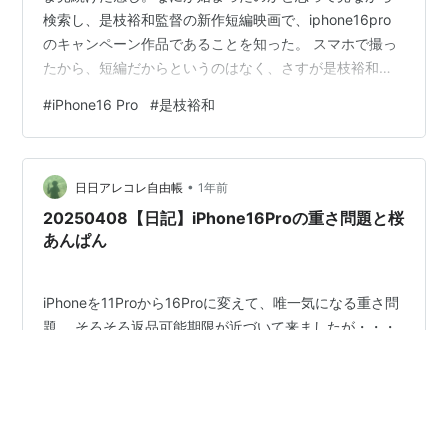
検索し、是枝裕和監督の新作短編映画で、iphone16pro
のキャンペーン作品であることを知った。 スマホで撮っ
たから、短編だからというのはなく、さすが是枝裕和監
督の映画だった。 ただしソフトフォーカスに見えた。モ
#
iPhone16 Pro
#
是枝裕和
ニターが4K対応していないからか、自分が見た環境では
ずっとデイヴィッドハミルトンみたいなもやを感じた。
この本編と同時に『iPhone 16 Proで撮影 | ラストシーン
•
の舞台裏 | Apple』がApple Japanにアップロードされて
日日アレコレ自由帳
1年前
おり、そこで是枝裕和監督が── …
20250408【日記】iPhone16Proの重さ問題と桜
あんぱん
iPhoneを11Proから16Proに変えて、唯一気になる重さ問
題。 そろそろ返品可能期限が近づいて来ましたが・・・
5倍ズームはやっぱり楽しいし、なかなか綺麗に撮れる。
昼間のお月様が綺麗に写ったのには感動しました。
16Proの5倍ズームでお昼間の上弦の月を写しました。 立
ったまま花壇のお花が大きく撮れるのも5倍ならでは。
#
日記
#
iPhone16 Pro
#
光学5倍
#
桜あんぱん
手首の痛さはまだ無くなってはいないけれど、これなら