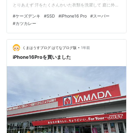
とりあえず 汗をたくさんかいた衣類を洗濯して 庭に外干
し でもスェットの下などの厚物は乾きそうにはないです
#
ケーズデンキ
#
SSD
#
iPhone16 Pro
#
スーパー
ね(;´･ω･) で バイク移動を開局('ω')ノ 唐木田のセブンイ
#
カツカレー
レブンでたばことブラックアイス缶コーヒーを買い 一服
(-。-)y-゜゜゜ それから一時的にまたSSDがパツパツに
なってしまったので(ﾟДﾟ;) 間に合わせで500GBのSSD
を…
•
くまはうすブログ はてなブログ版
1年前
iPhone16Proを買いました