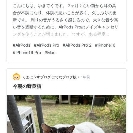
こんにちは、ゆきてくです。 2ヶ月ぐらい前から耳の具
合が不調になり、体調の悪いことが多く、久しぶりの更
新です。 周りの音がうるさく感じるので、大きな音や高
い音を遮断するために、AirPods Proのノイズキャンセリ
ングを使うことが増えました。 ですが、ある程度
AirPodsをつけていると耳の中が痛くなったり、痒くなっ
#
AirPods
#
AirPods Pro
#
AirPods Pro 2
#
iPhone16
たりするので、 「イヤーピースを変えてみるか」 と思
#
iPhone16 Pro
#
Mac
い、買ってみました。 （病院からイヤホンの装着自体は
ダメと言われていない） 購入したものはこちら。 AZLA
SednaEarfit max for AirPods Pro。 ゴム部分が医療用の
シリコンで出来ているので、痒くなり…
•
くまはうすブログ はてなブログ版
1年前
今朝の野良猫