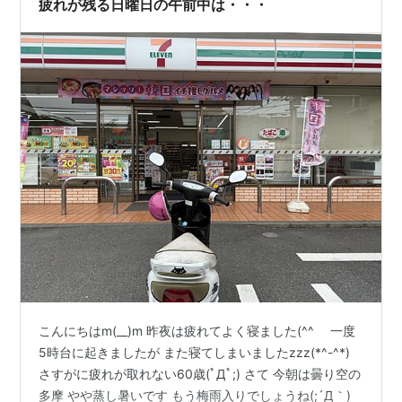
疲れが残る日曜日の午前中は・・・
こんにちはm(__)m 昨夜は疲れてよく寝ました(^^ゞ 一度
5時台に起きましたが また寝てしまいましたzzz(*^-^*)
さすがに疲れが取れない60歳(ﾟДﾟ;) さて 今朝は曇り空の
多摩 やや蒸し暑いです もう梅雨入りでしょうね(;´Д｀)