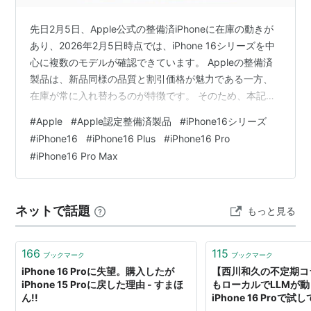
先日2月5日、Apple公式の整備済iPhoneに在庫の動きが
あり、2026年2月5日時点では、iPhone 16シリーズを中
心に複数のモデルが確認できています。 Appleの整備済
製品は、新品同様の品質と割引価格が魅力である一方、
在庫が常に入れ替わるのが特徴です。 そのため、本記事
で紹介している内容も、閲覧するタイミングによって
#
Apple
#
Apple認定整備済製品
#
iPhone16シリーズ
は、すでに売り切れている可能性があります。 そこで本
#
iPhone16
#
iPhone16 Plus
#
iPhone16 Pro
記事では、2026年2月6日 0:30時点で確認できたApple
#
iPhone16 Pro Max
公式の整備済iPhone（iPhone 16シリーズ）について、機
種・容量・価格を整理してまとめます。 購入を検討する
際の、ひとつの判断材料として参考に…
ネットで話題
もっと見る
166
115
ブックマーク
ブックマーク
iPhone 16 Proに失望。購入したが
【西川和久の不定期コ
iPhone 15 Proに戻した理由 - すまほ
もローカルでLLMが
ん!!
iPhone 16 Proで試