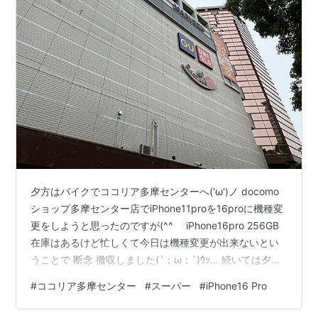
夕方はバイクでココリア多摩センターへ('ω')ノ docomo
ショップ多摩センター店でiPhone11proを16proに機種変
更をしようと思ったのですが(^^ゞ iPhone16pro 256GB
在庫はあるけど忙しくて今日は機種変更が出来ないとい
うことで 断念 撤収しました(´；ω；`)ｳｯ… 続いては夕食
の買い出しでいつものスーパーへ(^^♪ なんと1月14日に救
#
ココリア多摩センター
#
スーパー
#
iPhone16 Pro
急搬送 私と全く同じ慢性硬膜下血腫で開頭手術をしたそ
ば屋のオヤジが約半年振りに帰ってきていました(ﾟДﾟ;)