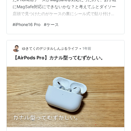
にMagSafe対応にできないかな？と考えてふとダイソー
店頭で見つけたのがケースの裏にシール式で貼り付ける
タイプの円形のマグネット。 薄い1枚っぺら110円の製品
#
iPhone16 Pro
#
ケース
と、スタンドになる開閉式リングがついている220円のタ
イプの製品があり後者を購入。 使っていたiPhone16Pro
のケースに早速貼ってみました。iPhone抜きだとこんな
•
感じ。写真がぶれてわかりにくいですね。 これだけ見る
ゆきてくのデジタルしんぷるライフ
1年前
とまあまあ良い感じにも…
【AirPods Pro】カナル型ってむずかしい。