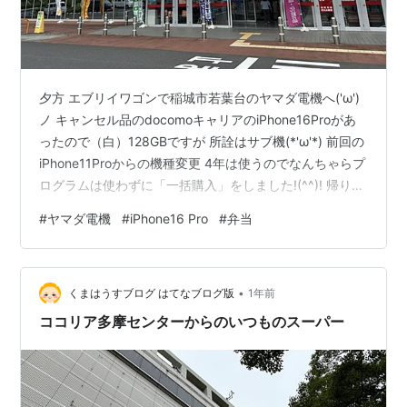
夕方 エブリイワゴンで稲城市若葉台のヤマダ電機へ('ω')
ノ キャンセル品のdocomoキャリアのiPhone16Proがあ
ったので（白）128GBですが 所詮はサブ機(*'ω'*) 前回の
iPhone11Proからの機種変更 4年は使うのでなんちゃらプ
ログラムは使わずに「一括購入」をしました!(^^)! 帰りは
ランチハウスに寄り 早い時間に夕食を購入 昼と夕食を画
#
ヤマダ電機
#
iPhone16 Pro
#
弁当
像で(*^。^*)
•
くまはうすブログ はてなブログ版
1年前
ココリア多摩センターからのいつものスーパー