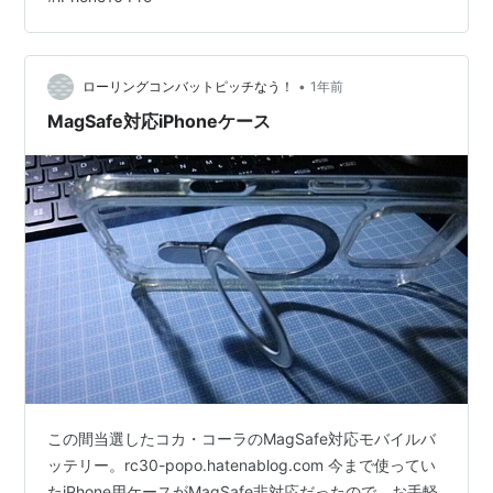
んどです。 特に「常時表示ディスプレイ」や「自動ロッ
ク」の設定を変更していない場合、気づかないうちに画
面が点いたままになるケースもあります。 この記事で
•
は、そんな「画面が暗くならない」問題に対して、自分
ローリングコンバットピッチなう！
1年前
でできるチェックポイントと簡単な対処法をまとめまし
MagSafe対応iPhoneケース
た。 設定を少し見直すだけで…
この間当選したコカ・コーラのMagSafe対応モバイルバ
ッテリー。rc30-popo.hatenablog.com 今まで使ってい
たiPhone用ケースがMagSafe非対応だったので、お手軽