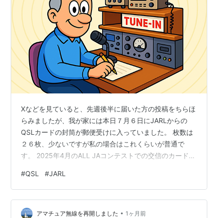
Xなどを見ていると、先週後半に届いた方の投稿をちらほ
らみましたが、我が家には本日７月６日にJARLからの
QSLカードの封筒が郵便受けに入っていました。 枚数は
２６枚、少ないですが私の場合はこれくらいが普通で
す。 2025年4月のALL JAコンテストでの交信のカードが
多かったように感じました。 私は基本的に、コンテスト
#
QSL
#
JARL
の交信には紙カードを発行しないスタンスです。送って
くださった中には、「PSE QSL」にチェックが入ってい
る方もいて、申し訳ないと思いながら、心を鬼にして今
•
日は受領チェックだけをしました。 過去には、時々気が
アマチュア無線を再開しました
1ヶ月前