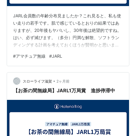
JARL会員数の年齢分布見ましたか？これ見ると、私も使
い走りの若手です。肌で感じているとおりの結果ではあ
りますが、20年後もヤバいし、30年後は絶望的ですね。
はい、必ず滅びます。（多分）円満な解散、ソフトラン
ディングする計画を考えておくほうが賢明かと思いま
す。１５年計画くらいで・・・。もうジタバタしてもよ
#
アマチュア無線
#
JARL
い方向には変わらないでしょう。 今、ほとんどの会員に
とってJARLの加入意義（元が取れること）ってなんでし
ょうか。カードの転送です。間違いないですよね。でも
•
このサービスがダメ。一番のサービスメニューが最悪。
スローライフ滋賀
2ヶ月前
どうせ赤字ならここに予算を最大限に振らないとダメで
【お茶の間無線局】JARL1万局賞 進捗停滞中
すね。 益々会員離れます。財政的には…