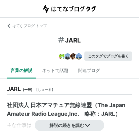
はてなブログ トップ
JARL
このタグでブログを書く
言葉の解説
ネットで話題
関連ブログ
JARL
(
一般
)
【
じゃーる
】
社団法人 日本アマチュア無線連盟（The Japan
Amateur Radio League,Inc. 略称：JARL）
主な仕事は
解説の続きを読む
アマチュアバンドの確保や制度の改善など、アマチ