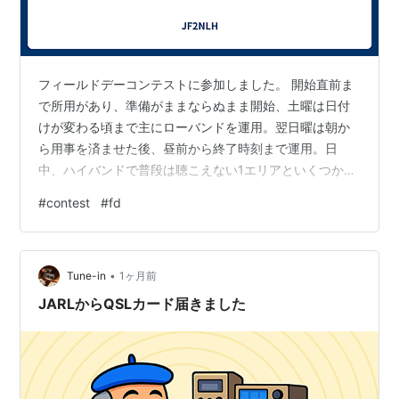
フィールドデーコンテストに参加しました。 開始直前ま
で所用があり、準備がままならぬまま開始、土曜は日付
けが変わる頃まで主にローバンドを運用。翌日曜は朝か
ら用事を済ませた後、昼前から終了時刻まで運用。日
中、ハイバンドで普段は聴こえない1エリアといくつか
QSOできた。最後の1時間くらいに 40m に出てみたがあ
#
contest
#
fd
まり聴こえない。しかも、送信すると SWR2.0 近くにな
ってしまい、アンテナの調整がイマイチ。VUはHFを運用
しながら時々スコープを覗いてみるが出てる局が見えな
•
い時間が多かった。 QSO いただいたみなさま、ありがと
Tune-in
1ヶ月前
うございました。
JARLからQSLカード届きました