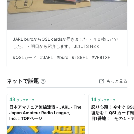
最近は、アマチュア無線の無線家の要望とマッチしない
活動をしているとか、会長が固定されているなどアマチ
ュア無線家の中でも評価が分かれており、加入していな
い無線家が増えているらしい。
・ 創 立＝大正15年６月12日
JARL buroからQSL cardsが届きました ・４０枚ほどで
・ 会員数＝正員 70,105 家族会員 2,750 准員
した。 ・明日から紹介します。 JL1UTS Nick
3,844 合計 76,699 (2007年12月7日現在)
#
QSLカード
#
JARL
#
buro
#
T88HL
#
VP8TXF
・ 会 長＝原 昌三
ネットで話題
もっと見る
43
14
ブックマーク
ブックマーク
日本アマチュア無線連盟 - JARL - The
怒り心頭！ 今すぐ Q
Japan Amateur Radio League,
復活を！ QSLカード転
Inc.：TOPページ
目1番地！ その１ -
ＪＡＲＬ 高尾義則 J