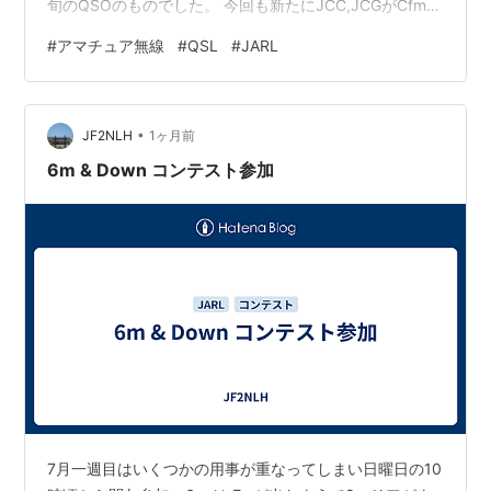
旬のQSOのものでした。 今回も新たにJCC,JCGがCfmで
き記念局のQSLやイタリア、フィリピンなどの海外局の
#
アマチュア無線
#
QSL
#
JARL
QSLも入っていました。 TNX
•
JF2NLH
1ヶ月前
6m & Down コンテスト参加
7月一週目はいくつかの用事が重なってしまい日曜日の10