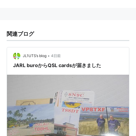
ュア無線の権益を守り育てて行くための活動
国際アマチュア無線連合（IARU）に加盟する日本の
代表機関として、世界のアマチュア無線団体と連携
し、アマチュアバンドの確保や各国のアマチュア無
関連ブログ
線の普及発展に協力して行くこと
機関誌の発行や QSLカードの転送など、会員が日々
のアマチュア無線をよりよく行えるよう各種のサー
•
JL1UTS’s blog
4日前
ビスを行うこと
JARL buroからQSL cardsが届きました
アワードの発行、コンテストの実施、アマチュア無
線フェスティバルの開催、各種の講習会などを行
い、アマチュア無線がより有意義で活発なものとな
るよう努力して行くこと
といったことになっている（公式より）。
不特定多数との交信を行うことを目的としているアマチ
ュア無線家は JARL に入会し QSLカード交換などを行
っている。加入は強制ではなく、あくまで任意。