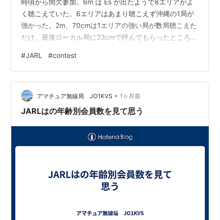
時頃から間欠参加。6m は Es が出たようで8エリアがよ
く聴こえていた。6エリアはあまり聴こえず沖縄の1局が
強かった。2m、70cmは1エリアの強い局が数局聴こえた
だけ。最後ローカル局に23cmで呼んでもらったところで
終了。 QSO いただいたみなさま、ありがとうございまし
#
JARL
#
contest
た。
•
アマチュア無線局 JO1KVS
1ヶ月前
JARLはの年齢別会員数を見て思う