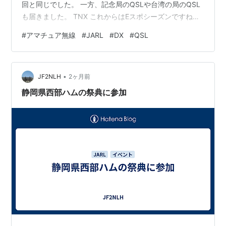
回と同じでした。 一方、記念局のQSLや台湾の局のQSL
も届きました。 TNX これからはEスポシーズンですね。
楽しみです。
#
アマチュア無線
#
JARL
#
DX
#
QSL
•
JF2NLH
2ヶ月前
静岡県西部ハムの祭典に参加