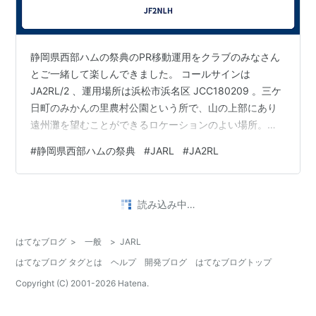
静岡県西部ハムの祭典のPR移動運用をクラブのみなさん
とご一緒して楽しんできました。 コールサインは
JA2RL/2 、運用場所は浜松市浜名区 JCC180209 。三ケ
日町のみかんの里農村公園という所で、山の上部にあり
遠州灘を望むことができるロケーションのよい場所。天
気に恵まれましたが、風が強くて木々が常に揺れている
#
静岡県西部ハムの祭典
#
JARL
#
JA2RL
状況で、伸縮ポールでアンテナを上げると、風でポール
が弓なりなるくらいだったためステーを付けて対応。 運
用したのは、HFの40m、30m、VU の各バンドです。担
読み込み中…
当した 30m は、あまり呼ばれることがなかったのです
が、6、8からぱらぱらと呼ばれはじめ、J-クラスタに載
はてなブログ
>
一般
>
JARL
った時に一瞬だ…
はてなブログ タグとは
ヘルプ
開発ブログ
はてなブログトップ
Copyright (C) 2001-
2026
Hatena.