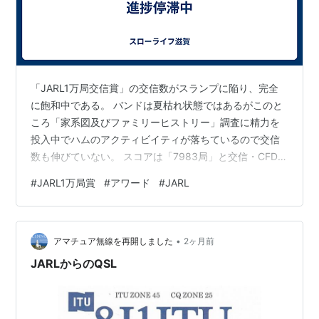
「JARL1万局交信賞」の交信数がスランプに陥り、完全
に飽和中である。 バンドは夏枯れ状態ではあるがこのと
ころ「家系図及びファミリーヒストリー」調査に精力を
投入中でハムのアクティビイティが落ちているので交信
数も伸びていない。 スコアは「7983局」と交信・CFDで
あり、「8000局」まで今一歩手前である。このスコアは
#
JARL1万局賞
#
アワード
#
JARL
この時期まで迄の予想交信数を下回る。 各バンドに出て
いる局は殆ど交信済の局ばかりで未交信の局を見つける
のは難しい。従って未交信の局が現れれば極力コールす
•
るようにしている。また、日本と近距離の国々とは殆ど
アマチュア無線を再開しました
2ヶ月前
交信しているので遠距離の局がオープンした時にコール
JARLからのQSL
するようにしている。 このまま…