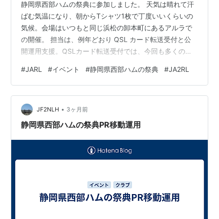
静岡県西部ハムの祭典に参加しました。 天気は晴れて汗
ばむ気温になり、朝からTシャツ1枚で丁度いいくらいの
気候。会場はいつもと同じ浜松の卸本町にあるアルラで
の開催。 担当は、例年どおり QSL カード転送受付と公
開運用支援。QSLカード転送受付では、今回も多くの方
がQSLカードを持ってきてくれました。大量のカードを
#
JARL
#
イベント
#
静岡県西部ハムの祭典
#
JA2RL
持ってきてくれたのは数名で、大半は数枚から数十枚ほ
ど。用意したダンボールは隙間ができるくらいでした。
公開運用では、6年ぶりに JA2RL で体験運用&公開運用
•
を実施しました。公開運用は低調で運用してくれる人が
JF2NLH
3ヶ月前
少なく、お馴染のOMは今回は来られないとのことで、準
静岡県西部ハムの祭典PR移動運用
備したキーヤーとパドルは…