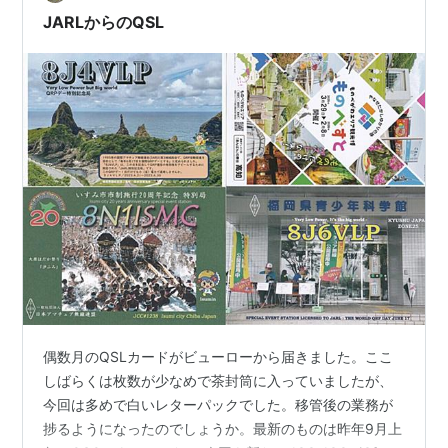
変わって、コンテストのQSLカードを送ってくださった
JARLからのQSL
方のうち、例えば初め…
偶数月のQSLカードがビューローから届きました。ここ
しばらくは枚数が少なめで茶封筒に入っていましたが、
今回は多めで白いレターパックでした。移管後の業務が
捗るようになったのでしょうか。最新のものは昨年9月上