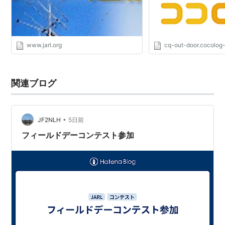
www.jarl.org
cq-out-door.cocolog-
関連ブログ
•
JF2NLH
5日前
フィールドデーコンテスト参加