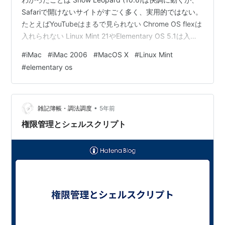
Safariで開けないサイトがすごく多く、実用的ではない。
たとえばYouTubeはまるで見られない Chrome OS flexは
入れられない Linux Mint 21やElementary OS 5.1は入れ
られた このマシンのいいところは Intel Core 2 Duoで64-
#
iMac
#
iMac 2006
#
MacOS X
#
Linux Mint
bitのCPUである。シングルスレッドはまあまあ速い RAM
#
elementary os
も2GB積んでいる このマシンのむずかしいところは CPU
が64-bitなのにEFIが32-bitであるという特殊な…
•
雑記簿帳・調法調度
5年前
権限管理とシェルスクリプト