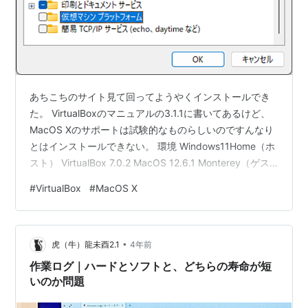
あちこちのサイト見て回ってようやくインストールでき
た。 VirtualBoxのマニュアルの3.1.1に書いてあるけど、
MacOS Xのサポートは試験的なものらしいのですんなり
とはインストールできない。 環境 Windows11Home（ホ
スト） VirtualBox 7.0.2 MacOS 12.6.1 Monterey（ゲス
ト） やること VirtualBoxマネージャーで仮想マシンを作
#
VirtualBox
#
MacOS X
る vboxファイルにExtraDataを書き込む VirtualBoxマネ
ージャーから起動する VirtualBoxマネージャーで仮想マ
シンを作る VirtualBoxを起動して新規から作成 Mac OS
•
…
虎（牛）龍未酉2.1
4年前
作業ログ｜ハードとソフトと、どちらの寿命が短
いのか問題