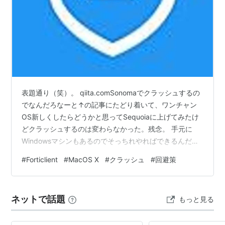
表題通り（笑）。 qiita.comSonomaでクラッシュするの
でなんだろなーと↑の記事にたどり着いて、ワンチャン
OS新しくしたらどうかと思ってSequoiaに上げてみたけ
どクラッシュするのは変わらなかった。残念。 手元に
Windowsマシンもあるのでそっちれやればできるんだけ
ど、なんか悔しいのでいろいろ試してみたらiPad向けの
#
Forticlient
#
MacOS X
#
クラッシュ
#
回避策
アプリをMacOSX Sequoia上で動かしてみたらでけた。
Add ConfigurationでうっかりServer Addressを追加して
複数にしてしまうとPort番号設定欄が見えなくなってし
ネットで話題
もっと見る
かもスクロールできない罠など（笑）、さすがにGUI的な
動きに若干違和…