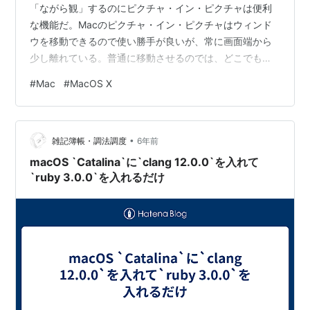
「ながら観」するのにピクチャ・イン・ピクチャは便利
な機能だ。Macのピクチャ・イン・ピクチャはウィンド
ウを移動できるので使い勝手が良いが、常に画面端から
少し離れている。普通に移動させるのでは、どこでも少
し間が空くので、余分なスペースをとる。 Macのピクチ
#
Mac
#
MacOS X
ャ・イン・ピクチャを画面端へ移動させる方法をご紹介
します。 便利なピクチャ・イン・ピクチャ 移動させるに
は、ウィンドウをドラッグ Command+ドラッグで自由に
•
移動 覚えておくと便利 移動させるには、ウィンドウをド
雑記簿帳・調法調度
6年前
ラッグ ピクチャ・イン・ピクチャのウィンドウをドラッ
macOS `Catalina`に`clang 12.0.0`を入れて
グすると、画面の角へ移動す…
`ruby 3.0.0`を入れるだけ