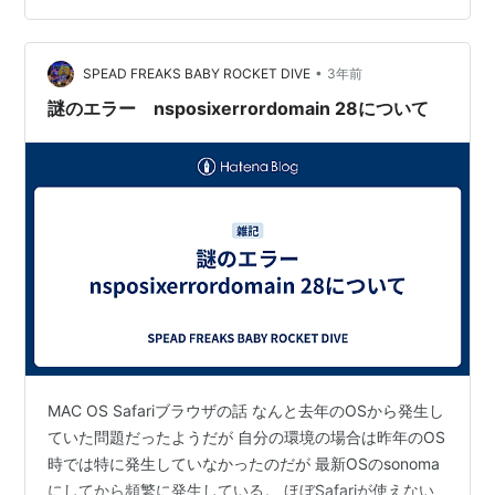
いと相性が悪いので無効化することにした。 早速無効化
の方法 設定の場所としては 設定 > デスクトップとDock
•
> デスクトップとステージマネージャ という項目で設定
SPEAD FREAKS BABY ROCKET DIVE
3年前
が可能。 具体的な設定方法としては、上記設定項目を辿
謎のエラー nsposixerrordomain 28について
ったあとに、 「壁紙…
MAC OS Safariブラウザの話 なんと去年のOSから発生し
ていた問題だったようだが 自分の環境の場合は昨年のOS
時では特に発生していなかったのだが 最新OSのsonoma
にしてから頻繁に発生している。 ほぼSafariが使えない