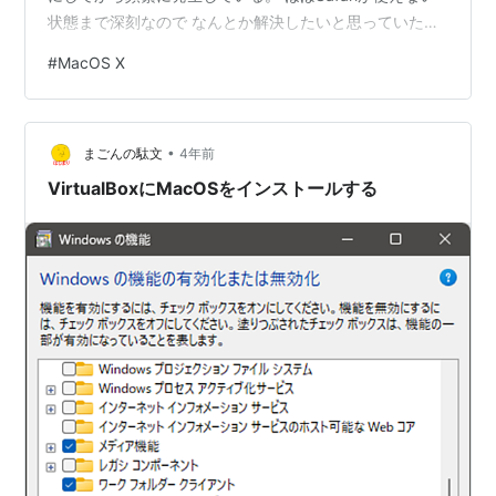
状態まで深刻なので なんとか解決したいと思っていたが
ほとんど情報がない…。 調べると昨年のOS時にこれにあ
#
MacOS X
たったというブログが ２件程度ヒットするが、そこで情
報が終わっている。 そうすると特定環境下において発生
しているエラーだと思われるので おそらく発生している
•
人が極端に少ないのだろう。 対応策としてIPアドレス非
まごんの駄文
4年前
公開をやめるという手があるようだが 自分の環境…
VirtualBoxにMacOSをインストールする