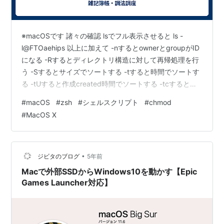
※macOSです 諸々の確認 lsでフル表示させると ls -
l@FTOaehips 以上に加えて -nするとownerとgroupがID
になる -Rするとディレクトリ構造に対して再帰処理を行
う -Sするとサイズでソートする -tすると時間でソートす
る -tUすると作成created時間でソートする -tcすると変
更changed時間でソートする -tuすると接触access時間
#
macOS
#
zsh
#
シェルスクリプト
#
chmod
でソートする -rするとソートが逆転する -Lすると最後ま
#
MacOS X
でシンボリックリンクを追跡する 表示されるファイル名
はそのままだがそれ以外の情報は全て元のファイルのも
のになる -Wするとホワイトアウトファイルも含めて表示
する…
•
ジビタのブログ
5年前
Macで外部SSDからWindows10を動かす【Epic
Games Launcher対応】