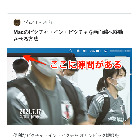
が・・・ 環境 必要なもの Windows10のisoファイルを入
手する Windows10のプロダクトキーの入手 仮想化ソフ
トのダウンロード VMware Fusion上にWindows10を構築
•
する VMware Toolsをインストールする 細かな設定 まと
小説とIT
5年前
め 環境 注意…
Macのピクチャ・イン・ピクチャを画面端へ移動
させる方法
便利なピクチャ・イン・ピクチャ オリンピック観戦を