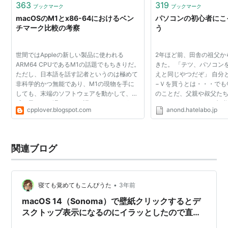
363
319
ブックマーク
ブックマーク
macOSのM1とx86-64におけるベン
パソコンの初心者にこそ
チマーク比較の考察
う
世間ではAppleの新しい製品に使われる
2年ほど前、田舎の祖父か
ARM64 CPUであるM1の話題でもちきりだ。
きた。 「テツ、パソコン
ただし、日本語を話す記者というのは極めて
えと同じやつだぞ」 自分
非科学的かつ無能であり、M1の現物を手に
−Ｖを買うとは・・・でも
しても、末端のソフトウェアを動かして、体
のことだ、父親や叔父た
感で早いだの遅いだのと語るだけだ。そうい
かもしれない。ただ、祖
cpplover.blogspot.com
anond.hatelabo.jp
う感想は居酒屋で酒を片手に漏らすべきであ
iMac17インチ（当時Cor
って、報道と呼ぶべきシロモ...
やつ）だった。驚いた。...
関連ブログ
•
寝ても覚めてもこんぴうた
3年前
macOS 14（Sonoma）で壁紙クリックするとデ
スクトップ表示になるのにイラッとしたので直し
た