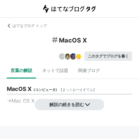
はてなブログ トップ
MacOS X
このタグでブログを書く
言葉の解説
ネットで話題
関連ブログ
MacOS X
(
コンピュータ
)
【
まっくおーえすてん
】
→Mac OS X
解説の続きを読む