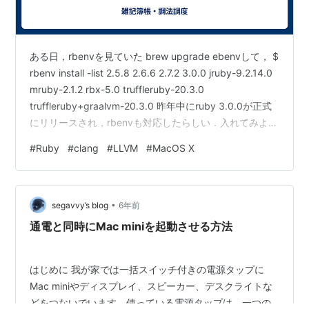
ある日，rbenvを見ていた brew upgrade ebenvして， $
rbenv install -list 2.5.8 2.6.6 2.7.2 3.0.0 jruby-9.2.14.0
mruby-2.1.2 rbx-5.0 truffleruby-20.3.0
truffleruby+graalvm-20.3.0 昨年中にruby 3.0.0が正式
にリリースされ，rbenvも対応したらしい．入れてみよっ
かなぁ〜俺もなぁ〜… そのruby 3.0.0を入れようとして
#
Ruby
#
clang
#
LLVM
#
MacOS X
しくじった 当時の環境は以下の通りだった． MBP 2016
15inch macOS Catalina clang A…
•
segavvy’s blog
6年前
通電と同時にMac miniを起動させる方法