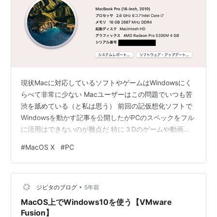
現状Macに対応しているソフトやゲームはWindowsにく
らべて非常に少ない Macユーザーはこの問題でいつも苦
渋を舐めている（と私は思う） 前回の記仮想化ソフトで
Windowsを動かす記事を公開したがPCのスペックをフル
に活用はできないのが難点だ 特に３Dのゲームや動画編
集なんかではこの問題が大きく足を引っ張る Bootcamp
#
MacOS X
#
PC
でストレージを区切ってWindowsを使用することで解決
はできるが、ストレージが小さいMacを使用している人
だと気になるかもしれない そこでUSB接続した外付け
•
SSDにWindowsをインストールして一切Macのストレー
ジビタのブログ
5年前
ジに手をつけない方法があることを知った 今回は私…
MacOS上でWindows10を使う【VMware
Fusion】