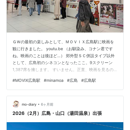
ＧＷの最初の楽しみとして、ＭＯＶＩＸ広島駅に映画を
観に行きました。 youtu.be （お馴染み、コナン君です
ね。映画のことは後ほど…） 郊外型ＳＣ併設タイプ以外
として、広島初のシネコンとなったここ。9スクリーン
1,387席を擁します。 すいません。正直、映画を見るの
なんておそらく５年以上ぶり（？）の私からすると、こ
#
MOVIX広島駅
#
minamoa
#
広島
#
広島駅
のシネコンが、他のシネコンと比較してどれだけ優れて
いるのか等、よく分かりません。 ただ、まあ、昔と比較
すると随分便利ですね。チケットはネットで予約できる
•
し、ドリンクはドリンクバー。非常に便利です。 （フー
mo-diary
6ヶ月前
ドとドリンクの注文はココで） （受け取りはココで。右
2026（2月）広島・山口（湯田温泉）出張
側はドリンクバーです） つ…