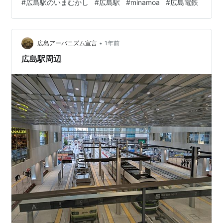
#
広島駅のいまむかし
#
広島駅
#
minamoa
#
広島電鉄
遠し、他の店になってしまう…。まあ、韓国料理店、た
くさんあるしね…） 本題です。今、広島市郷土資料館で
「広島駅のいまむかし」という企画展が行われていま
•
す。
広島アーバニズム宣言
1年前
広島駅周辺