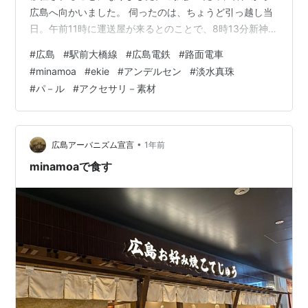
広島へ向かいました。 伺ったのは、ちょうど引っ越し当
日。午前11時に運送屋が来るとのことで、8時13分新神戸
発さくら545号に乗車し、9時28分に広島駅に到着しまし
#
広島
#
駅前大橋線
#
広島電鉄
#
路面電車
た。 改札を出て右手に進み、8月に開業したばかりの
#
minamoa
#
ekie
#
アンデルセン
#
淡水真珠
「広島電鉄 駅前大橋線」に初乗車。 十日市町の電停に10
#
パ－ル
#
アクセサリ－素材
時前に着きました。 2階から発車した路面電車は、ゆっ
くりと坂を下り、平面に出ると一気にスピードが増しま
す。これまでにない走行感覚に驚かされました。 この路
線を使ってお客さまのもとへ…
•
広島アーバニズム宣言
1年前
minamoaで食す