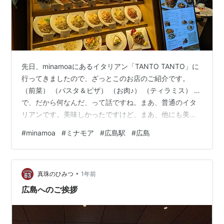
先日、minamoaにあるイタリアン「TANTO TANTO」に
行ってきましたので、ざっとこのお店のご紹介です。
（前菜） （パスタ＆ピザ） （お肉♪） （ティラミス） …
で、だから何なんだ、って話ですね。まあ、普通のイタ
リアンです。美味しかったですけど、まあ、他にも美味
しいお店はたくさんあるし。「時間ないし、駅で食事し
#
minamoa
#
ミナモア
#
広島駅
#
広島
よう。イタリアン食べたい！」と言う時に行くお店です
かね。 ただ、まあ、minamoaは相変わらず人多いです
ね…。いや、minamoaに限らず、広島駅全体で人が本当
•
に多い。「ターミナル駅になったな」という感じがしま
真珠のひみつ
1年前
す。 ただ、不思議なのが、「ＪＲの路線が増えたわけで
広島へのご挨拶
もないのに、何…