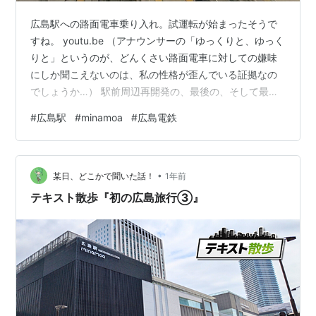
広島駅への路面電車乗り入れ。試運転が始まったそうで
すね。 youtu.be （アナウンサーの「ゆっくりと、ゆっく
りと」というのが、どんくさい路面電車に対しての嫌味
にしか聞こえないのは、私の性格が歪んでいる証拠なの
でしょうか…） 駅前周辺再開発の、最後の、そして最大
の目玉である、広島駅への路面電車乗り入れ。スムース
#
広島駅
#
minamoa
#
広島電鉄
に行くのでしょうかね。8月3日、ですっけ？ 期待したい
と思います。 と言うことで、ちょっと広島駅周辺を散策
しましたので、今回はその報告です。
•
某日、どこかで聞いた話！
1年前
テキスト散歩『初の広島旅行③』