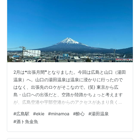
2月は❝出張月間❞となりました。今回は広島と山口（湯田
温泉）へ。山口の湯田温泉は温泉に浸かりに行ったので
はなく、出張先のロケがそこなので。(笑) 東京から広
島・山口への出張だと、空路か陸路かちょっと考えます
が、広島空港や宇部空港からのアクセスがあまり良くな
いので、新幹線利用の方も多いと思います。今回、私も
#
広島駅
#
ekie
#
minamoa
#
酔心
#
湯田温泉
迷わず往復ともに新幹線にしました。 そして、新幹線に
#
酒ト魚金魚
乗れば撮らずにはいられない富士山。今回も絶景でござ
います グリーン車だとゆったりしていますし、隣が来な
いことも結構な確率でありますので、4時間弱の道中でも