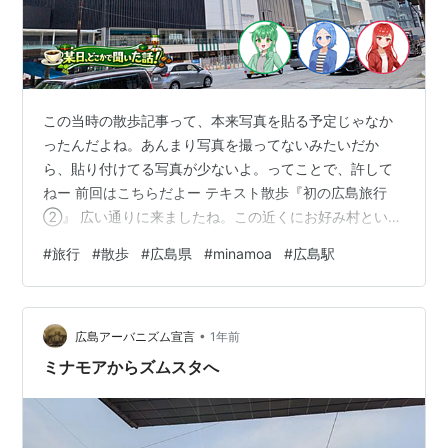
この当時の散歩記事って、本来写真を貼る予定じゃなか
ったんだよね。あんまり写真を撮ってないみたいだか
ら、貼り付けてる写真が少ないよ。ってことで、許して
ねー 前回はこちらだよー テキスト散歩『初の広島旅行
②』 広い通りに来ましたね。この近くにお好み村とい
う、お好み焼きが食べれるお店が集まる場所があるみた
#
旅行
#
散歩
#
広島県
#
minamoa
#
広島駅
いです そうねぇ、広島県に来たならお好み焼きが食べた
かったのよ。でも……ねぇ 冬風 そうなんですよ。昨日あ
ることがありましてね…… 昨日、夕方──。 お好み焼き屋
•
どもー、未虎ちゃん居るかい？ お、冬風ちゃんと小永光
広島アーバニズム宣言
1年前
さんも来てんだね～ お好み焼き屋のおっちゃんではない
ミナモアからズムスタへ
か。休憩か？ お好み焼き屋 そう…