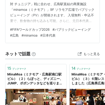
対 チュニジア」戦に合わせ、広島駅直結の商業施設
「minamoa（ミナモア）」9F ソラモア広場でパブリック
ビューイング（PV）が開催されます。 入場無料・申込不
要で、飲食物の持ち込みも可能。さらに、元日本代表の
駒野友一さん、青山敏弘さんがゲストとして登場し、会
#
FIFAワールドカップ2026
#
パブリックビューイング
場を盛り上げます。 本記事では、開催概要、持ち物、注
#
広島
#
minamoa
#
日本代表
意事項、アクセス情報をまとめています。 この記事でわ
かること 広島・minamoaで開催されるW杯2026パブリ
ックビューイングの概要 ゲスト出演者（元日本代表）と
ネットで話題
もっと見る
MC情報 飲食持ち込みOKの楽しみ方 持ち物・服装・注
意…
15
14
ブックマーク
ブックマーク
MinaMoa（ミナモア・広島駅南口駅
MinaMoa（ミナモ
ビル）（２）らぼっと、ディズニー、
ビル）（３）６階レス
JUMP、ポポンデッタなどを巡りまし
しました（広島県広島
た（広島県広島市南区松原町２－３
－３７） - 何でも見
７） - 何でも見てやろう！瀬戸内海の
海の小さな旅！
小さな旅！