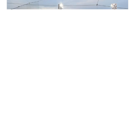
ミナモアが開業して大きく変わったことの一つに、ズム
スタ（マツダスタジアム）へのアクセスがあります。 先
日、今年初の野球観戦に行ってきて、そのアクセスを体
験してきたので、今回はその報告です。 大きく変わっ
た、と言っても、ミナモアとeki-cityがデッキで繋がっ
た、というものなのですが、まあ、まちづくりに興味が
#
広島
#
広島カープ
#
ミナモア
#
minamoa
ある人は、こういう整備、好きですよね。人工地盤と