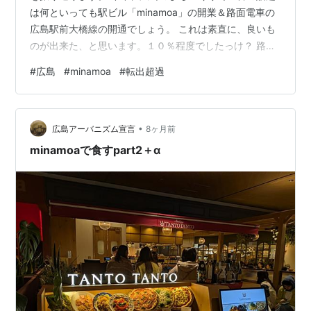
は何といっても駅ビル「minamoa」の開業＆路面電車の
広島駅前大橋線の開通でしょう。 これは素直に、良いも
のが出来た、と思います。１０％程度でしたっけ？ 路面
電車の利用者数が増えたのですよね。確かに、駅の改札
#
広島
#
minamoa
#
転出超過
口から路面電車への乗車が随分スムーズになりました。
youtu.be 一方で、ここ数年全国ワーストが続いている広
島県人口の転出超過。これ、改善が見られませんね…。
•
まあ、これは、構造的な問題が大きく、そう簡単にどう
広島アーバニズム宣言
8ヶ月前
こうできる問題ではないですね。 よく、「広島の街とし
minamoaで食すpart2＋α
ての魅力が向上すれば…」…