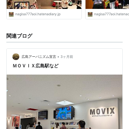
nagisa777aoi.hatenadiary.jp
nagisa777aoi.hatenad
関連ブログ
•
広島アーバニズム宣言
3ヶ月前
ＭＯＶＩＸ広島駅など