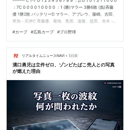
------- C 1-7 D 1 2 3 4 5 6 7 8 9 ：計D 1 0 1 3 1 1 0 0 0
：7C 0 0 0 0 1 0 0 0 0 ：1 (勝)マラー 3勝6敗 (負)斉藤
優 1勝2敗 バッテリーD マラー、アブレウ、藤嶋、吉田、
草加 - 石伊C 斉藤優、菊地、黒原、遠藤、益田、赤木 -
持丸 カープスタメン1 中 名原2 二 菊池3 左 ファビアン4
#
カープ
#
広島カープ
#
プロ野球
三 坂倉5 一 モンテロ6 遊 小園7 右 佐々木8 捕 持丸9 投
斉藤優 -----------------------------…
•
リアルタイムニュースNAVI
5日前
溝口勇児は立件ゼロ、ゾンビたばこ売人との写真
が燃えた理由