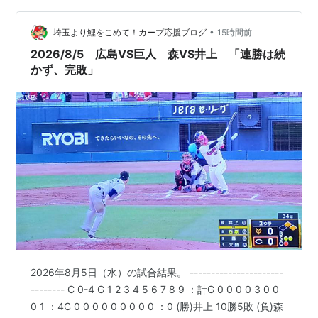
～～～～～～～～～～～～～～～～～～～～～～～～～
•
～～～ スタメン見て？って思ったが、橋上監督は野手も
埼玉より鯉をこめて！カープ応援ブログ
15時間前
休めるこ…
2026/8/5 広島VS巨人 森VS井上 「連勝は続
かず、完敗」
2026年8月5日（水）の試合結果。 ----------------------
-------- C 0-4 G 1 2 3 4 5 6 7 8 9 ：計G 0 0 0 0 3 0 0
0 1 ：4C 0 0 0 0 0 0 0 0 0 ：0 (勝)井上 10勝5敗 (負)森