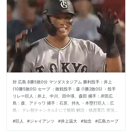
対 広島 8勝5敗0分 マツダスタジアム 勝利投手：井上
(10勝5敗0S) セーブ ：敗戦投手：森 (1勝2敗0S) ・投手
リレー巨人：井上、中川、田中瑛、森田 捕手：岸田広
島：森、アドゥワ 捕手：石原、持丸 ・本塁打巨人：広
島： テレ朝チャンネル2 にて観戦 解説：槙原寛己 実況：
初田啓介（TBS）～～～～～～～～～～～～～～～～～
#
巨人
#
ジャイアンツ
#
井上温大
#
知念
#
広島カープ
～～～～～～～～～～～Giants Official
Web(https://www.giants.jp/game/20260805_31021_1/)