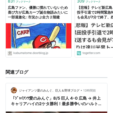
831
309
ブックマーク
ブックマーク
広島ファン、優勝に慣れていないため
【悲報】テレビ新広島
喜び方が広島カープ誕生物語みたいに
投手引退で2時間緊急
一部過激化 : 市況かぶ全力２階建
も会見が7分で終了、
トークショーに
kabumatome.doorblog.jp
togetter.com
関連ブログ
•
ジャイアンツ愛のみんぐ、巨人＆野球ブログ
13時間前
「ｼﾞｬｲｱﾝﾂ愛のみんぐ」8/5 巨人 4-0 広島 → 井上
キャリアハイの2ケタ勝利！最多勝争いのハルト
対決に期待高まる！