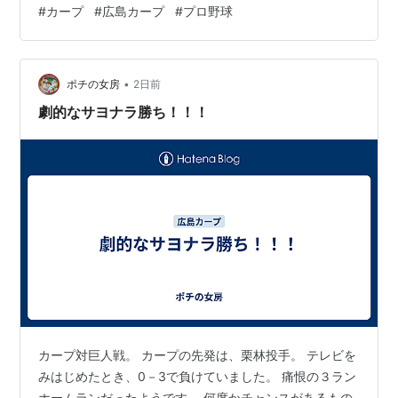
#
カープ
#
広島カープ
#
プロ野球
髙、辻、遠藤 - 持丸 カープスタメン1 中 大盛2 二 菊池3
左 ファビアン4 一 坂倉5 右 秋山6 遊 小園7 三 佐々木8
捕 …
•
ポチの女房
2日前
劇的なサヨナラ勝ち！！！
カープ対巨人戦。 カープの先発は、栗林投手。 テレビを
みはじめたとき、0－3で負けていました。 痛恨の３ラン
ホームランだったようです。 何度かチャンスがあるもの