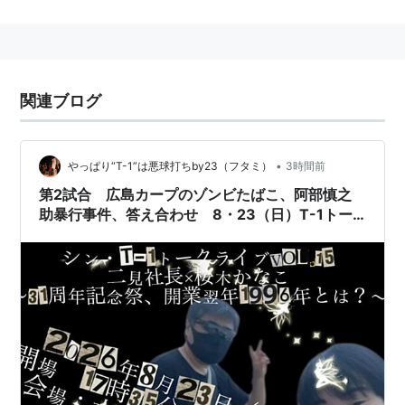
沿革
戦後復興の機運が高まり、1950年、広島にプロ野球
チームが誕生。
球団名が広島城の通称・鯉城より「広島カープ」と
関連ブログ
なる。
同年、セントラル・リーグに加盟。
•
やっぱり“T-1”は悪球打ちby23（フタミ）
3時間前
球団存亡の危機に直面、たる募金などで援助を募
り、選手やファンの支えもあって存続。
第2試合 広島カープのゾンビたばこ、阿部慎之
助暴行事件、答え合わせ 8・23（日）T-1トー
1959年、広島市民球場にホームグラウンドを移転。
クライブ15 二見社長×桜木かなこ～31周年記念
1968年、球団存亡の危機を救った東洋工業（現
祭、開業翌年1996年とは？～ 水道橋秘密基地2
MAZDA）に敬意を払い「東洋」の文字を冠し、「広
号
島東洋カープ」と改称。
転じて、広島東洋カープの略称でもある。
→広島東洋カープ