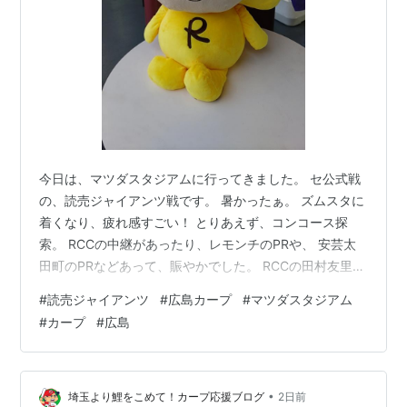
今日は、マツダスタジアムに行ってきました。 セ公式戦
の、読売ジャイアンツ戦です。 暑かったぁ。 ズムスタに
着くなり、疲れ感すごい！ とりあえず、コンコース探
索。 RCCの中継があったり、レモンチのPRや、 安芸太
田町のPRなどあって、賑やかでした。 RCCの田村友里ア
ナも居て、可愛いかったです。 レモンチやもりみんもい
#
読売ジャイアンツ
#
広島カープ
#
マツダスタジアム
たね。 グルメもいっぱい食って満足でした。 試合の方
#
カープ
#
広島
は、良いとこなし、残念な結果でした。 (カープ0-4ジャ
イアンツ)
•
埼玉より鯉をこめて！カープ応援ブログ
2日前