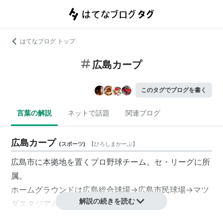
はてなブログ トップ
広島カープ
このタグでブログを書く
言葉の解説
ネットで話題
関連ブログ
広島カープ
(
スポーツ
)
【
ひろしまかーぷ
】
広島市に本拠地を置くプロ野球チーム。セ・リーグに所
属。
ホームグラウンドは
広島総合球場
→広島市民球場→マツ
解説の続きを読む
ダスタジアム