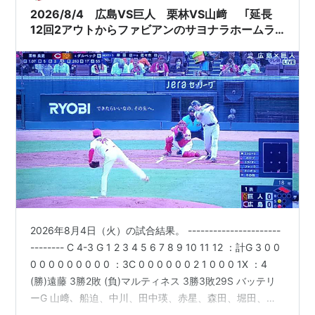
2026/8/4 広島VS巨人 栗林VS山﨑 「延長
12回2アウトからファビアンのサヨナラホームラ
ン！」
2026年8月4日（火）の試合結果。 ----------------------
-------- C 4-3 G 1 2 3 4 5 6 7 8 9 10 11 12 ：計G 3 0 0
0 0 0 0 0 0 0 0 0 ：3C 0 0 0 0 0 0 2 1 0 0 0 1X ：4
(勝)遠藤 3勝2敗 (負)マルティネス 3勝3敗29S バッテリ
ーG 山﨑、船迫、中川、田中瑛、赤星、森田、堀田、マ
ルティネス - 岸田C 栗林、菊地、黒原、益田、森浦、