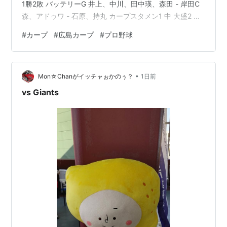
1勝2敗 バッテリーG 井上、中川、田中瑛、森田 - 岸田C
森、アドゥワ - 石原、持丸 カープスタメン1 中 大盛2 二
菊池3 左 ファビアン4 三 坂倉5 一 モンテロ6 遊 小園7 右
#
カープ
#
広島カープ
#
プロ野球
佐々木8 捕 石原9 投 森 ------------------------------ 5回
表、石塚ヒット、佐々木ヒット…
•
Mon☆Chanがイッチャぉかのぅ？
1日前
vs Giants