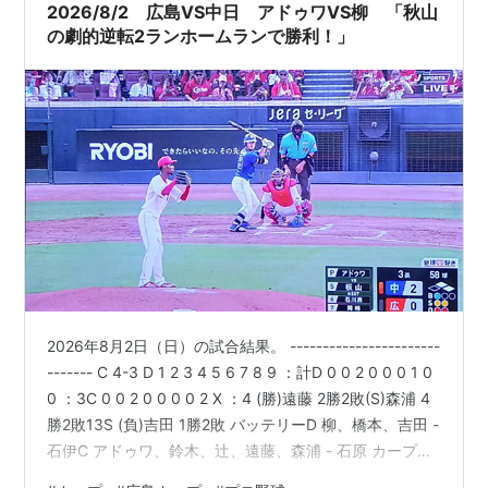
ン”涼介と広島カープの矢野・小園・田村がパーティに興
2026/8/2 広島VS中日 アドゥワVS柳 「秋山
じる写真が掲載。写真の一枚にはエ…
の劇的逆転2ランホームランで勝利！」
2026年8月2日（日）の試合結果。 -----------------------
------- C 4-3 D 1 2 3 4 5 6 7 8 9 ：計D 0 0 2 0 0 0 1 0
0 ：3C 0 0 2 0 0 0 0 2 X ：4 (勝)遠藤 2勝2敗(S)森浦 4
勝2敗13S (負)吉田 1勝2敗 バッテリーD 柳、橋本、吉田 -
石伊C アドゥワ、鈴木、辻、遠藤、森浦 - 石原 カープス
タメン1 中 大盛2 遊 小園3 左 ファビアン4 一 坂倉5 右