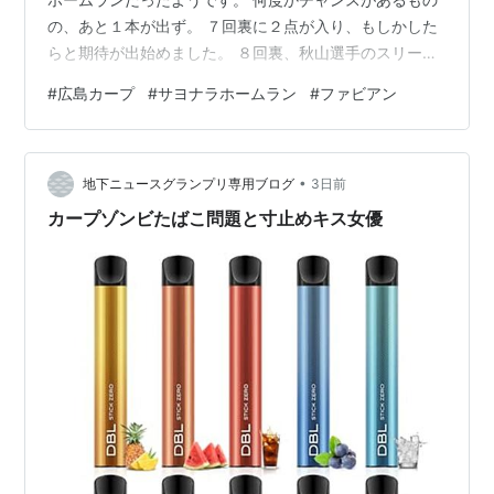
の、あと１本が出ず。 ７回裏に２点が入り、もしかした
らと期待が出始めました。 ８回裏、秋山選手のスリーベ
ースから同点に追いつきます。 延長に入って、試合が全
#
広島カープ
#
サヨナラホームラン
#
ファビアン
く動かず。 １２回裏２アウトで、ファビアン選手のサヨ
ナラホームラン！！！ ファビアン選手の日に、なりまし
た。 それにしても、栗林投手がおりたあと、中継ぎ陣
•
が、頑張ったと思います。 チーム一丸での勝利です。 こ
地下ニュースグランプリ専用ブログ
3日前
の調子で、勝ちを積み重ねていってほしいです。 余談で
カープゾンビたばこ問題と寸止めキス女優
すが、最初は、広島ホーム…