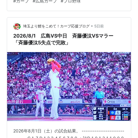
#
カープ
#
広島カープ
#
プロ野球
秋山6 三 佐々木7 二 菊池8 捕 石原9 投 アドゥワ --------
---------------------- 3…
•
埼玉より鯉をこめて！カープ応援ブログ
5日前
2026/8/1 広島VS中日 斉藤優汰VSマラー
「斉藤優汰5失点で完敗」
2026年8月1日（土）の試合結果。 -----------------------