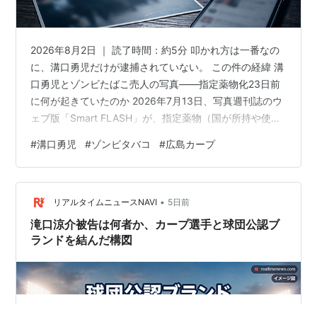
2026年8月2日 ｜ 読了時間：約5分 叩かれ方は一番なの
に、溝口勇児だけが逮捕されていない。 この件の経緯 溝
口勇児とゾンビたばこ売人の写真——指定薬物化23日前
に何が起きていたのか 2026年7月13日、写真週刊誌のウ
ェブ版「Smart FLASH」が、指定薬物（国が所持や使用
を原則禁止した薬物）の売人とされる男と実業家・ 溝口
#
溝口勇児
#
ゾンビタバコ
#
広島カープ
勇児 氏（41）が並ぶ写真を報じた。 溝口氏はその日のう
ちにXで釈明したが、彼自身が薬物で捕まったわけではな
い。 本人と会社は 違法な関わりを否定 している。 問題
•
は「写っていた」こと、そして写っていた日そのものに
リアルタイムニュースNAVI
5日前
ある。 写真に写っただけの溝口氏が、なぜここまで炎…
滝口涼介被告は何者か、カープ選手と球団公認ブ
ランドを結んだ構図