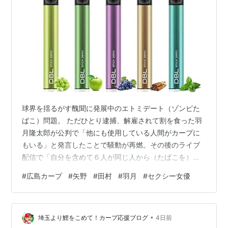
球界を揺るがす醜聞に発展中のエトミデート（ゾンビた
ばこ）問題。 ただひとり逮捕、解雇されて割を食った羽
月隆太郎が公判で「他にも使用している人間がカープに
もいる」と発言したことで騒動が再燃。その後のライブ
配信で「自分を含めて６人が同じ人から（たばこを）買
っている」とライナー性の打球を打ち込んだ。葉月がこ
#
広島カープ
#
矢野
#
田村
#
羽月
#
セクシー女優
のような「暴露」を始めたのは、仲間だと思っていたそ
の選手たちが、騒動後に一切の連絡を絶ったことからだ
という。 やっぱり義理人情は大事なんだね。 ７月に入り
•
SmartFLASHがゾンビたばこの売人、滝口”サナエトーク
埼玉より鯉をこめて！カープ応援ブログ
4日前