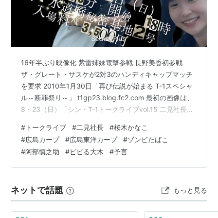
歴代監督
石本秀一
（1950-1953）
白石勝巳
（1953-1960）
16年半ぶり映像化 紫雷姉妹電撃参戦 長野美香初参戦
門前真佐人
（1961-1962）
ザ・グレート・サスケが2対3のハンディキャップマッチ
白石勝巳
（1963-1965）
を要求 2010年1月30日「再び伝説が始まる T-1スペシャ
長谷川良平
（1965-1967）
ル～断罪祭り～」 t1gp23.blog.fc2.com 最初の画像は、
8・23（日）「シン・T-1トークライブvol.15 二見社長×
桜木かなこ～31周年記念祭、開業翌年1996年とは？～」
#
トークライブ
#
二見社長
#
桜木かなこ
ビジュアルポスター第四弾。 かなこさんに4種類のポス
#
広島カープ
#
広島東洋カープ
#
ゾンビたばこ
ターの作成して頂いたが、珍しく黒をベースにしたのが3
#
阿部慎之助
#
ビビる大木
#
予言
種類あった。 2026年8月23日（日）18時「シン・T-1ト
ークライブvol.15 二見社長×桜木かなこ～31周年記念祭、
開業翌年19…
ネットで話題
もっと見る