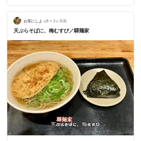
テルアネックスの基本情報 ・最寄り駅 / アクセス ・料金
・室内の設備…
•
お茶にしよっ‼︎
2ヶ月前
天ぷらそばに、梅むすび／驛麺家