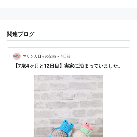
＞＞
路線案内 JR西日本
＜＜
■
山陽新幹線
（・
博多南線
）
（
博多南駅
←）
博多駅
…
新岩国駅
←「
広島駅
」→
東
広島駅
−
三原駅
−
新尾道駅
−
福山駅
…
岡山駅
…
新大阪駅
関連ブログ
■
東海道新幹線
直通（
新大阪駅以遠
）…(至・
京都駅
名古屋駅
新横浜駅
東京駅
)
■
九州新幹線
直通（
博多駅以遠
）…(至・
新鳥栖駅
久
•
マリンカ日々の記録
4日前
留米駅
熊本駅
川内駅
鹿児島中央駅
)
【7歳4ヶ月と12日目】実家に泊まっていました。
R
G
山陽本線
（
山陽線
）
下関駅
…
岩国駅
…
横川駅
−
新白島駅
←「
広島駅
」→
天
神川駅
…
瀬野駅
…
白市駅
…
三原駅
…
岡山駅
…
Y
呉線
（「
広島駅
」→
天神川駅
−
向洋駅
）−
海田市駅
−
矢野
駅
−
坂駅
…
呉駅
…
広駅
…
竹原駅
…
三原駅