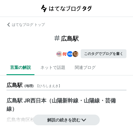
はてなブログ トップ
広島駅
このタグでブログを書く
言葉の解説
ネットで話題
関連ブログ
広島駅
(
地理
)
【
ひろしまえき
】
広島駅 JR西日本（山陽新幹線・山陽線・芸備
線）
広島市南区
松原町
にある、
JR西日本
の駅。
解説の続きを読む