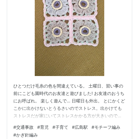
ひとつだけ毛糸の色を間違えている。 土曜日、習い事の
前にこども園時代のお友達と遊びました! お友達のおうち
にお呼ばれ。 楽しく遊んで… 日曜日も外出。 とにかくど
こかに出かけないとうるさいのでストレス。出かけても
ストレスだが家にいてストレスかかる方が大きいのでお
出かけ😅 広島市内へ。 広島駅の改札が全部カープ 広島
#
交通事故
#
育児
#
子育て
#
広島駅
#
モチーフ編み
ゲートパーク（市民球場跡地） でマルシェがありお知り
#
かぎ針編み
合いの方が出店しているのでバスで原爆ドーム前まで。