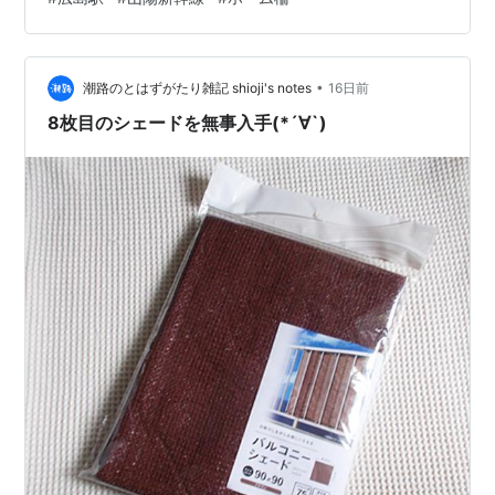
「なぜ柵があるのに入れたのか」、そして「自分の乗る
新幹線は大丈夫なのか」の2つだろう。 この記事でわか
ること 接触した男性は重傷、でも意識はあった 約40分
•
の停止で2万3000人の足が止まった 柵を越えた駅は、柵
潮路のとはずがたり雑記 shioji's notes
16日前
が半分の駅だった 線路に入るだけで問われる、重い代償
8枚目のシェードを無事入手(*´∀`)
…