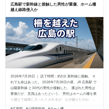
広島駅で新幹線と接触した男性が重傷、ホーム柵
越え線路侵入か
2026年7月26日 ｜ 読了時間：約5分 新幹線に接触。 そ
れでも命はあった。 2026年7月26日の昼、JR 広島駅 で
山陽新幹線 と30代の男性が接触した。 運ばれた男性は
重傷だが、意識はあったという。 男性はホームの柵を乗
り越えて線路に入ったとされるが、なぜ越えたのか、そ
の動機は警察もまだ明らかにしていない。 気になるのは
#
広島駅
#
山陽新幹線
#
ホーム柵