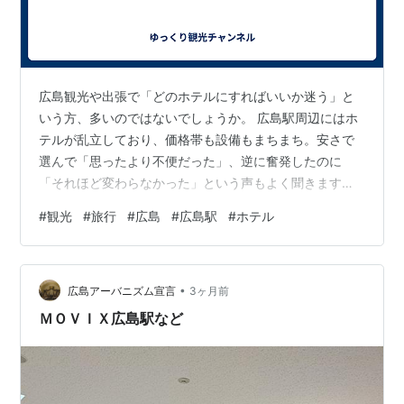
広島観光や出張で「どのホテルにすればいいか迷う」と
いう方、多いのではないでしょうか。 広島駅周辺にはホ
テルが乱立しており、価格帯も設備もまちまち。安さで
選んで「思ったより不便だった」、逆に奮発したのに
「それほど変わらなかった」という声もよく聞きます。
この記事では、格安重視の5,000円〜7,000円台と満足度
#
観光
#
旅行
#
広島
#
広島駅
#
ホテル
重視の9,000円〜13,000円台に分けて、広島駅周辺のホ
テルを全10軒ピックアップしました。 新幹線口・南口ど
ちらから来ても使いやすいホテルを、立地・設備・サー
•
ビスを軸に徹底比較しています。ぜひ旅のプランに合わ
広島アーバニズム宣言
3ヶ月前
せて参考にしてみてください。 【徹底比較】とにかく安
ＭＯＶＩＸ広島駅など
く！格安ホテル5選 ホ…