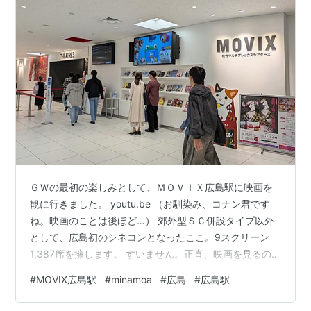
ＧＷの最初の楽しみとして、ＭＯＶＩＸ広島駅に映画を
観に行きました。 youtu.be （お馴染み、コナン君です
ね。映画のことは後ほど…） 郊外型ＳＣ併設タイプ以外
として、広島初のシネコンとなったここ。9スクリーン
1,387席を擁します。 すいません。正直、映画を見るの
なんておそらく５年以上ぶり（？）の私からすると、こ
#
MOVIX広島駅
#
minamoa
#
広島
#
広島駅
のシネコンが、他のシネコンと比較してどれだけ優れて
いるのか等、よく分かりません。 ただ、まあ、昔と比較