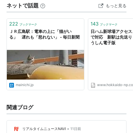
１
1号線、
２
2号線、
５
5号線、
６
6号線
ネットで話題
もっと見る
いない… 他にもクレープやケーキなど美味しそうだった
ので絶対また行こう。絶…
「
広島駅停留場
［
M1
］」→
猿猴橋町停留場
［
M2
］…
222
143
ブックマーク
ブックマーク
利用可能な別の鉄道路線
ＪＲ広島駅：電車の上に「猫がい
日ハム新球場アクセス
JR西日本 山陽新幹線・山陽線・芸備線・呉線・可
る」 遅れも「怒れない」 - 毎日新聞
で対応 新駅は先送り
うしん電子版
部線
→
広島駅
○
リスト
：
駅つきキーワード
○
リスト
：
駅キーワード
mainichi.jp
www.hokkaido-np.co
関連ブログ
•
リアルタイムニュースNAVI
11日前