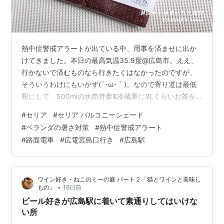
熱中症警戒アラートが出ている中、用事を済ませに出か
けてきました。本日の最高気温35.9度@広島市。ええ、
行かないで済むものなら行きたくはなかったのですが、
そういうわけにもいかず(´･ω･｀)。なので寄り道は最低
限にして、500mlの水筒持参&冷蔵庫に3Lくらいお茶を
用意していきました。 その最低限、唯一の収穫がこち
#
セリア
#
セリア バルコニーシェード
ら。 すみません、容量節約も兼ねて画像は使い回してお
#
ベランダの暑さ対策
#
熱中症警戒アラート
ります💦(まったく同じものだし💦💦)。 shiojis-
#
路面電車
#
広電宮島口行き
#
広島駅
note.hatenablog.com 街の真ん中にあるセリアにはこの
バルコニーシェードのブラウンがたくさんありました。
色違いも、ほかの種類のシェードやオーニングも揃って
ワイン好き・ねこのミーの庭 パート２「猫とワインと美味し
て。と…
•
もの」
16日前
ビール好きが広島駅に着いて素通りしてはいけな
い所