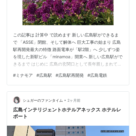
この記事は 計算中 で読めます 新しい広島駅ができるま
で 「ASSE」閉館、そして解体へ 巨大工事の始まり 広島
駅再開発最大の特徴 路面電車が「駅2階」へ 少しずつ姿
を現した新駅ビル 「minamoa」開業へ 新しい広島駅がで
きるまで はじめに 広島の玄関口として長年親しまれてき
た広島駅。かつての駅ビル「ASSE」が役目を終え、新た
#
ミナモア
#
広島駅
#
広島駅再開発
#
広島電鉄
に誕生した"minamoa（ミナモア）"を中心とした新駅ビ
ルへと生まれ変わりました。本記事では、広島駅再開発
の流れを、建設中の風景や工事の様子を振り返りながら
•
紹介します。日々変化していった広島駅の記録です。 広
シュガーのファンタイム
2ヶ月前
島駅の歴史 広島駅は、1894年に山陽鉄道の開通ととも
広島インテリジェントホテルアネックス ホテルレ
に…
ポート