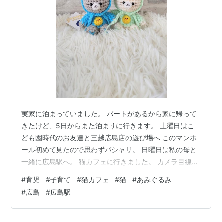
B
可部線
あき亀山駅
…
可部駅
…
緑井駅
−
大町駅
…
三滝駅
−
横川駅
（−
新白島駅
←「
広島駅
」）
P
芸備線
「
広島駅
」→
矢賀駅
−
戸坂駅
…
下深川駅
…
狩留家駅
…
志和口駅
…
向原駅
…
甲立駅
…
三次駅
実家に泊まっていました。 パートがあるから家に帰って
利用可能な別の鉄道路線
きたけど、5日からまた泊まりに行きます。 土曜日はこ
広島電鉄市内線
→
広島駅電停
ども園時代のお友達と三越広島店の遊び場へ このマンホ
ール初めて見たので思わずパシャリ。 日曜日は私の母と
広島駅電停 広島電鉄（本線）
一緒に広島駅へ。 猫カフェに行きました。 カメラ目線の
猫ちゃん ラボットショップ いつも服が着せ替えられてい
広島市南区松原町
にある、
広島電鉄
の
路面電車停留場
。
#
育児
#
子育て
#
猫カフェ
#
猫
#
あみぐるみ
て可愛い〜 広島駅での昼食 人が少ない穴場カフェがあっ
■
広島電鉄本線
#
広島
#
広島駅
て初めてアンデルセン以外で食べられました。笑 ひーく
路線系統
んはクロックムッシュ 私と母はオムライス。 デミグラス
ソースかけたバージョンの写真も撮ったのに保存されて