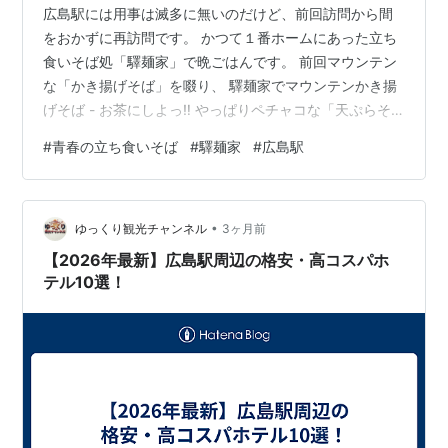
広島駅には用事は滅多に無いのだけど、前回訪問から間
をおかずに再訪問です。 かつて１番ホームにあった立ち
食いそば処「驛麺家」で晩ごはんです。 前回マウンテン
な「かき揚げそば」を啜り、 驛麺家でマウンテンかき揚
げそば - お茶にしよっ‼︎ やっぱりペチャコな「天ぷらそ
ば」490円（税込）だよなと、やり直しです。 高校生の
#
青春の立ち食いそば
#
驛麺家
#
広島駅
頃の懐かしい味、健在です。 そして「梅おむすび」200
円（税込）も頼みました。 そばにむすび、磯の香りが良
い。 最高の組み合わせ👍 5月19日のおはようラジオで本
•
名さんが「永六輔さんはおにぎりという日本語はなく、
ゆっくり観光チャンネル
3ヶ月前
おむすびが正しいと言っていた」と紹介していました。
【2026年最新】広島駅周辺の格安・高コスパホ
気になったので、調…
テル10選！