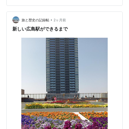
雨が酷い☔ 残念ながらちょうどご不在の時で会えず後で
また来ようと思ったがひーが『しんどい』と。 最初、土
曜日の疲れかな〜と。 こども科学館で遊ぶ!と途端に元気
•
旅と歴史の記録帖
2ヶ月前
になるので行く。 一通…
新しい広島駅ができるまで