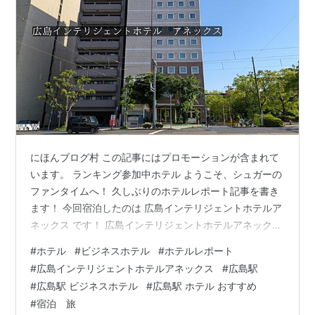
にほんブログ村 この記事にはプロモーションが含まれて
います。 ランキング参加中ホテル ようこそ、シュガーの
ファンタイムへ！ 久しぶりのホテルレポート記事を書き
ます！ 今回宿泊したのは 広島インテリジェントホテルア
ネックス です！ 広島インテリジェントホテルアネックス
とある資格取得のために広島に1泊2日したときに泊まり
#
ホテル
#
ビジネスホテル
#
ホテルレポート
ました！ この記事では、広島インテリジェントホテルア
#
広島インテリジェントホテルアネックス
#
広島駅
ネックスのアクセスや宿泊費、室内の設備などについて
#
広島駅 ビジネスホテル
#
広島駅 ホテル おすすめ
レビューを書いていうこうと思います！ ではいきましょ
#
宿泊 旅
う！ ■この記事で分かること ・広島インテリジェントホ