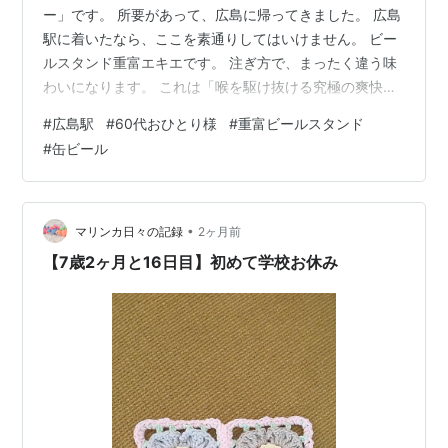
ー」です。 所要があって、広島に帰ってきました。 広島
駅に着いたなら、ここを素通りしてはいけません。 ビー
ルスタンド重富エキエです。 注ぎ方で、まったく違う味
わいになります。 これは「喉を駆け抜ける究極の爽快感
とキレのある味わいが最大の特徴の一度注ぎ」 周囲に、
#
広島駅
#
60代おひとり様
#
重富ビールスタンド
お惣菜を売ってる店舗があるので、事前に調達しておき
#
缶ビール
ます。 60代おひとり様は、広島駅で、焼き鳥とサラダ、
グイっと一杯のランチでした(笑) 家で飲む時に、缶ビー
ルでどう美味しく注ぐかも、動画でアップされていま
す。 www.youtube.com www.jbja.jp note.com …
•
マリンカ日々の記録
2ヶ月前
【7歳2ヶ月と16日目】初めて学校お休み