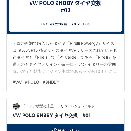
今回の新調で購入したタイヤ「Pirelli Powergy」サイズ
は195/55R15 指定サイズタイヤがリリースされている 既
存タイヤも「Pirelli」で「P1 verde」である 「Pirelli」を
選ぶのもタイヤデザインがヨーロピアン イタリーの雰囲
気が漂うも製造はアジアン中華である 今から10年前に中
国企業に吸収されている しかし タイヤショップの職人か
#
VW
#
POLO
#
9NBBY
らは変わらぬ作り込みでビードが強固であり 摩耗が早い
ながらもタイヤ本来の性能を引き出す良さがあると言わ
れている タイヤにも一長一短があり向き不向きもある ヨ
•
ーロッパ製造製を好んで探し選んできたが ヨーロッパ仕
「ドイツ模型の床屋 フリジーレン」
1年前
込みのアジア製造品が主流で…
VW POLO 9NBBY タイヤ交換 #01