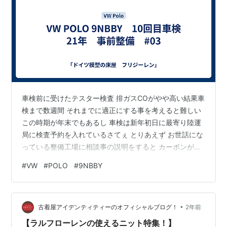
車検前に受けたテスター検査 排ガスCOがやや高い結果車
検まで数週間 それまでに適正にする事を考えると難しい
この時期が年末でもあるし 車検は新年初日に最寄り陸運
局に検査予約を入れているさてぇ とりあえず お世話にな
っている整備工場に相談事の説明をすると カーボンが溜
まっているかも クルマを持ってきてぇ早速の入庫 排ガス
#
VW
#
POLO
#
9NBBY
テスターのプローブをマフラーに入れて検査 CO 1.6 HC
98 やはりCOがやや高いアクセルを踏んで しばらく
2000回転強で吹かしてみるも CO 1.8 HC230 やはり高い
•
すると 一部の吸気パイプを外してもらうと 計測はCO
古着屋アイデンティティーのオフィシャルブログ！
2年前
0.01 HC 10 適正値である問題はカーボ…
【ラルフローレンの使えるニット特集！】