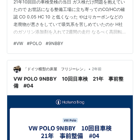
21年10回目の車検受検の当日 ガス検だけ問題を抱えてい
たので お世話になる整備工場に立ち寄ってのCO/HCの確
認 CO 0.05 HC 10 と低くなった やはりカーボンなどの
老廃物が悪さをしていて吸気系を苦しめていたのか H社
のガソリン添加剤を入れて2週間の走行 なるべく高回転
でエンジンを回してみて効果が表れた これで車検検査項
#
VW
#
POLO
#
9NBBY
目の事前点検を済ませて陸運局に向かった
•
「ドイツ模型の床屋 フリジーレン」
2年前
VW POLO 9NBBY 10回目車検 21年 事前整
備 #04