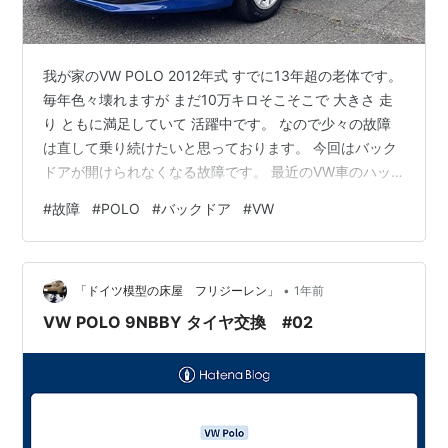
我が家のVW POLO 2012年式 すでに13年超の老体です。
毎年色々壊れますが まだ10万キロそこそこで 大きさ 走
り ともに満足していて 活躍中です。 なので少々の故障
は直して乗り続けたいと思っております。 今回はバック
ドアが開けられなくなる故障です。 最近のVW車のハッ
チバックタイプの多くはリアハッチのVWエンブレムを押
#
故障
#
POLO
#
バックドア
#
VW
すと ロックが外れ開くような仕組みになっている車が多
いと思います。 我が家のPOLOも同様ですが 動画のよう
に 押しても開かなくなってしまいました。 エンブレムを
•
押してもジィジィ～と鳴って開きません。 ネットで調べ
「ドイツ模型の床屋 フリジーレン」
1年前
ると アクチュエーターの不具合の様で アクチュエータ
VW POLO 9NBBY タイヤ交換 #02
ー…