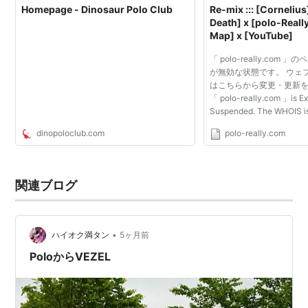
Homepage - Dinosaur Polo Club
Re-mix ::: [Cornelius
Death] x [polo-Reall
Map] x [YouTube]
「 polo-really.com
が無効な状態です。 ウェ
はこちらから変更・更新
「 polo-really.com 」is Ex
Suspended. The WHOIS is
dinopoloclub.com
polo-really.com
関連ブログ
•
ハイオク満タン
5ヶ月前
PoloからVEZEL