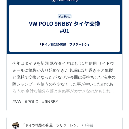
今年はタイヤを新調 既存タイヤはもう5年使用 サイドウ
ォールに亀裂が入り始めてきた 以前は3年過ぎると亀裂
と摩耗で交換となったが なぜか今回は長持ちした 洗車の
際シャンプーを使うのを少なくした事が幸いしたのであ
ろうか 余計な油分を落とさぬ事がカナメなのかもしれな
い
#
VW
#
POLO
#
9NBBY
•
「ドイツ模型の床屋 フリジーレン」
1年前