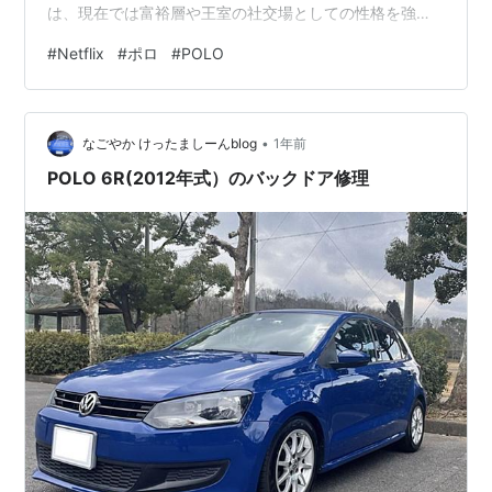
は、現在では富裕層や王室の社交場としての性格を強く
帯びている。アルゼンチンが競技水準・馬の育成・選手
#
Netflix
#
ポロ
#
POLO
層の厚さで世界をリードする一方、イギリスやアメリカ
では「上流階級の象徴」として語られることが多い。本
作は2024年のUSオープンを中心にした作品である。 批
•
判も受け止めつつ異文化として楽しむ ドキュメンタリー
なごやか けったましーんblog
1年前
映像でしかわからない競技の細部 ふたりのレジェンド
POLO 6R(2012年式）のバックドア修理
「ナチョ・フィゲラス」と「アド…