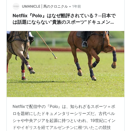
•
いではない、むしろ好印象です。 デザイン・質感（の見
UMANICLE | 馬のクロニクル
1年前
せ方）ならアウディのQ2然り、HONDAに軍配が…
Netflix『Polo』はなぜ酷評されている？─日本で
は話題にならない“貴族のスポーツ”ドキュメンタ
リー
Netflixで配信中の『Polo』は、知られざるスポーツ＝ポ
ロを題材にしたドキュメンタリーシリーズだ。古代ペル
シャや中央アジアを起源に持つといわれ、19世紀にイン
ドやイギリスを経てアルゼンチンに根づいたこの競技