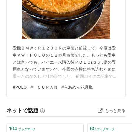
愛機ＢＭＷ：Ｒ１２００Ｒの車検と前後して、今度は愛
車ＶＷ：ＰＯＬＯの１２カ月点検でした。もっとも愛車
とは言っても、ハイエース購入後ＰＯＬＯはほぼ妻の専
用車となっていますので、今回の点検に持ち込むために
乗ったのが久しぶりの事でした。 前回バイクの記事でも
書いたとおり、ＰＯＬＯも直近のタイヤ交換だけは近く
#
POLO
#
ＴＯＵＲＡＮ
#
らあめん花月嵐
のオートバックスに持ち込みましたが、殆ど全てをディ
ーラーに任せています。このディーラーとはＰＯＬＯの
前のＴＯＵＲＡＮの時からの付き合いで、高松のディー
ネットで話題
もっと見る
ラーから新古車で買ったＴＯＵＲＡＮの面倒を、自社購
入のクルマでは無いにもかかわらず親身になって見てく
れたことから、付き合いが始まりました。その間の対…
104
60
ブックマーク
ブックマーク