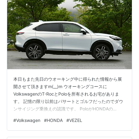
本日もまた先日のウオーキング中に得られた情報から展
開させて頂きますm(__)m ウオーキングコースに
VolkswagenのT-RocとPoloを所有されるお宅がありま
す。 記憶の限り以前はパサートとゴルフだったのでダウ
ンサイジング乗換えの認識です。 PoloがHONDAの
VEZELに入れ替わってた おいわい！ Volkswagen党だっ
#
Volkswagen
#
HONDA
#
VEZEL
たんじゃないんかい(ﾟдﾟ)! 勝手な推測ですが、雪道での
使い勝手＋乗り降りし易いSUVの方に向いたのでしょ
う。 この辺り最近のHONDAは強いです、わてくしも嫌