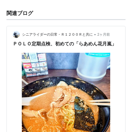
関連ブログ
•
シニアライダーの日常・Ｒ１２００Ｒと共に
2ヶ月前
ＰＯＬＯ定期点検、初めての「らあめん花月嵐」