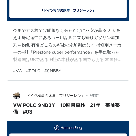
今までガス検では問題なく来ただけに不安が募る とりあ
えず帰宅途中にあるカー用品店に立ち寄りガソリン添加
剤を物色 有名どころのW社の添加剤はなく 補修剤メーカ
ーのH社「Prestone super performance」を手に取った
製造国はUKである H社の本社がある国でもある 本国仕込
みのガソリン添加剤に興味が沸き即購入 早速投入 ガソリ
#
VW
#
POLO
#
9NBBY
ンはほぼ満タンなので200ml添加剤を一本注いだ 車検ま
での2週間 どれだけの効き目があるか期待と不安が交差
するが 毎日クルマを走らせる事で燃焼室のカーボン除去
•
を試みる 師走の年の瀬 仕事の多忙とクルマのインシデン
「ドイツ模型の床屋 フリジーレン」
2年前
ト そして UK仕込みの高濃度PEA配合を…
VW POLO 9NBBY 10回目車検 21年 事前整
備 #03