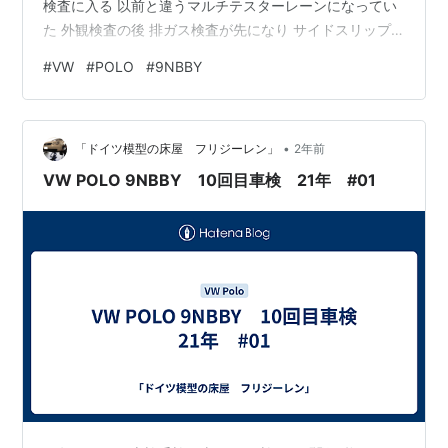
検査に入る 以前と違うマルチテスターレーンになってい
た 外観検査の後 排ガス検査が先になり サイドスリップ
検査 スピード検査がボタン申告になり ブレーキ検査 ヘ
#
VW
#
POLO
#
9NBBY
ッドライト検査 下回り検査になっていた 検査内容が更新
されていた 検査車両がいない事もあり数分の検査時間で
無事終了 21年10回目の車検適合となった 21年10回目 継
•
続自動車検査票
「ドイツ模型の床屋 フリジーレン」
2年前
VW POLO 9NBBY 10回目車検 21年 #01