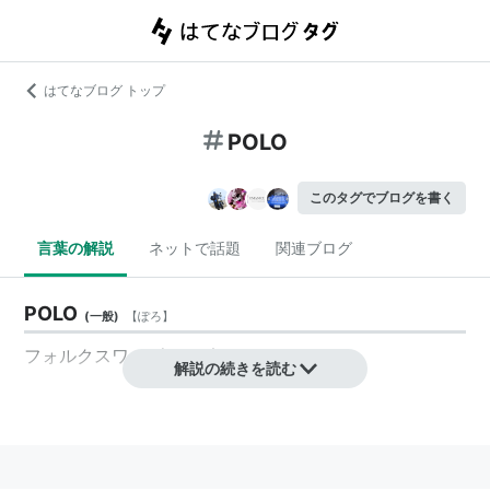
はてなブログ トップ
POLO
このタグでブログを書く
言葉の解説
ネットで話題
関連ブログ
POLO
(
一般
)
【
ぽろ
】
フォルクスワーゲン・ポロのこと
解説の続きを読む