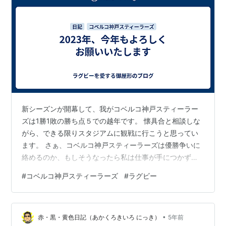
新シーズンが開幕して、我がコベルコ神戸スティーラー
ズは1勝1敗の勝ち点５での越年です。 懐具合と相談しな
がら、できる限りスタジアムに観戦に行こうと思ってい
ます。 さぁ、コベルコ神戸スティーラーズは優勝争いに
絡めるのか、もしそうなったら私は仕事が手につかず、
４月５月はドキドキした生活を送っていることでしょ
#
コベルコ神戸スティーラーズ
#
ラグビー
う。 リンク また、今年はワールドカップイヤー。 我が
コベルコ神戸スティーラーズから選ばれている選手の活
躍を大いに期待しています。
•
赤・黒・黄色日記（あかくろきいろ にっき）
5年前