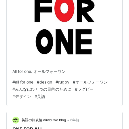
All for one. オールフォーワン
#
all for one
#
design
#
rugby
#
オールフォーワン
#
みんなはひとつの目的のために
#
ラグビー
#
デザイン
#
英語
•
英語の顔表情.airabuwo.blog
6年前
ONE FOR ALL