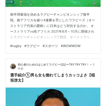
南半球最強を決めるラグビーチャンピオンシップ後半
戦。南アフリカを破り4連勝を手にしたワラビーズ（オー
ストラリア代表の愛称）に日本はどう対抗するのか。 オ
ーストラリアvs南アフリカ 2021年8月～10月に開催され
たラグビーチャンピオンシップ三戦目。オーストラリア
代表（通称ワラビーズ）は勝利に飢えていた。ニュージ
#
rugby
#
ラグビー
#
スポーツ
#
WOWWOW
ーランドに二連敗し、勝利を渇望していた。続く三戦
目、相手は世界ランキング１位の南アフリカ（通称スプ
リングボクス）だった。 大半のラグビーを知っている人
•
初心者のためのはじめてラグビー日記〜TRYTRYTRY！
5
の見解は「今までの結果を見ると、いい試合にはなりそ
年前
うだ。しかし、やはり勝つのはスプリングボクスだろ
選手紹介①男も女も惚れてしまうカッコよさ【稲
う…」だったと思う。 しかし、この日のワ…
垣啓太】