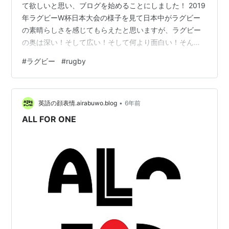
て欲しいと思い、ブログを始めることにしました！ 2019
年ラグビーW杯日本大会の様子を見て日本中がラグビー
の素晴らしさを感じてもらえたと思いますが、ラグビー
の奥は深い！そして広い！そして何より面白い！そんな
ラグビーの素晴らしさを少しでもお届けできればなと思
#
ラグビー
#
rugby
っています。 まずは簡単に筆者の自己紹介を。 身長
165cm、体重75Kg、ポジションは1番プロップ、好きな
ラグビー選手はトンプソンルーク選手、ラピースラプス
•
カフニ選手、立川理道選手です。 中学まで野球をしてい
英語の顔表情.airabuwo.blog
6年前
ましたが、高校入学後、1年生の教室にやってきたガタイ
ALL FOR ONE
のいい先輩たちに「ヒーローになれ…