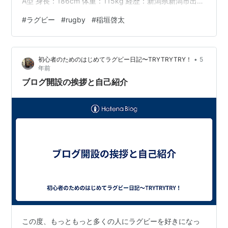
A型 身長：186cm 体重：115kg 経歴：新潟県新潟市出
身、新潟工業高校→関東学院大学→パナソニックワイル
#
ラグビー
#
rugby
#
稲垣啓太
ドナイツ ポジション：左プロップ 3人兄弟の末っ子で、
小学生のころから体重が100㎏を超えており、小、中学校
の頃は野球部に所属していた。本格的にラグビーを始め
•
初心者のためのはじめてラグビー日記〜TRYTRYTRY！
5
たのは高校からで、デビュー戦は高校一年の時の全国大
年前
会だった。 2019年W杯後、2019年１１月には元AKB48
ブログ開設の挨拶と自己紹介
の…
この度、もっともっと多くの人にラグビーを好きになっ