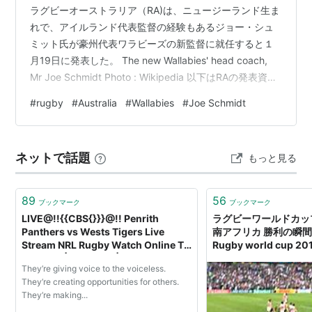
ラグビーオーストラリア（RA)は、ニュージーランド生ま
れで、アイルランド代表監督の経験もあるジョー・シュ
ミット氏が豪州代表ワラビーズの新監督に就任すると１
月19日に発表した。 The new Wallabies' head coach,
Mr Joe Schmidt Photo : Wikipedia 以下はRAの発表資料
から。日本語は機械翻訳を若干修正。英文は原文のま
#
rugby
#
Australia
#
Wallabies
#
Joe Schmidt
ま。 https://www.rugby.com.au/.../joe-schmidt-
wallabies-coach... シュミット氏は３月から２年間の契約
を結び、2025年のブリティッシュ＆アイリッシュ・ライ
ネットで話題
もっと見る
オンズ遠征終了…
89
56
ブックマーク
ブックマーク
LIVE@!!{{CBS{}}}@!! Penrith
ラグビーワールドカップ2
Panthers vs Wests Tigers Live
南アフリカ 勝利の瞬
Stream NRL Rugby Watch Online TV
Rugby world cup 20
HD 2018 | Calendar |
South Africa at the 
They’re giving voice to the voiceless.
connecticutmag.com
They’re creating opportunities for others.
They’re making...