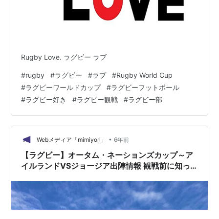
Rugby Love. ラグビー ラブ
#
rugby
#
ラグビー
#
ラブ
#
Rugby World Cup
#
ラグビーワールドカップ
#
ラグビーフットボール
#
ラグビー好き
#
ラグビー観戦
#
ラグビー部
•
Webメディア「mimiyori」
6年前
【ラグビー】オータム・ネーションズカップ～ア
イルランドVSジョージア出陣情報 観戦前に知っ
ておきたい5つのこと