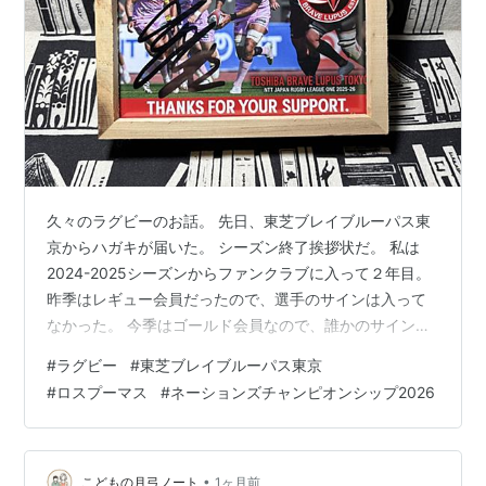
ノックオン
：ボールを前に落とす。
コラプシング
：故意にスクラムを崩す。
オーバーザトップ
：ボールの前方に倒れ相手にボー
ルが渡るのを妨げる。
スローフォワード
：
ラグビー
の場合、前方へのパス
は禁止されている。
オブストラクション
：相手のプレーを妨げる行為。
久々のラグビーのお話。 先日、東芝ブレイブルーパス東
ラッキング
：ラックのプレーヤーによる不正行為。
京からハガキが届いた。 シーズン終了挨拶状だ。 私は
ノーボールタックル：ボールを持ってないのにタッ
2024-2025シーズンからファンクラブに入って２年目。
クルを与える。
昨季はレギュー会員だったので、選手のサインは入って
なかった。 今季はゴールド会員なので、誰かのサインが
ノットリリースザボール：タックルで倒されてもボ
入ってるんだろうな〜と楽しみにしていた。 でも、サイ
ールを離さない。
#
ラグビー
#
東芝ブレイブルーパス東京
ンを見て「うん？誰？」と、じ〜っと見る…。 これまで
ピックアップ：スクラムやラック内のボールを拾い
#
ロスプーマス
#
ネーションズチャンピオンシップ2026
もらったことない選手のサインだ。 山本浩輝選手のサイ
上げる。
ンでした😉 そうか、山本選手だったんだ〜！ ファン感の
オフサイド：ボールより前からプレー。
時に何度も見たのに、写真撮らなかった、残念！ ハガキ
アクシデンタルオフサイド：偶然に味方に当たり優
の写真は3月22日、秩父宮ラグビー場でホンダヒートと対
•
こどもの月弓ノート
1ヶ月前