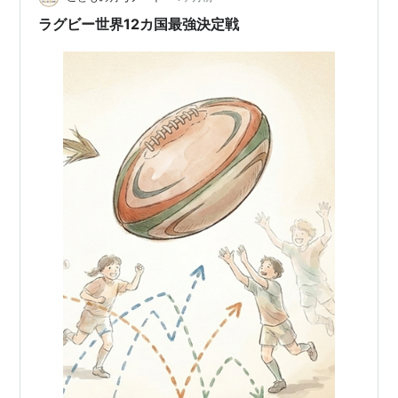
位になる。
戦した試合のもの。…
ラグビー世界12カ国最強決定戦
アーリータックル：相手がボールを受ける前にタッ
クルを与える。
レイトタックル：相手がボールを手放した後にタッ
クルを与える。
リフティング：ラインアウトの際にプレイヤーを抱
え上げる。
フォールオンザボール：転がったボールに覆い被さ
る。
得点方法
トライ
：ボールをゴールラインの内側でグラウンデ
ィングをすると5点。
ペナルティトライ
（
認定トライ
）：反則がなければ
トライになったであろう場合に与えられるトライ。5
点。