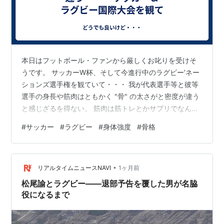
に囲まれた区域。
ライン
デッドボールライン
本日はフットボール・ファンから厳しくお叱りを受けそ
ゴールライン
うです。 サッカーW杯、そして今進行中のラグビー’ネー
タッチインゴールライン
ションズ選手権を観ていて・・・ 我が代表選手等と彼等
選手の身長や筋肉はともかく "骨" の太さがと密度が違う
22メートルライン
と感じざるを得ない。 筋肉は筋トレとかサプリでなんと
10メートルライン
かなるけど骨格は・・・ 高校＆大学ラグビー部の夏季合
ハーフウェイライン
#
サッカー
#
ラグビー
#
身体強度
#
骨格
宿所として名を知られている菅平（すがだいら）高原で
タッチライン
は筋肉サプリが花盛りで売られていますよ！ 骨格が強い
5メートルライン
彼等は： 身体同士が衝突しても "当たり負け" しない 程
•
に "体力" が基本、違うのでは？・・・って思うのです。
リアルタイムニュースNAVI
1ヶ月前
15メートルライン
ラグビーなんぞでは・・・ボールを持った相手強豪国選
松尾諭とラグビー——退部予告を覆した男が名脇
ボールの扱い方
手を倒すのにダブ…
役になるまで
ボールを脇に抱えて走る。