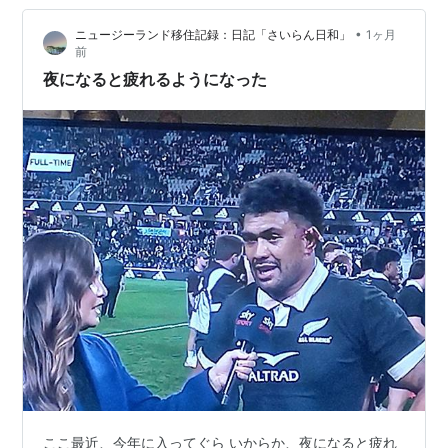
プレースキック：ドロップキックに対し、ピッチに
胆力を磨き、今の仕事に繋げた——そのルートを知る人
ボールを置いて蹴る。
•
ニュージーランド移住記録：日記「さいらん日和」
1ヶ月
は少ない。 この記事でわかること 松尾諭はどんな俳優な
前
パントキック
：ボールを手から離し、ピッチに付く
のか ラグビーを始めたのは兄のせいだった 「すぐ辞め
夜になると疲れるようになった
前に蹴る。
る」と言われた男が磨い…
フリーキック
：反則があった場合、その地点からプ
レースキック。直接ゴールは狙えない。
ペナルティキック
：大きな反則があった場合、その
地点からプレースキック。直接ゴールを狙える。
デッド：プレーが止まった状態。
グラウンディング
：インゴール内でボールをピッチ
に付けるか押さえる。
ドロップアウト：防御側によるドロップキック。ボ
ールがインゴールを越えた後、デッドになった場合
行う。
タッチダウン：味方のインゴールでボールを押さえ
込む。
モール：選手がボールを持っていて、そのボールを
ここ最近、今年に入ってぐら いからか、夜になると疲れ