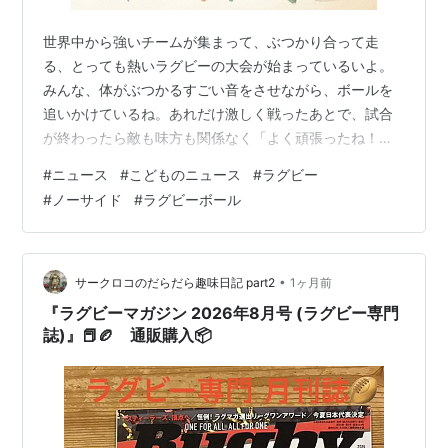
（
コンバージョン
）ゴール：トライ後に与えられ、
プレースキックで
ゴールポスト
の間と
クロスバー
の
世界中から強いチームが集まって、ぶつかり合って走
上を越えると2点。
る、とっても熱いラグビーの大会が始まっているいよ。
ペナルティゴール
：ペナルティキックがゴールポス
みんな、体がぶつかるすごい音をさせながら、ボールを
トの間とクロスバーの上を越えると3点。
追いかけているね。あれだけ激しく戦ったあとで、試合
が終わったら敵も味方も関係なく「よく頑張ったね！」
ドロップゴール
：ドロップキックがゴールポストの
って肩を組んでたたえ合うんだ。なんだか不思議で、か
間とクロスバーの上を越えると3点。
#
ニュース
#
こどものニュース
#
ラグビー
っこいいよね。 それにね、ラグビーのボールって、まる
#
ノーサイド
#
ラグビーボール
じゃなくて、ちょっとヘンテコなタマゴみたいな形をし
試合時間及び決着方法
ているんだよ。実は昔、動物の体のなかにある袋をその
40分ハーフ。選手の負傷などによるロスタイムもあ
ままボールに使っていたから、そんな形になったんだっ
り。
て。 まるいボールならピョンとまっすぐ跳ねるけれど、
•
サークロコのだらだら趣味日記 part2
1ヶ月前
このタマゴ型のボールは、どこに跳ねるか誰も分か…
トーナメントなどで決着が付かない場合はトライ
『ラグビーマガジン 2026年8月号 (ラグビー専門
数、それも同じ場合はコンバージョンゴールが多い
誌)』📕🏉 通販購入📦
ほうが勝利。
それでも決着が付かない場合は延長戦、更にドロッ
プキックを行う場合も。