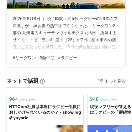
用されることになった。
その他、
タグラグビー
、タッチラグビーなどもある。
2026年8月8日 ｜ 読了時間：約5分 ラグビーの26歳のプ
ウェールズ・ニュージーランドなどでは国技となってい
ロ選手が、練習後の熱中症で亡くなった。 リーグワン2
る。
部の 九州電力キューデンヴォルテクス は8日、所属する
サイモニ・ヴニランギ 選手（26）が7日に福岡市内の病
ポジション
院で亡くなったと発表した。 3日の練習後に重い熱中症
の症状が出て搬送され、治療を受けたが回復しなかっ
ポジション名は国によって微妙に異なる。日本では以下
#
リーグワン
#
熱中症
#
ラグビー
た。 搬送から、わずか 4日後 のことだった。 フィジー出
のように呼ぶ。
身の若い選手の、突然の訃報だった。 鍛え抜かれた体で
も防げなかったのは、なぜなのか。 この記事でわかるこ
フォワード(FW)
ネットで話題
もっと見る
と 大東文化大から九州へ、加入1か月での訃報 3日の練習
フロントロー
後に発症、午後5時の気温は約35度 気温35度は「運動は
プロップ(PR)(1,3)
原…
フッカー(HO)(2)
964
948
ブックマーク
ブックマーク
NTTCom社員は本当にラグビー部員に
現役レフリーが答える
セカンドロー
おしかけられているのか？ - show log
はラグビーの「継続性」
ロック(LO)(4,5)
@yuyarin
サードロー
フランカー(FL)(6,7)