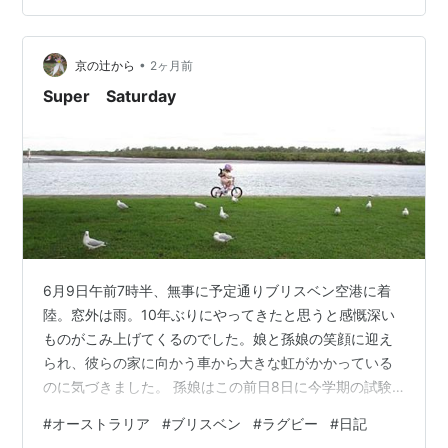
•
京の辻から
2ヶ月前
Super Saturday
6月9日午前7時半、無事に予定通りブリスベン空港に着
陸。窓外は雨。10年ぶりにやってきたと思うと感慨深い
ものがこみ上げてくるのでした。娘と孫娘の笑顔に迎え
られ、彼らの家に向かう車から大きな虹がかかっている
のに気づきました。 孫娘はこの前日8日に今学期の試験
を終えてホリデーに入っており、弟たちも来週末27日か
#
オーストラリア
#
ブリスベン
#
ラグビー
#
日記
らホリデー入り。私の今日までの12日間も、娘家族の“日