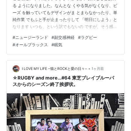
両チームの選手が密集して奪い合う状態。
る ようになりました。なんとな くやる気がなくなり、ビ
ラック：地面のボールを両チームの選手が密集して
ーズ を触っていてもデザインがま とまらなかったり、単
奪い合う状態。
純作業 でもふと手が止まったりして 「明日にしよう」と
なります いつも、という訳でもないの ですが、そう感じ
タックル
：ボールを持つ相手選手を一人又は複数の
る日があり それにも慣れてきたような⁉️ それまでの私は
選手によって倒すまたはボールを地面に触れさせる
#
ニュージーランド
#
副交感神経
#
ラグビー
午前11時でも 午後3時でも夜10時でもエネル ギーレベル
行為。
#
オールブラックス
#
眠気
がほとんど変わら ないというか、起きている限 り同じ感
フェアキャッチ
：ゴール前22mライン内で静止した
覚とペースで、思い つくことができた気がします 体質的
状態で相手からのボールを受け、「マーク」と叫
に眠くなりにくいこと もあって時間を決めて「もう 寝な
ぶ。フリーキックまたはスクラムとなる。
きゃ」とベッドに入らな いと、いくらでも思いつくこ と
•
I LOVE MY LIFE −猫とROCKと愛の日々−
1ヶ月前
アドバンテージ
：反則があっても受けた側が有利に
を…
☆RUGBY and more…#64 東芝ブレイブルーパ
進んでいる場合は、試合を止めず続行する。
スからのシーズン終了挨拶状。
シンビン
：不正行為を行った場合、10分間退場させ
られる。
ノーサイド
：試合終了。試合後は敵味方の区別がな
くなることから。
主な反則