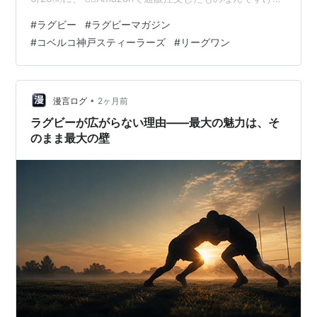
ど、 当日に届いちゃうんですね。📦 なんか申し訳ない
そして、伝統あるナショナルチームの大会である
シック
#
ラグビー
#
ラグビーマガジン
m(_ _)m これは👇🏻 ↑ラグビーパブリックX画像 表紙は歓
ス・ネイションズ
（旧ファイブ・ネイションズ）も人気
#
コベルコ神戸スティーラーズ
#
リーグワン
喜のスティーラーズ！ リーグワンの熱闘を振り返るラグ
が高い。
ビーマガジン8月号は本日発売。
https://t.co/xJplSTTKgN#ラグマガ #リーグワン #コベ
スーパー14
ルコ神戸スティーラーズ #ブ…
•
漫言ログ
2ヶ月前
ニュージーランド・豪州・南アフリカの強豪14チームが
ラグビーが広がらない理由――最大の魅力は、そ
のまま最大の壁
集う、南半球最高峰の大会。スーパー12が2006年から
14チームに拡大されスーパー14となった。
国内リーグのNPC（ニュージーランド）・カーリーカッ
プ（南アフリカ）も人気が高い。ただし、豪州では同じ
フットボール系で国技となっているオージーボールがあ
る為か、他の2国より劣る。
トップリーグ
日本では代表強化及び
ラグビー
人気復活を狙い2003年