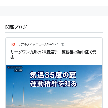
ラグビーフットボール
は、フットボールの一種。
ラ式蹴
球
。
このRugbyの短縮形「rug」に、人名を意味する「er」
をつけて、ラグビー選手を「ラガー（rugger）」とも呼
関連ブログ
ぶ。
起源は、中世ヨーロッパで行われていた民族フットボー
•
ルであり、1871年に競技規則が確立されラグビーが生ま
リアルタイムニュースNAVI
1日前
れた。
*1
リーグワン九州の26歳選手、練習後の熱中症で死
去
楕円形のボールを相手のインゴールまで手または足を使
って運び得点を競う。
大きく分けてユニオン
ラグビー
と
リーグラグビー
がある
が、単に
ラグビー
と呼ぶ場合は前者を指す。
プレーする人数によって15人制と7人制（セブンズラグ
ビー）に分けられる。一般には15人制だが、7人制はワ
ールドゲームズに採用され、2016年の
リオデジャネイ
ロオリンピック
より、オリンピック種目として正式に採