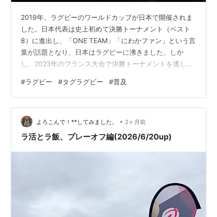
より社会人の全国リーグ「ジャパンラグビートップリー
グ」を立ち上げた。
2019年、ラグビーのワールドカップが日本で開催されま
発足前と比べハイレベルな試合が増えたが、プロ化や地
した。日本代表は史上初めて決勝トーナメント（ベスト
8）に進出し、「ONE TEAM」「にわかファン」という言
域密着など課題も多い。
葉が話題となり、日本はラグビーに沸きました。しか
し、2023年のフランス大会で決勝トーナメントを逃した
*1
:
ラグビーの発祥は1823年にイングランドの
ラグビー
ことで、熱が冷めていったように思います。 観客を熱狂
#
ラグビー
#
タグラグビー
#
普及
校で、
ウェッブ・エリス
少年がサッカー（フットボー
させられる競技ですが、日本では、なかなか広がってい
きません。むしろ、競技人口は静かに痩せ細っていま
ル）に熱中していて手でボールを扱うようになったのが
す。高体連の統計では、2023年度の高校の部員数は約1
始まりと言われているが、サッカーの誕生は1863年で
•
万7千人。20年前にあたる2003年度の約3万人から、ほ
よろこんで！**してみました。
2ヶ月前
あり、つじつまが合わない。この話は後年の作り話であ
ぼ半減しました。少子化を差し引いても、他競技より減
ラ活とラ飯、プレーオフ編(2026/6/20up)
り、全くのデマである。
り方が際立っています。なぜ…