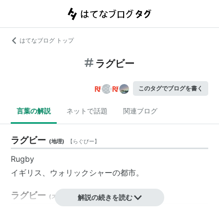
はてなブログ トップ
ラグビー
このタグでブログを書く
言葉の解説
ネットで話題
関連ブログ
ラグビー
(
地理
)
【
らぐびー
】
Rugby
イギリス
、
ウォリックシャー
の都市。
ラグビー
(
スポーツ
)
解説の続きを読む
【
らぐびー
】
[英] Rugby football