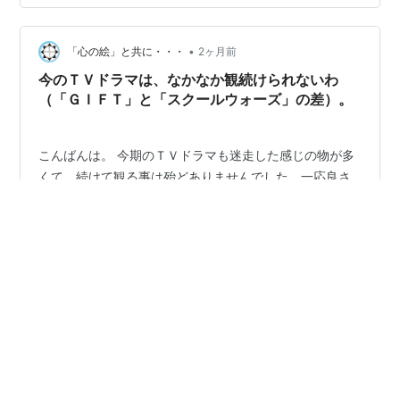
常”サイクルの中に混ぜてもらってのホリデーですが、そ
の合間をぬってランチやショッピング、末の子Lukasが所
•
属するクラブでのサッカーの試合の応援、その後は海辺
「心の絵」と共に・・・
2ヶ月前
でランチを楽しんだり…と心遣いにあずかり、おかげさ
今のＴＶドラマは、なかなか観続けられないわ
まで体調の変化もなく元気に過ご…
（「ＧＩＦＴ」と「スクールウォーズ」の差）。
こんばんは。 今期のＴＶドラマも迷走した感じの物が多
くて、続けて観る事は殆どありませんでした。一応良さ
そうなのは最初は観るのですけれど。中飛ばして、ラス