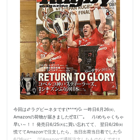
ワールドカップ
ラグビー
はオリンピック種目として1924年のパリ大会
で行われたが、1回限りで除外された。
しかし、1987年から4年に1度行われているラグビーワ
ールドカップはいまやオリンピック、FIFAワールドカッ
プと並ぶビッグイベントとして定着。
ラガーマン
なら誰もが憧れる世界最高の舞台。
欧州
ラグビー
の本場はサッカー同様欧州。その中でもイング
ランドの
プレミアシップラグビー
、フランスのトップ
16、イタリアの
スーパー10
に注目が集まる。
今回は🏉ラグビーネタです(*^^*)💦 一昨日6月26㈮、
特に母国であるイングランドのプレミアシップは北半球
Amazonの荷物が届きました📦Σ(￣。￣ﾉ)ﾉめちゃくちゃ
最強と言われる。
早い～！！ 発売日6/25㈭に買い忘れてて、 翌日6/26㈮
また、各国上位チームは
ハイネケンカップ
（欧州カッ
慌ててAmazonで注文したら、当日出荷当日着でした💦
プ）に進出。
6/26㈮に、 👆🏻Amazonで通販注文したものなんですけ