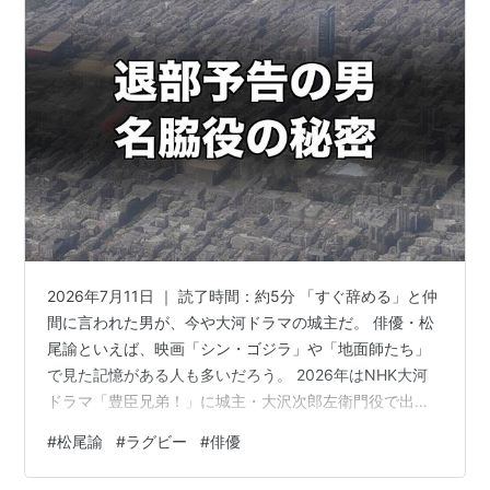
後方または真横へパスする。
前へ蹴り出す。
用語
キックオフ：試合開始またはハーフタイム後や得点
後の試合再開。
スクラム：FW全員が組んで押し合い、内側に入れら
れたボールを奪う。軽い反則やボールがプレーでき
ない状態になった時。
ラインアウト
：ボールがタッチライン外に出た際、
2026年7月11日 ｜ 読了時間：約5分 「すぐ辞める」と仲
横切った地点から投げ入れプレー再開。
間に言われた男が、今や大河ドラマの城主だ。 俳優・松
クイックスローイン
：ラインアウトの前に投げ入れ
尾諭といえば、映画「シン・ゴジラ」や「地面師たち」
る。
で見た記憶がある人も多いだろう。 2026年はNHK大河
ターンオーバー
：相手のボールを奪う。
ドラマ「豊臣兄弟！」に城主・大沢次郎左衛門役で出演
中だ。 そんな彼の俳優キャリアの出発点は、台本でもオ
ドロップキック
：プレー中にボールをバウンドさせ
#
松尾諭
#
ラグビー
#
俳優
ーディションでもなく、ラグビーのグラウンドにあっ
て蹴る。
た。 退部を予言された部員が、先輩を笑わせる一発芸で