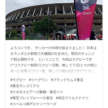
よろコンです。 サッカーのＷ杯が始まりました！ 日本は
オランダとの初戦で大健闘の引き分け。明日のチュニジ
ア戦も期待です。 ということで、今回はラグビーです
(^^;)ラグビー観戦(ラグビー活動、略してラ活)とその時に
食べた食事(ラグビー飯、略してラ飯)の話です(^^;) サッ
カーW杯が始まる少し前、ラグビー・リーグワンのプレ
#
ラグビー
#
リーグワン
#
ブラックラムズ東京
ーオフがありました。 今年は6試合中、5試合見てきまし
#
東京サンゴリアス
た。 1. 5/24(日) 準々決勝 クボタスピアーズ船橋・東京ベ
#
クボタスピアーズ船橋・東京ベイ
イ(リーグ戦3位・ユニホームはオレンジ) vs 東芝ブレイ
#
東芝ブレイブルーパス東京
#
埼玉ワイルドナイツ
ブルーパス東京(リーグ戦6位・ユニホームは白) ラグビー
#
コベルコ神戸スティーラーズ
リーグワンのプレーオフはリーグ戦の結果 準…