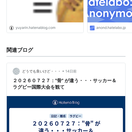
ナンバーエイト(No.8)(8)
バックス(BK)
ハーフバック
(HB)
yuyarin.hatenablog.com
anond.hatelabo.jp
スクラムハーフ(SH)(9)
スタンドオフ(SO)(10)
スリークォーターバック
(TB)
関連ブログ
ウイング(WTB)(11.14)
センター(CTB)(12,13)
•
フルバック(FB)(15)
どうでも良いけど・・・
14日前
２０２６０７２７："骨" が違う・・・サッカー＆
グラウンド
ラグビー国際大会を観て
フィールドオブプレー
：ゴールラインとタッチライ
ンに囲まれた区域。
インゴール
：ゴールライン、タッチインゴールライ
ン及びデッドボールラインに囲まれた区域。
22メートル区域
：ゴールラインと22メートルライン