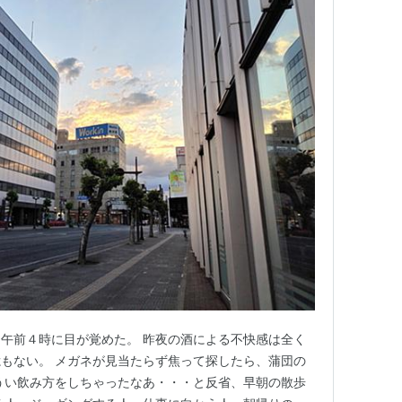
午前４時に目が覚めた。 昨夜の酒による不快感は全く
もない。 メガネが見当たらず焦って探したら、蒲団の
うい飲み方をしちゃったなあ・・・と反省、早朝の散歩