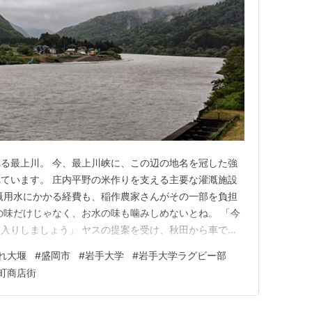
る最上川。 今、最上川峡に、この辺の地名を冠した強
ています。 庄内平野の米作りを支える主要な灌漑施設
漑用水にかかる経費も、稲作農家さんがその一部を負担
の味だけじゃなく、お水の味も噛みしめないとね。 「今
入りしましょう」 ヤスの提案を受け、秋田から車で来
つ。 約束の１０時に３０分前に着くと、同時に携帯が
れ大堰
#
盛岡市
#
岩手大学
#
岩手大学ラグビー部
 ＡＩが職場で日常化しているというヤスの話に聞き入
町商店街
。 蕎麦処を探して雫石界…