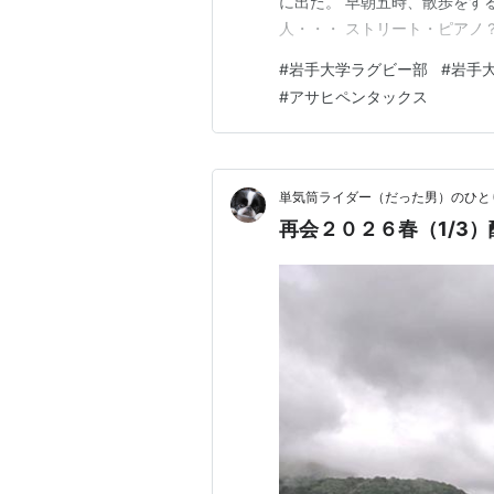
に出た。 早朝五時、散歩をす
人・・・ ストリート・ピアノ
ね。 上手に弾ける人を羨まし
#
岩手大学ラグビー部
#
岩手
風が強かったし、ここはビル風
#
アサヒペンタックス
かな？ この街には、乱暴な人
単気筒ライダー（だった男）のひと
再会２０２６春（1/3