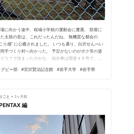
場に向かう途中、桜城小学校の運動会に遭遇。 部屋に
た太鼓の音は、これだったんだね。 無機質な都会の
こり感” に心癒されました。 いつも通り、白沢せんべい
岡手づくり村へ向かった。 予定がないのがボク等の盛
どう？で決まったのかな。 仙台車は国道４６号で、ボ
ながら来た。 往時の知る者として、来場者の少なさが
ラグビー部
#
宮沢賢治記念館
#
岩手大学
#
岩手県
族連れに、ボクはとても心を動かされてしまった。 それ
あるけど、ボク故の何…
•
りごと
2ヶ月前
ENTAX 編