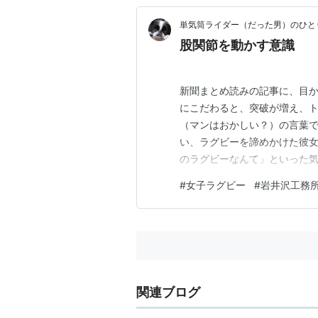
単気筒ライダー（だった男）のひと
股関節を動かす意識
新聞まとめ読みの記事に、目か
にこだわると、突破が増え、ト
（マンはおかしい？）の言葉で
い、ラグビーを諦めかけた彼女
のラグビーなんて」といった気
大会の記事からは、野球大好き
#
女子ラグビー
#
岩井沢工務
グビー大好き！野球大好き！の
厳しい環境でも、楽しい！！が
関連ブログ