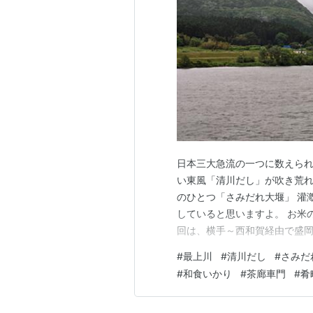
日本三大急流の一つに数えられ
い東風「清川だし」が吹き荒れ
のひとつ「さみだれ大堰」 灌
していると思いますよ。 お米
回は、横手～西和賀経由で盛岡
る彼を、横手駅西口駐車場で待
#
最上川
#
清川だし
#
さみだ
鳴り、「今、駐車場にいるよ」
#
和食いかり
#
茶廊車門
#
肴
り、温泉のタイミングを逸した