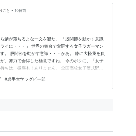
•
りごと
10日前
ら鱗が落ちるよな一文を観た。 「股関節を動かす意識
ライに・・・」 世界の舞台で奮闘する女子ラガーマン
す。 股関節を動かす意識・・・かあ。 膝に大怪我を負
が、努力で会得した極意ですね。 今のボクに、「女子
持ちは、微塵も！ありません。 全国高校女子硬式野球
！女子の熱気も伝わってきた。 ボクの偏見かなあ、ラ
所
#
岩手大学ラグビー部
気持ちは、男子より健全だよ。 楽しいレベルを超えた
、真っすぐに伝わってきま…