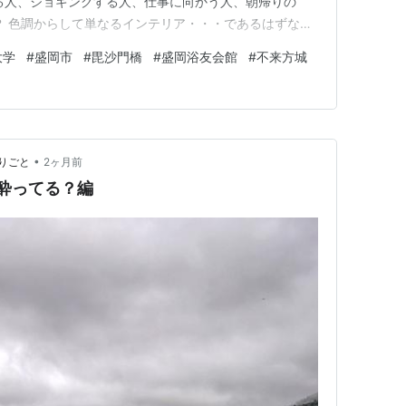
る人、ジョギングする人、仕事に向かう人、朝帰りの
？ 色調からして単なるインテリア・・・であるはずない
く思う一番がピアノ、二番がギターかな。 確かに昨日は
大学
#
盛岡市
#
毘沙門橋
#
盛岡浴友会館
#
不来方城
もあるけど、ここまで倒れる？ 不法駐輪への嫌がらせ
がいてほしくないけど。 …
•
りごと
2ヶ月前
）酔ってる？編