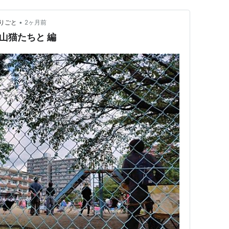
•
りごと
2ヶ月前
山猫たちと 編