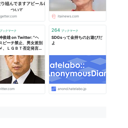
ogetter.com
itainews.com
264
ブックマーク
ブックマーク
俊雄 on Twitter: "ヘ
SDGsって金持ちのお遊びだ
スピーチ禁止、男女差別
よ
メ、ＬＧＢＴ否定発言糾
ポリティカルコレクトネ
グローバルスタンダー
SDGｓ、歴史認識、放
の恐怖、軍事忌避、そし
ロナなど、これらは全て
の弱体化のために仕掛け
た罠であると思う。…
itter.com
anond.hatelabo.jp
s://t.co/ChcTRbY9UB"