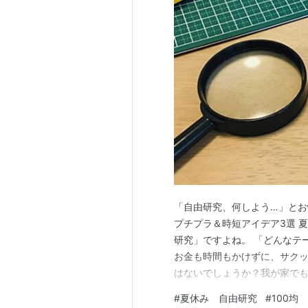
「自由研究、何しよう…」とお
プチプラ＆時短アイデア3選 
研究」ですよね。 「どんなテ
お金も時間もかけずに、サクッ
はないでしょうか？我が家で
はどうしよう…」と頭を悩ませ
#
夏休み 自由研究
#
100均
を助ける「プチプラ×短時間で