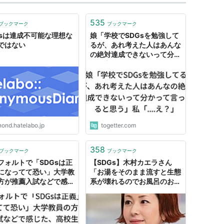
535
ブックマーク
ブックマーク
Gsは達成不可能な理想な
娘「学校でSDGsを勉強して
ではない
るが、あれ考えた人はあんな
の絶対達成できないって分か
って言ってると思う」私
「....え？」
nond.hatelabo.jp
togetter.com
358
ブックマーク
ブックマーク
フォルトで「SDGsは正
【SDGs】木村カエラさん
になってて恐い」大学教
「お湯をそのまま流すと生態
方が推薦入試などで感じ
系が壊れるのでお風呂のお湯
高校生のSDGs取り組ん
は冷ましてから捨てる」 : 痛
すアピールについて
いニュース(ﾉ∀`)