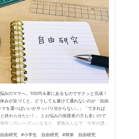
悩みのママへ。100均＆家にあるものでサクッと完成！
夏休みが近づくと、どうしても避けて通れないのが「自由
ーマを選べばいいかサッパリ分からない…」「できれば
と終わらせたい！」 とお悩みの保護者の方も多いので
も毎年このシーズンになると、家族みんなで「今年の課題
ています…。 そこで今回は、忙しいお母さん・お父さん
 自由研究
#
小学生 自由研究
#
簡単 自由研究
楽しく作れる＆調べられる」自由研究のおすすめ3選を