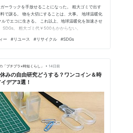
ガーラックを手放せることになった。 粗大ゴミで出す
料で譲る。 物を大切にすることは、大事。 地球温暖化
クルでエコに生きる。 これ以上、地球温暖化を加速させ
 SDGs。 粗大ゴミ代￥500もかからない。
ィー
#
リユース
#
リサイクル
#
SDGs
•
の「プチプラ×時短くらし」
14日前
夏休みの自由研究どうする？ワンコイン＆時
イデア3選！