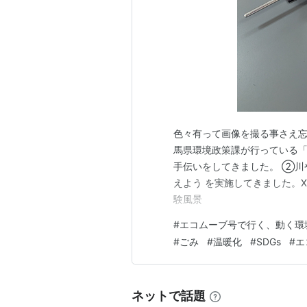
色々有って画像を撮る事さえ忘
馬県環境政策課が行っている
手伝いをしてきました。 ②川
えよう を実施してきました。
験風景
#
エコムーブ号で行く、動く環
#
ごみ
#
温暖化
#
SDGs
#
エ
ネットで話題