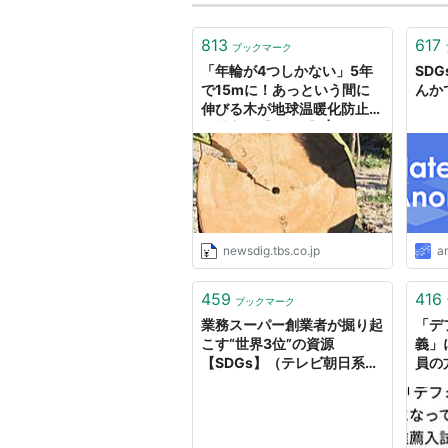
813
617
ブックマーク
「年輪が4つしかない」5年
SD
で15mに！あっという間に
んか
伸びる木が地球温暖化防止の
救世主に【SDGs】 | TBS
NEWS DIG
newsdig.tbs.co.jp
a
459
416
ブックマーク
業務スーパー創業者が掘り起
「デ
こす“世界3位”の資源
義」
【SDGs】（テレビ朝日系
員の
（ANN）） - Yahoo!ニュー
た、
ス
でま