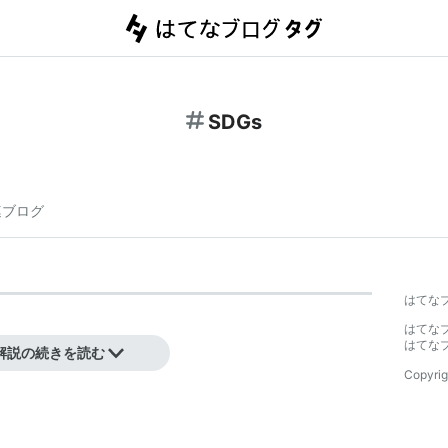
SDGs
連ブログ
はてな
はてな
能な開発目標のこと。
はてな
解説の続きを読む
Copyrig