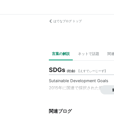
はてなブログ トップ
言葉の解説
ネットで話題
関
SDGs
(
社会
)
【
えすでぃーじーず
】
Sutainable Development Goals
2015年に国連で採択された持続可
関連ブログ