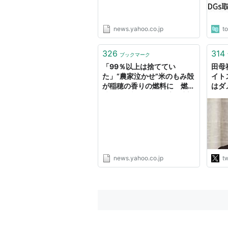
news.yahoo.co.jp
t
326
314
ブックマーク
「99％以上は捨ててい
田母神
た」“農家泣かせ”米のもみ殻
イト
が稲穂の香りの燃料に 燃焼
はダ
時間は3倍でキャンプで重宝
弾、
【SDGs】（静岡放送
ス、
（SBS）） - Yahoo!ニュー
ド、
ス
射能
てコ
日本
られ
news.yahoo.co.jp
tw
http