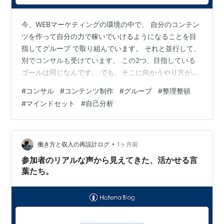
今、WEBマーケティングの環境の中で、 自分のコンテン
ツを作って自分の力で稼いでいけるようになることを目
指してグループ で取り組んでいます。 それと並行して、
別でコンサルも受けています。 この2つ、目指している
ゴールは同じなんです。 でも、そこに向かうやり方が違
う。 正直に言うと、ここを今まで混同して考えてしまっ
#
コンサル
#
コンテンツ制作
#
グループ
#
整理整頓
ていました。 グループでの取り組みとコンサルでの取り
#
マインドセット
#
自己分析
組み、 それぞれ別々のメソッドや考え方があるのに、 自
分の中で「同じ方向を目指しているんだから、 いいとこ
ろを組み合わせて進めればいいか」となんとなく一緒に
してしまっていたんです。 その結果、頭の中が少しごち
•
働き方と収入の再設計ログ
1ヶ月前
ゃついていました。 あっち…
参加者のリアルな声から見えてきた、活かせる言
葉たち。