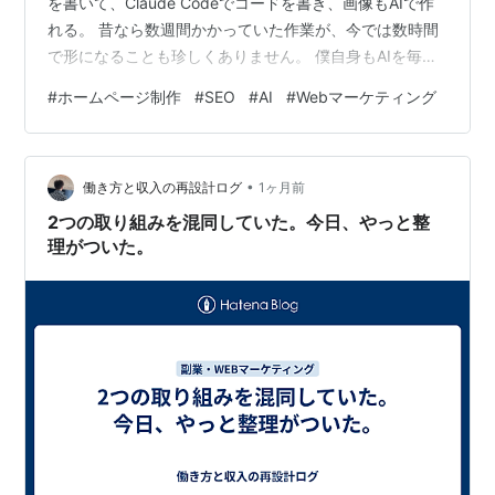
を書いて、Claude Codeでコードを書き、画像もAIで作
れる。 昔なら数週間かかっていた作業が、今では数時間
で形になることも珍しくありません。 僕自身もAIを毎日
使っていますし、「AIなしでは仕事ができない」と言っ
#
ホームページ制作
#
SEO
#
AI
#
Webマーケティング
てもいいくらいです。 でも、AIがここまで進化したから
こそ、以前より大切になったものがあります。 それが
**「実績」**です。 誰でも作れる時代になった 少し前ま
•
では、 「ホームページを作れます。」 というだけで価値
働き方と収入の再設計ログ
1ヶ月前
がありました。 でも今は違います。 AIを使…
2つの取り組みを混同していた。今日、やっと整
理がついた。