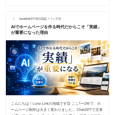
と、多くの人は離脱します。 ② 実績が豊富 実績は信頼
です。 制作実績や施工事例、お客様の声があるだけで問
い合わせ率は大きく変わります。 ③ 問い合わせ導線が
分かりやすい 問い合わせボタンが小さい。 下までスクロ
•
lunalink0112の日記
1ヶ月前
ールしないと…
AIでホームページを作る時代だからこそ「実績」
が重要になった理由
こんにちは！Luna Linkの池端です😊 ここ1〜2年で、ホ
ームページ制作は大きく変わりました。 ChatGPTで文章