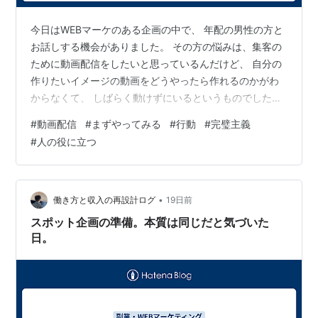
今日はWEBマーケのある企画の中で、 年配の男性の方と
お話しする機会がありました。 その方の悩みは、集客の
ために動画配信をしたいと思っているんだけど、 自分の
作りたいイメージの動画をどうやったら作れるのかがわ
からなくて、 しばらく動けずにいるというものでした。
話を聞いていて、これは動画の作り方の問題というよ
#
動画配信
#
まずやってみる
#
行動
#
完璧主義
り、 「完璧に作らないといけない」という ハードルが高
#
人の役に立つ
くなってしまって動けなくなっているパターンだなと感
じました。 そこで、私が実際にやっている事例を画面共
有しながら見せて、 「こんなやり方もありますよ、そん
なに難しくないですよね？」という感じでお話しさ せて
•
働き方と収入の再設計ログ
19日前
もらいました。 難しそうに見え…
スポット企画の準備。本質は同じだと気づいた
日。