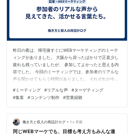
昨日の夜は、帰宅後すぐにWEBマーケティングのミーテ
ィングがありました。 大阪から戻ったばかりで正直少し
疲れも残っていましたが、 参加してよかったと思える内
容でした。 今回のミーティングでは、参加者のリアルな
声を聞かせてもらう時間がありました。 それぞれが今ど
んな状況にいて、どんな生活を送っているのか。 仕事と
#
ミーティング
#
リアルな声
#
ターゲティング
の兼ね合い、家族との時間、収入面の悩み、時間の使い
#
集客
#
コンテンツ制作
#
営業経験
方。 一人ひとり背景が全然違っていて、聞いているだけ
でもいろんな発見がありました。 そしてその中で、それ
ぞれがどんな不安や問題を抱えているのかも、 リアルな
言葉で聞くことができました。 こういう声を直接聞ける
•
働き方と収入の再設計ログ
1ヶ月前
というのは、本当に価値があると…
同じWEBマーケでも、目標も考え方もみんな違