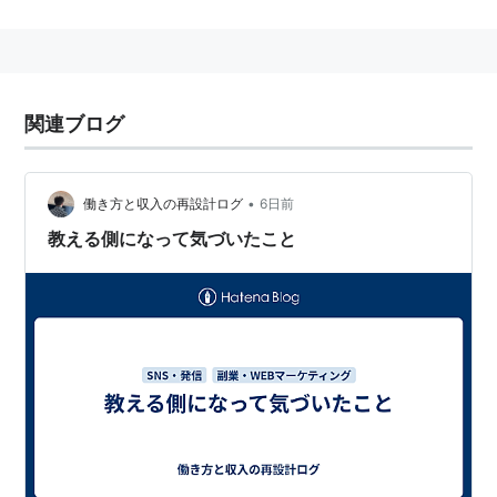
略歴
始まりは1994年ごろから用いられた「
バナー広告
」だ
とされている
*1
。その後成果報酬型広告の「
アフィリエ
関連ブログ
イト
」やGoogleなどで「検索したキーワード」と連動
して表示されるPPC広告である「
リスティング広告
」、
Twitterなどソーシャルメディアを用いたものが流行し
•
働き方と収入の再設計ログ
6日前
た。また2001年ごろから普及し、2005年にリリースさ
教える側になって気づいたこと
れた「
Google Analytics
」から流行した「解析ツール」
を用いた分析が主に用いられる。
関連記事
本文 「Webマーケティング」 を検索 - はてなブック
マーク
WEBマーケティングに役立つ認知・行動心理学 -
NAVER まとめ
SEO対策｜検索上位を独占するために弊社が行っ