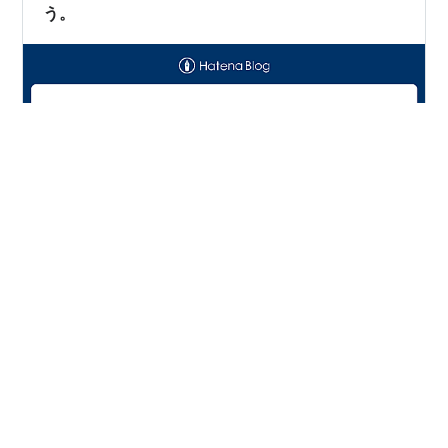
う。
昨日はWEBマーケティングの仲間たちと、長い時間を共
にしました。 オンラインでのやり取りが中心の中、リア
ルで顔を合わせて、 ゆっくり時間を過ごせたのは貴重な
機会でした。 リアルで会うからこそできる話というの
は、やっぱりあるんですよね。 話していて改めて感じた
のが、同じWEBマーケティングをやっているはずなの
#
仲間
#
大阪
#
オフ会
#
必要性
#
目標設定
#
学び
に、 人によって目標も考え方も取り組んでいる内容も全
#
刺激