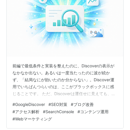
前編で最低条件と実装を整えたのに、Discoverの表示が
なかなか出ない。あるいは一度当たったのに波が続か
ず、「結局なにが効いたのか分からない」。Discover運
用でいちばんつらいのは、ここがブラックボックスに感
じることです。 ただ、Discoverは運任せに見えても、や
ること自体は整理できます。ポイントは2つで、「表示さ
#
GoogleDiscover
#
SEO対策
#
ブログ改善
れない原因をパターン別に切り分ける」ことと、「当た
#
アクセス解析
#
SearchConsole
#
コンテンツ運用
った要素をログ化して横展開する」ことです。逆に言う
#
Webマーケティング
と、闇雲に記事を増やしても、失敗の原因が残ったまま
だと同じ場所でつまずき続けます。 この記事（後編）で