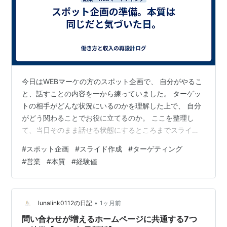
今日はWEBマーケの方のスポット企画で、 自分がやるこ
と、話すことの内容を一から練っていました。 ターゲッ
トの相手がどんな状況にいるのかを理解した上で、 自分
がどう関わることでお役に立てるのか。 ここを整理し
て、当日そのまま話せる状態にするところまでスライド
も作り、 今日中に完成させました。 普段やっている面談
#
スポット企画
#
スライド作成
#
ターゲティング
や営業代行とは、少し違うニュアンスの仕事です。 でも
#
営業
#
本質
#
経験値
準備を進めながら感じていたのは、 本質的な部分は同じ
だということでした。 相手がどんな状況にいるのかを理
解する。 その上で、自分が何を提供することで役に立て
るのかを考える。 そして、それを相手にわかりやすく届
•
lunalink0112の日記
1ヶ月前
ける。 この流れって、面談で…
問い合わせが増えるホームページに共通する7つ