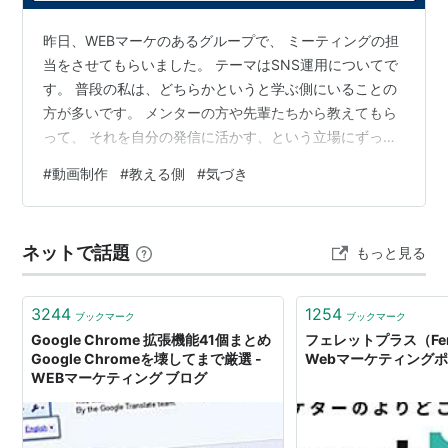
ている36のこと
昨日、WEBマーケのあるグループで、 ミーティングの担
最初に設定しないと絶対損する！Google
当をさせてもらいました。 テーマはSNS運用についてで
Analytics 9個の必須設定＆解説 | Find Job!
す。 普段の私は、どちらかというと学ぶ側にいることの
Startup
方が多いです。 メンターの方や先輩たちから教えてもら
って、 それを自分の発信に活かす、という立場にずっと
関連キーワード
いました。 なので、教える側として前に立つのは、 自分
#
動画制作
#
教える側
#
気づき
にとっても新鮮な経験でした。 参加してくださった方の
アフィリエイト
多くは、 これから発信に取り組もうとしている方や、 取
リスティング広告
り組み始めたばかりの方でした。 話を聞いていると、
Google Analytics
ネットで話題
もっと見る
「やってみたい気持ちはあるのに、やり方が分からなく
SNS
て止まってしまっている」 という方が本当に多かったで
す。 特に、配信する動…
3244
1254
ブックマーク
ブックマーク
Google Chrome 拡張機能41個まとめ
フェレットプラス（Ferr
Google Chromeを壊してまで厳選 -
Webマーケティング
WEBマーケティング ブログ
マンガでわかるWebマーケティン
グ ―Webマーケッター瞳の挑
戦！―