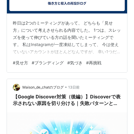
昨日は2つのミーティングがあって、 どちらも「見せ
方」について考えさせられる内容でした。 1つは、スレッ
ズを使って伸びている方の話を聞いたミーティングで
す。 私はInstagramが一度凍結してしまって、 今は使え
ていないアカウントがほとんどなんですが、 幸い1つだけ
生き残っているアカウントがあります。 それを使ってス
#
見せ方
#
ブランディング
#
気づき
#
再挑戦
レッズに挑戦してみようかと思っています。 あわせて、
また新しくInstagramのアカウント開設にもチャレンジし
てみようかなと。 ただ今度は、以前のアカウントに紐づ
•
けされないように、 電話番号やメールアドレスを変えて
Maison_de_chatのブログ
13日前
やる必要があります。 フリーで作れる方法もありそうな
【Google Discover対策（後編）】Discoverで表
ので、 その…
示されない原因を切り分ける｜失敗パターンと
Search Console運用で再現性を上げる