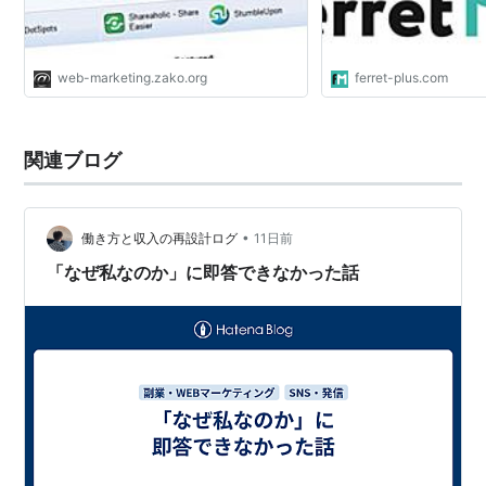
作者:
村上佳代,ソウ,星井博文
出版社/メーカー:
インプレス
発売日:
2011/04/22
メディア:
単行本（ソフトカバー）
web-marketing.zako.org
ferret-plus.com
購入
: 6人
クリック
: 104回
この商品を含むブログ (13件) を見る
関連ブログ
よくわかるWeb/モバイル/ソーシ
ャルメディアマーケティングの教
科書
•
働き方と収入の再設計ログ
11日前
作者:
櫻沢信行(大倉ウェブマーケティ
「なぜ私なのか」に即答できなかった話
ング事業部),林なほ子(パララックス)
出版社/メーカー:
マイナビ
発売日:
2013/04/23
メディア:
単行本（ソフトカバー）
この商品を含むブログを見る
*1
:
5分で絶対に分かる、「Webマーケティング」とは
(3/6)：デザイナーのためのWeb学習帳（8） - ＠IT