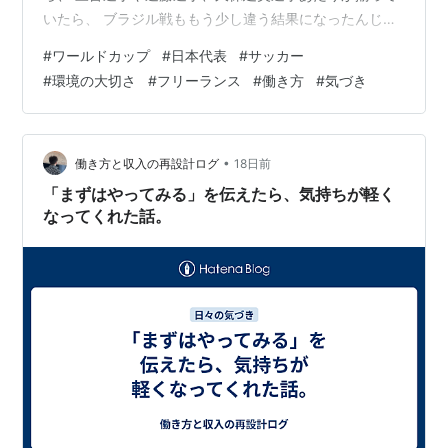
いたら、 ブラジル戦ももう少し違う結果になったんじゃ
ないかな、 なんてことも考えてしまいました。 そして今
#
ワールドカップ
#
日本代表
#
サッカー
回優勝したスペインには、前回大会で日本が勝っている
#
環境の大切さ
#
フリーランス
#
働き方
#
気づき
んですよね。 そのことを改めて考えると、 日本のレベル
って本当に上がってきているんだなと感じます。 森保監
督になってから、チームとしての伸びを感じる場面が増
えた気がしますし、 今の代表選手はほとんどが海外のク
•
働き方と収入の再設計ログ
18日前
ラブに所属しています。 個々…
「まずはやってみる」を伝えたら、気持ちが軽く
なってくれた話。