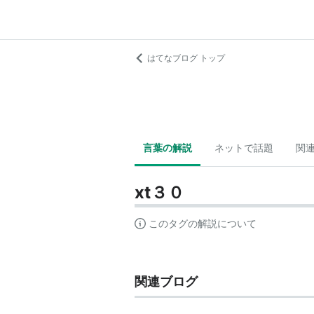
はてなブログ トップ
言葉の解説
ネットで話題
関
xt３０
このタグの解説について
関連ブログ