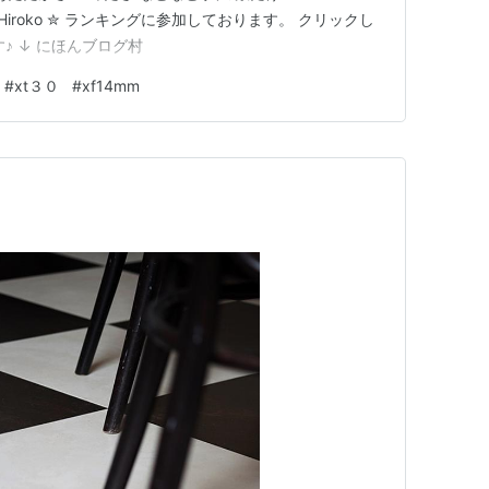
 Pono❥Hiroko ✮ ランキングに参加しております。 クリックし
 ↓ にほんブログ村 ￼
#
xt３０
#
xf14mm