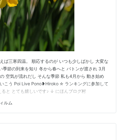
0mm春といえば三寒四温。 順応するのが いつも少しばかし 大変な
い季節の到来を知り 冬から春へと バトンが渡され 3月
の 空気が流れだし そんな季節 私も4月から 動き始め
 Poi Live Pono❥Hiroko ✮ ランキングに参加して
と とても嬉しいです♪ ↓ にほんブログ村 ￼
ィルム