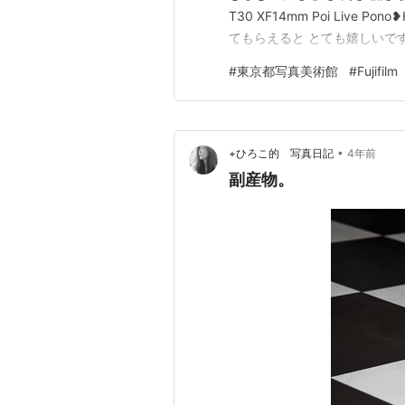
T30 XF14mm Poi Live
てもらえると とても嬉しいです♪
#
東京都写真美術館
#
Fujifilm
•
+ひろこ的 写真日記
4年前
副産物。