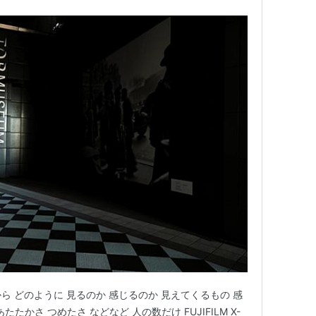
4mmどこから どのように 見るのか 感じるのか 見えてくるもの 感
たたかさ つめたさ などなど 人の数だけ FUJIFILM X-