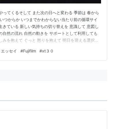
夜がやってくるそして また次の日へと変わる 季節は 春から
に いつからか いつまでかわからない当たり前の循環サイ
生きている 新しい気持ちの切り替えを 意識して 意図し
この自然の流れ 自然の動きを サポートとして利用しても
しみを抱えて ぐっと 怒りを抱えて 明日を迎える選択よ
ートを受け 手放し 解放し 新しくスタートを始める 私た
トエッセイ
#
Fujifilm
#
xt３０
が 身体の中に刻み込まれている 気持ち（こころ）の抵抗