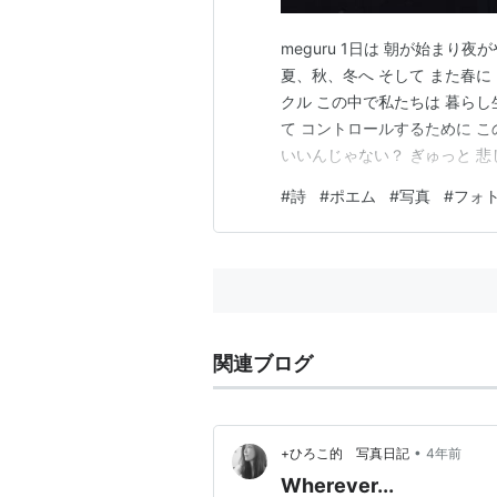
meguru 1日は 朝が始まり
夏、秋、冬へ そして また春
クル この中で私たちは 暮らし
て コントロールするために 
いいんじゃない？ ぎゅっと 悲
りも 明ける空 昇る太陽のサポ
#
詩
#
ポエム
#
写真
#
フォ
ちには 循環のサイクルリズム
は 自然の…
関連ブログ
•
+ひろこ的 写真日記
4年前
Wherever...