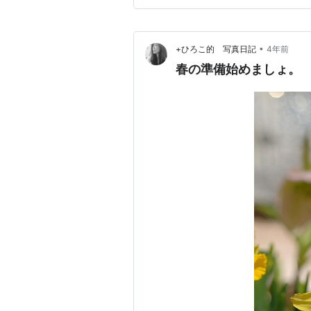
•
+ひろこ的 写真日記
4年前
春の準備始めましょ。