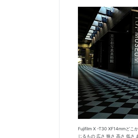
Fujifilm X -T30 XF1
じるもの 広さ 狭さ 高さ 低さ あ