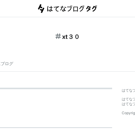
xt３０
連ブログ
はてな
はてな
はてな
Copyrig