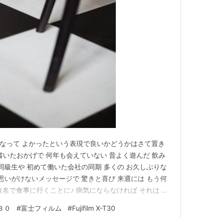
60mm病気になって よかったという表現で良いかどうかはさて置き
書いたおかげで 何年も会えていない 昔よく遊んだ 飲み
同級生や 初めて働いた会社の同期 多くの お久しぶりな
思いがけないメッセージで 驚きと喜び 来週には もう何
名で食事に行くことに♪ 病気にならなければ それは 癌
いないんじゃないかと それほど 「癌」という病のインパ
t３０
#
富士フィルム
#
Fujifilm X-T30
いまだに 「死」という文字がよぎりがち。 乳がんの生…