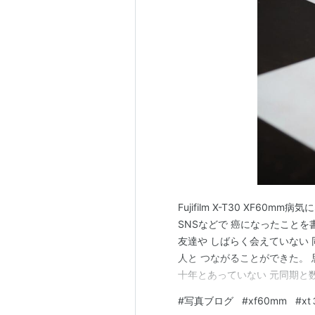
Fujifilm X-T30 XF
SNSなどで 癌になったことを
友達や しばらく会えていない 
人と つながることができた。 
十年とあっていない 元同期と数
にならなければ こうはなって
#
写真ブログ
#
xf60mm
#
x
クトは 大きい。 癌といえば 