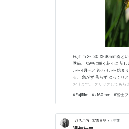
Fujifilm X-T30 XF6
季節。 街中に咲く花々に 新し
から4月へと 終わりから始まり
る。 急がず 焦らず ゆっくりといこう
おります。 クリックしてもらえる
#
Fujifilm
#
xf60mm
#
富士フ
•
+ひろこ的 写真日記
4年前
通年行事。