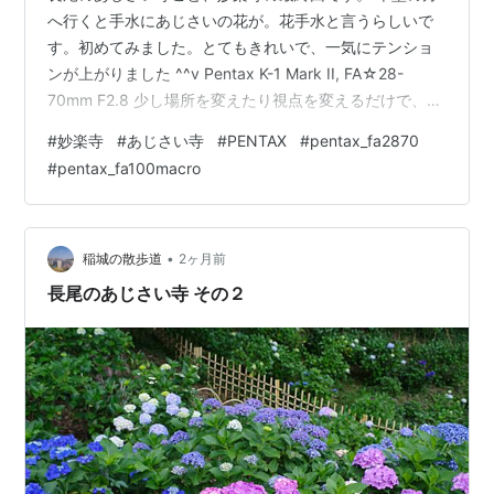
へ行くと手水にあじさいの花が。花手水と言うらしいで
す。初めてみました。とてもきれいで、一気にテンショ
ンが上がりました ^^v Pentax K-1 Mark II, FA☆28-
70mm F2.8 少し場所を変えたり視点を変えるだけで、撮
りたくなる光景が次から次へと。 Pentax K-1 Mark II,
#
妙楽寺
#
あじさい寺
#
PENTAX
#
pentax_fa2870
FA☆28-70mm F2.8 最初に撮ったお地蔵さん。どうも消
#
pentax_fa100macro
化不良で撮り足りない。帰り際に再度カメラを向けまし
た。 Pentax K-1 Mark II, FA☆28-70mm F2.8 レンズを
100mm のマクロに変えて更に撮り…
•
稲城の散歩道
2ヶ月前
長尾のあじさい寺 その２