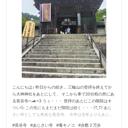
こんにちは♪ 昨日からの続き… 三輪山の登拝を終えてか
ら大神神社をあとにして、 そこから車で20分程の所にあ
る長谷寺へ🚙=3 うぅ・・・ 登拝のあとにこの階段はキ
ツい💦 この先にもまだまだ階段は続く・・・(T_T) あじ
さい寺としても有名な長谷寺。 今年は去年よりもあじさ
いが長く咲いてるらしく 十分花を楽しむ事が出来ました
#
長谷寺
#
あじさい寺
#
毒キノコ
#
歩数２万歩