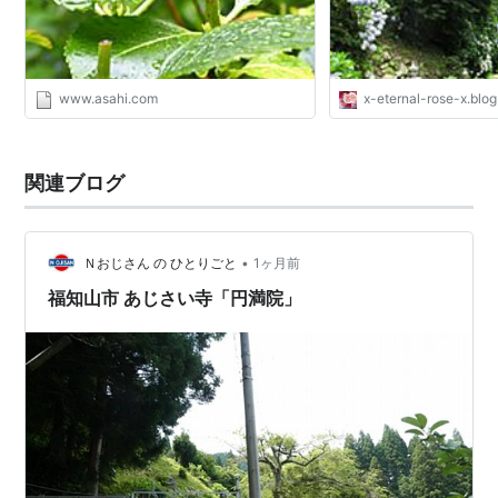
www.asahi.com
x-eternal-rose-x.blog
関連ブログ
•
Ｎおじさん の ひとりごと
1ヶ月前
福知山市 あじさい寺「円満院」