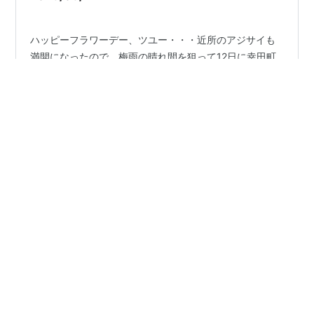
ハッピーフラワーデー、ツユー・・・近所のアジサイも
満開になったので、梅雨の晴れ間を狙って12日に幸田町
の本光寺、別名、アジサイ寺に行って来ました。故会っ
て、近場なのに自転車でなく枯渇燃料を使って見てきま