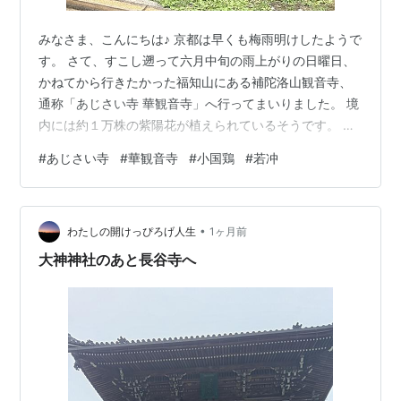
みなさま、こんにちは♪ 京都は早くも梅雨明けしたようで
す。 さて、すこし遡って六月中旬の雨上がりの日曜日、
かねてから行きたかった福知山にある補陀洛山観音寺、
通称「あじさい寺 華観音寺」へ行ってまいりました。 境
内には約１万株の紫陽花が植えられているそうです。 そ
の種類も百種だとか。紫陽花は本当にいろんな種類があ
#
あじさい寺
#
華観音寺
#
小国鶏
#
若冲
りますね。 りっぱな石垣の上にも紫陽花が。 紫陽花の参
道 このお寺の歴史は古く、奈良時代まで遡るのですね。
www.tanba-ajisaidera.com 仁王門の仁王様 仁王門をく
•
ぐると、紫陽花が出迎えてくれます。 斗薮庭（とそうて
わたしの開けっぴろげ人生
1ヶ月前
い） 平安時代に著された庭の秘伝書「作庭記」に基づ
大神神社のあと長谷寺へ
い…