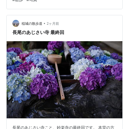
•
稲城の散歩道
2ヶ月前
長尾のあじさい寺 最終回
長尾のあじさい寺こと、妙楽寺の最終回です。 本堂の方