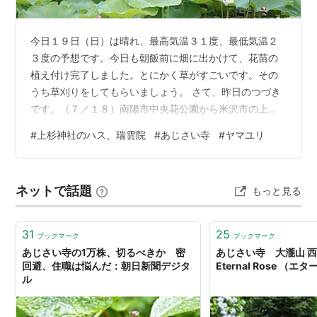
今日１９日（日）は晴れ、最高気温３１度、最低気温２
３度の予想です。今日も朝飯前に畑に出かけて、花苗の
植え付け完了しました。とにかく草がすごいです。その
うち草刈りをしてもらいましょう。 さて、昨日のつづき
です。（７／１８）南陽市中央花公園から米沢市の上杉
神社へ向かいました。北西側のお堀にハスが植えられて
#
上杉神社のハス、瑞雲院
#
あじさい寺
#
ヤマユリ
います。葉っぱばかりで花の姿がありませんでした。一
番奥に行くと咲いていました。アメンボカメコイこれで
ハスのミッションは完了でした。次へと向かいました。
ネットで話題
もっと見る
米沢ラーメンを代表する店のひとつで、行列のできる人
気店「ひらま」さんです。この日もすごい行列でした。
その近くにある​ 瑞雲院 へ到着です。 www.…
31
25
ブックマーク
ブックマーク
あじさい寺の1万株、切るべきか 密
あじさい寺 大瀧山 西法
回避、住職は悩んだ：朝日新聞デジタ
Eternal Rose （
ル