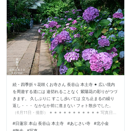
続・四季折々花咲くお寺さん 長谷山 本土寺 ⚫︎ 広い境内
を周遊する道には 途切れることなく 紫陽花の彩りがつづ
きます。 久しぶりに すこし歩いては 立ち止まるの繰り
返し・・・ なかなか前に進まない フォト散歩でした。
（6月11日・撮影） ⚫︎ ⚫︎ ⚫︎ ⚫︎ ⚫︎ ⚫︎ ⚫︎ ⚫︎ ⚫︎ ⚫︎ ⚫︎ 写真日記
ランキング ランキング参加中植物 ランキング参加中【公
#
日蓮宗 本山 長谷山 本土寺
#
あじさい寺
#
北小金
式】2025年開設ブログ ランキング参加中写真・カメラ
#
散歩
#
写真