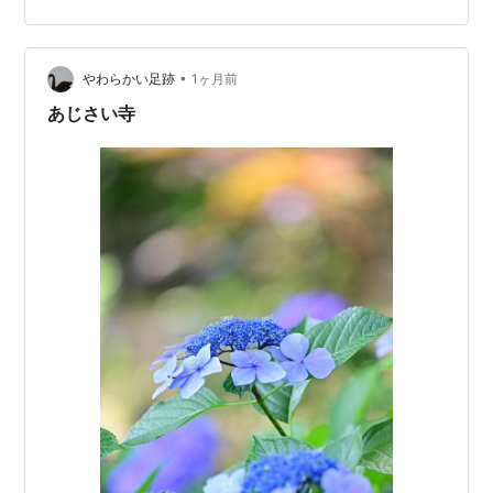
(^^♪ ３カ月ぶりに会ったM子と お互いの近況をゆっくり
話せてよかった✨ 家に帰って歩数計をチェックすると…
２万３千歩も歩いてた～！
•
◆◆◆◆◆◆◆◆◆◆◆◆◆◆◆◆◆◆◆◆ そして今
やわらかい足跡
1ヶ月前
日は雨あがりの大泉緑地へ🚶‍♀️ まだ筋肉痛が残る脚で歩い
あじさい寺
てきました(^^)v 雨上りの…