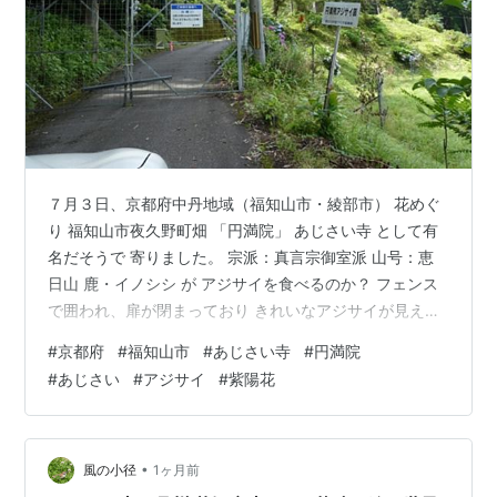
７月３日、京都府中丹地域（福知山市・綾部市） 花めぐ
り 福知山市夜久野町畑 「円満院」 あじさい寺 として有
名だそうで 寄りました。 宗派：真言宗御室派 山号：恵
日山 鹿・イノシシ が アジサイを食べるのか？ フェンス
で囲われ、扉が閉まっており きれいなアジサイが見えた
ので 扉を開け 車で入り 扉を 閉めて 上に上がって行きま
#
京都府
#
福知山市
#
あじさい寺
#
円満院
した。 約１,５００株 約３万本の アジサイが植わってい
#
あじさい
#
アジサイ
#
紫陽花
るそうです。 傾斜地にあじさいが植えられていますが き
れいに草を刈って手入れされてました。 駐車場付近のア
ジサイ 見頃でした。 ご訪問有難うございます。 皆さま
の「☆：スター」クリック を 励みに 毎日 更新に チャ…
•
風の小径
1ヶ月前