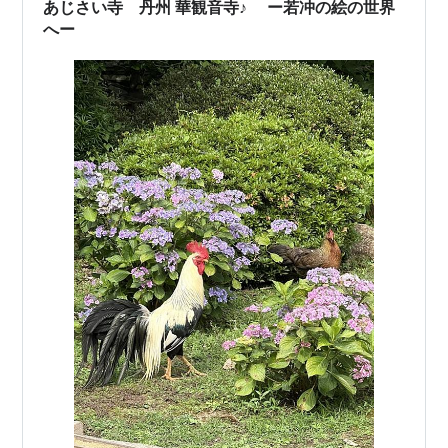
あじさい寺 丹州 華観音寺♪ ー若冲の絵の世界
へー