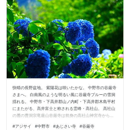
快晴の長野盆地。 紫陽花は咲いたかな。 中野市の谷厳寺
さまへ。 白南風のような明るい風に谷厳寺ブルーの雪洞
揺れる。 中野市・下高井郡山ノ内町・下高井郡木島平村
にまたがる、高井富士と称される霊峰・高社山。 高社山
の麓の曹洞宗竜厳山谷厳寺は前身の高社山神宮寺から始
まること１２００年余の古刹。 春の桜、梅雨の紫陽花、
#
アジサイ
#
中野市
#
あじさい寺
#
谷厳寺
秋の紅葉、四季折々に美しい寺。 紫陽花と桜を植えたの