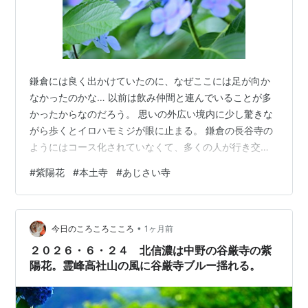
鎌倉には良く出かけていたのに、なぜここには足が向か
なかったのかな… 以前は飲み仲間と連んでいることが多
かったからなのだろう。 思いの外広い境内に少し驚きな
がら歩くとイロハモミジが眼に止まる。 鎌倉の長谷寺の
ようにはコース化されていなくて、多くの人が行き交い
すれ違う。 時間の配分もわからないまま…気楽に。
#
紫陽花
#
本土寺
#
あじさい寺
2026/6/13撮影 Nikon Z8 写真(全般)ランキング ← ラン
キングに参加しています。ポチッと応援お願いします。
にほんブログ村← 村にもポチッと応援お願いします。
•
今日のころころこころ
1ヶ月前
２０２６・６・２４ 北信濃は中野の谷厳寺の紫
陽花。霊峰高社山の風に谷厳寺ブルー揺れる。