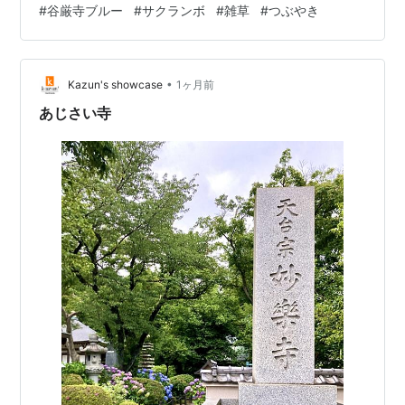
#
谷厳寺ブルー
#
サクランボ
#
雑草
#
つぶやき
は先代住職。 寺は住職に任せて桜と紫陽花の精霊と共に
生きる。 境内の青紅葉に、横浜のうさぎ小屋ベランダに
いる仲間は元気に育っているよと伝えてお山を下りた。
横浜に帰ったら、お山は紫陽花がそれは綺麗だったよと
•
Kazun's showcase
1ヶ月前
青紅葉に伝えよう。 帰宅して、…
あじさい寺