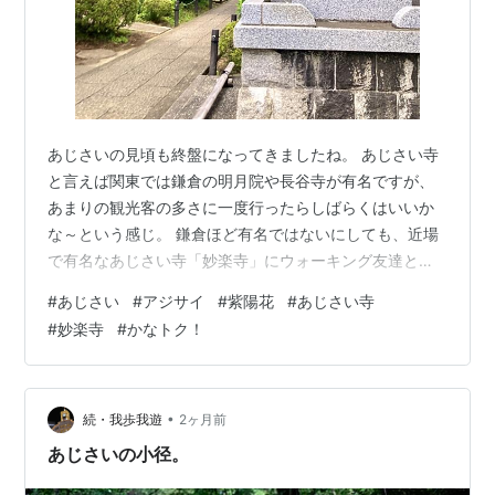
あじさいの見頃も終盤になってきましたね。 あじさい寺
と言えば関東では鎌倉の明月院や長谷寺が有名ですが、
あまりの観光客の多さに一度行ったらしばらくはいいか
な～という感じ。 鎌倉ほど有名ではないにしても、近場
で有名なあじさい寺「妙楽寺」にウォーキング友達と行
ってきました。 歩いて行ける距離ってのがいいよね、1時
#
あじさい
#
アジサイ
#
紫陽花
#
あじさい寺
間かかるけど笑 静かなので、落ち着いて鑑賞できます。
#
妙楽寺
#
かなトク！
花手水もこの時期ならでは。 約1,000株30種類の色とり
どりのあじさいが咲き誇ってます。 遠目からだとバラみ
たいに見えるめずらしい品種も。 傾斜を利用した配置
で、鐘楼堂があじさいに包まれているよう。 鐘とあじさ
•
続・我歩我遊
2ヶ月前
い。風情があります、いい感…
あじさいの小径。