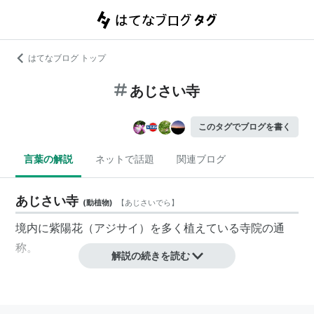
はてなブログ トップ
あじさい寺
このタグでブログを書く
言葉の解説
ネットで話題
関連ブログ
あじさい寺
(
動植物
)
【
あじさいでら
】
境内に
紫陽花
（
アジサイ
）を多く植えている寺院の通
称。
解説の続きを読む