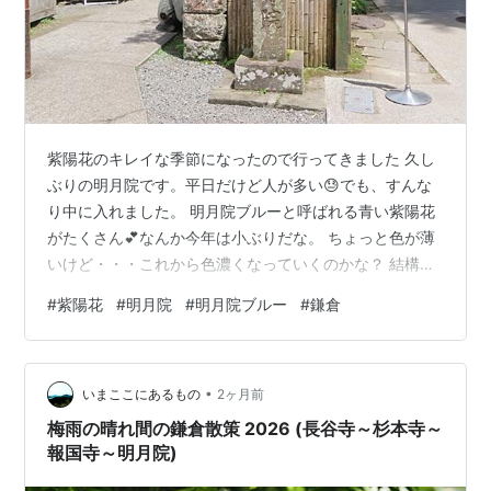
紫陽花のキレイな季節になったので行ってきました 久し
ぶりの明月院です。平日だけど人が多い😓でも、すんな
り中に入れました。 明月院ブルーと呼ばれる青い紫陽花
がたくさん💕なんか今年は小ぶりだな。 ちょっと色が薄
いけど・・・これから色濃くなっていくのかな？ 結構、
まばらに咲いているんですが、枝もたわわなのもありま
#
紫陽花
#
明月院
#
明月院ブルー
#
鎌倉
した。 色が混じったのも！ 青いのばかりではありませ
ん！白い紫陽花 ちょっと変わったのも・・・この紫陽花
はまだ満開になっていません。 縁が紫のは紫式部と言う
•
らしいです。 赤い（紫？）のもあります。 お地蔵さまが
いまここにあるもの
2ヶ月前
紫陽花を抱えてる～😍 日本庭園もあります。 竹林も。
梅雨の晴れ間の鎌倉散策 2026 (長谷寺～杉本寺～
でも、やっぱり明月院は青い紫…
報国寺～明月院)