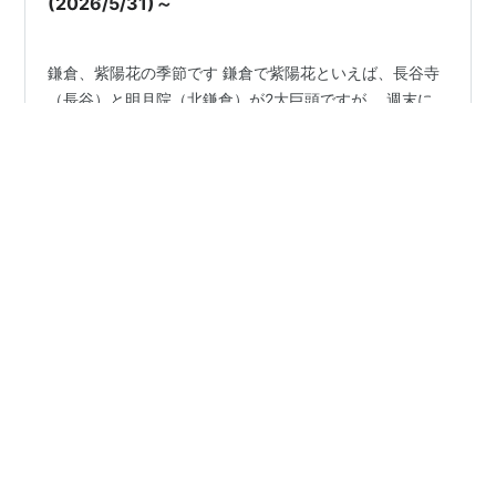
(2026/5/31)～
鎌倉、紫陽花の季節です 鎌倉で紫陽花といえば、長谷寺
（長谷）と明月院（北鎌倉）が2大巨頭ですが、 週末に
明月院に紫陽花を鑑賞しに行ってきました。 5月末です
からねぇ、今年はちょっと早めですね。 境内は紫陽花が
咲いていると噂を聞きつけた方でいっぱい。 盛況でし
た。 そんな中、人がいないところを狙って撮影 明月院の
#
鎌倉
#
紫陽花
#
明月院
#
喫茶吉野
紫陽花は、「明月院ブルー」と呼ばれ、 青色で統一され