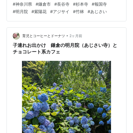
ムオート] 一先ず長谷を目指して走る。このトンネルを抜
#
神奈川県
#
鎌倉市
#
長谷寺
#
杉本寺
#
報国寺
けるとそっから渋滞していた(汗)。 [iPhone SE 3rd
#
明月院
#
紫陽花
#
アジサイ
#
竹林
#
あじさい
generation：プログラムオート] なんとか長谷寺の入口に
到着。 [E-M5 MarkⅡ＋M.ZD 17mm F1.8：絞り優先オー
ト] 長谷寺 拝観料を払って以下、境内…
•
育児とコーヒーとドーナツ
2ヶ月前
子連れお出かけ 鎌倉の明月院（あじさい寺）と
チョコレート系カフェ