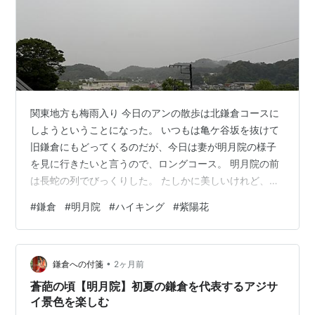
関東地方も梅雨入り 今日のアンの散歩は北鎌倉コースに
しようということになった。 いつもは亀ケ谷坂を抜けて
旧鎌倉にもどってくるのだが、今日は妻が明月院の様子
を見に行きたいと言うので、ロングコース。 明月院の前
は長蛇の列でびっくりした。 たしかに美しいけれど、こ
こまで並ぶのかという感じである。 その列を横目に見な
#
鎌倉
#
明月院
#
ハイキング
#
紫陽花
がら、北鎌倉のハイキングコースに入った。 ここから建
長寺までのコースは、両脇から笹が迫ってくる細い道。
笹の葉はチクチク アップダウンもそれなりにあり、なか
•
なかの運動になる。消費カロリーは431kcal。まずまずだ
鎌倉への付箋
2ヶ月前
った。 犬を飼う目的の一つに散歩があるが、その散歩は
蒼葩の頃【明月院】初夏の鎌倉を代表するアジサ
飼い主に運動を促すという…
イ景色を楽しむ