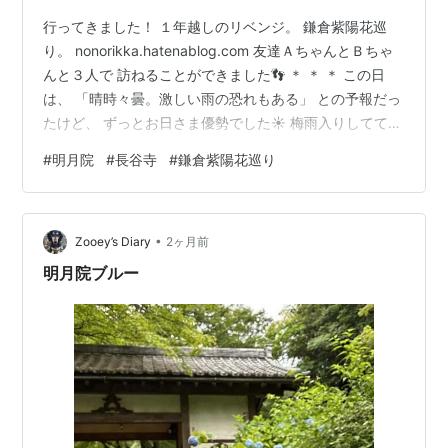
行ってきました！ １年越しのリベンジ。 鎌倉紫陽花巡
り。 nonorikka.hatenablog.com 友達ＡちゃんとＢちゃ
んと３人で 訪ねることができました👣 ＊ ＊ ＊ この日
は、 「晴時々曇。激しい雨の恐れもある」 との予報だっ
たけど、 ずっとお日さま優勢でした☀️ 梅雨入りしてて
も、 やっぱ ののの"晴れ女"ぶりを発揮(笑) ちなみに、 こ
#
明月院
#
長谷寺
#
鎌倉紫陽花巡り
の日 ののは雨に遭わなかったけど のの不在の地元が一時
土砂降りだったらしい☔️ 紫陽花は しっとりと 雨の似合う
花だけど、 青空にも映えます。 てくてく記、 紫陽花以
•
外に おしゃべりしたいこともあるけれど… まずは、 ブル
Zooey’s Diary
2ヶ月前
ーと青空と光と ブルーム…
明月院ブルー