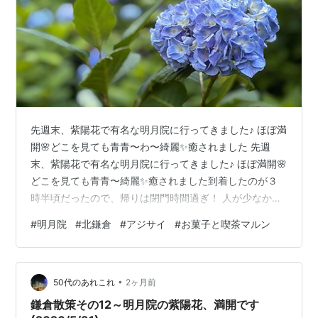
先週末、紫陽花で有名な明月院に行ってきました♪ ほぼ満
開🌸どこを見ても青青〜わ〜綺麗✨癒されました 先週
末、紫陽花で有名な明月院に行ってきました♪ ほぼ満開🌸
どこを見ても青青〜綺麗✨癒されました到着したのが３
時半頃だったので、帰りは閉門時間過ぎ！ 人が少なかっ
たので、いい写真が撮れました😄 帰り、北鎌倉駅そばの
#
明月院
#
北鎌倉
#
アジサイ
#
お菓子と喫茶マルン
「お菓子と喫茶マルン」で、ケーキと紅茶をいただきま
した♪ 丁寧に作られた感じがしてケーキはとっても美味し
かったです！ 森のカフェと緑のレストラン 神奈川 横
•
浜・鎌倉・湘南・県央エリア (ぴあMOOK) ン 神奈川 横
50代のあれこれ
2ヶ月前
浜・鎌倉・湘南・県央エリア (ぴあMOOK) ⭐️食事記録６
鎌倉散策その12～明月院の紫陽花、満開です
朝 お腹ス…