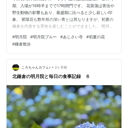
期、入場が16時半までで17時閉門です。 花菖蒲は害虫や
野生動物の影響もあり、最盛期に比べると少し寂しい印
象。 紫陽花も数年前の深い青とは異なりますが、初夏の
鎌倉を代表する景色を楽しむことができました。 明月院
この日の撮影レンズ タムロン 25-200mm F/2.8-5.6 Di
#
明月院
#
明月院ブルー
#
あじさい寺
#
初夏の花
III VXD G2 ソニーEマウント用 （Model A075S） タムロ
#
鎌倉散歩
ン(TAMRON) Amazon SONY(ソニー) 広角単焦点レンズ
フルサイズ FE 35mm F1.4 GM G Master デジタル一眼カ
メラα[Eマウント]用 純正レンズ S…
•
ころちゃんカフェ♪
2ヶ月前
北鎌倉の明月院と毎日の食事記録 ６