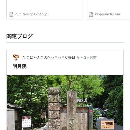
gurutabi.gnavi.co.jp
kinaponch.com
関連ブログ
•
☆ こにゃんこのケセラセラな毎日 ☆
2ヶ月前
明月院