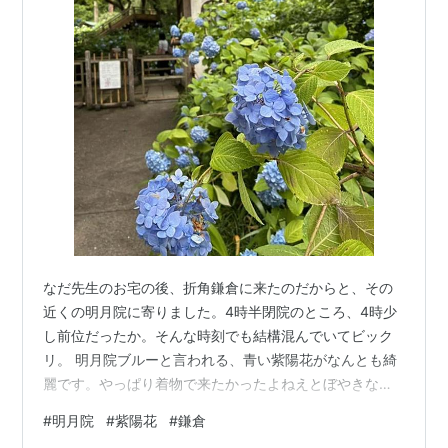
なだ先生のお宅の後、折角鎌倉に来たのだからと、その
近くの明月院に寄りました。4時半閉院のところ、4時少
し前位だったか。そんな時刻でも結構混んでいてビック
リ。 明月院ブルーと言われる、青い紫陽花がなんとも綺
麗です。やっぱり着物で来たかったよねえとぼやきなが
ら、紫陽花を撮りまくり。朝は雨が降っていたし、不安
#
明月院
#
紫陽花
#
鎌倉
定な天気で時折雨が散らついていたので仕方ないのです