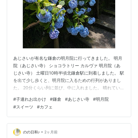
あじさいが有名な鎌倉の明月院に行ってきました。 明月
院（あじさい寺） ショコラトリー カルヴァ 明月院（あ
じさい寺） 土曜日10時半頃北鎌倉駅に到着しました。 駅
を出て少し歩くと、明月院に入るための行列がありまし
た。 20分くらい列に並び、中に入れました。 晴れていた
けど、並んでる場所は日影が多く、暑すぎずよかったで
#
子連れお出かけ
#
鎌倉
#
あじさい寺
#
明月院
す。 6月中旬あじさいの見頃、土曜日午前中、梅雨の貴
#
スイーツ
#
カフェ
重な晴れということで かなり混んでいました。 あじさい
きれいだけど、人多すぎる。。。 写真を撮るのも気を遣
う。。。 人気の丸窓を見るには1時間待ちでした。 さく
っと撮影してくださいというアナウンスがずっとされて
•
のの日和♪
2ヶ月前