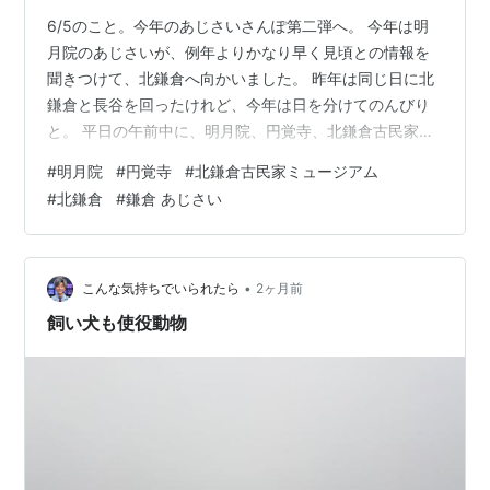
6/5のこと。今年のあじさいさんぽ第二弾へ。 今年は明
月院のあじさいが、例年よりかなり早く見頃との情報を
聞きつけて、北鎌倉へ向かいました。 昨年は同じ日に北
鎌倉と長谷を回ったけれど、今年は日を分けてのんびり
と。 平日の午前中に、明月院、円覚寺、北鎌倉古民家ミ
ュージアムを巡ってきたので、その様子を写真とともに
#
明月院
#
円覚寺
#
北鎌倉古民家ミュージアム
ご紹介します。
#
北鎌倉
#
鎌倉 あじさい
•
こんな気持ちでいられたら
2ヶ月前
飼い犬も使役動物