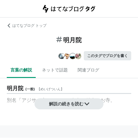
はてなブログ トップ
明月院
このタグでブログを書く
言葉の解説
ネットで話題
関連ブログ
明月院
(
一般
)
【
めいげついん
】
別名「アジサイ寺」としても有名な鎌倉のお寺。
解説の続きを読む