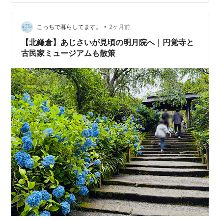
けれど。 帰宅して夕食をすませ、やれやれと明月院の小
さなパンフレットを見てみたら…院内図に、大きな菖蒲
•
園が載っている。ええ？明月院は紫陽花寺として有名で
こっちで暮らしてます。
2ヶ月前
すが、菖蒲園もあったの？しかも地図で見ると、かなり
【北鎌倉】あじさいが見頃の明月院へ｜円覚寺と
大きな菖蒲園なのです。どうして気がつかなかっ…
古民家ミュージアムも散策