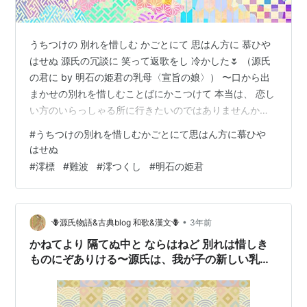
うちつけの 別れを惜しむ かごとにて 思はん方に 慕ひや
はせぬ 源氏の冗談に 笑って返歌をし 冷かした🌷 （源氏
の君に by 明石の姫君の乳母〈宣旨の娘〉） 〜口から出
まかせの別れを惜しむことばにかこつけて 本当は、 恋し
い方のいらっしゃる所に行きたいのではありませんか
【第14帖 澪標 みおつくし】 外出したついでに源氏はそ
#
うちつけの別れを惜しむかごとにて思はん方に慕ひや
っとわが子の新しい乳母の家へ寄った。 快諾を伝えても
はせぬ
らったのであるが、 なお女はどうしようかと煩悶《はん
#
澪標
#
難波
#
澪つくし
#
明石の姫君
もん》していた所へ 源氏みずからが来てくれたので、 そ
れで旅に出る心も慰んで、 あきらめもついた。 「御意の
とおりにいたします」 と言っていた。 ちょうど吉日でも
•
🪻源氏物語&古典blog 和歌&漢文🪻
3年前
あった…
かねてより 隔てぬ中と ならはねど 別れは惜しき
ものにぞありける〜源氏は、我が子の新しい乳母
を訪ね、乳母に冗談を言う🌷