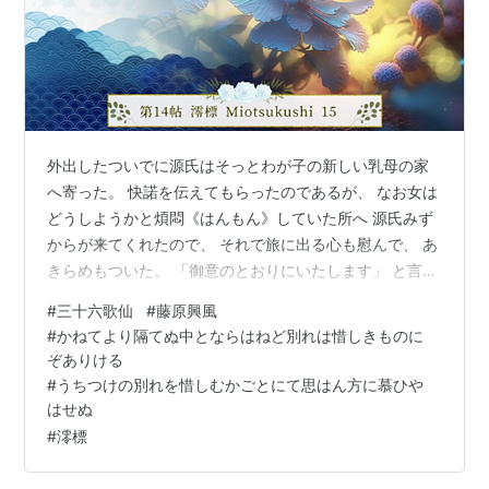
外出したついでに源氏はそっとわが子の新しい乳母の家
へ寄った。 快諾を伝えてもらったのであるが、 なお女は
どうしようかと煩悶《はんもん》していた所へ 源氏みず
からが来てくれたので、 それで旅に出る心も慰んで、 あ
きらめもついた。 「御意のとおりにいたします」 と言っ
ていた。 ちょうど吉日でもあったのですぐに立たせるこ
#
三十六歌仙
#
藤原興風
とに源氏はした。 「同情がないようだけれど、 私は将来
#
かねてより隔てぬ中とならはねど別れは惜しきものに
に特別な考えもある子なのだからね、 それに私も経験し
ぞありける
て来た土地の生活だから、 そう思ってまあ初めだけしば
#
うちつけの別れを惜しむかごとにて思はん方に慕ひや
らく我慢をすれば馴れてしまうよ」 と源氏は明石の入道
はせぬ
家のことをくわしく話して聞かせた。 母といっしょに父
#
澪標
帝のおそばに来ていたこ…