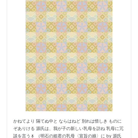
かねてより 隔てぬ中と ならはねど 別れは惜しき ものに
ぞありける 源氏は、我が子の新しい乳母を訪ね 乳母に冗
談を言う🌷 （明石の姫君の乳母〈宣旨の娘〉に by 源氏