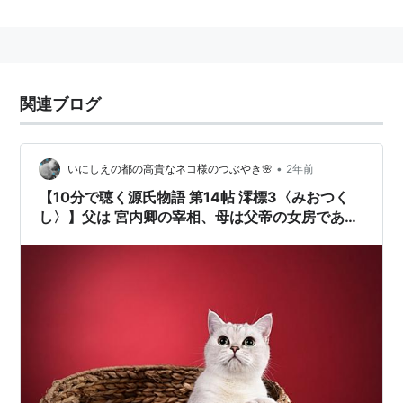
関連ブログ
•
いにしえの都の高貴なネコ様のつぶやき🌸
2年前
【10分で聴く源氏物語 第14帖 澪標3〈みおつく
し〉】父は 宮内卿の宰相、母は父帝の女房であっ
た宣旨の娘を乳母として明石に赴くことを源氏自
ら交渉する。宣旨の娘は承諾する。教育パパ源氏
by🐱