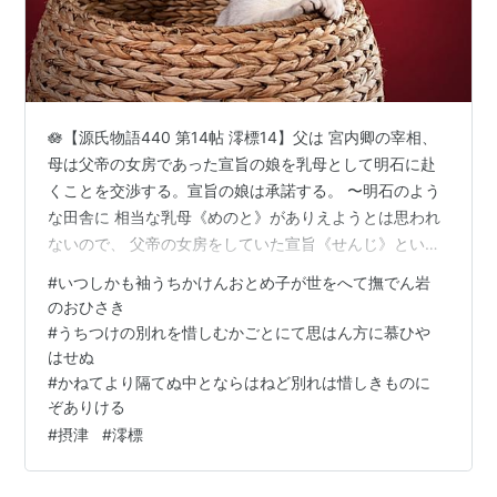
🪷【源氏物語440 第14帖 澪標14】父は 宮内卿の宰相、
母は父帝の女房であった宣旨の娘を乳母として明石に赴
くことを交渉する。宣旨の娘は承諾する。 〜明石のよう
な田舎に 相当な乳母《めのと》がありえようとは思われ
ないので、 父帝の女房をしていた宣旨《せんじ》という
女の娘で 父は宮内卿《くないきょう》宰相だった人であ
#
いつしかも袖うちかけんおとめ子が世をへて撫でん岩
ったが、 母にも死に別れ、寂しい生活をするうちに恋愛
のおひさき
関係から 子供を生んだという話を近ごろ源氏は聞き、 そ
#
うちつけの別れを惜しむかごとにて思はん方に慕ひや
の噂《うわさ》を伝えた人を呼び出して、 宰相の娘に、
はせぬ
源氏の姫君の乳母として明石へ赴《おもむ》くことの交
#
かねてより隔てぬ中とならはねど別れは惜しきものに
渉を始めさせた。 この女はまだ若くて無邪気な性質か
ぞありける
ら、 寂しい あばら屋…
#
摂津
#
澪標