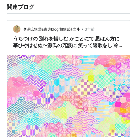
関連ブログ
•
🪻源氏物語&古典blog 和歌&漢文🪻
3年前
うちつけの 別れを惜しむ かごとにて 思はん方に
慕ひやはせぬ〜源氏の冗談に 笑って返歌をし 冷か
した🌷