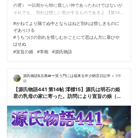
の君） 〜以前から特に親しい仲であったわけではないが
それでも、 別れは惜しい気がするものであるよ 【第14帖
澪標 みおつくし】 外出したついでに源氏はそっとわが子
#
かねてより隔てぬ中とならはねど別れは惜しきものに
の新しい乳母の家へ寄った。 快諾を伝えてもらったので
ぞありける
あるが、 なお女はどうしようかと煩悶《はんもん》して
#
うちつけの別れを惜しむかごとにて思はん方に慕ひや
いた所へ 源氏みずからが来てくれたので、 それで旅に出
はせぬ
る心も慰んで、 あきらめもついた。 「御意のとおりにい
#
宣旨の娘
#
宰相
#
源氏物語
たします」 と言っていた。 ちょうど吉日でもあったので
す…
•
源氏物語&古典🪷〜笑う門には福来る🌸少納言日記🌸
3年
前
【源氏物語441 第14帖 澪標15】源氏は明石の姫
君の乳母の家に寄った。訪問により宣旨の娘（乳
母）の気持ちは固まった。源氏は冗談を言い、女
は冷やかした。