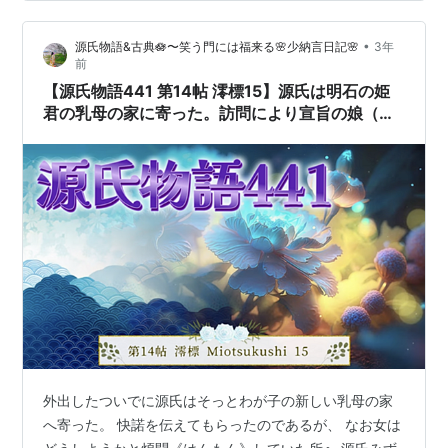
それゆえに人は心を惹かれるという歌意は、古今集 0101
にも通じますね。 さくはなは ちくさながらに あだなれ
•
源氏物語&古典🪷〜笑う門には福来る🌸少納言日記🌸
3年
ど たれかははるを うらみはてたる咲く花は ちくさなが
前
らに あだなれど 誰かは春を うらみはてたる藤原興風
【源氏物語441 第14帖 澪標15】源氏は明石の姫
君の乳母の家に寄った。訪問により宣旨の娘（乳
母）の気持ちは固まった。源氏は冗談を言い、女
は冷やかした。
外出したついでに源氏はそっとわが子の新しい乳母の家
へ寄った。 快諾を伝えてもらったのであるが、 なお女は