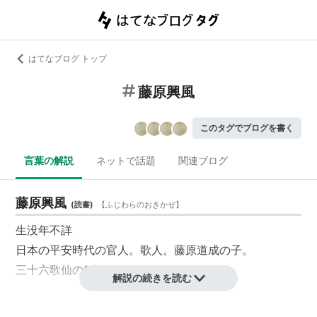
はてなブログ トップ
藤原興風
このタグでブログを書く
言葉の解説
ネットで話題
関連ブログ
藤原興風
(
読書
)
【
ふじわらのおきかぜ
】
生没年不詳
日本の平安時代の官人。歌人。藤原道成の子。
三十六歌仙の1人である。
解説の続きを読む