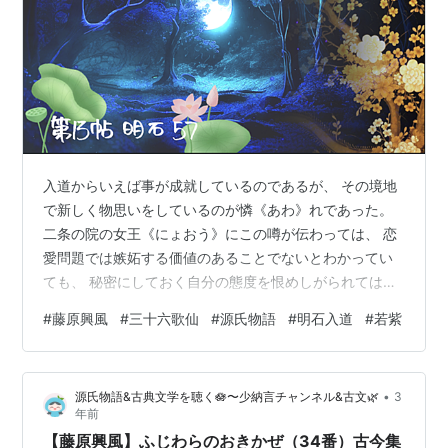
入道からいえば事が成就しているのであるが、 その境地
で新しく物思いをしているのが憐《あわ》れであった。
二条の院の女王《にょおう》にこの噂が伝わっては、 恋
愛問題では嫉妬する価値のあることでないとわかってい
ても、 秘密にしておく自分の態度を恨めしがられては苦
しくもあり、 気恥ずかしくもあると思っていた源氏が 紫
#
藤原興風
#
三十六歌仙
#
源氏物語
#
明石入道
#
若紫
夫人をどれほど愛しているかは これだけでも想像するこ
とができるのである。 女王も源氏を愛することの深いだ
け、 他の愛人との関係に不快な色を見せたそのおりおり
•
源氏物語&古典文学を聴く🪷〜少納言チャンネル&古文🌿
3
のことを 今思い出して、 なぜつまらぬことで恨めしい心
年前
にさせたかと、 取り返したいくらいにそれを後悔してい
【藤原興風】ふじわらのおきかぜ（34番）古今集