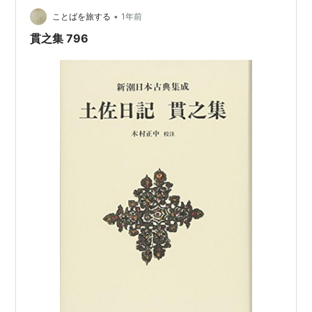
ランキング参加中言葉を紡ぐ人たち ランキング参加中は
•
てな文芸部 新潮日本古典集成〈新装版〉 土佐日記 貫之
ことばを旅する
1年前
集 (新潮日本古典集成 新装版) 新潮社 Amazon
貫之集 796