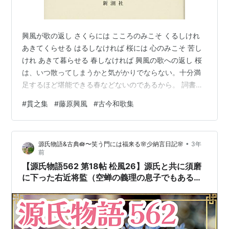
興風が歌の返し さくらには こころのみこそ くるしけれ
あきてくらせる はるしなければ 桜には 心のみこそ 苦し
けれ あきて暮らせる 春しなければ 興風の歌への返し 桜
は、いつ散ってしまうかと気がかりでならない。十分満
足するほど堪能できる春などないのであるから。 詞書に
は「興風が歌の返し」とありますが、もととなった興風
#
貫之集
#
藤原興風
#
古今和歌集
の歌は貫之集には採録されていません。このブログのベ
ースとしている『土佐日記 貫之集』（木村正中 校注）に
は、興風集採録の 見てかへる 心あかねば 桜花 咲けるあ
•
源氏物語&古典🪷〜笑う門には福来る🌸少納言日記🌸
3年
たりは 宿やからまし ではとの記載があり、ネット検索す
前
ると古今和歌集（巻第七「賀歌」 第351番）採録の いた
【源氏物語562 第18帖 松風26】源氏と共に須磨
づらに 過…
に下った右近将監（空蝉の義理の息子でもある）
は、五位も得て 靫負尉《ゆぎえのじょう》になっ
た。源氏の太刀をとりにきた折 明石の上に挨拶を
交わす。