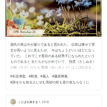
源氏の美は今が盛りであると思われた。 以前は痩せて背
丈が高いように見えたが、 今はちょうどいいほどになっ
ていた。 これでこそ貫目のある好男子になられたという
ものであると 女たちがながめていて、 指貫《さしぬき》
の裾《すそ》からも 愛嬌《あいきょう》はこぼれ出るよ
うに思った。 解官されて源氏について漂泊《さすら》え
#
右近将監
#
靭負
#
蔵人
#
藤原興風
た蔵人《くろうど》も また旧《もと》の地位に復《か
#
誰をかも知る人にせむ高砂の松も昔の友ならなくに
え》って、 靫負尉《ゆぎえのじょう》になった上に 今年
は五位も得ていたが、 この好青年官人が源氏の太刀《た
ち》を取りに戸口へ来た時に、 御簾《みす》の中に明石
のいるのを察して挨拶をした。 「以前の御厚情を忘れて
•
ことばを旅する
3年前