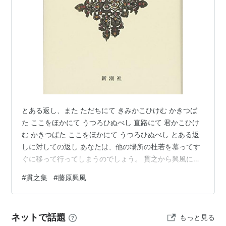
とある返し、また ただちにて きみかこひけむ かきつば
た ここをほかにて うつろひぬべし 直路にて 君かこひけ
む かきつばた ここをほかにて うつろひぬべし とある返
しに対しての返し あなたは、他の場所の杜若を慕ってす
ぐに移って行ってしまうのでしょう。 貫之から興風にさ
らに返した歌。第二句は「君、囲ひけむ」と「君が恋ひ
#
貫之集
#
藤原興風
けむ」の掛詞になっています。 ランキング参加中言葉を
紡ぐ人たち ランキング参加中はてな文芸部 新潮日本古典
集成〈新装版〉 土佐日記 貫之集 (新潮日本古典集成 新装
ネットで話題
もっと見る
版) 新潮社 Amazon