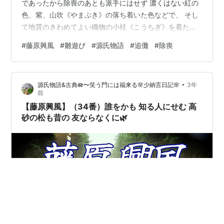
であったから除喪のあとも派手にはせず 濃くはない紅の
色、紫、山吹《やまぶき》の落ち着いた色などで、 そし
て地質のきわめてよい織物の小袿《こうちぎ》を着た元
日の紫の女王は、 急に近代的な美人になったようであ
#
藤原興風
#
雛遊び
#
源氏物語
#
追儺
#
除喪
る。 源氏は宮中の朝拝の式に出かけるところで、 ちょっ
と西の対へ寄った。 「今日からは、もう大人になりまし
たか」 と笑顔をして源氏は言った。 光源氏の美しいこと
•
源氏物語&古典🪷〜笑う門には福来る🌸少納言日記🌸
3年
はいうまでもない。 紫の君はもう雛《ひな》を出して遊
前
びに夢中であった。 三尺の据棚《すえだな》二つにいろ
【藤原興風】（34番）誰をかも 知る人にせむ 高
いろな小道具を置いて、 また…
砂の松も昔の 友ならなくに🌿