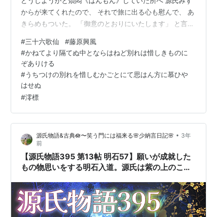
どうしようかと煩悶《はんもん》していた所へ 源氏みず
からが来てくれたので、 それで旅に出る心も慰んで、 あ
きらめもついた。 「御意のとおりにいたします」 と言っ
ていた。 ちょうど吉日でもあったのですぐに立たせるこ
#
三十六歌仙
#
藤原興風
とに源氏はした。 「同情がないようだけれど、 私は将来
#
かねてより隔てぬ中とならはねど別れは惜しきものに
に特別な考えもある子なのだからね、 それに私も経験し
ぞありける
て来た土地の生活だから、 そう思ってまあ初めだけしば
#
うちつけの別れを惜しむかごとにて思はん方に慕ひや
らく我慢をすれば馴れてしまうよ」 と源氏は明石の入道
はせぬ
家のことをくわしく話して聞かせた。 母といっしょに父
#
澪標
帝のおそばに来ていたこ…
•
源氏物語&古典🪷〜笑う門には福来る🌸少納言日記🌸
3年
前
【源氏物語395 第13帖 明石57】願いが成就した
もの物思いをする明石入道。源氏は紫の上のこと
を思って後悔をする源氏。