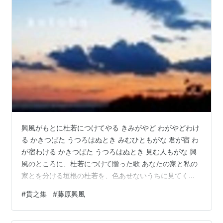
興風がもとに杜若につけてやる きみがやど わがやどわけ
る かきつばた うつろはぬとき みむひともがな 君が宿 わ
が宿わける かきつばた うつろはぬとき 見む人もがな 興
風のところに、杜若につけて贈った歌 あなたの家と私の
家とを分ける垣根の杜若を、色あせないうちに見てくれ
る人がいればよいのであるが。 貫之と興風は隣の家に住
#
貫之集
#
藤原興風
んでいたということのようです。第三句「かき」は
「垣」と「かき（つばた）」の掛詞になっていますね。