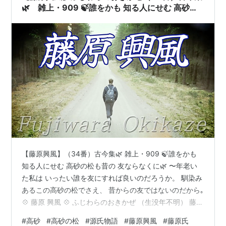
る源氏なのである。 🪷🎼孤…
🌿 雑上・909 🍃誰をかも 知る人にせむ 高砂の
松も昔の 友ならなくに🌿
【藤原興風】（34番）古今集🌿 雑上・909 🍃誰をかも
知る人にせむ 高砂の松も昔の 友ならなくに🌿 〜年老い
た私は いったい誰を友にすれば良いのだろうか。 馴染み
あるこの高砂の松でさえ、 昔からの友ではないのだから｡
💠 藤原 興風 💠 ふじわらのおきかぜ （生没年不明） 藤原
浜成のひ孫にあたる。 三十六歌仙のひとり。 藤原興風は
#
高砂
#
高砂の松
#
源氏物語
#
藤原興風
#
藤原氏