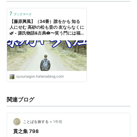
7
ブックマーク
【藤原興風】（34番）誰をかも 知る
人にせむ 高砂の松も昔の 友ならなくに
🌿 - 源氏物語&古典🪷〜笑う門には福
来る🌸少納言日記🌸
syounagon.hatenablog.com
関連ブログ
•
ことばを旅する
1年前
貫之集 798