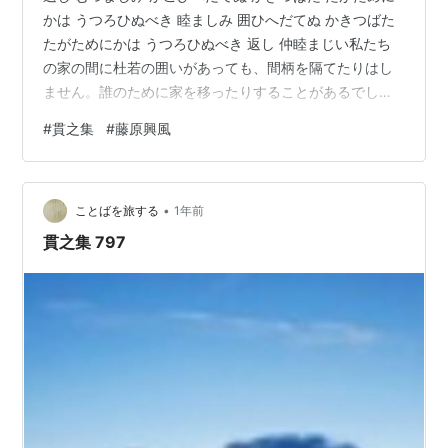
かは うつろひぬべき 睦ましみ 囲ひへだてぬ かきつばた
たがためにかは うつろひぬべき 返し 仲睦まじい私たち
の家の間に杜若の囲いがあっても、間柄を隔てたりはし
ません。誰のために家を移ったりすることがあるでしょ
うか。 797 の貫之歌に対する、藤原興風（ふじわら の
#
貫之集
#
藤原興風
おきかぜ）からの返歌。次の 799 には、さらに歌を返し
た貫之の詠歌が採録されています。 ランキング参加中言
葉を紡ぐ人たち ランキング参加中はてな文芸部 新潮日本
•
古典集成〈新装版〉 土佐日記 貫之集 (新潮日本古典集成
ことばを旅する
1年前
新装版) 新潮社 Amazon
貫之集 797