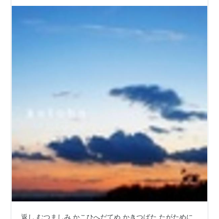
返し むつましみ かこひへだてぬ かきつばた たがために