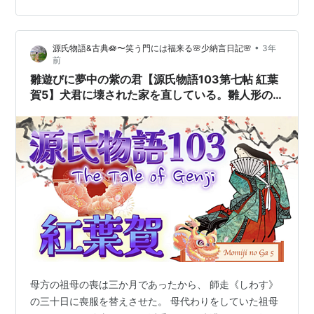
紀貫之､凡河内躬恒らと共に優れた歌人で、 日本最古の歌
論である『歌経標識』を残しています。 【ふるさと納
税】本漆・螺鈿ペアワイングラス（230ml） 大正2年創
•
源氏物語&古典🪷〜笑う門には福来る🌸少納言日記🌸
3年
業・老舗仏壇店の技術 ペア セット 酒器 杯 職人 おしゃれ
前
ガラス 贈り物 ギフト 富山 魚津漆器 工…
雛遊びに夢中の紫の君【源氏物語103第七帖 紅葉
賀5】犬君に壊された家を直している。雛人形の
中の源氏を綺麗に装束させて参内の真似をして遊
ぶ
母方の祖母の喪は三か月であったから、 師走《しわす》
の三十日に喪服を替えさせた。 母代わりをしていた祖母