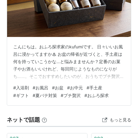
【金額の相場】
一般的にお中元の相場は3,000円〜5,000円くらいと言
われている。金額はお世話になった度合いによって変わ
り、親戚や知人であれば3,000円、会社の上司なら
こんにちは。おふろ探求家のkufumiです。 日々いいお風
5,000円、特別にお世話になった人なら5,000円〜
呂に浸かってますか♨︎ お盆の帰省が近づくと、手土産は
10,000円程度が主流になっている。あまり高額すぎても
何を持っていこうかな…と悩みまませんか？定番のお菓
相手の負担になるので気を付ける必要がある。
子やお酒もいいけれど、毎回同じようなものになりが
ち……。そこでおすすめしたいのが、おうちでプチ贅沢気
【贈り物選び】
分が味わえる「入浴剤」です。 「自分では買わないけれ
#
入浴剤
#
お風呂
#
お盆
#
お中元
#
手土産
ど、貰うと嬉しい」ちょっと贅沢な入浴剤を贈ると、大
せっかく贈るのであれば、相手の好みや家族構成を考
#
ギフト
#
夏バテ対策
#
プチ贅沢
#
おふろ探求
変喜ばれます。今回は、見た目もおしゃれなアソートか
え、「喜ばれるもの」を選ぶのが良い。定番はやはりお
ら、男性陣も大満足の本格温泉系まで、手土産に絶対外
酒やお菓子といった食料品だが、お酒を飲まない人にお
さない、贅沢な入浴剤セットを5つ厳選してご紹介しま
酒を贈っても喜ばれないので注意する必要がる。他に
ネットで話題
もっと見る
す！ 帰省の手土産に「入浴剤」がおすすめな理由 実家・
も、相手がアレルギー体質を持っている可能性も考えら
親戚へ贈る「失敗しない入浴剤の選…
れるので、できるだけそのような成分を含む食品は避け