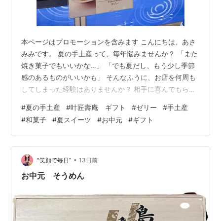
本ページはプロモーションを含みます こんにちは、あさ
みみです。 夏の手土産って、毎年悩みませんか？ 「また
焼き菓子でもいいかな…」 「でも夏だし、もう少し季節
感のあるものがいいかも」 そんなふうに、お店を何周も
してしまった経験はありませんか？ 相手に喜んでもらい
たい気持ちがあるほど、手土産選びって意外と難しいで
#
夏の手土産
#
叶匠壽庵 ギフト
#
ゼリー
#
手土産
すよね。 私も先日、友達のご両親へ久しぶりに会う機会
#
和菓子
#
夏スイーツ
#
お中元
#
ギフト
がありました。 「目上の方だから失礼のないものがい
い。でも堅すぎるのも違う🤔」 そう思いながら百貨店を
歩いていて、一目惚れしたのが 宗家 源 吉兆庵の夏限定
ゼリー『金魚』でした。 見つけた瞬間に「これだ！」と
•
"笑顔で毎日”
13日前
思えたほど、夏らしさがぎゅっ…
お中元 そうめん