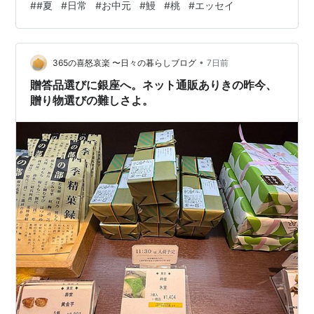
#
#夏
#
日常
#
お中元
#
鰻
#
桃
#
エッセイ
へ。 きっと、 それが狙いなのだろう。 夏の腹の虫は、
今日も満たされた。
•
365の喜怒哀楽 〜日々の暮らしブログ
7日前
贈答品選びに銀座へ。ネット通販ありきの昨今、
贈り物選びの難しさよ。