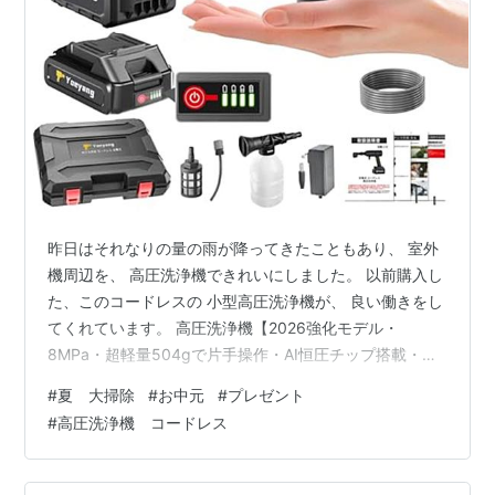
昨日はそれなりの量の雨が降ってきたこともあり、 室外
機周辺を、 高圧洗浄機できれいにしました。 以前購入し
た、このコードレスの 小型高圧洗浄機が、 良い働きをし
てくれています。 高圧洗浄機【2026強化モデル・
8MPa・超軽量504gで片手操作・AI恒圧チップ搭載・二
重密封構造で防雨仕様・航空機グレードカーボン・耐久
#
夏 大掃除
#
お中元
#
プレゼント
性30％向上・ぴかぴか洗浄店監修】コードレス 充電式
#
高圧洗浄機 コードレス
洗車機 残量表示 PSE認証済 バッテリー2個 総容量
30000mAh マキタバッテリー互換 6in1ノズル ペットボ
トル対応 5m柔軟ホース 水道不要 小型 自吸式 低騒音 コ