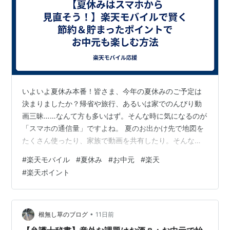
いよいよ夏休み本番！皆さま、今年の夏休みのご予定は
決まりましたか？帰省や旅行、あるいは家でのんびり動
画三昧……なんて方も多いはず。そんな時に気になるのが
「スマホの通信量」ですよね。 夏のお出かけ先で地図を
たくさん使ったり、家族で動画を共有したり。そんな時
こそ、データ容量を気にせず使える環境を整えておくの
#
楽天モバイル
#
夏休み
#
お中元
#
楽天
がおすすめです。今回は、夏休みをより快適に、そして
#
楽天ポイント
お得に楽しむための「楽天モバイル活用術」をご紹介し
ます！ ■夏休みこそスマホの「家計見直し」どき！ 夏休
みは何かと出費がかさむ季節。だからこそ、固定費の代
表格であるスマホ料金を見直してみませんか？楽天モバ
•
根無し草のブログ
11日前
イルは、使った分だけ支払うシンプルなプラン…