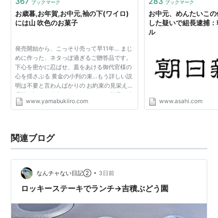
367
283
ブックマーク
ブックマーク
るようにする。また家族の人数が少ない場合は量よりも
お歳暮,お年賀,お中元,袖の下(ワイロ)
お中元、めんたいこの
質が高いものを、逆に多い場合はみんなで楽しめるもの
には山 吹色のお菓子
した疑いで組長逮捕：
ル
を選ぶといった工夫ができる。食料品以外を贈る場合、
発売開始から、こっそり売って早11年… まじ
特に相手の好みが分からない場合は、あっても困らない
めに作った、ネタっぽ過ぎるご贈答品です。
実用品や、自分で選べるカタログギフトなどが一般的に
下心を密かに忍ばせ、蓋をあける御代官様の
心を揺さぶる 黄金の小判の束…もう詳しい説
オススメとされている。
明は不要と言わんばかりの お約束の見栄えは
洒脱の極みと自負しております。 お菓子の中
【贈ってはいけないもの】
www.yamabukiiro.com
www.asahi.com
味は、黒ゴマクリームの入った 不思議な食感
のダックワー...
お中元でNGとされているのは、「踏みつける」という
意味を持つ履物類。また時計や筆記用具類には“勤勉奨
関連ブログ
励”の意味があるので、目上の人に贈るのはふさわしく
ないとされている。
•
なんチャない日記②
3日前
【遅れてしまった場合】
ロッキーステーキでランチ→吉積ぶどう園
遅れてしまった場合は、7月15日以降は「暑中御見舞
い」、8月7日の立秋以降は「残暑御見舞い」として贈