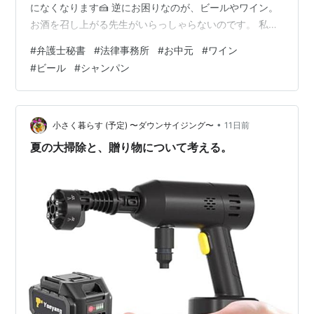
になくなります🍰 逆にお困りなのが、ビールやワイン。
お酒を召し上がる先生がいらっしゃらないのです。 私も
積極的には飲むほうではないですが、誘われたら楽しめ
#
弁護士秘書
#
法律事務所
#
お中元
#
ワイン
るタイプ🍻 クライアント様へのお礼とともに、いただい
#
ビール
#
シャンパン
たワインやシャンパンの味の感想も添えたいとのこと
で、毎年私が引き取ってレビューするスタイルが定着し
てしまいました😆 今年は、スイスの三ツ星レストランで
しか提供されない貴重なワインをいただけて、なんとい
•
小さく暮らす (予定) 〜ダウンサイジング〜
11日前
う役得✨しっかり感想をお伝えしましたよ🍷…
夏の大掃除と、贈り物について考える。