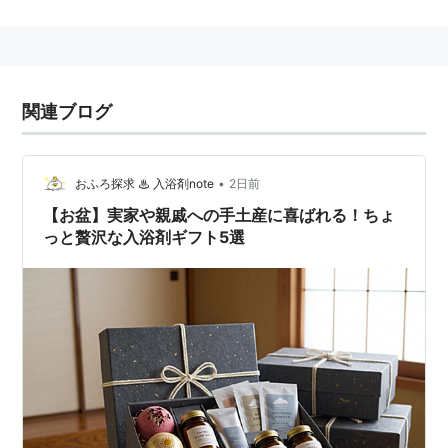
をする。この習慣をお中元と呼び、「いかがお過ごしで
すか」の季節のあいさつの一つ。
これだけは押さえておきたいお中元のマナー
関連ブログ
【贈る時期】
お中元を贈る時期については、東日本では7月の初め〜
•
おふろ探求 ♨ 入浴剤note
2日前
15日まで、西日本では8月初め〜15日までとされてい
【お盆】実家や親戚への手土産に喜ばれる！ちょ
る。しかし最近では、地方に関係なく7月の中頃までに
っと贅沢な入浴剤ギフト5選
贈るのが一般的になりつつあるようだ。
【贈る相手】
感謝の気持ちを伝える贈り物であるため、贈る相手につ
いては難しく考える必要はあまりない。一般的には、離
れて暮らしている両親や親戚、会社の上司や恩師の先生
などに贈るケースが多い。ただし毎年続けて贈る場合が
多いので、あまり範囲を広げすぎても大変になる。