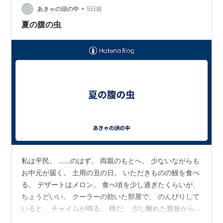
•
もらって帰りましたが、私は食べ物ではなく日常の消耗
あきゃの頭の中
5日前
品を送ります。 食べ物だと好き好きあるの…
夏の腹の虫
私は平民。 ……のはず。 両親のもとへ、 少ないながらも
お中元が届く。 土用の丑の日。 いただきものの鰻を食べ
る。 デザートはメロン。 食べ頃を少し過ぎたくらいが、
ちょうどいい。 クーラーの効いた部屋で、 のんびりして
いると、 チャイムが鳴る。 桃だ。 少し離れた親族から
届いた。 二つだけいただいて、 残りは姪や甥のところ