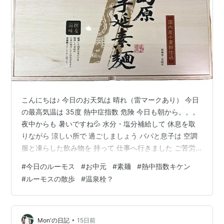
こんにちは♪ 今日のお天気は 晴れ（雷マークあり） 今日
の最高気温は 35度 熱中症指数 危険 今日も朝から。。。
夜中からも 暑いですね💦 水分・塩分補給して 休息を取
りながら 涼しい所で 過ごしましょう パパと息子は 空調
服と凍らした飲み物を 持って 仕事へ行きました ご苦労
様です お中元が届きました 島原 手延べ 素麺 素麵って
#
今日のルーモス
#
お中元
#
素麺
#
熱中指数キケン
年々食べない気がする。。。 買う事も少なくなりました
#
ルーモスの散歩
#
温泉栓？
この位なら 食べれますね素麵の 「一束の量」って。。。
いつも少ないと思うけど そんなに 多くも食べれないわね
😅 いつも元気なルーモス ありがとう💛 「ルーたん お散
歩に行くよ」と 言うと いつもドアに立って …
•
Mon'の日記
15日前