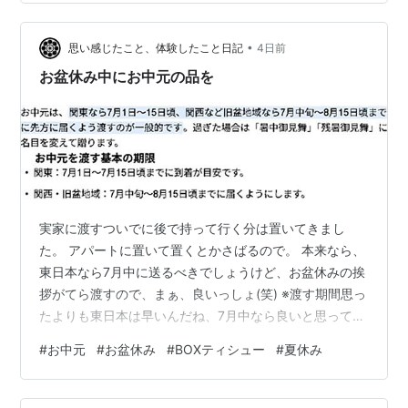
ろで焼けばオッケー👌 🥕人参も🥔ジャガイモも、お箸で
（水と火を防ぐ神さま）の三官をまつり、この三官のう
スーっと切れるほど柔らかくて美味しかったです。 週末
ち7月15日の中元の慈悲神様が仏教の「盂蘭盆会」（お
大忙しでくたびれてたけど、ちょっと元気出た⤴️ ロッキー
•
思い感じたこと、体験したこと日記
4日前
盆）の行事と結びついたと言われている。これらのうち
ステーキを出て、吉…
お盆休み中にお中元の品を
中元だけが日本に伝わり、盆と混じり合い、仏に供える
お供物を親戚や隣近所に贈る習慣となったよう。この
「お中元」のことを地方では「盆供」や「盆礼」と呼ぶ
ところもあると聞きますが、先祖へのお供とお世話にな
った方々への贈り物だった。
実家に渡すついでに後で持って行く分は置いてきまし
た。 アパートに置いて置くとかさばるので。 本来なら、
東日本なら7月中に送るべきでしょうけど、お盆休みの挨
拶がてら渡すので、まぁ、良いっしょ(笑) ※渡す期間思っ
たよりも東日本は早いんだね、7月中なら良いと思ってい
たよ。 【送料無料(※一部地域を除く)】カシミヤ ティシ
#
お中元
#
お盆休み
#
BOXティシュー
#
夏休み
ュー440枚(220組) x10個 スコッティ(SCOTTIE)ボックス
ティッシュ 日本製紙クレシア(Crecia)価格: 3190 円楽天
で詳細を見る 実家でお中元で頂いた油なり調味料なりを