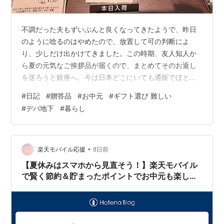
不調だった夫もずいぶんと良くなってきたようで、昨日
のように唸るのはやめたので、放置して可の判断によ
り、少しだけ出かけてきました。この時期、友人知人か
ら夏の元気なご挨拶品が届くので、まとめてそのお返し
を送ろうと銀座へ。今は日本どこにいても通販でほとん
どのものが手に入るので、贈り物選びにも毎年頭を悩ま
#
日記
#
贈答品
#
お中元
#
ギフト選び 難しい
せています。百貨店でお取り扱いのあるものはオンライ
#
デパ地下
#
暮らし
ンショップでも購入できるのですが、東京限定などもチ
ェック。そのついでに、今年もそろそろあのお菓子が出
てくる頃？と、銀座三越の菓遊庵をのぞいてみる
と。。。 やはりありました！岬屋の氷室というお饅頭で
•
楽天モバイル応援
8日前
す。毎年楽しみにしているので、今年も無事に出会えて
【夏休みはスマホから見直そう！】楽天モバイル
ハッピ…
で賢く節約＆貯まったポイントでお中元も楽しむ
方法