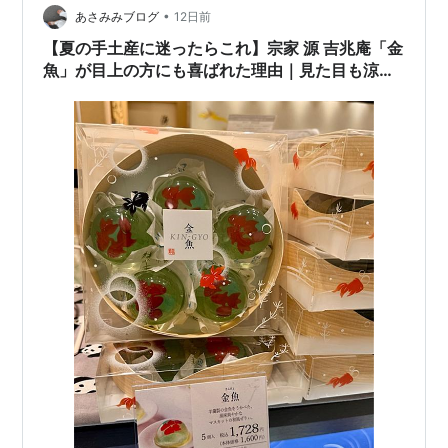
ンパクト収納 洗車 家庭用 Yoeyang Ama…
•
あさみみブログ
12日前
【夏の手土産に迷ったらこれ】宗家 源 吉兆庵「金
魚」が目上の方にも喜ばれた理由｜見た目も涼や
かな夏限定ゼリー