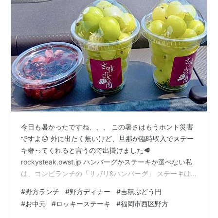
る。（目上の人に贈る場合は、「暑中御伺い」「残暑御
伺い」として贈ります。）
【喪中の場合】
感謝の気持ちを表すものであるから、自分と相手のどち
らが喪中であっても、贈ることに問題はない。ただし四
十九日前など、不幸からあまり時間が経っていなくて気
になる場合は、少し時期をずらして「暑中御見舞い」な
どで無地のしで贈る方法もある。
今日も暑かったですね、、、 この暑さはもうホント災害
お中元の由来
ですよ😞 外に出たく無いけど、旦那が臨時収入でステー
キ奢ってくれると言うので出掛けました🥩
古代中国には道教の天神信仰があり、上元（1月15
rockysteak.owst.jp ハンバーグかステーキか選べない私
日）、中元（7月15日）、下元（10月15日）の三元の日
は、コンビランチの「サガリ&ハンバーグ」 ステーキは
に天神を奉った（まつった）そうだ。上元の月には上元
レアで提供されるそうです。 まずサラダとスープ。 少し
#
野方ランチ
#
野方ディナー
#
吉積ぶどう円
生まれの天官（天神さま）を、中元の日には中元生まれ
でもヘルシーにと思いサガリにしたけど、バターたっぷ
#
お中元
#
ロッキーステーキ
#
福岡市西区野方
り乗ってます😅 もっと焼きたい人は、手前の空いたとこ
の地官（慈悲神さま）を、下元には下元生まれの水官