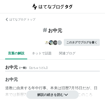
はてなブログ トップ
お中元
このタグでブログを書く
言葉の解説
ネットで話題
関連ブログ
お中元
(
一般
)
【
おちゅうげん
】
お中元
道教に由来する年中行事。本来は旧暦7月15日だが、日
本では新暦7月15日または8月15日とされ、このころ
解説の続きを読む
に、お世話になった人々に感謝の気持ちを込めて贈り物