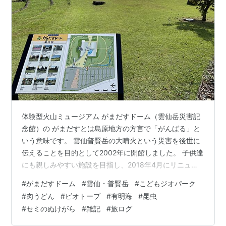
体験型火山ミュージアム がまだすドーム（雲仙岳災害記
念館）の がまだすとは島原地方の方言で「がんばる」と
いう意味です。 雲仙普賢岳の大噴火という災害を後世に
伝えることを目的として2002年に開館しました。 子供達
にも親しみやすい施設を目指し、2018年4月にリニュー
アルオープン。 ワタヌキは、１度リニューアル前に来た
#
がまだすドーム
#
雲仙・普賢岳
#
こどもジオパーク
ことがあります。 今回は、こちらに↓ がまだすドーム内
#
肉うどん
#
ビオトープ
#
有明海
#
昆虫
のカフェで お昼ごはん。ワタヌキは、肉うどん。 展望ラ
#
セミのぬけがら
#
雑記
#
旅ログ
ウンジからの風景。 反対側は、有明海が見えました。 ビ
オトープを目指します。 糸トンボ セミの抜け殻 こども