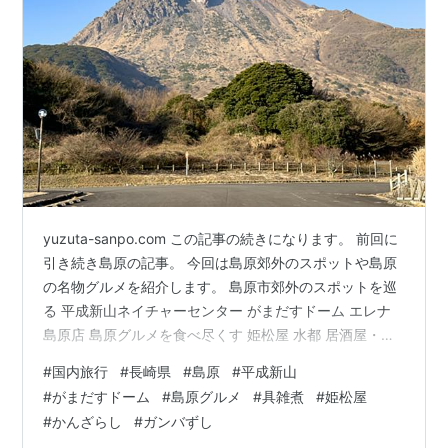
yuzuta-sanpo.com この記事の続きになります。 前回に
引き続き島原の記事。 今回は島原郊外のスポットや島原
の名物グルメを紹介します。 島原市郊外のスポットを巡
る 平成新山ネイチャーセンター がまだすドーム エレナ
島原店 島原グルメを食べ尽くす 姫松屋 水都 居酒屋・割
烹 雲仙 ほうじゅう 島原市郊外のスポットを巡る 平成新
#
国内旅行
#
長崎県
#
島原
#
平成新山
山ネイチャーセンター まずは島原の中心部からも見えて
#
がまだすドーム
#
島原グルメ
#
具雑煮
#
姫松屋
いた「平成新山」の麓にある「平成新山ネイチャーセン
#
かんざらし
#
ガンバずし
ター」へ。 島原の中心部から車で約15分、駐車場からは