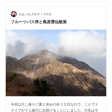
綺麗に平成新山が見える。 平成新山は、粘り気の強いマ
グマが火山の上に盛り上がってできた「溶岩ドーム」。
平…
•
ももっちブログ
3年前
フルーツバス停と島原雲仙散策
今回は久し振りに妻と休みの合う土日なので、二人でド
ライブがてら旅行に出掛けることにしました。行先は今