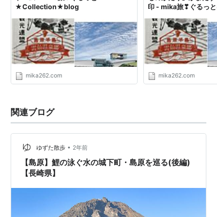
★Collection★blog
印 - mika旅❣ぐるっと
★Collection★blog
mika262.com
mika262.com
関連ブログ
•
ゆずた散歩
2年前
【島原】鯉の泳ぐ水の城下町・島原を巡る(後編)
【長崎県】