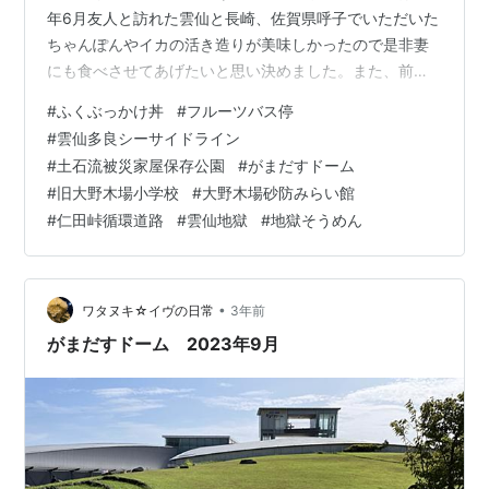
年6月友人と訪れた雲仙と長崎、佐賀県呼子でいただいた
ちゃんぽんやイカの活き造りが美味しかったので是非妻
にも食べさせてあげたいと思い決めました。また、前回
立寄ることのできなかった雲仙岳の災害資料館なども立
#
ふくぶっかけ丼
#
フルーツバス停
寄ってみたいと思います。 長くなるので前半で「フルー
#
雲仙多良シーサイドライン
ツバス停と島原雲仙散策」、後半で「長崎伊万里の散策
#
土石流被災家屋保存公園
#
がまだすドーム
と呼子のイカの活き造り」の二つに分けることにしまし
#
旧大野木場小学校
#
大野木場砂防みらい館
た。 金曜日が夜勤明けだったので、帰宅後夕方までしっ
#
仁田峠循環道路
#
雲仙地獄
#
地獄そうめん
かりと休み22時に自宅を出発、国道2号線で玉島ICまで走
り山陽道に乗り、途中福山SAに立寄りま…
•
ワタヌキ☆イヴの日常
3年前
がまだすドーム 2023年9月