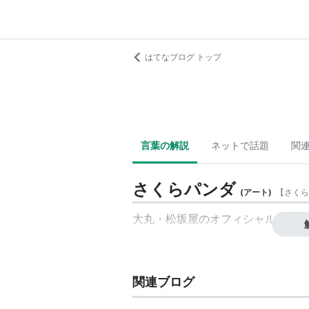
はてなブログ トップ
言葉の解説
ネットで話題
関
さくらパンダ
(
アート
)
【
さくら
大丸・松坂屋のオフィシャルキャラ
関連ブログ