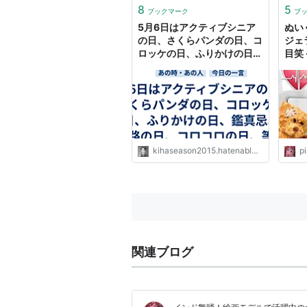
8
5
ブックマーク
ブ
5月6日はアクティブシニア
ぬい
の日、さくらパンダの日、コ
ジェ
ロッケの日、ふりかけの日、
目笑
鑑真忌、迷路の日、コロコロ
ルで
の日、等の日です。 - 風に吹
みの
かれて旅するブログ (今日は
ンク
何の日＆ハッピートーク)
kihaseason2015.hatenablog.com
pi
関連ブログ