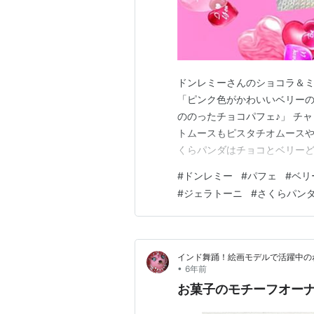
ドンレミーさんのショコラ＆ミ
「ピンク色がかわいいベリーの
ののったチョコパフェ♪」 チ
トムースもピスタチオムースや
くらパンダはチョコとベリーどっち
ニ:「僕はチョコ！！！」 さく
#
ドンレミー
#
パフェ
#
ベリ
パンダ:「僕は........」
#
ジェラトーニ
#
さくらパン
ンダ:「…
インド舞踊！絵画モデルで活躍中の
•
6年前
お菓子のモチーフオーナ