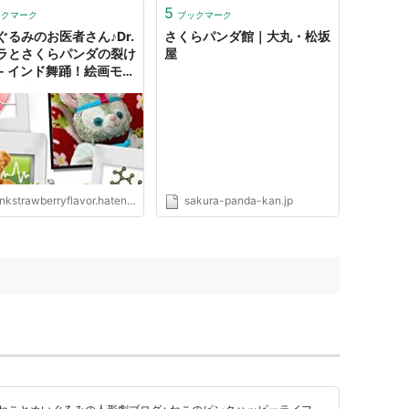
御礼申しあげます。 長らくのご
5
ックマーク
ブックマーク
愛顧誠にありがとうございまし
ぐるみのお医者さん♪Dr.
さくらパンダ館｜大丸・松坂
た。 ...
ラとさくらパンダの裂け
屋
 - インド舞踊！絵画モデ
活躍中のねことぬいぐる
人形劇ブログ♪ ねこのピ
ハッピーライフ
nkstrawberryflavor.hatenablog.jp
sakura-panda-kan.jp