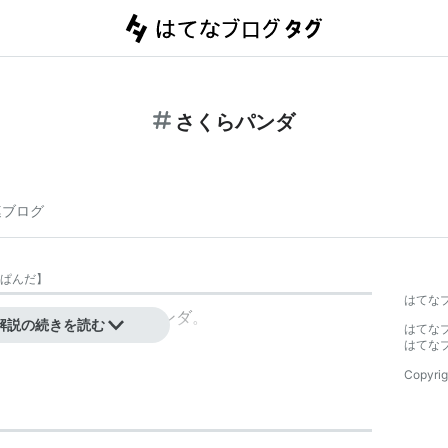
さくらパンダ
連ブログ
ぱんだ
】
はてな
クター。モチーフはパンダ。
解説の続きを読む
はてな
はてな
Copyrig