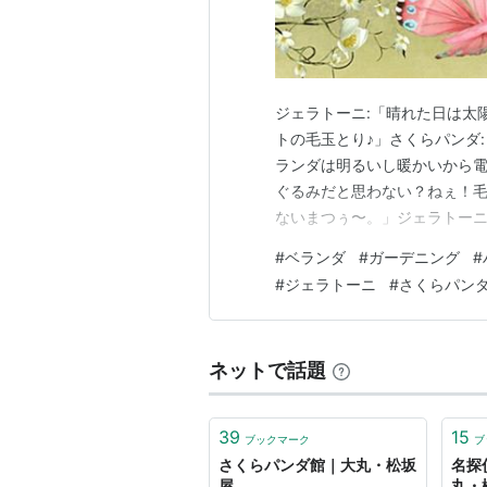
ジェラトーニ:「晴れた日は太
トの毛玉とり♪」さくらパンダ
ランダは明るいし暖かいから電
ぐるみだと思わない？ねぇ！毛
ないまつぅ〜。」ジェラトーニ
ボール作って遊ぶんだ❤️」ジ
#
ベランダ
#
ガーデニング
#
んも元気だよ！なかなか色変わ
#
ジェラトーニ
#
さくらパン
「色変わったら食べるんだぁ〜
ネットで話題
39
15
ブックマーク
ブ
さくらパンダ館｜大丸・松坂
名探
屋
丸・