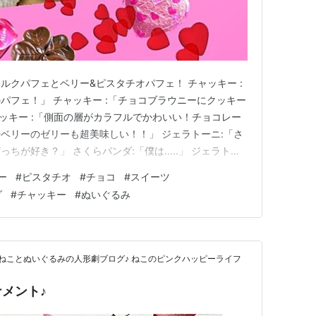
ルクパフェとベリー&ピスタチオパフェ！ チャッキー :
パフェ！」 チャッキー :「チョコブラウニーにクッキー
ャッキー :「側面の層がカラフルでかわいい！チョコレー
ベリーのゼリーも超美味しい！！」 ジェラトーニ:「さ
が好き？」 さくらパンダ:「僕は.....」 ジェラトー
らパンダ:「。。。。。。」 ジェラトーニ:「♪」 さくら
ー
#
ピスタチオ
#
チョコ
#
スイーツ
みけにゃん:「どっちも好きにゃぁぁっぁぁぁ！！！」 さくらパ
ダ
#
チャッキー
#
ぬいぐるみ
ねことぬいぐるみの人形劇ブログ♪ ねこのピンクハッピーライフ
メント♪