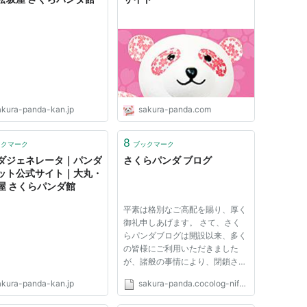
akura-panda-kan.jp
sakura-panda.com
8
ックマーク
ブックマーク
ダジェネレータ｜パンダ
さくらパンダ ブログ
ット公式サイト｜大丸・
屋 さくらパンダ館
平素は格別なご高配を賜り、厚く
御礼申しあげます。 さて、さく
らパンダブログは開設以来、多く
の皆様にご利用いただきました
が、諸般の事情により、閉鎖させ
ていただきます。 これまでのご
akura-panda-kan.jp
sakura-panda.cocolog-nifty.com
愛顧に対しまして、スタッフ一
同、深く感謝するとともに心より