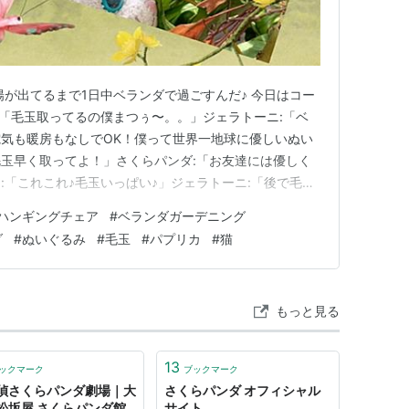
陽が出てるまで1日中ベランダで過ごすんだ♪ 今日はコー
:「毛玉取ってるの僕まつぅ〜。。」ジェラトーニ:「ベ
気も暖房もなしでOK！僕って世界一地球に優しいぬい
玉早く取ってよ！」さくらパンダ:「お友達には優しく
:「これこれ♪毛玉いっぱい♪」ジェラトーニ:「後で毛玉
ェラトーニ:「食べたパプリカの種から育ったパプリカさ
ハンギングチェア
#
ベランダガーデニング
らないけどどんどん大きくなってる！」ジェラトーニ:
ダ
#
ぬいぐるみ
#
毛玉
#
パプリカ
#
猫
！！あれもこれ…
もっと見る
13
ックマーク
ブックマーク
偵さくらパンダ劇場｜大
さくらパンダ オフィシャル
松坂屋 さくらパンダ館
サイト