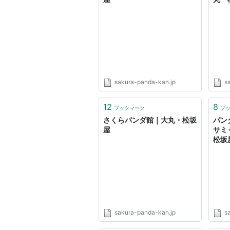
sakura-panda-kan.jp
s
12
8
ブックマーク
ブ
さくらパンダ館｜大丸・松坂
パン
屋
サミ
松坂
sakura-panda-kan.jp
s