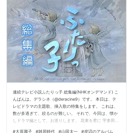
連続テレビ小説ふたりっ子 総集編(NHKオンデマンド) こ
んばんは。デラシネ（@deracine9）です。 本日は、テ
レビドラマの主題歌、挿入歌の特集をします。 これは、
数が多過ぎて、絞るのが難しい。 それで、今回は、懐か
しドラマ編として、お送りします。 花束を君に 宇多田ヒ
カル 朝ドラ「とと姉ちゃん」主題歌。 しあわせの一番星
#
大原麗子
#
雑居時代
#
山田太一
#
岸辺のアルバム