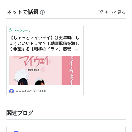
韻の残る、とってもいい作品だった。 映像的にも、情緒
ネットで話題
もっと見る
ある街並み（三重県桑名市・四日市・津市ほか）の風景
や夜景の美しさも素晴らしく、そして全編を…
5
ブックマーク
【ちょっとマイウェイ】は更年期にち
ょうどいいドラマ？！動画配信を激し
く希望する【昭和のドラマ】感想 - ナ
ゼキニエンタメ！
www.nazekini.com
関連ブログ