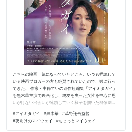
ちなみに、モーニング娘。の安倍なつみの両親は、この
ドラマに感動して彼女に「なつみ」と命名したそうで
す。
*
リスト
：
リスト::ハロプロ関連キーワード//固有名詞
こちらの映画、気になっていたところ、いつも拝読して
いる映画ブロガーの方も絶賛されていたので、観に行っ
てきた。 作家・中條ていの連作短編集「アイミタガイ」
を黒木華主演で映画化し、親友を失った女性を中心に思
いがけない出会いが連鎖していく様子を描いた群像劇。
（映画.comより抜粋） 上映中、観ながら何度も涙を拭っ
#
アイミタガイ
#
黒木華
#
草野翔吾監督
た。 といっても、悲しく胸に詰まされる場面はあって
#
夜明けのマイウェイ
#
ちょっとマイウェイ
も、この映画は決してお涙ちょうだい的な作品ではな
く、次第に温かい気持ちに包まれ、見終わった後深い余