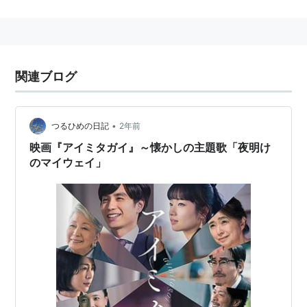
スタッフ
[作品データ] ＮＴＶ グランド劇場 １９７９/１０/
１３ 〜 １９８０/３/２９ 全２５回
脚本 鎌田敏夫、他
関連ブログ
音楽 荒木一郎 （主題歌 「夜明けのマイウェイ」 ＰＡ
Ｌ）
•
つるひめの日記
2年前
配役
映画『アイミタガイ』～懐かしの主題歌「夜明け
のマイウェイ」
桃井かおり（なつみ） 研ナオコ（カツ子） 八千草薫
（朋子姉さん） 結城美栄子（伸江姉さん）
緒形拳（堀田さん・チーフコック） 神田正輝（満・信
用金庫） 赤塚真人（常夫・コック）
犬塚弘（駅員） 秋野太作（コック） 岸本加世子（ウエ
イトレス） 左時枝（ウエイトレス） 峰竜太（けつに）
解説 代官山のレストランを舞台に、女性経営者を主人
公にした女性上位のオトメチック爆笑喜劇？!