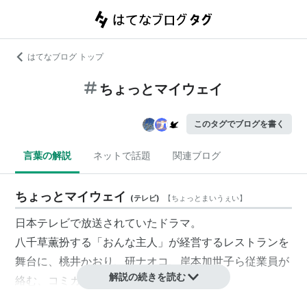
はてなブログ トップ
ちょっとマイウェイ
このタグでブログを書く
言葉の解説
ネットで話題
関連ブログ
ちょっとマイウェイ
(
テレビ
)
【
ちょっとまいうぇい
】
日本テレビで放送されていたドラマ。
八千草薫扮する「おんな主人」が経営するレストランを
舞台に、桃井かおり、研ナオコ、岸本加世子ら従業員が
解説の続きを読む
絡む、コミカル・タッチのドラマ。