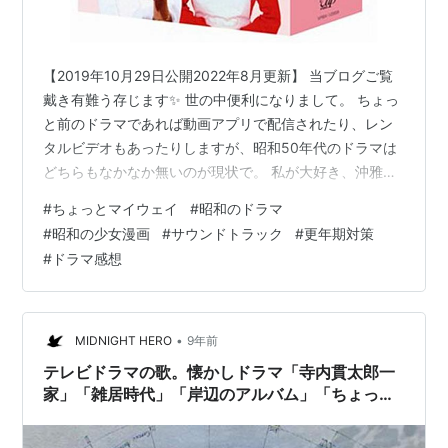
【2019年10月29日公開2022年8月更新】 当ブログご覧
戴き有難う存じます✨ 世の中便利になりまして。 ちょっ
と前のドラマであれば動画アプリで配信されたり、レン
タルビデオもあったりしますが、昭和50年代のドラマは
どちらもなかなか無いのが現状で。 私が大好き、沖雅也
主演「俺たちは天使だ！」↓ レンタルビデオも動画配信
#
ちょっとマイウェイ
#
昭和のドラマ
もありません。 「俺たちは天使だ！」は1979年＝昭和
#
昭和の少女漫画
#
サウンドトラック
#
更年期対策
54年に放送された日本テレビ系列のドラマ。 前後には、
#
ドラマ感想
堺正章主演「西遊記」が放送されておりました。 同じ昭
和54年の10月から翌年3月まで、やはり日本テレビ系列
で放送されていたのが、本日記事にします、桃井かおり
主演「ちょっと…
•
MIDNIGHT HERO
9年前
テレビドラマの歌。懐かしドラマ「寺内貫太郎一
家」「雑居時代」「岸辺のアルバム」「ちょっと
マイウェイ」「ふたりっ子」。