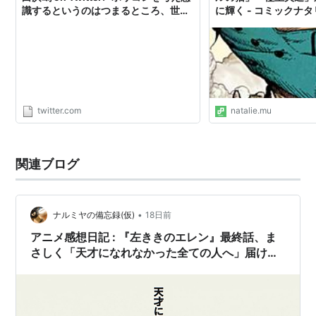
識するというのはつまるところ、世界
に輝く - コミックナ
中にいる様々な読者さんのことを考え
るという事で、漫画家としての自分に
とっては重要で、そして必要な視点で
した。私もまだまだ未熟ですが、常に
勉強とアップデートを心掛けていきた
いです。できれば世界中の誰にでも物
語を楽しんでほしいから。"
twitter.com
natalie.mu
関連ブログ
•
ナルミヤの備忘録(仮)
18日前
アニメ感想日記 : 『左ききのエレン』最終話、ま
さしく「天才になれなかった全ての人へ」届ける
作品。いいアニメを見れました。