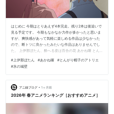
はじめに 今期はとりあえず4本完走。残り2本は後追いで
見る予定です。 今期もなかなか力作が多かったと思いま
すが、爽快感があって気軽に楽しめる作品は少なかった
ので、断トツに良かったみたいな作品はありませんでし
た。 上伊那ぼたん、酔へる姿は百合の花 あかね噺 とん
がり帽子のアトリエ 氷の城壁 淡島百景（T.B.D.） 春夏秋
#
上伊那ぼたん
#
あかね噺
#
とんがり帽子のアトリエ
冬代行者（T.B.D.） では、いつもの長文のアニメ感想総
#
氷の城壁
括です。 感想・考察 上伊那ぼたん、酔へる姿は百合の花
rating ★★★★☆ pros 嗜好品やサブカルを絡めてスタ
イリッシュに描く、JD百合の恋愛物語 アニメーションは
各話ごとにスタッフの色が出る実験的なディレクシ…
•
アニ録ブログ
1ヶ月前
2026年 春アニメランキング［おすすめアニメ］