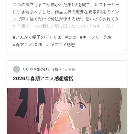
ココの旅立ちまでが描かれた第1話を観て、即ストーリー
に引き込まれました。作品世界の重要な要素(特定のイン
クで陣を描くだけで魔法が使える)が、使い尽くされてき
た「魔法」への新しい切り口になっていておもしろい。
映像が全話ほぼ崩れずに高レベルで、特に水の動きがま
#
とんがり帽子のアトリエ
#
ココ
#
キーフリー先生
るで生きているかのように美しいです。 原作漫画が青年
#
春アニメ2026
#
TVアニメ感想
誌掲載ということもあり、「メダリスト」同様、登場キ
ャラクターが誰も心に影を持っています。特にココのル
ームメイトであるアガットの屈折具合が半端なく、簡単
に他人を内に入れない頑なさがすごい。心の変化も劇的
•
たいやき姫のひとり旅
1ヶ月前
にというよりは日々の積み重ねを経ての僅かず…
2026年春期アニメ感想総括