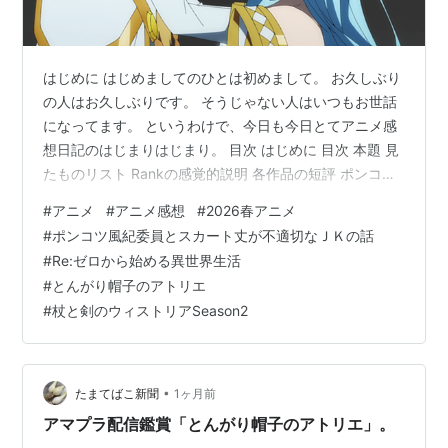
はじめに はじめましてのひとは初めまして。 お久しぶり
の人はお久しぶりです。 そうじゃない人はいつもお世話
になってます。 というわけで、今日も今日とてアニメ感
想日記のはじまりはじまり。 目次 はじめに 目次 本題 見
たものリスト Rankの感覚的説明 各作品の短評 ポンコツ
風紀委員とスカート丈が不適切なＪＫの話 11話 概評 詳
#
アニメ
#
アニメ感想
#
2026春アニメ
細 Re:ゼロから始める異世界生活 4th season 73話 概評
#
ポンコツ風紀委員とスカート丈が不適切なＪＫの話
詳細 とんがり帽子のアトリエ 11話 概評 詳細 杖と剣のウ
#
Re:ゼロから始める異世界生活
ィストリア Season2 22話(2期 11話) 概評 詳細 最後に 本
#
とんがり帽子のアトリエ
題 見たものリスト ポンコツ風紀委員とスカート丈が不適
#
杖と剣のウィストリアSeason2
切なＪＫの…
•
たまてばこ新聞
1ヶ月前
アマプラ配信鑑賞「とんがり帽子のアトリエ」。