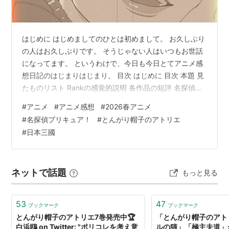
はじめに はじめましてのひとは初めまして。 お久しぶり
の人はお久しぶりです。 そうじゃない人はいつもお世話
になってます。 というわけで、今日も今日とてアニメ感
想日記のはじまりはじまり。 目次 はじめに 目次 本題 見
たものリスト Rankの感覚的説明 各作品の短評 名探偵プ
リキュア！ 23話 概評 詳細 とんがり帽子のアトリエ 13話
#
アニメ
#
アニメ感想
#
2026春アニメ
概評 詳細 日本三國 12話 概評 詳細 最後に 本題 見たもの
#
名探偵プリキュア！
#
とんがり帽子のアトリエ
リスト 名探偵プリキュア！ 23話 とんがり帽子のアトリ
#
日本三國
エ 13話 日本三國 12話 Rankの感覚的説明 Rankは自分の
中での序列。S>A>B>C>D>Eの順番。 Rank 評価 感覚
SS 名…
ネットで話題
もっと見る
53
47
ブックマーク
ブックマーク
とんがり帽子のアトリエ7巻発売中🏆
「とんがり帽子のアト
白浜鴎 on Twitter: "ポリコレを考え意
ルの猫」「極主夫道」