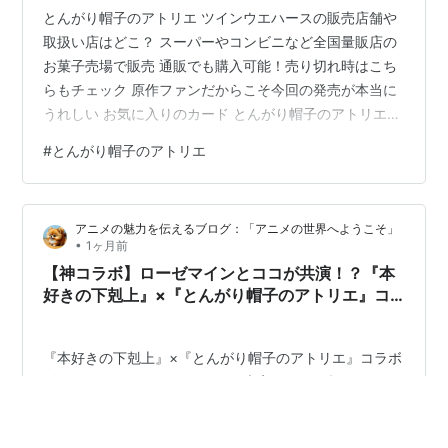
とんがり帽子のアトリエ ツインウエハースの販売店舗や
取扱い店はどこ？ スーパーやコンビニなど全国量販店の
お菓子売場で販売 通販でも購入可能！売り切れ時はこち
らもチェック 原作ファンだからこそ今回の発売が本当に
うれしい お気に入りのカード とんがり帽子のアトリエ
ツインウエハースの販売店舗や取扱い店はどこ？TVアニ
#
とんがり帽子のアトリエ
メ『とんがり帽子のアトリエ』より、名場面や食玩限定
の新規描き下ろしイラストを収録した「とんがり帽子の
アトリエ ツインウエハース」が発売されました。カード
アニメの魅力を伝えるブログ：「アニメの世界へようこそ」
は全28種類のメタリックプラカード仕様。さらにバニラ
•
1ヶ月前
クリーム味のウエハースが2枚入っており、コレクション
【神コラボ】ローゼマインとココが共演！？『本
としてもお菓子としても楽しめる…
好きの下剋上』×『とんがり帽子のアトリエ』コ
ラボPVのエモさが限界突破すぎる…！