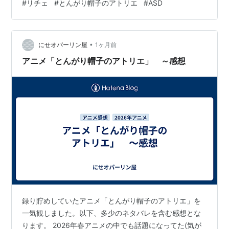
#
リチェ
#
とんがり帽子のアトリエ
#
ASD
し仮にリチェがASDだとすると、無口で無表情な点や、
こだわりの強さに納得がいきます。そして、リチェは決
して自分勝手ではなく、本人なりの深い考えに基づき一
•
貫した行動を取っていることも分かります。残念なが
にせオパーリン屋
1ヶ月前
ら、そのことに周囲の人間が気づかない場合も多いので
アニメ「とんがり帽子のアトリエ」 ～感想
すが、まさにそれがASDの生きづらさを表していま…
録り貯めしていたアニメ「とんがり帽子のアトリエ」を
一気観しました。以下、多少のネタバレを含む感想とな
ります。 2026年春アニメの中でも話題になってた(気が