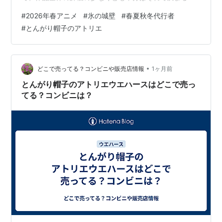
逆に萌えやエロといった要素にはさほど興味はないし、
#
2026年春アニメ
#
氷の城壁
#
春夏秋冬代行者
作画崩壊も（目に余るほどヒドくなければ）ほとんど気
#
とんがり帽子のアトリエ
にならない。 以下、並びは50音順で、評価はA～E。
（1）『愛してるゲームを終わらせたい』 幼馴染みで、小
さな頃から相手から「愛してる」と言われてドキッとし
たら負け、という「愛してるゲーム」をしてきた浅葱優
•
どこで売ってる？コンビニや販売店情報
1ヶ月前
希也と桜みく。高校生になっても…
とんがり帽子のアトリエウエハースはどこで売っ
てる？コンビニは？