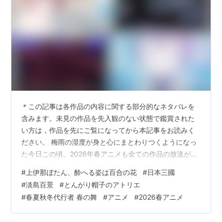
＊この記事は各作品の内容に関する部分的なネタバレを
含みます。未見の作品を先入観のない状態で鑑賞された
い方は，作品を先にご覧になってから本記事をお読みく
ださい。 梅雨の湿度が身と心にまとわりつくようになっ
た今日この頃。2026年春アニメも全ての作品の放送が終
了した。今回も恒例通り，当ブログが視聴した2026年春
#
上伊那ぼたん、酔へる姿は百合の花
#
日本三國
アニメの中から，特にクオリティが高いと判断した11作
#
淡島百景
#
とんがり帽子のアトリエ
品をランキング形式で振り返ってみたい。コメントの後
#
春夏秋冬代行者 春の舞
#
アニメ
#
2026春アニメ
には，作品視聴時のXのポストをいくつか掲載してある。
今回は「中間評価」の記事でピックアウトしたものから