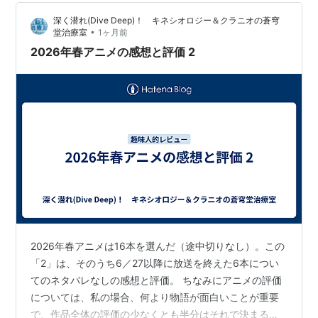
多少の異同がある。 なお，この記事は当ブログの評価基
深く潜れ(Dive Deep)！ キネシオロジー＆クラニオの蒼穹
準において「一定の水準を満たした作…
•
堂治療室
1ヶ月前
2026年春アニメの感想と評価 2
2026年春アニメは16本を選んだ（途中切りなし）。この
「2」は、そのうち6／27以降に放送を終えた6本につい
てのネタバレなしの感想と評価。 ちなみにアニメの評価
については、私の場合、何より物語が面白いことが重要
で、作品全体の評価の少なくとも半分はそれで決まる。