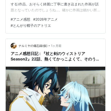
する)作品。おそらく綺麗に丁寧に書き込まれた作画が話
題となっていたのでしょうね…。確かに作画は細かい所
まで丁寧に描かれて動く綺麗な作画で力の入り様を感じ
#
アニメ感想
#
2026年アニメ
る良い作品でした。 しかし、作画は良いけど俺的にはお
#
とんがり帽子のアトリエ
話、設定、世界観等にはちょっと惹かれなかった、不満
がある、疑問があるという感じなのですよね…。 まずは
魔法使いしか使えないとされている魔法…その「魔法」
の設定、世界観について。第1話の導入・設定説明で俺が
•
ナルミヤの備忘録(仮)
1ヶ月前
疑問に思ったのは摩訶不思議な力「魔法…
アニメ感想日記 : 『杖と剣のウィストリア
Season2』22話、熱くてかっこよくて、そのう
え、エルフィーちゃんのいじらしさに涙が出てく
る。