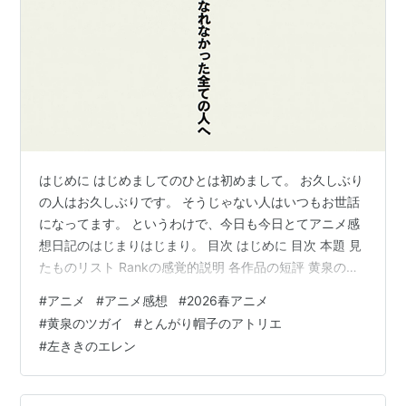
はじめに はじめましてのひとは初めまして。 お久しぶり
の人はお久しぶりです。 そうじゃない人はいつもお世話
になってます。 というわけで、今日も今日とてアニメ感
想日記のはじまりはじまり。 目次 はじめに 目次 本題 見
たものリスト Rankの感覚的説明 各作品の短評 黄泉のツ
ガイ 12話 概評 詳細 とんがり帽子のアトリエ 12話 概評
#
アニメ
#
アニメ感想
#
2026春アニメ
詳細 左ききのエレン 13話 概評 詳細 最後に 本題 見たも
#
黄泉のツガイ
#
とんがり帽子のアトリエ
のリスト 黄泉のツガイ 12話 とんがり帽子のアトリエ 12
#
左ききのエレン
話 左ききのエレン 13話 Rankの感覚的説明 Rankは自分
の中での序列。S>A>B>C>D>Eの順番。 Rank 評価 感覚
SS 名…