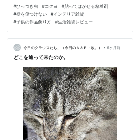
た。文房具売り場でふと目に入って、思わずカゴに入れ
#
ひっつき虫
#
コクヨ
#
貼ってはがせる粘着剤
てしまったんです。買った時は「文房具として使うのか
#
壁を傷つけない
#
インテリア雑貨
な」くらいにしか思っていなかったのですが、使ってみ
#
子供の作品飾り方
#
生活雑貨レビュー
たら、これが想像以上に便利で、今では我が家のあちこ
ちで活躍しています。 どんな商品なのか、まず調べてみ
ました コクヨの「ソフト粘着剤 ひっつき虫」は、合成ゴ
ム製の貼ってはがせる粘着剤です。サイズ…
•
今日のクラウスたち。（今日のＡ＆Ｂ・改。）
6ヶ月前
どこを通って来たのか。