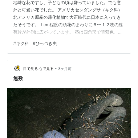
地味な花ですし、子どもの頃は嫌っていました。でも意
外と可愛い花でした。 アメリカセンダングサ（キク科）
北アメリカ原産の帰化植物で大正時代に日本に入ってき
たそうです。１cm程度の頭花のまわりに６〜１２枚の総
苞片が外側に広がっています。 茎は四角形で暗紫色。果
実が衣服にくっつくので、私たちが子どもの頃から「ひ
#
キク科
#
ひっつき虫
っつき虫」と呼んで厄介者の植物でした。 撮影：２０２
５年１０月１２日 横浜市金沢区
•
目で見る 心で見る
8ヶ月前
無数