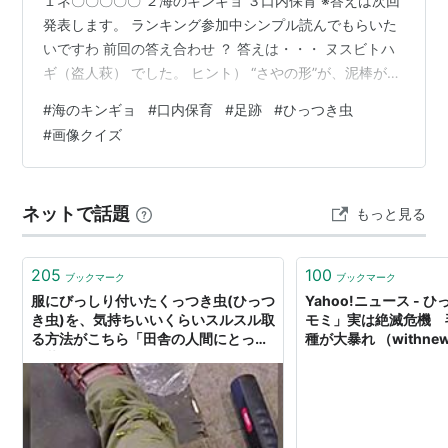
１ネ〇〇〇〇〇 ２海のキンギョ ３口内保育 ※答えは次回
発表します。 ランキング参加中シンプル読んでもらいた
いですわ 前回の答え合わせ ？ 答えは・・・ ヌスビトハ
ギ（盗人萩） でした。 ヒント） “さやの形”が、泥棒が足
音を立てないように抜き足差し足でつま先歩きをしてい
#
海のキンギョ
#
口内保育
#
足跡
#
ひっつき虫
るような「足跡」に似ていることが名前の由来 ヒント）
#
画像クイズ
さやの表面にある無数の小さなカギ状（マジックテープ
のような）の毛で衣服の生地の繊維を引かける。 払って
も貼り付いてなかなかとれないことにより種子を遠くへ
ネットで話題
もっと見る
運ぶ“付着散布”をおこなっている。 ヌスビトハギの他に
もオナモミやセン…
205
100
ブックマーク
ブックマーク
服にびっしり付いたくっつき虫(ひっつ
Yahoo!ニュース -
き虫)を、気持ちいいくらいスルスル取
モミ」実は絶滅危機 
る方法がこちら「田舎の人間にとって
種が大暴れ （withne
は革命的なんですけど…」