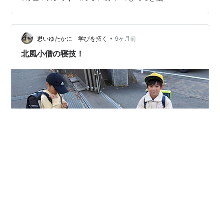
ホント、ひっつき回る。 原っぱでは、ノゲイトウの花が
ぽつんと咲いていました。 かと思えば、まだ健在のシジ
ミチョウ。 朝の散歩はダウンを羽織る気温なので、大丈
•
夫でしょうか？
思いゆたかに 学びを拓く
9ヶ月前
北風小僧の寝技！
おはようございます！ 新しい一週間です。 いよいよ11月
に突入。今週は土曜まで、11/8(土)学校開放日まで。 昨
日は各地で木枯らし1号が発生。北風小僧の寒太郎が動き