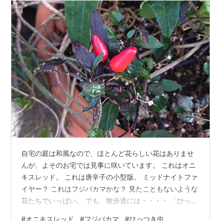
自宅の庭は和風なので、ほとんど花らしい花はありませ
んが、よそのお宅では見事に咲いています。 これはオニ
キスレッド。 これは唐辛子の小型版。 ミッドナイトファ
イヤー？ これはフジバカマかな？ 見たこともないような
花たちでいっぱい。 でも、散歩道には・・・・ 「ひっつ
き虫」こと、コセンダングサ。 草むらに入ったら大変。
#
オニキスレッド
#
フジバカマ
#
ひっつき虫