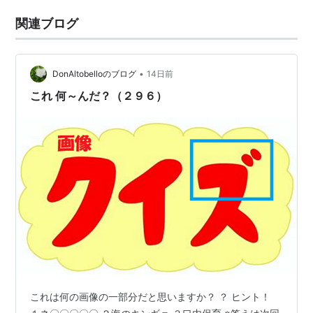
関連ブログ
•
DonAltobelloのブログ
14日前
これ 何～んだ？（２９６）
これは何の画像の一部分だと思いますか？ ？ ヒント！