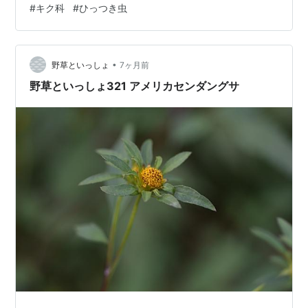
#
キク科
#
ひっつき虫
区
•
野草といっしょ
7ヶ月前
野草といっしょ321 アメリカセンダングサ