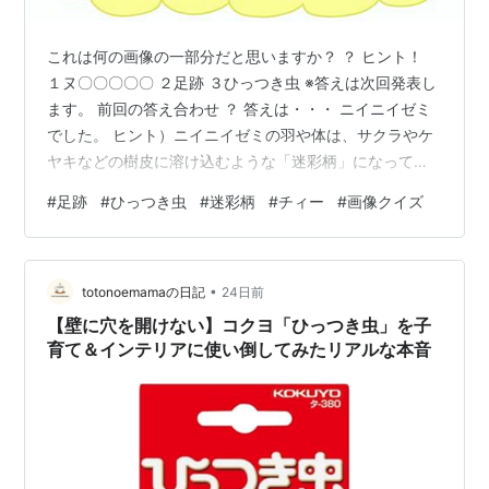
これは何の画像の一部分だと思いますか？ ？ ヒント！
１ヌ〇〇〇〇〇 ２足跡 ３ひっつき虫 ※答えは次回発表し
ます。 前回の答え合わせ ？ 答えは・・・ ニイニイゼミ
でした。 ヒント）ニイニイゼミの羽や体は、サクラやケ
ヤキなどの樹皮に溶け込むような「迷彩柄」になってい
る。 コケなどのはえた木に止まると全く見分けがつかな
#
足跡
#
ひっつき虫
#
迷彩柄
#
チィー
#
画像クイズ
いほどの“保護色”でカモフラージュしている ヒント）鳴
き声の特長は、「チィー」という透き通った高く小さな
声で長く鳴き続ける。 一匹が鳴きはじめると周囲のニイ
•
ニイゼミも一斉に鳴きかわす修正がある
totonoemamaの日記
24日前
donaltobello.hatenablog.com www.youtube.co…
【壁に穴を開けない】コクヨ「ひっつき虫」を子
育て＆インテリアに使い倒してみたリアルな本音