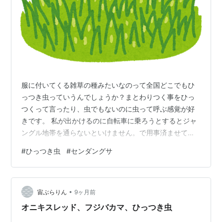
服に付いてくる雑草の種みたいなのって全国どこでもひ
っつき虫っていうんでしょうか？まとわりつく事をひっ
つくって言ったり、虫でもないのに虫って呼ぶ感覚が好
きです。 私が出かけるのに自転車に乗ろうとするとジャ
ングル地帯を通らないといけません。で用事済ませて帰
って来ると足がひっつき虫まみれになってるんですよ。
#
ひっつき虫
#
センダングサ
多分みんなが一番嫌がるセンダングサっていうヤツで、
もうずーっと悩まされてますよ。じゃあそのひっつき虫
の草を抜いたったら良いんですけど、ひっつき虫にひっ
•
つかれまくる覚悟が必要でなかなか手が出せない。でも
宙ぶらりん
9ヶ月前
もういい加減このバトルを終わらせたいので、今度見か
オニキスレッド、フジバカマ、ひっつき虫
けたらひっつかれないように上着脱ぎ捨てて抜いてや…