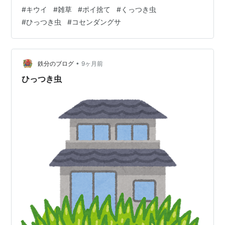
雑草が生い茂ってました。しかも質の悪い雑草でして、
#
キウイ
#
雑草
#
ポイ捨て
#
くっつき虫
少しでも触れてしまったものならあっという間に刺され
#
ひっつき虫
#
コセンダングサ
ます（笑） 知らない間に刺されて、うっかりしゃがんだ
りすると「痛い！」ってなります。 私はこの雑草をくっ
つき虫って呼んでいますが、名前をネットで検索してみ
た結果、多分「コセンダングサ」だと思います。 このコ
•
鉄分のブログ
9ヶ月前
センダングサを調べていたらこんな画像が…
ひっつき虫