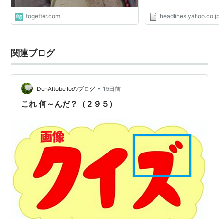
togetter.com
headlines.yahoo.co.j
関連ブログ
•
DonAltobelloのブログ
15日前
これ 何～んだ？（２９５）