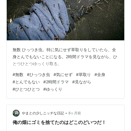
無数 ひっつき虫。特に気にせず草取りをしていたら、全
身とんでもないことになる。2時間ドラマを見ながら、ひ
とつひとつゆっくり取る。
#
無数
#
ひっつき虫
#
気にせず
#
草取り
#
全身
#
とんでもない
#
2時間ドラマ
#
見ながら
#
ひとつひとつ
#
ゆっくり
•
やまとの少しニッチな日記
8ヶ月前
俺の畑にゴミを捨てたのはどこのどいつだ！