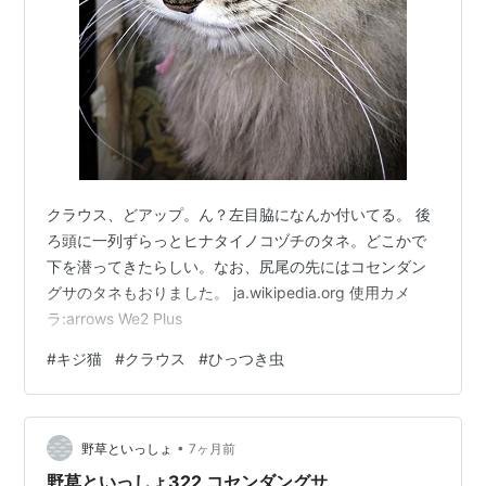
クラウス、どアップ。ん？左目脇になんか付いてる。 後
ろ頭に一列ずらっとヒナタイノコヅチのタネ。どこかで
下を潜ってきたらしい。なお、尻尾の先にはコセンダン
グサのタネもおりました。 ja.wikipedia.org 使用カメ
ラ:arrows We2 Plus
#
キジ猫
#
クラウス
#
ひっつき虫
•
野草といっしょ
7ヶ月前
野草といっしょ322 コセンダングサ