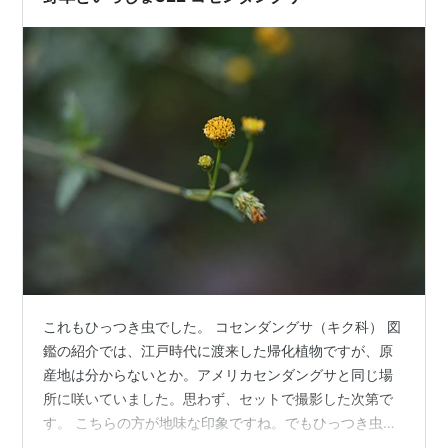
これもひっつき虫でした。 コセンダングサ（キク科） 図
鑑の紹介では、江戸時代に渡来した帰化植物ですが、原
産地は分からないとか。アメリカセンダングサと同じ場
所に咲いていました。思わず、セットで撮影した次第で
す。 こちらの方が地味な印象ですね。でもひっつき虫で
すが（笑）。 撮影：２０２５年１０月１２日 横浜市金沢