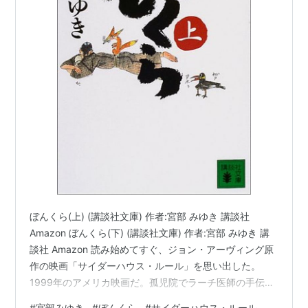
ぼんくら(上) (講談社文庫) 作者:宮部 みゆき 講談社
Amazon ぼんくら(下) (講談社文庫) 作者:宮部 みゆき 講
談社 Amazon 読み始めてすぐ、ジョン・アーヴィング原
作の映画「サイダーハウス・ルール」を思い出した。
1999年のアメリカ映画だ。孤児院でラーチ医師の手伝い
をしながら医術を身に着けた青年ホーマーは、外の世界
#
宮部みゆき
#
ぼんくら
#
サイダーハウス・ルール