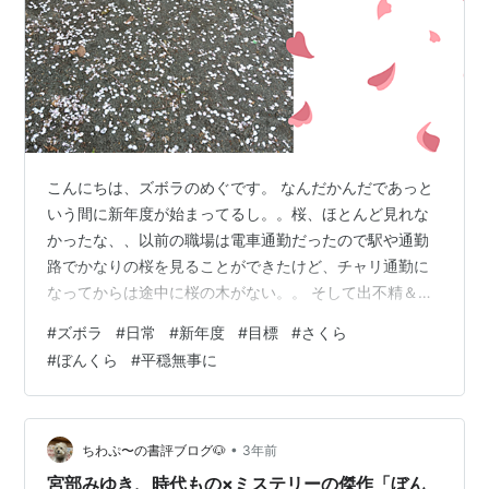
こんにちは、ズボラのめぐです。 なんだかんだであっと
いう間に新年度が始まってるし。。桜、ほとんど見れな
かったな、、以前の職場は電車通勤だったので駅や通勤
路でかなりの桜を見ることができたけど、チャリ通勤に
なってからは途中に桜の木がない。。 そして出不精＆ズ
ボラには花見なんて言葉はないので、ほんと普段桜を見
#
ズボラ
#
日常
#
新年度
#
目標
#
さくら
ることがないし、下手すりゃ一度も見ずに終わること
#
ぼんくら
#
平穏無事に
も。。。 今年も開花したと思ったら雨が続いたし。 気づ
けば散った花びらだらけの道を歩いてるって感じで。 桜
もいいけど、新年度はいろいろ面倒くさい・・毎年この
時期憂鬱というか、「面倒くさい」この一言。 面倒くさ
•
ちわぷ〜の書評ブログ🐶
3年前
① 本年度の目標設定＆面談 面倒くさ② …
宮部みゆき、時代もの×ミステリーの傑作「ぼん