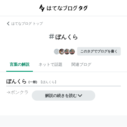
はてなブログ トップ
ぼんくら
このタグでブログを書く
言葉の解説
ネットで話題
関連ブログ
ぼんくら
(
一般
)
【
ぼんくら
】
→
ボンクラ
解説の続きを読む