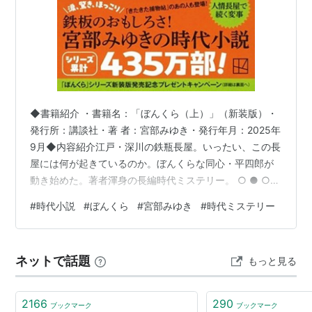
◆書籍紹介 ・書籍名：「ぼんくら（上）」（新装版）・
発行所：講談社・著 者：宮部みゆき・発行年月：2025年
9月◆内容紹介江戸・深川の鉄瓶長屋。いったい、この長
屋には何が起きているのか。ぼんくらな同心・平四郎が
動き始めた。著者渾身の長編時代ミステリー。 ○ ● ○
これまで読んだ時代小説というと、歴史上著名な人物に
#
時代小説
#
ぼんくら
#
宮部みゆき
#
時代ミステリー
まつわる本が多かったのですが、本書は庶民の日常が舞
台のミステリー。主人公は「ぼんくら」、登場人物も庶
民的でタイプもいろいろ、親近感がわきます。 人情もの
ネットで話題
もっと見る
の歴史小説ファンは中高年が多いでしょうね。♪ 毎日難儀
なことばかり・・・ ○ ● ○ １ 年前の記事（2025-02-
06）：囲碁格…
2166
290
ブックマーク
ブックマーク