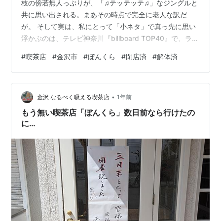
枝の傍若無人っぷりが、「♫テッテッテ♫」なジングルと
共に思い出される。まあその時点で完全に老人な訳だ
が。 そして実は、私にとって「小ネタ」で真っ先に思い
浮かぶのは、テレビ神奈川『billboard TOP40』で、ラン
キング形式で紹介される全米ヒットチャートの合間に挟
#
喫茶店
#
金沢市
#
ぼんくら
#
閉店済
#
解体済
み込まれる「〇〇のギター、〇〇が来日して訪れた浅草
で人形焼の美味しさに悶絶したそう」みたいなクソどう
でもよい、まさに「小ネタ」が大好きだった。 当時は、
•
ネットも無く、最新の洋楽を聴くには、渋谷陽一のラジ
金沢 なるべく吸える喫茶店
1年前
オや『billboard TOP40』を当てにして、かつ試聴などし
もう無い喫茶店「ぼんくら」数日前なら行けたの
ながら、限ら…
に…