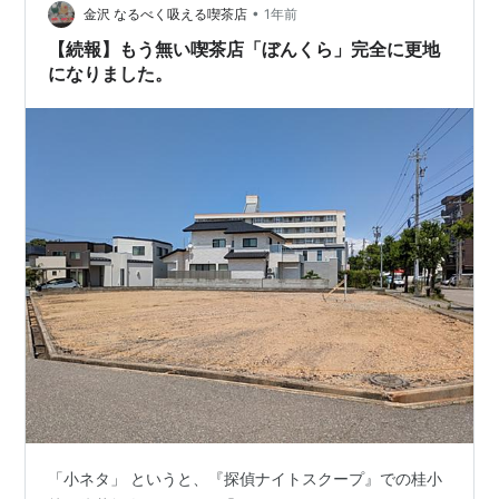
度の盲点を浮き彫りにする重厚な内容に、読後もしばら
•
金沢 なるべく吸える喫茶店
1年前
く心が揺さぶられます。 リ…
【続報】もう無い喫茶店「ぼんくら」完全に更地
になりました。
「小ネタ」 というと、『探偵ナイトスクープ』での桂小