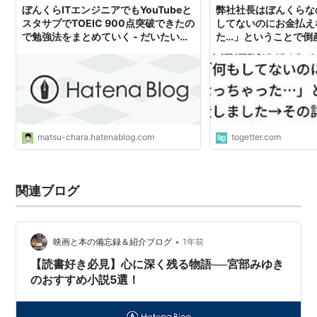
ぼんくらITエンジニアでもYouTubeと
弊社社長はぼんくらな
スタサプでTOEIC 900点突破できたの
してないのにお金払え
で勉強法をまとめていく - だいたいよ
た…」ということで倒
くわからないブログ
の詳細もぼんくら過ぎ
matsu-chara.hatenablog.com
togetter.com
関連ブログ
•
映画と本の備忘録＆紹介ブログ
1年前
【読書好き必見】心に深く残る物語──宮部みゆき
のおすすめ小説5選！