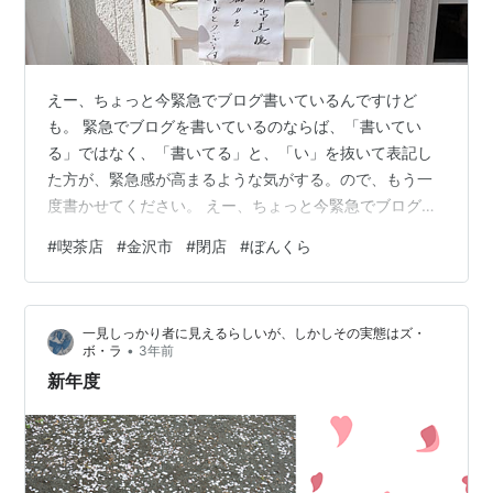
えー、ちょっと今緊急でブログ書いているんですけど
も。 緊急でブログを書いているのならば、「書いてい
る」ではなく、「書いてる」と、「い」を抜いて表記し
た方が、緊急感が高まるような気がする。ので、もう一
度書かせてください。 えー、ちょっと今緊急でブログ書
いてるんですけども。 『それでもボクはやってない』と
#
喫茶店
#
金沢市
#
閉店
#
ぼんくら
いう映画の宣伝でテレビ出演していた周防正行監督。ア
ナウンサーが、 「今回の、『それでもボクはやっていな
い』ですが…」と切り出すと、 「ごめんなさい。タイト
一見しっかり者に見えるらしいが、しかしその実態はズ・
ルは『それでもボクはやってない』なんですよ。文法的
•
ボ・ラ
3年前
には、やっていないだと思いますけど」 とキッパリ訂正
新年度
したことを覚えている。アナウンサーが、職業…