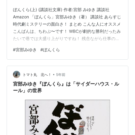
ぼんくら(上) (講談社文庫) 作者:宮部 みゆき 講談社
Amazon 「ぼんくら」宮部みゆき（著） 講談社 あらすじ
時代劇ミステリーの面白さ！ まとめ こんな人にオススメ
こんばんは、ちわぷ〜です！ WBCが劇的な勝利だったみ
たいで巷では大盛り上がりですね！ 残念ながら仕事の都
合で一試合も生で応援できないのですが、優勝できたら
#
宮部みゆき
#
ぼんくら
良いですよね^ ^ 本日は野球は一切関係ないのですが
（笑） 宮部みゆき先生の傑作時代劇をご紹介いたします
☆ 「ぼんくら」宮部みゆき（著） 講談社 あらすじ 江
•
戸・深川の鉄瓶長屋が物語の舞台。 「殺し屋が来て、兄
トマト丸 北へ！
5年前
さんを殺してしまった」 鉄瓶長屋に住まう八百屋の太助
宮部みゆき『ぼんくら』は「サイダーハウス・ル
が殺…
ール」の世界