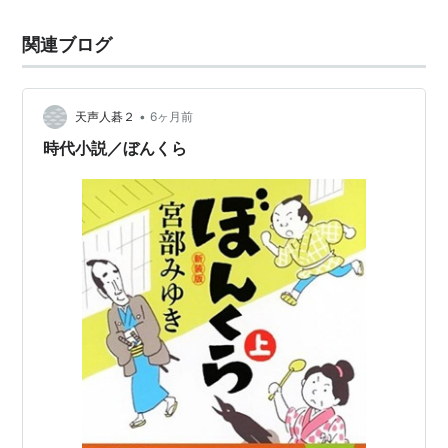
関連ブログ
•
天声人碁２
6ヶ月前
時代小説／ぼんくら