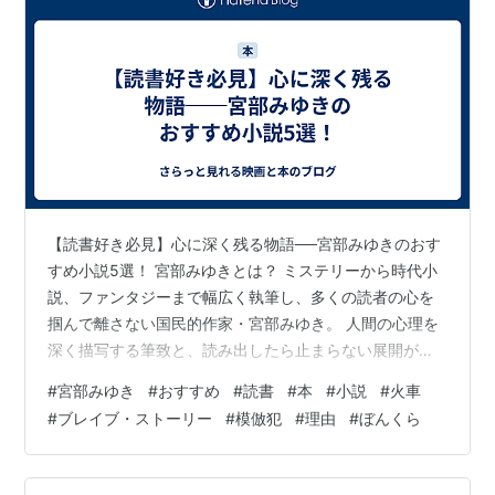
【読書好き必見】心に深く残る物語──宮部みゆきのおす
すめ小説5選！ 宮部みゆきとは？ ミステリーから時代小
説、ファンタジーまで幅広く執筆し、多くの読者の心を
掴んで離さない国民的作家・宮部みゆき。 人間の心理を
深く描写する筆致と、読み出したら止まらない展開が魅
力です。 今回は、初めての方にも、久しぶりに読む方に
#
宮部みゆき
#
おすすめ
#
読書
#
本
#
小説
#
火車
もおすすめしたい小説を厳選してご紹介します。 1. 『火
#
ブレイブ・ストーリー
#
模倣犯
#
理由
#
ぼんくら
車』（1992年） 読み出したら止まらない社会派ミステリ
ーの金字塔！ 行方不明の女性を追う刑事の物語を通し
て、消費社会の闇をえぐる衝撃作。 人間の弱さと社会制