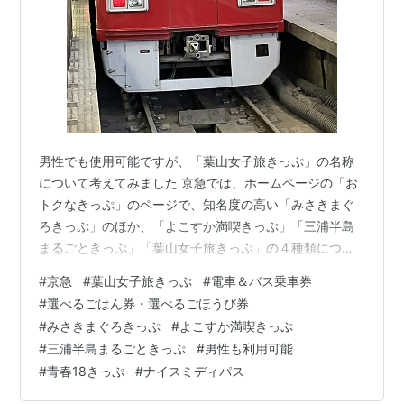
男性でも使用可能ですが、「葉山女子旅きっぷ」の名称
について考えてみました 京急では、ホームページの「お
トクなきっぷ」のページで、知名度の高い「みさきまぐ
ろきっぷ」のほか、「よこすか満喫きっぷ」「三浦半島
まるごときっぷ」「葉山女子旅きっぷ」の４種類につい
て、それぞれのフリー区間での見どころ、食事どころ等
#
京急
#
葉山女子旅きっぷ
#
電車＆バス乗車券
を詳しく紹介しています。 電車バスの往復乗車券がある
#
選べるごはん券・選べるごほうび券
のは４種とも共通ですが、乗車券のほかに、それぞれ２
#
みさきまぐろきっぷ
#
よこすか満喫きっぷ
種の券が付いているのが特徴です。 その２種は、下記の
#
三浦半島まるごときっぷ
#
男性も利用可能
ような名称です。 〇「みさきまぐろきっぷ」には、「ま
#
青春18きっぷ
#
ナイスミディパス
ぐろまんぷく券」「三浦・三崎おもひで券」 〇「よこす
か満喫きっぷ」には、「食べる券」「遊ぶ券…