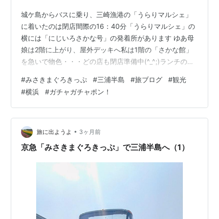
城ケ島からバスに乗り、三崎漁港の「うらりマルシェ」
に着いたのは閉店間際の16：40分「うらりマルシェ」の
横には「にじいろさかな号」の発着所があります ゆあ母
娘は2階に上がり、屋外デッキへ私は1階の「さかな館」
を急いで物色・・・どの店も閉店準備中(^_^;)ランチの順
番待ちで余計な時間を使ってしまったなぁ以前、三崎漁
#
みさきまぐろきっぷ
#
三浦半島
#
旅ブログ
#
観光
港近くのファミリーマート2階の「庄和丸」も美味しかっ
#
横浜
#
ガチャガチャポン！
たのでこっちにすれば良かったなぁ「せっかくグルメ」
で日村さんも訪問したことがあるお店です 港の反対側に
あるジェラード店「3204 サンニーゼロヨン」まで急ぎ足
この日は17：30分までの営業なので（月・木は17：00）
•
旅に出ようよ
3ヶ月前
ぎりぎり滑り込め…
京急「みさきまぐろきっぷ」で三浦半島へ（1）