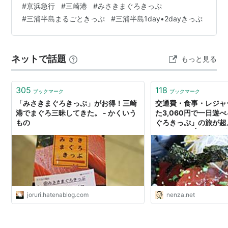
#
京浜急行
#
三崎港
#
みさきまぐろきっぷ
#
三浦半島まるごときっぷ
#
三浦半島1day•2dayきっぷ
ネットで話題
もっと見る
305
118
ブックマーク
ブックマーク
「みさきまぐろきっぷ」がお得！三崎
交通費・食事・レジャ
港でまぐろ三昧してきた。 - かくいう
た3,060円で一日遊
もの
ぐろきっぷ」の旅が超
ト][旅レポ] | ねんざ
joruri.hatenablog.com
nenza.net