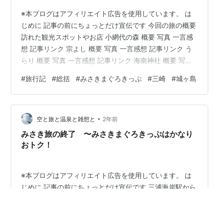
※本ブログはアフィリエイト広告を使用しています。 は
じめに 記事の前にちょっとだけ宣伝です 今回の旅の概要
訪れた観光スポットやお店 小網代の森 概要 写真 一言感
想 記事リンク 宗よし 概要 写真 一言感想 記事リンク う
らり 概要 写真 一言感想 記事リンク 海南神社 概要 写真
一言感想 記事リンク 城ヶ島灯台 概要 写真 一言感想 記事
#
旅行記
#
総括
#
みさきまぐろきっぷ
#
三崎
#
城ヶ島
リンク 馬の背洞門 概要 写真 一言感想 記事リンク ウミウ
展望台 概要 写真 一言感想 記事リンク 城ヶ島公園 概要
写真 一言感想 記事リンク 三浦海岸（菊名海岸） 概要 写
•
真（＋動画） 一言感想 記事リンク 訪問地の中で一番良
空と旅と温泉と雑想と
2年前
かった場所は？ みさき…
みさき旅の終了 〜みさきまぐろきっぷはかなり
おトク！