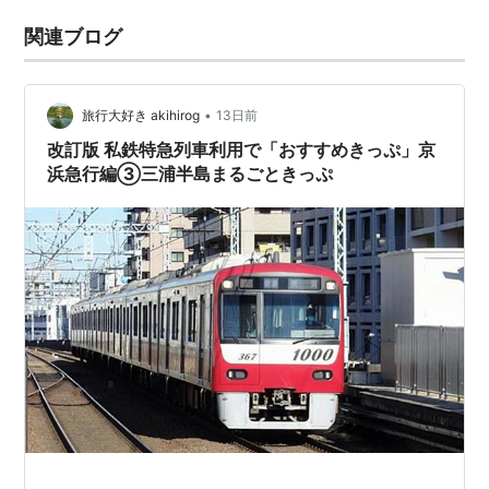
関連ブログ
•
旅行大好き akihirog
13日前
改訂版 私鉄特急列車利用で「おすすめきっぷ」京
浜急行編③三浦半島まるごときっぷ