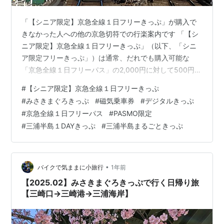
「【シニア限定】京急全線１日フリーきっぷ」が購入で
きなかった人への他の京急切符での行楽案内です 「【シ
ニア限定】京急全線１日フリーきっぷ」（以下、「シニ
ア限定フリーきっぷ」）は通常、だれでも購入可能な
「京急全線１日フリーパス」の2,000円に対して500円と
格安の価格ゆえ、2025年11月1日の発売開始早々、すぐ
#
【シニア限定】京急全線１日フリーきっぷ
に売り切れたようです。 朝早めに発売駅に行っても、購
#
みさきまぐろきっぷ
#
磁気乗車券
#
デジタルきっぷ
入は至難だった様子です。 「シニア限定フリーきっぷ」
#
京急全線１日フリーパス
#
PASMO限定
が手に入らないなら、京急での行楽を見送るといえばそ
#
三浦半島１DAYきっぷ
#
三浦半島まるごときっぷ
れまでですが、せっかく京急での行楽を思い立った機会
に、価格的には「シニア限定フリーきっぷ」の足元にも
及びませんが、他のフリー切符等で…
•
バイクで気ままに小旅行
1年前
【2025.02】みさきまぐろきっぷで行く日帰り旅
【三崎口→三崎港→三浦海岸】