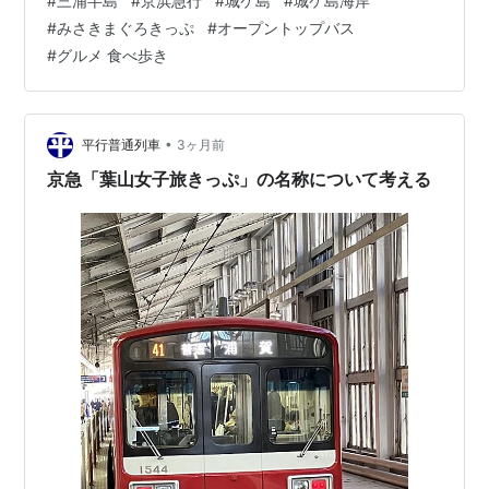
#
三浦半島
#
京浜急行
#
城ケ島
#
城ケ島海岸
ます）三浦海岸駅から1日3便あり、1便は10時15分
#
みさきまぐろきっぷ
#
オープントップバス
発・・・時間的に間に合わず2便の12時30分発が電車の
#
グルメ 食べ歩き
到着時間とほぼ一緒・・・ここで賭け！電車が遅れない
事を願い！間に合わなければ施設利用券は無駄になりま
す(^_^;)何とかギリギリ間に合ったぁｗゆあちゃんは、こ
のバスに乗ったことがない…
•
平行普通列車
3ヶ月前
京急「葉山女子旅きっぷ」の名称について考える