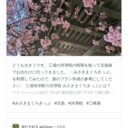
どうもせきうです。三浦の河津桜の時期を狙って京急線
でお出かけに行ってきました。 「みさきまぐろきっぷ」
を利用してみたので、旅のプラン作成の参考にしてくだ
さい。 三浦海岸駅の河津桜 みさきまぐろきっぷとは？
スケジュールの紹介 10:00 横浜駅出発 11:00 三崎口駅 到
着 11:30 三崎港 到着→海南神社へ 12:00 三崎港 〇つね
#
みさきまぐろきっぷ
#
京急
#
河津桜
#
三崎港
さんで昼食 14:30 三浦海岸 ビーチエンドカフェでお茶＆
雨宿り 16:30 三浦海岸駅にて京急線で帰路へ みさきまぐ
ろきっぷとは？ 京急が発売しているお得なきっぷです。
•
シーズンに関係なく利用可能です。 電車&バス乗車券＋
旅行大好き akihirog
2年前