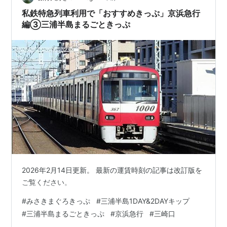
お食事券+思い出券がセットで付いて…
私鉄特急列車利用で「おすすめきっぷ」京浜急行
編③三浦半島まるごときっぷ
2026年2月14日更新。 最新の運賃時刻の記事は改訂版を
ご覧ください。
#
みさきまぐろきっぷ
#
三浦半島1DAY&2DAYキップ
#
三浦半島まるごときっぷ
#
京浜急行
#
三崎口