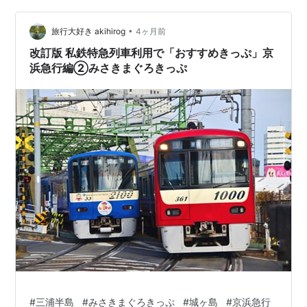
•
旅行大好き akihirog
4ヶ月前
改訂版 私鉄特急列車利用で「おすすめきっぷ」京
浜急行編②みさきまぐろきっぷ
#
三浦半島
#
みさきまぐろきっぷ
#
城ヶ島
#
京浜急行