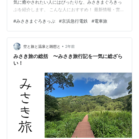
気に癒やされたい人にはぴったりな、みさきまぐろきっ
ぷを紹介します。 こんな人におすすめ！ 最新情報・営業
時間の確認 「みさきまぐろきっぷ」ってなに？ 1. 電車＆
#
みさきまぐろきっぷ
#
京浜急行電鉄
#
電車旅
バス乗車券 2. まぐろまんぷく券 3. 三浦・三崎おもひで
券 発駅別・みさきまぐろきっぷ料金一覧（おとな） 購入
方法 3つの特典を詳しく紹介！ ① 電車＆バス乗車券 主
•
要バス路線 ② まぐろまんぷく券 人気メニュー例： ③
空と旅と温泉と雑想と
2年前
三浦・三崎おもひで券 利用例： 【厳選】まぐろまんぷく
みさき旅の総括 〜みさき旅行記を一気に総ざら
券おす…
い！