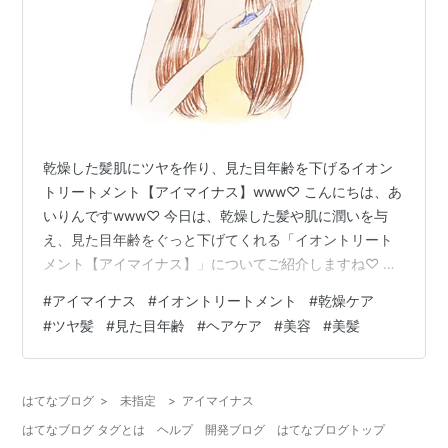
乾燥した髪肌にツヤを作り、見た目年齢を下げるイオン
トリートメント【アイマイナス】www♡ こんにちは、あ
いりんですwww♡ 今日は、乾燥した髪や肌に潤いを与
え、見た目年齢をぐっと下げてくれる「イオントリート
メント【アイマイナス】」についてご紹介しますね♡ パ
サつきやクセ毛、うねりなどで悩んでいる方にとって、
#
アイマイナス
#
イオントリートメント
#
乾燥ケア
このトリートメントは救世主となるかもしれません♪ アイ
#
ツヤ髪
#
見た目年齢
#
ヘアケア
#
美容
#
美髪
マイナスの特徴 1. 水分が鍵！髪の内部から潤す 「アイマ
イナス」は、オイルやクリームではなく、水分が必要だ
という視点から開発されたトリートメントです。乾燥し
はてなブログ
>
未指定
>
アイマイナス
た髪に潤いを与えるために、70種類のミネラルを含む海
はてなブログ タグとは
ヘルプ
開発ブログ
はてなブログトップ
洋深層水と24種類の野生植物…