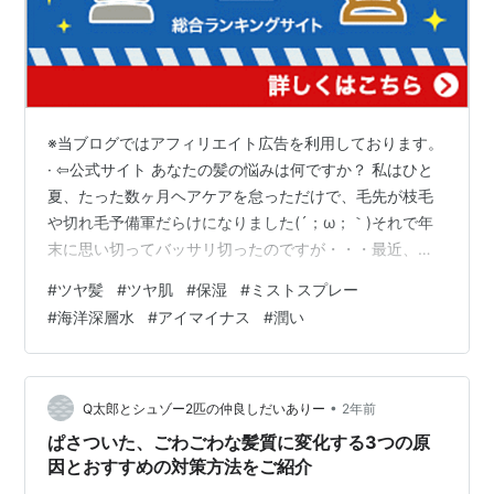
※当ブログではアフィリエイト広告を利用しております。
· ⇦公式サイト あなたの髪の悩みは何ですか？ 私はひと
夏、たった数ヶ月ヘアケアを怠っただけで、毛先が枝毛
や切れ毛予備軍だらけになりました(´；ω；｀)それで年
末に思い切ってバッサリ切ったのですが・・・最近、ま
だチラホラ切れ毛予備軍がいるのに気付きました。切り
#
ツヤ髪
#
ツヤ肌
#
保湿
#
ミストスプレー
残しなのか、新たに傷んだのか・・・。 私、もともとの
#
海洋深層水
#
アイマイナス
#
潤い
髪質が天パで細いから傷みやすいんです。それでも、こ
んなに傷んだのは縮毛矯正かけてた時以来ではないか
と。２人の子どもの出産を経て抜け毛が増えた気がしま
すし、気付けばアラフォー・・・髪に変化が出てくる年
•
Q太郎とシュゾー2匹の仲良しだいありー
2年前
齢になってました。お肌も目元の小ジワ…
ぱさついた、ごわごわな髪質に変化する3つの原
因とおすすめの対策方法をご紹介