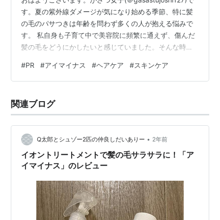
す。夏の紫外線ダメージが気になり始める季節、特に髪
の毛のパサつきは年齢を問わず多くの人が抱える悩みで
す。 私自身も子育て中で美容院に頻繁に通えず、傷んだ
髪の毛をどうにかしたいと感じていました。そんな時に
出会ったのが、ヘアケアだけでなく全身の保湿にも使え
#
PR
#
アイマイナス
#
ヘアケア
#
スキンケア
ると話題の「アイマイナス」。 本記事では、「アイマイ
ナス」を実際に使用して感じた効果や使い方を詳しく紹
介します。購入を検討している方や、家族みんなで使え
関連ブログ
るケアアイテムを探している方に役立つ内容です。 全身
に使える化粧水？家族全員で５通りの使い方 家族全員で
５通りの使い方 添加物不…
•
Q太郎とシュゾー2匹の仲良しだいありー
2年前
イオントリートメントで髪の毛サラサラに！「ア
イマイナス」のレビュー