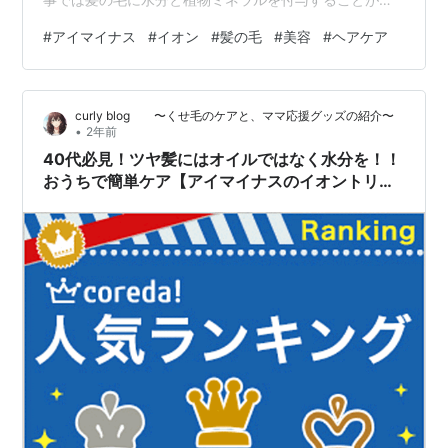
きる製品「アイマイナス」の紹介とレビューをしていき
#
アイマイナス
#
イオン
#
髪の毛
#
美容
#
ヘアケア
ます。 こんにちはっキュ！ Q太郎とシュゾーだ。 最近髪
の毛がパサパサしてて悩んでるっキュ… 髪の毛に水分と
栄養が足りてないんじゃないか？ 水分と栄養？どうやっ
curly blog 〜くせ毛のケアと、ママ応援グッズの紹介〜
て補給すればいいっキュ？ そこで、こちらの記事では以
•
2年前
下のような内容についてご紹介していきます！ １．髪の
40代必見！ツヤ髪にはオイルではなく水分を！！
毛の乾燥に効果あり！「アイマ…
おうちで簡単ケア【アイマイナスのイオントリー
トメント】がおすすめ！