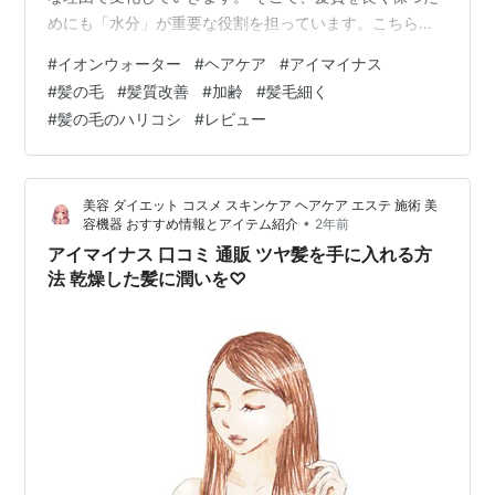
めにも「水分」が重要な役割を担っています。こちらの
記事では、髪質がぱさついたりごわごわになる原因と対
#
イオンウォーター
#
ヘアケア
#
アイマイナス
策方法についてご紹介していきます。 こんにちはっキ
#
髪の毛
#
髪質改善
#
加齢
#
髪毛細く
ュ！ Q太郎とシュゾーだ。 うう〜…最近毛がぱさぱさし
#
髪の毛のハリコシ
#
レビュー
てきて悩んでるっキュ… 原因に心当たりはないのか？ う
ーん…分からないっキュねぇ… そこで、こちらの記事で
は以下のような内容についてご紹介していきます！ １．
美容 ダイエット コスメ スキンケア ヘアケア エステ 施術 美
髪質がごわごわ・パサパサになって…
•
容機器 おすすめ情報とアイテム紹介
2年前
アイマイナス 口コミ 通販 ツヤ髪を手に入れる方
法 乾燥した髪に潤いを♡