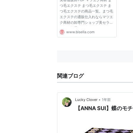
つ毛エクステ まつ毛エクステ ま
つ毛エクステの商品一覧。まつ毛
エクステの通販仕入れならマツエ
ク商材の卸専門ショップ美セラ。
もっと可愛くもっとおしゃれに、
www.bisella.com
人気のカラーエクステやボリュー
ムラッシュ、フラットラッシュな
どまつ毛サロンで必要な材料を豊
富な品揃えで販売しています。
関連ブログ
•
Lucky Clover
1年前
【ANNA SUI】蝶の