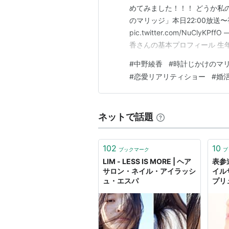
めてみました！！！ どうか私
のマリッジ」本日22:00放送〜視聴は
pic.twitter.com/NuClyKP
香さんの基本プロフィール 生年
ッシュ業界でキャリアを築く 株
#
中野綾香
#
時計じかけのマ
の節目も話題に 恋愛リアリテ
#
恋愛リアリティショー
#
婚
ネットで話題
102
10
ブックマーク
ブ
LIM - LESS IS MORE | ヘア
表参
サロン・ネイル・アイラッシ
イル
ュ・エスパ
プリュ