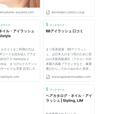
ww.plume-aoyama.com
developer.cybozu.co.jp
5
ックマーク
ブックマーク
ネイル・アイラッシュ
BBアイラッシュ 口コミ
ilstyle
イルサイトをご利用の方は、
まつ毛美容液「BBアイラッシ
QRコードを読み込んで下さ
ュ」は日本人のまつ毛のために安
OUT S-Nailstyle s-
心の天然高級成分（アロエ）や日
lstyleは、まつげエクステンシ
本製の高級プラセンタなど、厳選
のサービスも充実 自宅にネ
選びからこだわりぬかれた美容液
ストを呼ぶ出張ネイル、まつ
です。このまつ毛美容液は30日
nailstyle.com
www.laplatainmuebles.com
クステンションをもっと気軽
でエクステ不要、90日でマスカ
用してほしい！ 日野市、八
ラ不要。と自信を持って伝えてい
市、多摩市、立川市、昭島
るまつ毛美容液です。 ※30日間
5
ブックマーク
調布市、府中市、その他近郊
返品保証付き
ヘアカタログ・ネイル・アイ
..
ラッシュ | Styling, LIM
毎月更新されるリムの