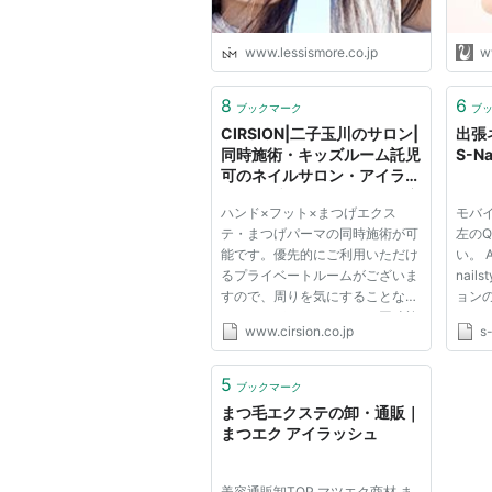
www.lessismore.co.jp
w
8
6
ブックマーク
ブ
CIRSION|二子玉川のサロン|
出張
同時施術・キッズルーム託児
S-Na
可のネイルサロン・アイラッ
シュ・ブライダル・解放的空
ハンド×フット×まつげエクス
モバ
間で癒されるシルシオン
テ・まつげパーマの同時施術が可
左の
能です。優先的にご利用いただけ
い。 AB
るプライベートルームがございま
nai
すので、周りを気にすることなく
ョン
おくつろぎいただけます。同時施
イリ
www.cirsion.co.jp
s-
術はお忙しい方や時間短縮したい
げエ
方、ゆったり癒されたい方にオス
に利
スメです。 小さなお子様のいら
王子
5
ブックマーク
っしゃるお母様のためにキッズル
市、
まつ毛エクステの卸・通販｜
ー...
にお住.
まつエク アイラッシュ
美容通販卸TOP マツエク商材 ま