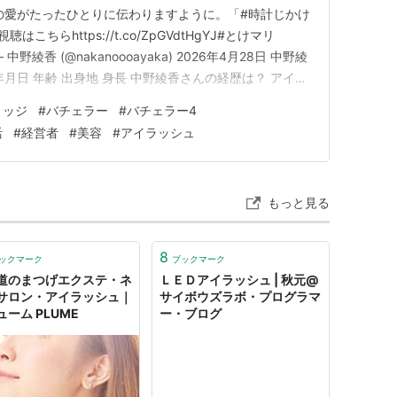
の愛がたったひとりに伝わりますように。「#時計じかけ
こちらhttps://t.co/ZpGVdtHgYJ#とけマリ
ffO — 中野綾香 (@nakanoooayaka) 2026年4月28日 中野綾
月日 年齢 出身地 身長 中野綾香さんの経歴は？ アイラ
式会社Mauiの代表としてサロン運営 サロン創業10周年
リッジ
#
バチェラー
#
バチェラー4
ィー番…
活
#
経営者
#
美容
#
アイラッシュ
もっと見る
8
ックマーク
ブックマーク
道のまつげエクステ・ネ
ＬＥＤアイラッシュ | 秋元@
サロン・アイラッシュ｜
サイボウズラボ・プログラマ
ーム PLUME
ー・ブログ