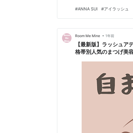
メキット、“シャドーネイビー”
#
ANNA SUI
#
アイラッシュ
ンプレス 「アナ スイ ミラー 
•
Room Me Mine
1年前
【最新版】ラッシュア
格帯別人気のまつげ美