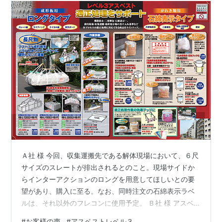
Ａ社 様 今回、収集運搬先である解体現場において、６尺
サイズのスレートが排出されるとのこと。現場サイドか
らインターアクションのロングを用意してほしいとの要
望があり、購入に至る。なお、同時注文の石綿表示ラベ
ルは、それ以外のフレコンに使用予定。 Ｂ社 様 アスベ
ストレベル３ガレキ用フレコン、ＰＥ内袋の注文あり。
#
お客様の声
#
アスベストレベル３