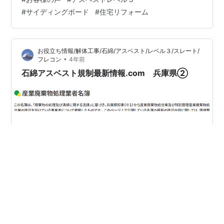
今回の注文は、あくまで具体的な案件にもとづいてでは
#
サイディングボード
#
住宅リフォーム
なく、今後のアスベスト回収案件に備えるためとのこ
と。⇒あわせて、行政許可申請を行うので、まとめて発
注したとのニュアンスあり。 Ｃ社 様 ２／１３ロング注
お役立ち情報/解体工事/石綿/アスベスト/レベル３/スレート/
文の続きで、最終処分するのに、結果的に二重梱包が必
•
フレコン
4年前
要だったとのことで、追加でＰＥシートの…
石綿アスベスト規制最新情報.com 兵庫県②
株式会社イボキン 札馬砕石工業株式会社