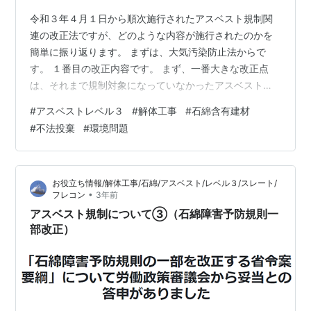
令和３年４月１日から順次施行されたアスベスト規制関
連の改正法ですが、どのような内容が施行されたのかを
簡単に振り返ります。 まずは、大気汚染防止法からで
す。 １番目の改正内容です。 まず、一番大きな改正点
は、それまで規制対象になっていなかったアスベストレ
ベル３が規制対象になりました。 「不適切な除去により
#
アスベストレベル３
#
解体工事
#
石綿含有建材
石綿が飛散」していたとのことでレベル３も規制対象に
#
不法投棄
#
環境問題
なりました。 「不適切な除去」とは総務省の勧告には
「除去作業時に破砕や切断するなど、その取扱いが不適
切な場合、アスベストが飛散するおそれがある」ことが
お役立ち情報/解体工事/石綿/アスベスト/レベル３/スレート/
指摘されています。 つまり、それまで「非飛散性」と言
•
フレコン
3年前
われていたスレート板等のアスベストレベル３も…
アスベスト規制について③（石綿障害予防規則一
部改正）