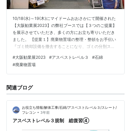
10/18(水)～19(木)にマイドームおおさかにて開催された
【大阪勧業展2023】の弊社ブースでは【３つのご提案】
を展示させていただき、多くの方にお立ち寄りいただき
ました。 【提案１】廃棄物置場の整理・整頓をお手伝い
『ゴミ焼却設備を撤去することになり、ゴミの分別ステ
ーションの設置が急務！』というお客様に、｢フレコン｣
#
大阪勧業展2023
#
アスベストレベル３
#
石綿
＋｢スタンド（ツータッチスタンド８５０）｣の組合せに
#
廃棄物置場
よる｢資源分別ステーション｣をオススメしたところ、
『５色の分別用カラーシートで視覚的に分別できる点が
いいね！』とお褒めの言葉をいただきました！ また、｢ミ
関連ブログ
ニフレコン（ハーフドラムバッグ）｣や、自立式の｢ワン
タッチキューブ｣など…
お役立ち情報/解体工事/石綿/アスベスト/レベル３/スレート/
•
フレコン
3年前
アスベストレベル３規制 総復習④