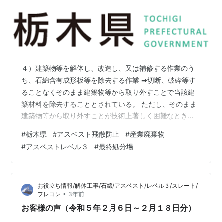
４）建築物等を解体し、改造し、又は補修する作業のう
ち、石綿含有成形板等を除去する作業 ➡切断、破砕等す
ることなくそのまま建築物等から取り外すことで当該建
築材料を除去することとされている。 ただし、そのまま
建築物等から取り外すことが技術上著しく困難なとき又
は建築物等を改造し、若しくは補修する作業の性質上適
#
栃木県
#
アスベスト飛散防止
#
産業廃棄物
しないときは、除去する特定建築材料を薬液等により湿
#
アスベストレベル３
#
最終処分場
潤化する。 この場合において、除去する特定建築材料が
石綿含有けい酸カルシウム板第１種であるときは、当該
特定建築材料の薬液等による湿潤化に加え、当該特定建
お役立ち情報/解体工事/石綿/アスベスト/レベル３/スレート/
築材料の除去を行う部分の周辺を事前に養生する。 ま
•
フレコン
3年前
た、当該特定建築材料の除去後、作業場内の清掃…
お客様の声（令和５年２月６日～２月１８日分）