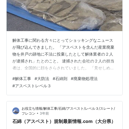
解体工事に関わる方々にとってショッキングなニュース
が飛び込んできました。 「アスベストを含んだ産業廃棄
物を井戸の跡地に不法に投棄したとして解体業者の２人
が逮捕され」たとのこと。 逮捕された会社の２人の担当
者は、全国的に顔をさらされていました。 「見せしめみ
たいだなぁ…」と感じました。 廃棄物処理法違反では、
#
解体工事
#
大防法
#
石綿則
#
廃棄物処理法
これまでももっと比較にならないほど規模の大きな悪質
#
アスベストレベル３
な事件が発生してきました。 もちろん、少量だから良い
とか悪いということではありませんが、やはり今回はア
スベスト絡みであることが大きく影響したのでしょう。
お役立ち情報/解体工事/石綿/アスベスト/レベル３/スレート/
廃棄物処理法違反の罰則は次のようになっています。 “廃
•
フレコン
3年前
棄物をみだりに投棄すると、同法第１…
石綿（アスベスト）規制最新情報.com（大分県）