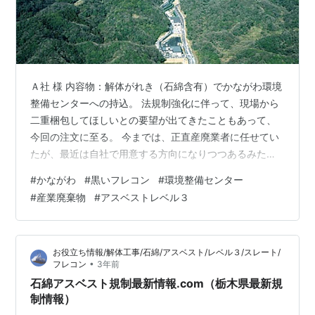
Ａ社 様 内容物：解体がれき（石綿含有）でかながわ環境
整備センターへの持込。 法規制強化に伴って、現場から
二重梱包してほしいとの要望が出てきたこともあって、
今回の注文に至る。 今までは、正直産廃業者に任せてい
たが、最近は自社で用意する方向になりつつあるみた
い。 Ｂ社 様 ロングタイプ６尺用とPEシート１５０のご
#
かながわ
#
黒いフレコン
#
環境整備センター
注文。 倉庫解体時に、６尺サイズのスレートが出るとの
#
産業廃棄物
#
アスベストレベル３
こと。 ご時世的に、なるべく割らずに処分したいことも
あって、今回ロングタイプを初めて使うことになったと
のこと。 持込先から二重梱包を指示されたとのこと。 Ｃ
お役立ち情報/解体工事/石綿/アスベスト/レベル３/スレート/
社 様 初めてのご注文(ロングタイプ８尺用とPEシート１
•
フレコン
3年前
５０） 昨晩、収運業者に…
石綿アスベスト規制最新情報.com（栃木県最新規
制情報）