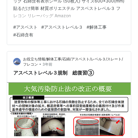
ッグ 石綿含有表示シール (50枚入) サイズ600×300(mm)
貼るだけ簡単 材質ポリエステル アスベストレベル３ フ
レコン リレーバッグ Amazon
#
アスベスト
#
アスベストレベル３
#
解体工事
#
石綿含有
お役立ち情報/解体工事/石綿/アスベスト/レベル３/スレート/
•
フレコン
3年前
アスベストレベル３規制 総復習③