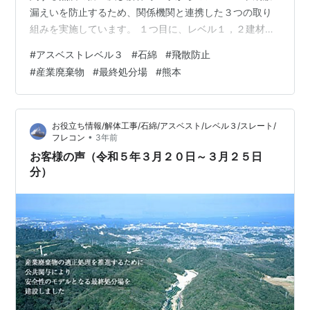
漏えいを防止するため、関係機関と連携した３つの取り
組みを実施しています。 １つ目に、レベル１，２建材の
除去工事に関する大気汚染防止法の届出や石綿障害予防
#
アスベストレベル３
#
石綿
#
飛散防止
規則に基づき労働基準監督署に提出された情報を共有
#
産業廃棄物
#
最終処分場
#
熊本
し、合同での立ち入りや指導時の連携を行っています。
２つ目に、解体等工事に関する建設リサイクル法の届出
情報を所管課から提供いただき、解体等工事の監視に役
お役立ち情報/解体工事/石綿/アスベスト/レベル３/スレート/
立てることで、レベル１，２建材の事前調…
•
フレコン
3年前
お客様の声（令和５年３月２０日～３月２５日
分）