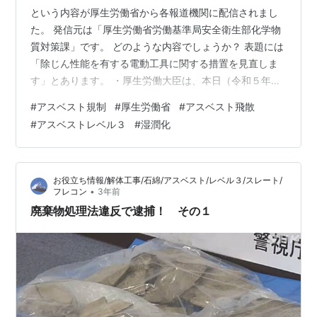
という内容が厚生労働省から各報道機関に配信されまし
た。 発信元は「厚生労働省労働基準局安全衛生部化学物
質対策課」です。 どのような内容でしょうか？ 表題には
「除じん性能を有する電動工具に関する措置を見直しま
す」とあります。 ・厚生労働大臣は、本日（令和５年７
月２７日）、労働政策審議会に対し、「石綿障害 予防規
#
アスベスト規制
#
厚生労働省
#
アスベスト飛散
則の一部を改正する省令案要綱」について諮問を行いま
#
アスベストレベル３
#
湿潤化
した。 ・石綿等の切断等の作業等における粉じん発散防
措置について、「湿潤化」に限定せず、湿潤化、除じん
性能を有する電動工具の使用その他の石綿等の粉じんの
お役立ち情報/解体工事/石綿/アスベスト/レベル３/スレート/
発散を防止する措置のいずれかの措置を行うことを義務
•
フレコン
3年前
付けるものです。 ・また、特に石綿等の…
廃棄物処理法違反で逮捕！ その１