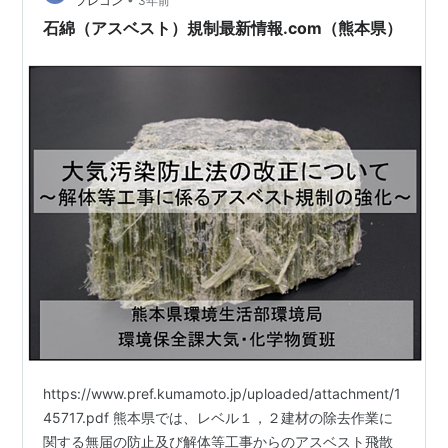
フレコン
3年前
石綿（アスベスト）規制最新情報.com（熊本県）
https://www.pref.kumamoto.jp/uploaded/attachment/1
45717.pdf 熊本県では、レベル１，２建材の除去作業に
関する無届の防止及び解体等工事からのアスベスト飛散