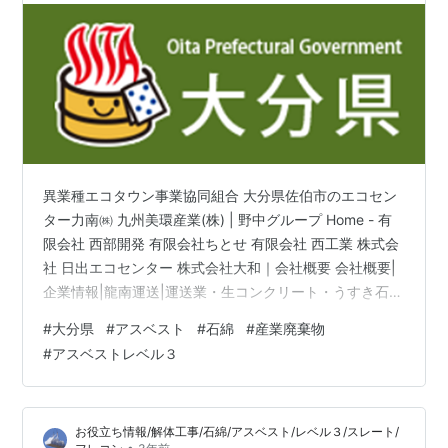
異業種エコタウン事業協同組合 大分県佐伯市のエコセン
ター力南㈱ 九州美環産業(株) | 野中グループ Home - 有
限会社 西部開発 有限会社ちとせ 有限会社 西工業 株式会
社 日出エコセンター 株式会社大和｜会社概要 会社概要|
企業情報|龍南運送|運送業・生コンクリート・うすき石仏
かわら・菌床椎茸の製造・販売
#
大分県
#
アスベスト
#
石綿
#
産業廃棄物
#
アスベストレベル３
お役立ち情報/解体工事/石綿/アスベスト/レベル３/スレート/
•